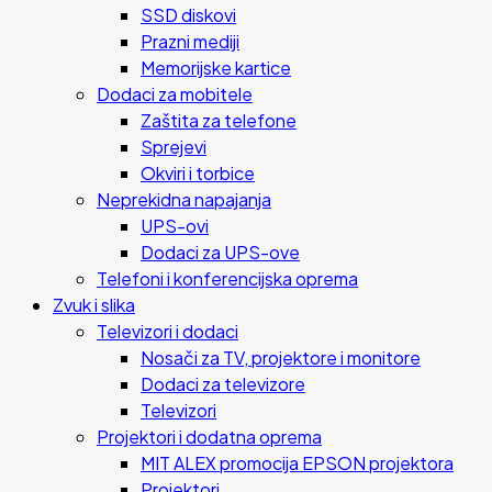
SSD diskovi
Prazni mediji
Memorijske kartice
Dodaci za mobitele
Zaštita za telefone
Sprejevi
Okviri i torbice
Neprekidna napajanja
UPS-ovi
Dodaci za UPS-ove
Telefoni i konferencijska oprema
Zvuk i slika
Televizori i dodaci
Nosači za TV, projektore i monitore
Dodaci za televizore
Televizori
Projektori i dodatna oprema
MIT ALEX promocija EPSON projektora
Projektori