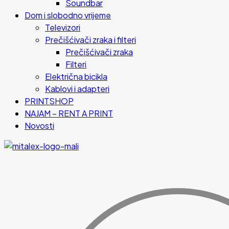
Soundbar
Dom i slobodno vrijeme
Televizori
Prečišćivači zraka i filteri
Prečišćivači zraka
Filteri
Električna bicikla
Kablovi i adapteri
PRINTSHOP
NAJAM – RENT A PRINT
Novosti