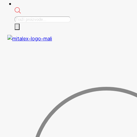
Products
search