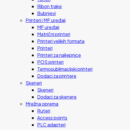
Ribon trake
Bubnjevi
Printeri i MF uređaji
MF uređaji
Matrični printeri
Printeri velikih formata
Printeri
Printeri za naljepnice
POS printeri
Termosublimacijski printeri
Dodaci za printere
Skeneri
Skeneri
Dodaci za skenere
Mrežna oprema
Ruteri
Access points
PLC adapteri