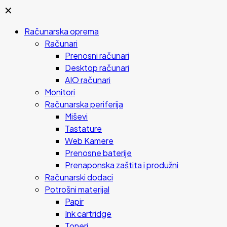
✕
Računarska oprema
Računari
Prenosni računari
Desktop računari
AIO računari
Monitori
Računarska periferija
Miševi
Tastature
Web Kamere
Prenosne baterije
Prenaponska zaštita i produžni
Računarski dodaci
Potrošni materijal
Papir
Ink cartridge
Toneri