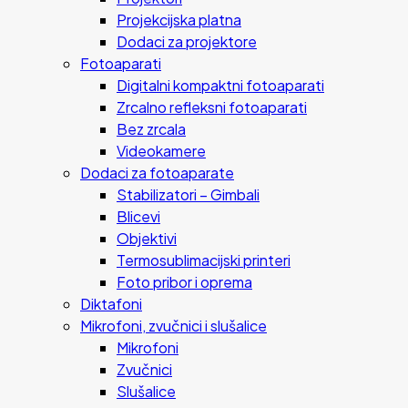
Projekcijska platna
Dodaci za projektore
Fotoaparati
Digitalni kompaktni fotoaparati
Zrcalno refleksni fotoaparati
Bez zrcala
Videokamere
Dodaci za fotoaparate
Stabilizatori – Gimbali
Blicevi
Objektivi
Termosublimacijski printeri
Foto pribor i oprema
Diktafoni
Mikrofoni, zvučnici i slušalice
Mikrofoni
Zvučnici
Slušalice