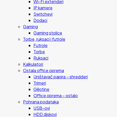
Wi-Fi extenderi
IP kamere
Switchevi
Dodaci
Gaming
Gaming stolice
Torbe, ruksaci i futrole
Futrole
Torbe
Ruksaci
Kalkulatori
Ostala office oprema
Uništavač papira – shredderi
Trimeri
Giljotine
Office oprema – ostalo
Pohrana podataka
USB-ovi
HDD diskovi