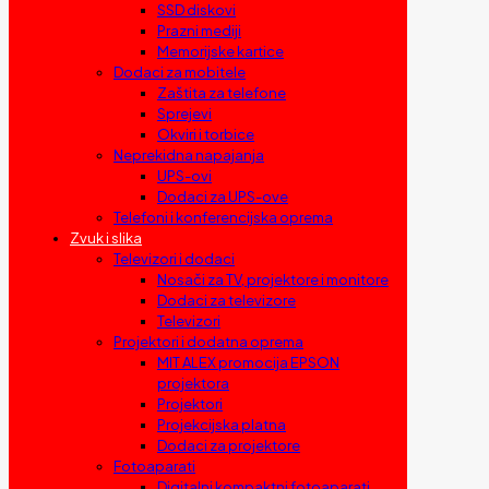
SSD diskovi
Prazni mediji
Memorijske kartice
Dodaci za mobitele
Zaštita za telefone
Sprejevi
Okviri i torbice
Neprekidna napajanja
UPS-ovi
Dodaci za UPS-ove
Telefoni i konferencijska oprema
Zvuk i slika
Televizori i dodaci
Nosači za TV, projektore i monitore
Dodaci za televizore
Televizori
Projektori i dodatna oprema
MIT ALEX promocija EPSON
projektora
Projektori
Projekcijska platna
Dodaci za projektore
Fotoaparati
Digitalni kompaktni fotoaparati