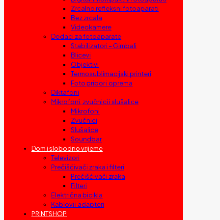
Zrcalno refleksni fotoaparati
Bez zrcala
Videokamere
Dodaci za fotoaparate
Stabilizatori – Gimbali
Blicevi
Objektivi
Termosublimacijski printeri
Foto pribor i oprema
Diktafoni
Mikrofoni, zvučnici i slušalice
Mikrofoni
Zvučnici
Slušalice
Soundbar
Dom i slobodno vrijeme
Televizori
Prečišćivači zraka i filteri
Prečišćivači zraka
Filteri
Električna bicikla
Kablovi i adapteri
PRINTSHOP