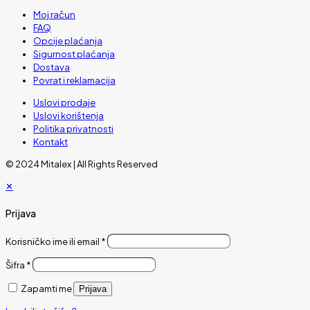
Moj račun
FAQ
Opcije plaćanja
Sigurnost plaćanja
Dostava
Povrat i reklamacija
Uslovi prodaje
Uslovi korištenja
Politika privatnosti
Kontakt
© 2024 Mitalex | All Rights Reserved
✕
Prijava
Korisničko ime ili email
*
Šifra
*
Zapamti me
Prijava