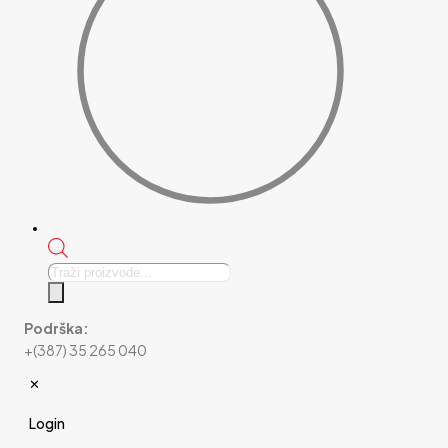
Products
search
Podrška:
+(387) 35 265 040
✕
Login