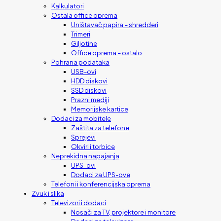
Kalkulatori
Ostala office oprema
Uništavač papira – shredderi
Trimeri
Giljotine
Office oprema – ostalo
Pohrana podataka
USB-ovi
HDD diskovi
SSD diskovi
Prazni mediji
Memorijske kartice
Dodaci za mobitele
Zaštita za telefone
Sprejevi
Okviri i torbice
Neprekidna napajanja
UPS-ovi
Dodaci za UPS-ove
Telefoni i konferencijska oprema
Zvuk i slika
Televizori i dodaci
Nosači za TV, projektore i monitore