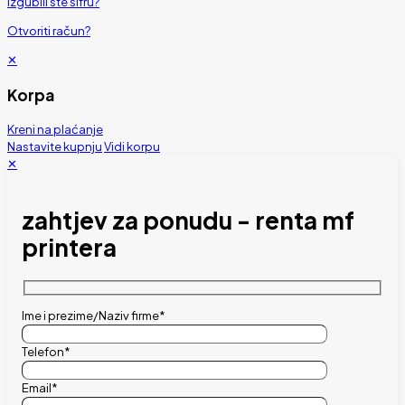
Izgubili ste šifru?
Otvoriti račun?
✕
Korpa
Kreni na plaćanje
Nastavite kupnju
Vidi korpu
✕
zahtjev za ponudu - renta mf
printera
Ime i prezime/Naziv firme*
Telefon*
Email*