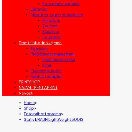
Foto pribor i oprema
Diktafoni
Mikrofoni, zvučnici i slušalice
Mikrofoni
Zvučnici
Slušalice
Soundbar
Dom i slobodno vrijeme
Televizori
Prečišćivači zraka i filteri
Prečišćivači zraka
Filteri
Električna bicikla
Kablovi i adapteri
PRINTSHOP
NAJAM – RENT A PRINT
Novosti
Home
>
Shop
>
Foto pribor i oprema
>
Stativ BRAUN LightWeight 3001S