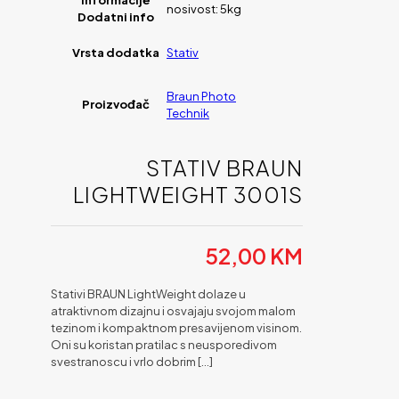
informacije
nosivost: 5kg
Dodatni info
Vrsta dodatka
Stativ
Braun Photo
Proizvođač
Technik
STATIV BRAUN
LIGHTWEIGHT 3001S
52,00
KM
Stativi BRAUN LightWeight dolaze u
atraktivnom dizajnu i osvajaju svojom malom
tezinom i kompaktnom presavijenom visinom.
Oni su koristan pratilac s neusporedivom
svestranoscu i vrlo dobrim
[…]