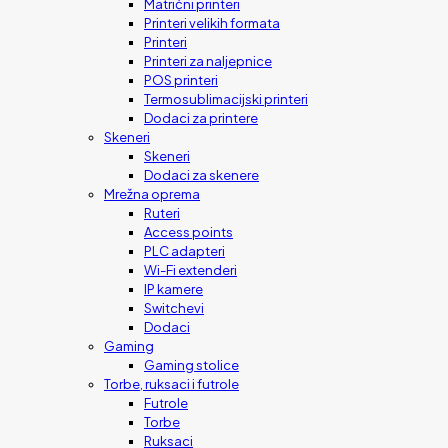
Matrični printeri
Printeri velikih formata
Printeri
Printeri za naljepnice
POS printeri
Termosublimacijski printeri
Dodaci za printere
Skeneri
Skeneri
Dodaci za skenere
Mrežna oprema
Ruteri
Access points
PLC adapteri
Wi-Fi extenderi
IP kamere
Switchevi
Dodaci
Gaming
Gaming stolice
Torbe, ruksaci i futrole
Futrole
Torbe
Ruksaci