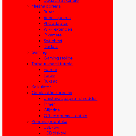
Dodaci za skenere
Mrežna oprema
Ruteri
Access points
PLC adapteri
Wi-Fi extenderi
IP kamere
Switchevi
Dodaci
Gaming
Gaming stolice
Torbe, ruksaci i futrole
Futrole
Torbe
Ruksaci
Kalkulatori
Ostala office oprema
Uništavač papira – shredderi
Trimeri
Giljotine
Office oprema – ostalo
Pohrana podataka
USB-ovi
HDD diskovi