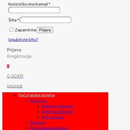
Korisničko ime ili email
*
Šifra
*
Zapamti me
Prijava
Izgubili ste šifru?
Prijava
ili registracija
0
0,00 KM
Uporedi
Računarska oprema
Računari
Prenosni računari
Desktop računari
AIO računari
Monitori
Računarska periferija