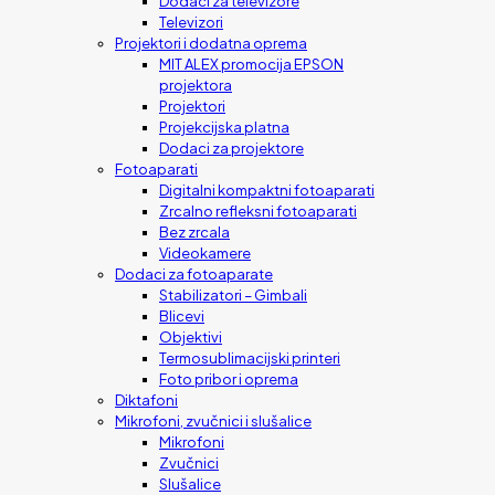
Dodaci za televizore
Televizori
Projektori i dodatna oprema
MIT ALEX promocija EPSON
projektora
Projektori
Projekcijska platna
Dodaci za projektore
Fotoaparati
Digitalni kompaktni fotoaparati
Zrcalno refleksni fotoaparati
Bez zrcala
Videokamere
Dodaci za fotoaparate
Stabilizatori – Gimbali
Blicevi
Objektivi
Termosublimacijski printeri
Foto pribor i oprema
Diktafoni
Mikrofoni, zvučnici i slušalice
Mikrofoni
Zvučnici
Slušalice