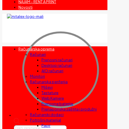
NAJAM – RENT A PRINT
Novosti
Računarska oprema
Računari
Prenosni računari
Desktop računari
AIO računari
Monitori
Računarska periferija
Miševi
Tastature
Web Kamere
Prenosne baterije
Prenaponska zaštita i produžni
Računarski dodaci
Potrošni materijal
Papir
Products