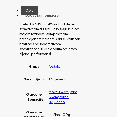
Opis
Dodatne informacije
Stativi BRAUN LightWeight dolaze u
atraktivnom dizajnu i osvajaju svojom
malom tezinom i kompaktnom
presavijenom visinom. Oni su koristan
pratilac s neusporedivom
svestranoscu i vrlo dobrim omjerom
cijene i performansi.
Grupa
Ostalo
Garancija mj
12 mjeseci
maks: 157cm; min:
Osnovne
55cm; torba
infomacije
uključena
Osnovne
, težina 1100g;