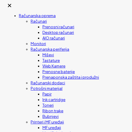
✕
Računarska oprema
Računari
Prenosni računari
Desktop računari
AIO računari
Monitori
Računarska periferija
Miševi
Tastature
Web Kamere
Prenosne baterije
Prenaponska zaštita i produžni
Računarski dodaci
Potrošni materijal
Papir
Ink cartridge
Toneri
Ribon trake
Bubnjevi
Printeri i MF uređaji
MF uređaji