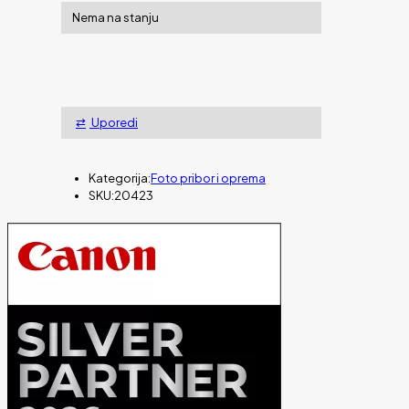
Nema na stanju
Uporedi
Kategorija:
Foto pribor i oprema
SKU:
20423