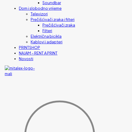
Soundbar
Dom i slobodno vrijeme
Televizori
Prečišćivači zraka i filteri
Prečišćivači zraka
Filteri
Električna bicikla
Kablovi i adapteri
PRINTSHOP
NAJAM – RENT A PRINT
Novosti