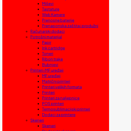
Miševi
Tastature
Web Kamere
Prenosne baterije
Prenaponska zaštita i produžni
Računarski dodaci
Potrošni materijal
Papir
Ink cartridge
Toneri
Ribon trake
Bubnjevi
Printeri i MF uređaji
MF uređaji
Matrični printeri
Printeri velikih formata
Printeri
Printeri za naljepnice
POS printeri
Termosublimacijski printeri
Dodaci za printere
Skeneri
Skeneri