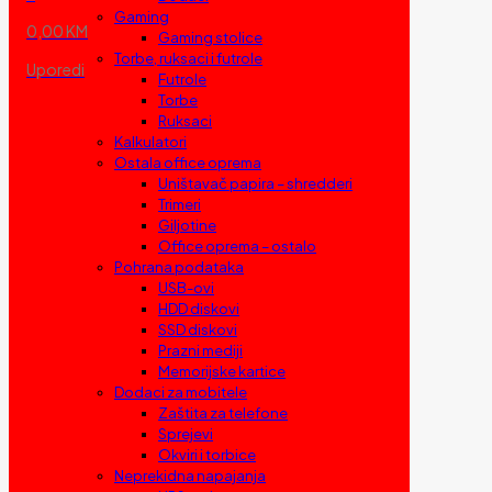
Gaming
0,00 KM
Gaming stolice
Torbe, ruksaci i futrole
Uporedi
Futrole
Torbe
Ruksaci
Kalkulatori
Ostala office oprema
Uništavač papira – shredderi
Trimeri
Giljotine
Office oprema – ostalo
Pohrana podataka
USB-ovi
HDD diskovi
SSD diskovi
Prazni mediji
Memorijske kartice
Dodaci za mobitele
Zaštita za telefone
Sprejevi
Okviri i torbice
Neprekidna napajanja