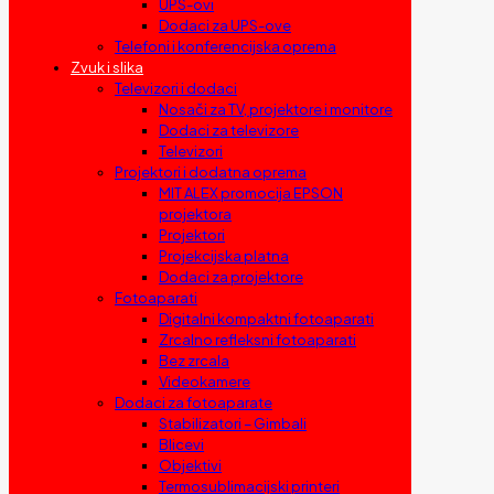
UPS-ovi
Dodaci za UPS-ove
Telefoni i konferencijska oprema
Zvuk i slika
Televizori i dodaci
Nosači za TV, projektore i monitore
Dodaci za televizore
Televizori
Projektori i dodatna oprema
MIT ALEX promocija EPSON
projektora
Projektori
Projekcijska platna
Dodaci za projektore
Fotoaparati
Digitalni kompaktni fotoaparati
Zrcalno refleksni fotoaparati
Bez zrcala
Videokamere
Dodaci za fotoaparate
Stabilizatori – Gimbali
Blicevi
Objektivi
Termosublimacijski printeri