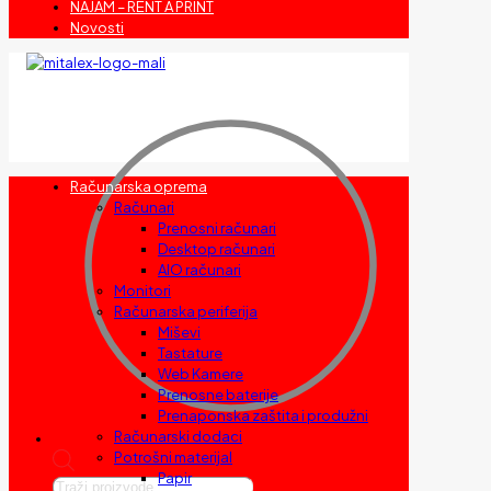
NAJAM – RENT A PRINT
Novosti
Računarska oprema
Računari
Prenosni računari
Desktop računari
AIO računari
Monitori
Računarska periferija
Miševi
Tastature
Web Kamere
Prenosne baterije
Prenaponska zaštita i produžni
Računarski dodaci
Potrošni materijal
Papir
Products