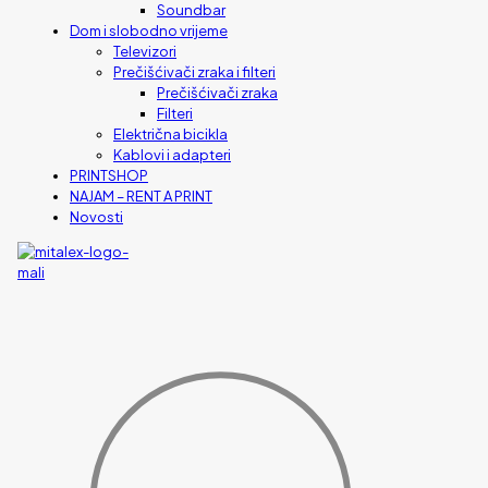
Soundbar
Dom i slobodno vrijeme
Televizori
Prečišćivači zraka i filteri
Prečišćivači zraka
Filteri
Električna bicikla
Kablovi i adapteri
PRINTSHOP
NAJAM – RENT A PRINT
Novosti