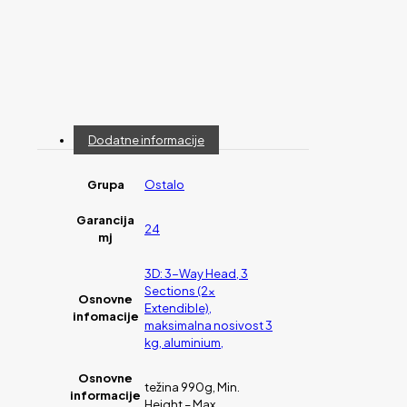
Dodatne informacije
Grupa
Ostalo
Garancija
24
mj
3D: 3-Way Head, 3
Sections (2x
Osnovne
Extendible),
infomacije
maksimalna nosivost 3
kg, aluminium,
Osnovne
težina 990g, Min.
informacije
Height – Max.