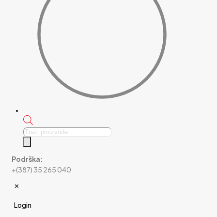
Products
search
Podrška:
+(387) 35 265 040
✕
Login