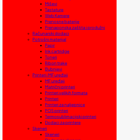
Miševi
Tastature
Web Kamere
Prenosne baterije
Prenaponska zaštita i produžni
Računarski dodaci
Potrošni materijal
Papir
Ink cartridge
Toneri
Ribon trake
Bubnjevi
Printeri i MF uređaji
MF uređaji
Matrični printeri
Printeri velikih formata
Printeri
Printeri za naljepnice
POS printeri
Termosublimacijski printeri
Dodaci za printere
Skeneri
Skeneri