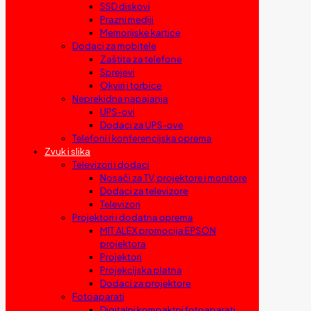
SSD diskovi
Prazni mediji
Memorijske kartice
Dodaci za mobitele
Zaštita za telefone
Sprejevi
Okviri i torbice
Neprekidna napajanja
UPS-ovi
Dodaci za UPS-ove
Telefoni i konferencijska oprema
Zvuk i slika
Televizori i dodaci
Nosači za TV, projektore i monitore
Dodaci za televizore
Televizori
Projektori i dodatna oprema
MIT ALEX promocija EPSON
projektora
Projektori
Projekcijska platna
Dodaci za projektore
Fotoaparati
Digitalni kompaktni fotoaparati