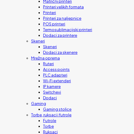
Matrični printeri
Printeri velikih formata
Printeri
Printeri za naljepnice
POS printeri
Termosublimacijski printeri
Dodaci za printere
Skeneri
Skeneri
Dodaci za skenere
Mrežna oprema
Ruteri
Access points
PLC adapteri
Wi-Fi extenderi
IP kamere
Switchevi
Dodaci
Gaming
Gaming stolice
Torbe, ruksaci i futrole
Futrole
Torbe
Ruksaci