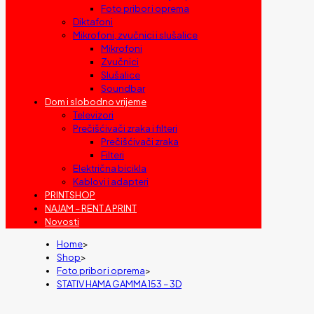
Foto pribor i oprema
Diktafoni
Mikrofoni, zvučnici i slušalice
Mikrofoni
Zvučnici
Slušalice
Soundbar
Dom i slobodno vrijeme
Televizori
Prečišćivači zraka i filteri
Prečišćivači zraka
Filteri
Električna bicikla
Kablovi i adapteri
PRINTSHOP
NAJAM – RENT A PRINT
Novosti
Home
>
Shop
>
Foto pribor i oprema
>
STATIV HAMA GAMMA 153 – 3D