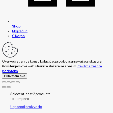
Shop
Moj račun
0
Korpa
Ova web stranica koristi kolačiće za poboljšanje vašeg iskustva.
Korištenjem ove web stranice slažete se s našim
Pravilima zaštite
podataka
.
Prihvatam sve
Select at least 2 products
to compare
Usporedi proizvode