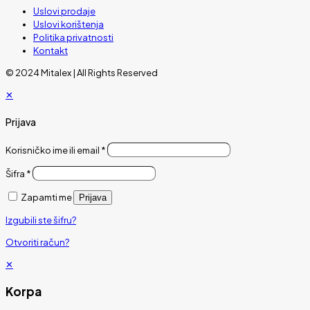
Uslovi prodaje
Uslovi korištenja
Politika privatnosti
Kontakt
© 2024 Mitalex | All Rights Reserved
✕
Prijava
Korisničko ime ili email
*
Šifra
*
Zapamti me
Prijava
Izgubili ste šifru?
Otvoriti račun?
✕
Korpa