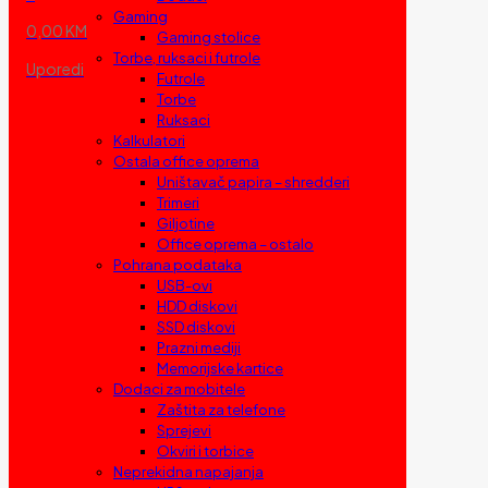
Gaming
0,00 KM
Gaming stolice
Torbe, ruksaci i futrole
Uporedi
Futrole
Torbe
Ruksaci
Kalkulatori
Ostala office oprema
Uništavač papira – shredderi
Trimeri
Giljotine
Office oprema – ostalo
Pohrana podataka
USB-ovi
HDD diskovi
SSD diskovi
Prazni mediji
Memorijske kartice
Dodaci za mobitele
Zaštita za telefone
Sprejevi
Okviri i torbice
Neprekidna napajanja