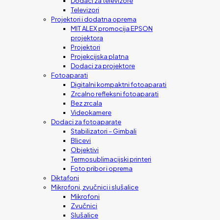
Dodaci za televizore
Televizori
Projektori i dodatna oprema
MIT ALEX promocija EPSON
projektora
Projektori
Projekcijska platna
Dodaci za projektore
Fotoaparati
Digitalni kompaktni fotoaparati
Zrcalno refleksni fotoaparati
Bez zrcala
Videokamere
Dodaci za fotoaparate
Stabilizatori – Gimbali
Blicevi
Objektivi
Termosublimacijski printeri
Foto pribor i oprema
Diktafoni
Mikrofoni, zvučnici i slušalice
Mikrofoni
Zvučnici
Slušalice