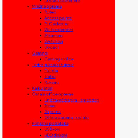
Dodaci za skenere
Mrežna oprema
Ruteri
Access points
PLC adapteri
Wi-Fi extenderi
IP kamere
Switchevi
Dodaci
Gaming
Gaming stolice
Torbe, ruksaci i futrole
Futrole
Torbe
Ruksaci
Kalkulatori
Ostala office oprema
Uništavač papira – shredderi
Trimeri
Giljotine
Office oprema – ostalo
Pohrana podataka
USB-ovi
HDD diskovi