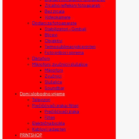
Zrcalno refleksni fotoaparati
Bez zrcala
Videokamere
Dodaci za fotoaparate
Stabilizatori – Gimbali
Blicevi
Objektivi
Termosublimacijski printeri
Foto pribor i oprema
Diktafoni
Mikrofoni, zvučnici i slušalice
Mikrofoni
Zvučnici
Slušalice
Soundbar
Dom i slobodno vrijeme
Televizori
Prečišćivači zraka i filteri
Prečišćivači zraka
Filteri
Električna bicikla
Kablovi i adapteri
PRINTSHOP