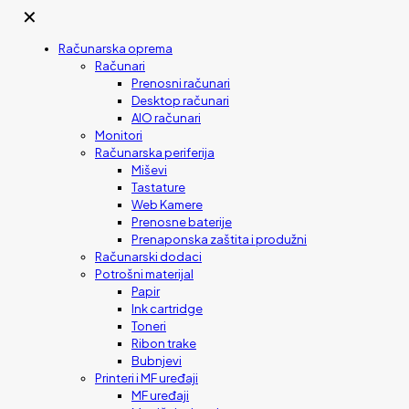
✕
Računarska oprema
Računari
Prenosni računari
Desktop računari
AIO računari
Monitori
Računarska periferija
Miševi
Tastature
Web Kamere
Prenosne baterije
Prenaponska zaštita i produžni
Računarski dodaci
Potrošni materijal
Papir
Ink cartridge
Toneri
Ribon trake
Bubnjevi
Printeri i MF uređaji
MF uređaji