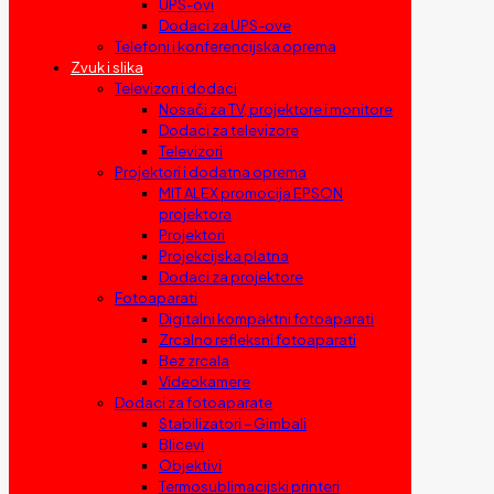
UPS-ovi
Dodaci za UPS-ove
Telefoni i konferencijska oprema
Zvuk i slika
Televizori i dodaci
Nosači za TV, projektore i monitore
Dodaci za televizore
Televizori
Projektori i dodatna oprema
MIT ALEX promocija EPSON
projektora
Projektori
Projekcijska platna
Dodaci za projektore
Fotoaparati
Digitalni kompaktni fotoaparati
Zrcalno refleksni fotoaparati
Bez zrcala
Videokamere
Dodaci za fotoaparate
Stabilizatori – Gimbali
Blicevi
Objektivi
Termosublimacijski printeri