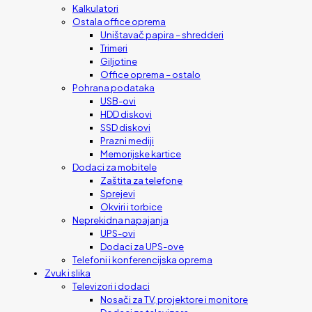
Kalkulatori
Ostala office oprema
Uništavač papira – shredderi
Trimeri
Giljotine
Office oprema – ostalo
Pohrana podataka
USB-ovi
HDD diskovi
SSD diskovi
Prazni mediji
Memorijske kartice
Dodaci za mobitele
Zaštita za telefone
Sprejevi
Okviri i torbice
Neprekidna napajanja
UPS-ovi
Dodaci za UPS-ove
Telefoni i konferencijska oprema
Zvuk i slika
Televizori i dodaci
Nosači za TV, projektore i monitore