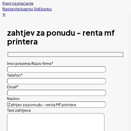
Kreni na plaćanje
Nastavite kupnju
Vidi korpu
✕
zahtjev za ponudu - renta mf
printera
Ime i prezime/Naziv firme*
Telefon*
Email*
Naslov
Text zahtjeva