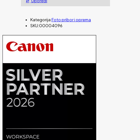
Uporedi
Kategorija:
Foto pribor i oprema
SKU:
00004096