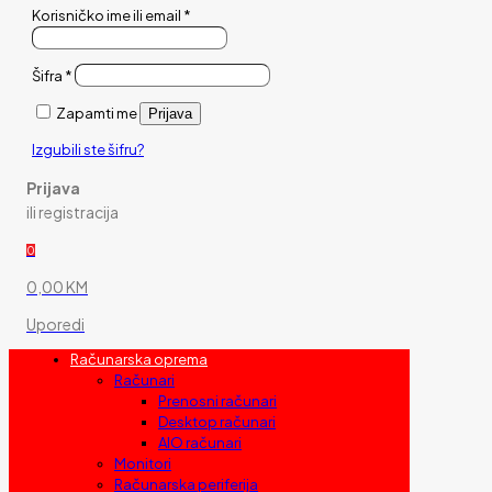
Korisničko ime ili email
*
Šifra
*
Zapamti me
Prijava
Izgubili ste šifru?
Prijava
ili registracija
0
0,00 KM
Uporedi
Računarska oprema
Računari
Prenosni računari
Desktop računari
AIO računari
Monitori
Računarska periferija