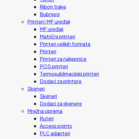
Ribon trake
Bubnjevi
Printeri i MF uređaji
MF uređaji
Matrični printeri
Printeri velikih formata
Printeri
Printeri za naljepnice
POS printeri
Termosublimacijski printeri
Dodaci za printere
Skeneri
Skeneri
Dodaci za skenere
Mrežna oprema
Ruteri
Access points
PLC adapteri