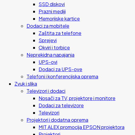
SSD diskovi
Prazni mediji
Memorijske kartice
Dodaci za mobitele
Zaštita za telefone
Sprejevi
Okviri i torbice
Neprekidna napajanja
UPS-ovi
Dodaci za UPS-ove
Telefoni i konferencijska oprema
Zvuk i slika
Televizori i dodaci
Nosači za TV, projektore i monitore
Dodaci za televizore
Televizori
Projektori i dodatna oprema
MIT ALEX promocija EPSON projektora
Projektori