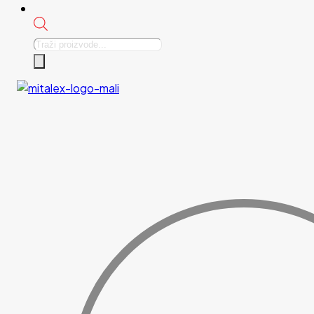
Products
search