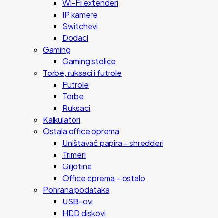
Wi-Fi extenderi
IP kamere
Switchevi
Dodaci
Gaming
Gaming stolice
Torbe, ruksaci i futrole
Futrole
Torbe
Ruksaci
Kalkulatori
Ostala office oprema
Uništavač papira – shredderi
Trimeri
Giljotine
Office oprema – ostalo
Pohrana podataka
USB-ovi
HDD diskovi