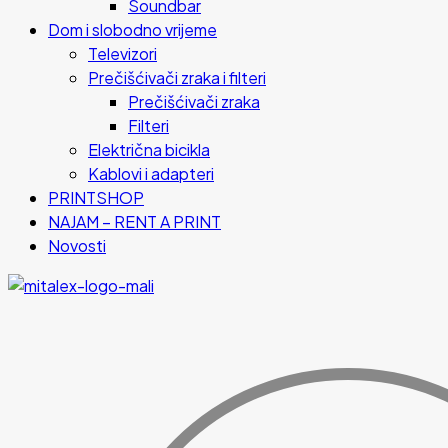
Soundbar
Dom i slobodno vrijeme
Televizori
Prečišćivači zraka i filteri
Prečišćivači zraka
Filteri
Električna bicikla
Kablovi i adapteri
PRINTSHOP
NAJAM – RENT A PRINT
Novosti