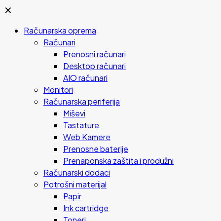
✕
Računarska oprema
Računari
Prenosni računari
Desktop računari
AIO računari
Monitori
Računarska periferija
Miševi
Tastature
Web Kamere
Prenosne baterije
Prenaponska zaštita i produžni
Računarski dodaci
Potrošni materijal
Papir
Ink cartridge
Toneri