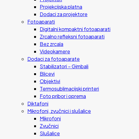
Projekcijska platna
Dodaci za projektore
Fotoaparati
Digitalni kompaktni fotoaparati
Zrcalno refleksni fotoaparati
Bez zrcala
Videokamere
Dodaci za fotoaparate
Stabilizatori – Gimbali
Blicevi
Objektivi
Termosublimacijski printeri
Foto pribor i oprema
Diktafoni
Mikrofoni, zvučnici i slušalice
Mikrofoni
Zvučnici
Slušalice