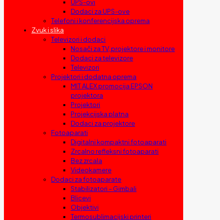
UPS-ovi
Dodaci za UPS-ove
Telefoni i konferencijska oprema
Zvuk i slika
Televizori i dodaci
Nosači za TV, projektore i monitore
Dodaci za televizore
Televizori
Projektori i dodatna oprema
MIT ALEX promocija EPSON
projektora
Projektori
Projekcijska platna
Dodaci za projektore
Fotoaparati
Digitalni kompaktni fotoaparati
Zrcalno refleksni fotoaparati
Bez zrcala
Videokamere
Dodaci za fotoaparate
Stabilizatori – Gimbali
Blicevi
Objektivi
Termosublimacijski printeri