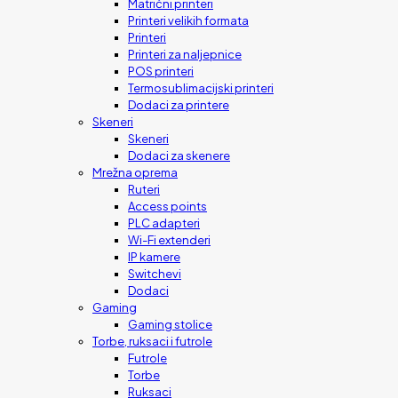
Matrični printeri
Printeri velikih formata
Printeri
Printeri za naljepnice
POS printeri
Termosublimacijski printeri
Dodaci za printere
Skeneri
Skeneri
Dodaci za skenere
Mrežna oprema
Ruteri
Access points
PLC adapteri
Wi-Fi extenderi
IP kamere
Switchevi
Dodaci
Gaming
Gaming stolice
Torbe, ruksaci i futrole
Futrole
Torbe
Ruksaci