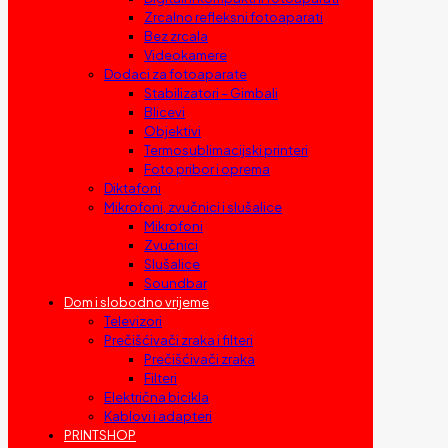
Zrcalno refleksni fotoaparati
Bez zrcala
Videokamere
Dodaci za fotoaparate
Stabilizatori – Gimbali
Blicevi
Objektivi
Termosublimacijski printeri
Foto pribor i oprema
Diktafoni
Mikrofoni, zvučnici i slušalice
Mikrofoni
Zvučnici
Slušalice
Soundbar
Dom i slobodno vrijeme
Televizori
Prečišćivači zraka i filteri
Prečišćivači zraka
Filteri
Električna bicikla
Kablovi i adapteri
PRINTSHOP