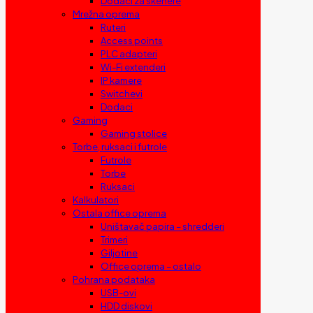
Dodaci za skenere
Mrežna oprema
Ruteri
Access points
PLC adapteri
Wi-Fi extenderi
IP kamere
Switchevi
Dodaci
Gaming
Gaming stolice
Torbe, ruksaci i futrole
Futrole
Torbe
Ruksaci
Kalkulatori
Ostala office oprema
Uništavač papira – shredderi
Trimeri
Giljotine
Office oprema – ostalo
Pohrana podataka
USB-ovi
HDD diskovi