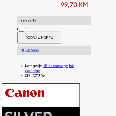
99,70
KM
2 na zalihi
Tinta
HP
DODAJ U KORPU
cyan
711
količina
Uporedi
Kategorije:
HP Ink cartridge
,
Ink
cartridge
SKU:
CZ130A