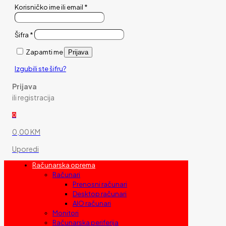
Korisničko ime ili email
*
Šifra
*
Zapamti me
Prijava
Izgubili ste šifru?
Prijava
ili registracija
0
0,00 KM
Uporedi
Računarska oprema
Računari
Prenosni računari
Desktop računari
AIO računari
Monitori
Računarska periferija