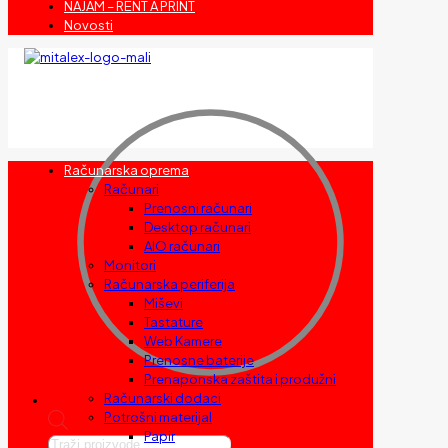
NAJAM – RENT A PRINT
Novosti
Računarska oprema
Računari
Prenosni računari
Desktop računari
AIO računari
Monitori
Računarska periferija
Miševi
Tastature
Web Kamere
Prenosne baterije
Prenaponska zaštita i produžni
Računarski dodaci
Potrošni materijal
Papir
Products