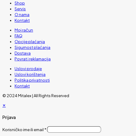
Shop
Servis
O nama
Kontakt
Moj račun
FAQ
Opcije plaćanja
Sigurnost plaćanja
Dostava
Povrat i reklamacija
Uslovi prodaje
Uslovi korištenja
Politika privatnosti
Kontakt
© 2024 Mitalex | All Rights Reserved
✕
Prijava
Korisničko ime ili email
*