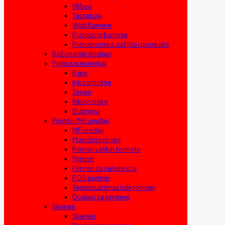
Miševi
Tastature
Web Kamere
Prenosne baterije
Prenaponska zaštita i produžni
Računarski dodaci
Potrošni materijal
Papir
Ink cartridge
Toneri
Ribon trake
Bubnjevi
Printeri i MF uređaji
MF uređaji
Matrični printeri
Printeri velikih formata
Printeri
Printeri za naljepnice
POS printeri
Termosublimacijski printeri
Dodaci za printere
Skeneri
Skeneri