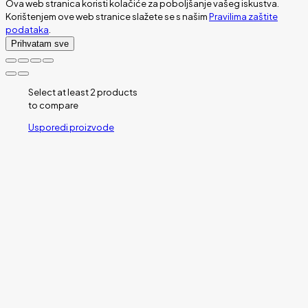
Ova web stranica koristi kolačiće za poboljšanje vašeg iskustva.
Korištenjem ove web stranice slažete se s našim
Pravilima zaštite
podataka
.
Prihvatam sve
Select at least 2 products
to compare
Usporedi proizvode