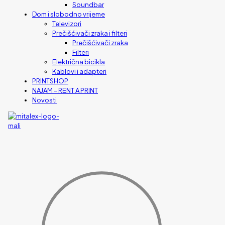
Soundbar
Dom i slobodno vrijeme
Televizori
Prečišćivači zraka i filteri
Prečišćivači zraka
Filteri
Električna bicikla
Kablovi i adapteri
PRINTSHOP
NAJAM – RENT A PRINT
Novosti