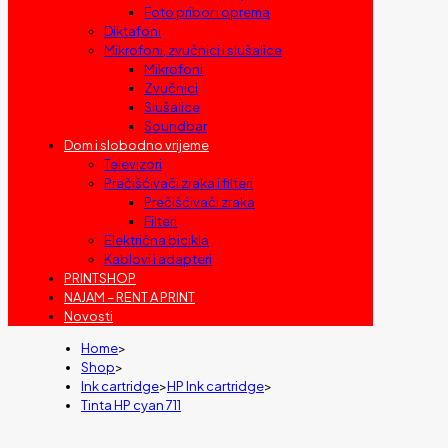
Foto pribor i oprema
Diktafoni
Mikrofoni, zvučnici i slušalice
Mikrofoni
Zvučnici
Slušalice
Soundbar
Dom i slobodno vrijeme
Televizori
Prečišćivači zraka i filteri
Prečišćivači zraka
Filteri
Električna bicikla
Kablovi i adapteri
PRINTSHOP
NAJAM – RENT A PRINT
Novosti
Home
>
Shop
>
Ink cartridge
>
HP Ink cartridge
>
Tinta HP cyan 711