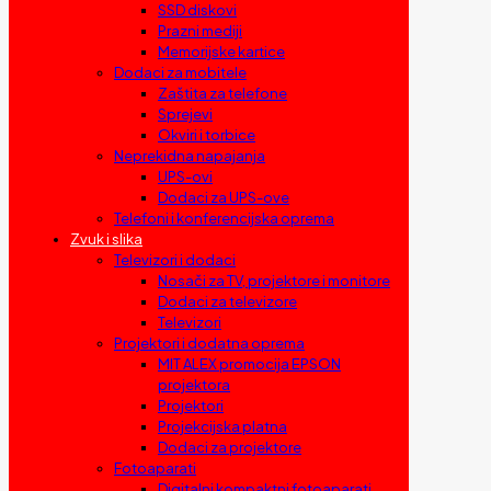
SSD diskovi
Prazni mediji
Memorijske kartice
Dodaci za mobitele
Zaštita za telefone
Sprejevi
Okviri i torbice
Neprekidna napajanja
UPS-ovi
Dodaci za UPS-ove
Telefoni i konferencijska oprema
Zvuk i slika
Televizori i dodaci
Nosači za TV, projektore i monitore
Dodaci za televizore
Televizori
Projektori i dodatna oprema
MIT ALEX promocija EPSON
projektora
Projektori
Projekcijska platna
Dodaci za projektore
Fotoaparati
Digitalni kompaktni fotoaparati