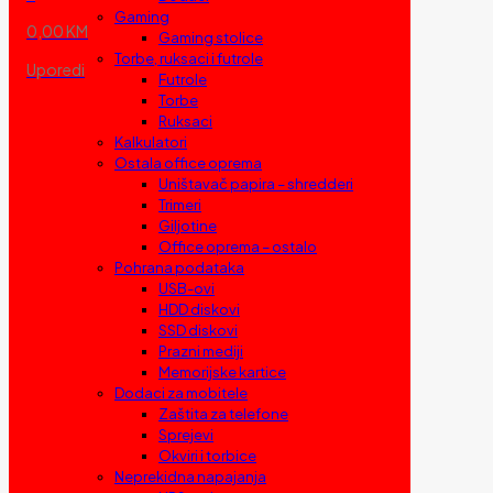
Gaming
0,00 KM
Gaming stolice
Torbe, ruksaci i futrole
Uporedi
Futrole
Torbe
Ruksaci
Kalkulatori
Ostala office oprema
Uništavač papira – shredderi
Trimeri
Giljotine
Office oprema – ostalo
Pohrana podataka
USB-ovi
HDD diskovi
SSD diskovi
Prazni mediji
Memorijske kartice
Dodaci za mobitele
Zaštita za telefone
Sprejevi
Okviri i torbice
Neprekidna napajanja