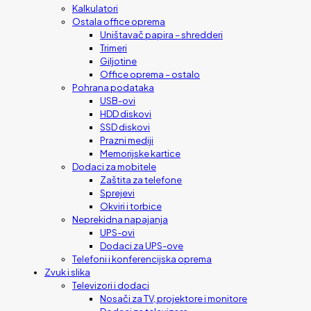
Kalkulatori
Ostala office oprema
Uništavač papira – shredderi
Trimeri
Giljotine
Office oprema – ostalo
Pohrana podataka
USB-ovi
HDD diskovi
SSD diskovi
Prazni mediji
Memorijske kartice
Dodaci za mobitele
Zaštita za telefone
Sprejevi
Okviri i torbice
Neprekidna napajanja
UPS-ovi
Dodaci za UPS-ove
Telefoni i konferencijska oprema
Zvuk i slika
Televizori i dodaci
Nosači za TV, projektore i monitore