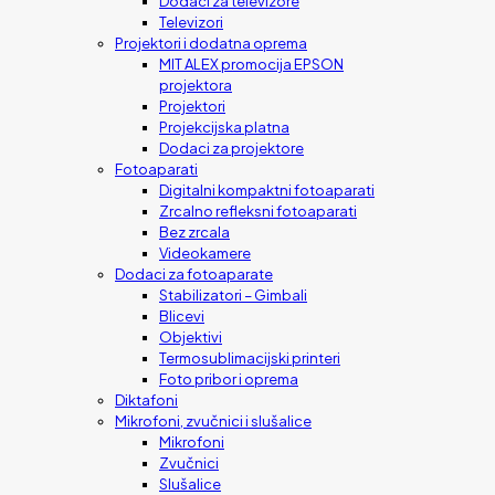
Dodaci za televizore
Televizori
Projektori i dodatna oprema
MIT ALEX promocija EPSON
projektora
Projektori
Projekcijska platna
Dodaci za projektore
Fotoaparati
Digitalni kompaktni fotoaparati
Zrcalno refleksni fotoaparati
Bez zrcala
Videokamere
Dodaci za fotoaparate
Stabilizatori – Gimbali
Blicevi
Objektivi
Termosublimacijski printeri
Foto pribor i oprema
Diktafoni
Mikrofoni, zvučnici i slušalice
Mikrofoni
Zvučnici
Slušalice