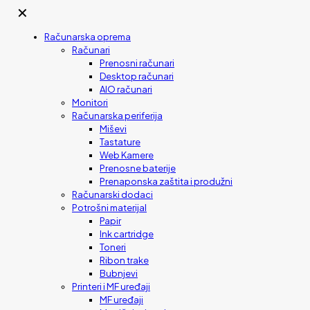
✕
Računarska oprema
Računari
Prenosni računari
Desktop računari
AIO računari
Monitori
Računarska periferija
Miševi
Tastature
Web Kamere
Prenosne baterije
Prenaponska zaštita i produžni
Računarski dodaci
Potrošni materijal
Papir
Ink cartridge
Toneri
Ribon trake
Bubnjevi
Printeri i MF uređaji
MF uređaji