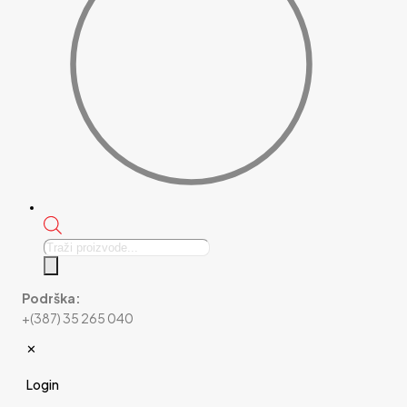
Products
search
Podrška:
+(387) 35 265 040
✕
Login