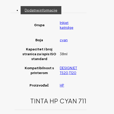
Dodatne informacije
Inkjet
Grupa
katridge
Boja
cyan
Kapacitet i broj
stranica za ispis ISO
38ml
standard
Kompatibilnost s
DESIGNJET
printerom
T520,T120
Proizvođač
HP
TINTA HP CYAN 711