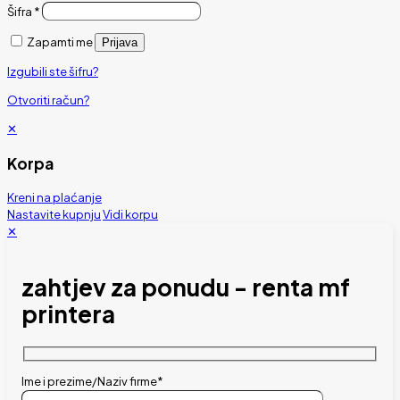
Šifra
*
Zapamti me
Prijava
Izgubili ste šifru?
Otvoriti račun?
✕
Korpa
Kreni na plaćanje
Nastavite kupnju
Vidi korpu
✕
zahtjev za ponudu - renta mf
printera
Ime i prezime/Naziv firme*