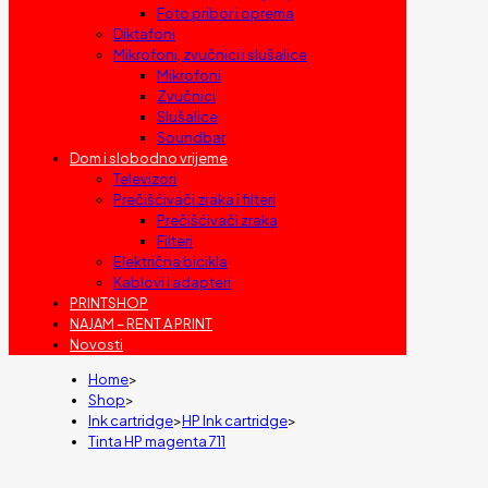
Foto pribor i oprema
Diktafoni
Mikrofoni, zvučnici i slušalice
Mikrofoni
Zvučnici
Slušalice
Soundbar
Dom i slobodno vrijeme
Televizori
Prečišćivači zraka i filteri
Prečišćivači zraka
Filteri
Električna bicikla
Kablovi i adapteri
PRINTSHOP
NAJAM – RENT A PRINT
Novosti
Home
>
Shop
>
Ink cartridge
>
HP Ink cartridge
>
Tinta HP magenta 711