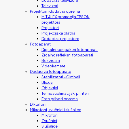
Dodaci za televizore
Televizori
Projektori i dodatna oprema
MIT ALEX promocija EPSON
projektora
Projektori
Projekcijska platna
Dodaci za projektore
Fotoaparati
Digitalni kompaktni fotoaparati
Zrcalno refleksni fotoaparati
Bez zrcala
Videokamere
Dodaci za fotoaparate
Stabilizatori – Gimbali
Blicevi
Objektivi
Termosublimacijski printeri
Foto pribor i oprema
Diktafoni
Mikrofoni, zvučnici i slušalice
Mikrofoni
Zvučnici
Slušalice