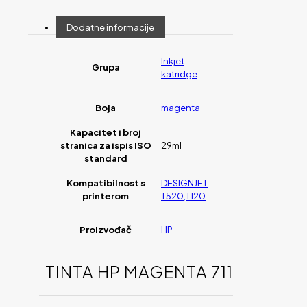
Dodatne informacije
Inkjet
Grupa
katridge
Boja
magenta
Kapacitet i broj
stranica za ispis ISO
29ml
standard
Kompatibilnost s
DESIGNJET
printerom
T520,T120
Proizvođač
HP
TINTA HP MAGENTA 711