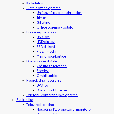
Kalkulatori
Ostala office oprema
Uništavač papira – shredderi
Trimeri
Giljotine
Office oprema – ostalo
Pohrana podataka
USB-ovi
HDD diskovi
SSD diskovi
Prazni mediji
Memorijske kartice
Dodaci za mobitele
Zaštita za telefone
Sprejevi
Okviri i torbice
Neprekidna napajanja
UPS-ovi
Dodaci za UPS-ove
Telefoni i konferencijska oprema
Zvuk i slika
Televizori i dodaci
Nosači za TV, projektore i monitore