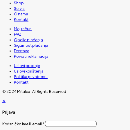
Shop
Servis
O nama
Kontakt
Moj račun
FAQ
Opcije plaćanja
Sigurnost plaćanja
Dostava
Povrat i reklamacija
Uslovi prodaje
Uslovi korištenja
Politika privatnosti
Kontakt
© 2024 Mitalex | All Rights Reserved
✕
Prijava
Korisničko ime ili email
*