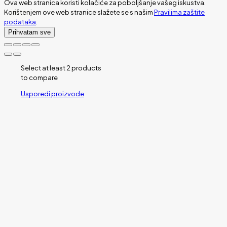
Ova web stranica koristi kolačiće za poboljšanje vašeg iskustva.
Korištenjem ove web stranice slažete se s našim
Pravilima zaštite
podataka
.
Prihvatam sve
Select at least 2 products
to compare
Usporedi proizvode