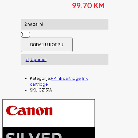
99,70
KM
2 na zalihi
Tinta
HP
DODAJ U KORPU
magenta
711
količina
Uporedi
Kategorije:
HP Ink cartridge
,
Ink
cartridge
SKU:
CZ131A