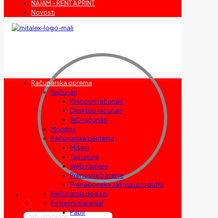
NAJAM – RENT A PRINT
Novosti
Računarska oprema
Računari
Prenosni računari
Desktop računari
AIO računari
Monitori
Računarska periferija
Miševi
Tastature
Web Kamere
Prenosne baterije
Prenaponska zaštita i produžni
Računarski dodaci
Potrošni materijal
Papir
Products