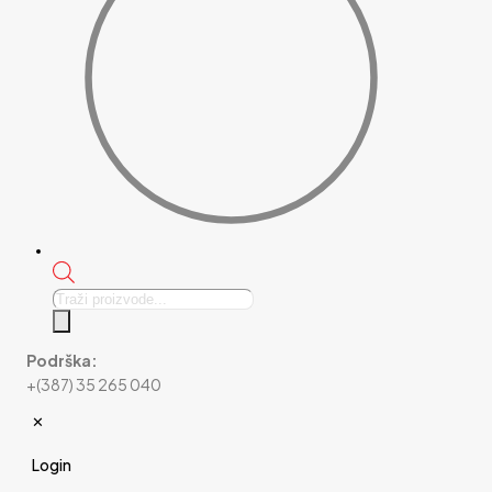
Products
search
Podrška:
+(387) 35 265 040
✕
Login