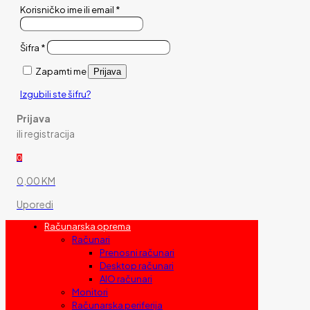
Korisničko ime ili email
*
Šifra
*
Zapamti me
Prijava
Izgubili ste šifru?
Prijava
ili registracija
0
0,00 KM
Uporedi
Računarska oprema
Računari
Prenosni računari
Desktop računari
AIO računari
Monitori
Računarska periferija