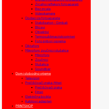
Zrcalno refleksni fotoaparati
Bez zrcala
Videokamere
Dodaci za fotoaparate
Stabilizatori – Gimbali
Blicevi
Objektivi
Termosublimacijski printeri
Foto pribor i oprema
Diktafoni
Mikrofoni, zvučnici i slušalice
Mikrofoni
Zvučnici
Slušalice
Soundbar
Dom i slobodno vrijeme
Televizori
Prečišćivači zraka i filteri
Prečišćivači zraka
Filteri
Električna bicikla
Kablovi i adapteri
PRINTSHOP