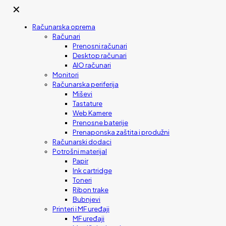
✕
Računarska oprema
Računari
Prenosni računari
Desktop računari
AIO računari
Monitori
Računarska periferija
Miševi
Tastature
Web Kamere
Prenosne baterije
Prenaponska zaštita i produžni
Računarski dodaci
Potrošni materijal
Papir
Ink cartridge
Toneri
Ribon trake
Bubnjevi
Printeri i MF uređaji
MF uređaji