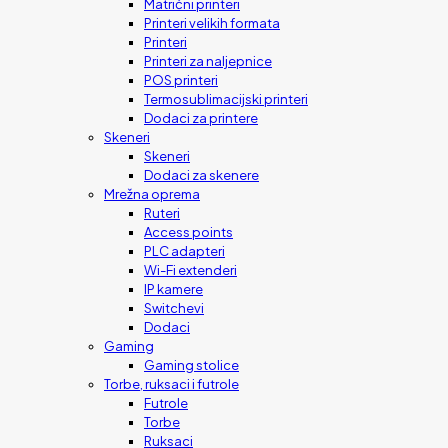
Matrični printeri
Printeri velikih formata
Printeri
Printeri za naljepnice
POS printeri
Termosublimacijski printeri
Dodaci za printere
Skeneri
Skeneri
Dodaci za skenere
Mrežna oprema
Ruteri
Access points
PLC adapteri
Wi-Fi extenderi
IP kamere
Switchevi
Dodaci
Gaming
Gaming stolice
Torbe, ruksaci i futrole
Futrole
Torbe
Ruksaci