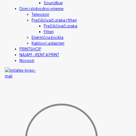
Soundbar
Dom i slobodno vrijeme
Televizori
Prečišćivači zraka i filteri
Prečišćivači zraka
Filteri
Električna bicikla
Kablovi i adapteri
PRINTSHOP
NAJAM – RENT A PRINT
Novosti