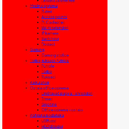
Dodaci za skenere
Mrežna oprema
Ruteri
Access points
PLC adapteri
Wi-Fi extenderi
IP kamere
Switchevi
Dodaci
Gaming
Gaming stolice
Torbe, ruksaci i futrole
Futrole
Torbe
Ruksaci
Kalkulatori
Ostala office oprema
Uništavač papira – shredderi
Trimeri
Giljotine
Office oprema – ostalo
Pohrana podataka
USB-ovi
HDD diskovi