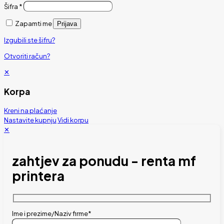
Šifra
*
Zapamti me
Prijava
Izgubili ste šifru?
Otvoriti račun?
✕
Korpa
Kreni na plaćanje
Nastavite kupnju
Vidi korpu
✕
zahtjev za ponudu - renta mf
printera
Ime i prezime/Naziv firme*