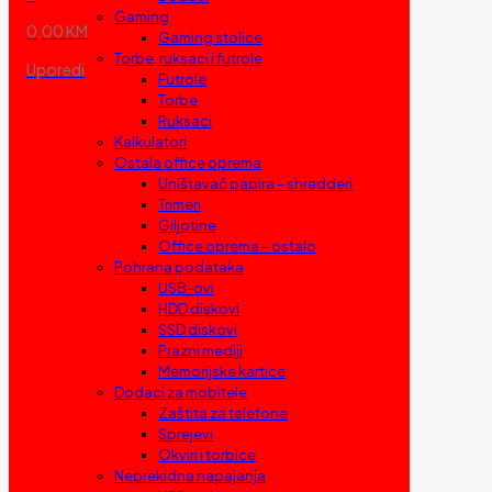
Gaming
0,00 KM
Gaming stolice
Torbe, ruksaci i futrole
Uporedi
Futrole
Torbe
Ruksaci
Kalkulatori
Ostala office oprema
Uništavač papira – shredderi
Trimeri
Giljotine
Office oprema – ostalo
Pohrana podataka
USB-ovi
HDD diskovi
SSD diskovi
Prazni mediji
Memorijske kartice
Dodaci za mobitele
Zaštita za telefone
Sprejevi
Okviri i torbice
Neprekidna napajanja