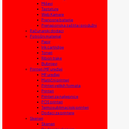
Miševi
Tastature
Web Kamere
Prenosne baterije
Prenaponska zaštita i produžni
Računarski dodaci
Potrošni materijal
Papir
Ink cartridge
Toneri
Ribon trake
Bubnjevi
Printeri i MF uređaji
MF uređaji
Matrični printeri
Printeri velikih formata
Printeri
Printeri za naljepnice
POS printeri
Termosublimacijski printeri
Dodaci za printere
Skeneri
Skeneri