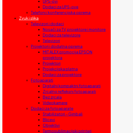
UPS-ovi
Dodaci za UPS-ove
Telefoni i konferencijska oprema
Zvuk i slika
Televizori i dodaci
Nosači za TV, projektore i monitore
Dodaci za televizore
Televizori
Projektori i dodatna oprema
MIT ALEX promocija EPSON
projektora
Projektori
Projekcijska platna
Dodaci za projektore
Fotoaparati
Digitalni kompaktni fotoaparati
Zrcalno refleksni fotoaparati
Bez zrcala
Videokamere
Dodaci za fotoaparate
Stabilizatori – Gimbali
Blicevi
Objektivi
Termosublimacijski printeri