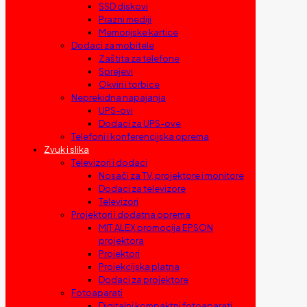
SSD diskovi
Prazni mediji
Memorijske kartice
Dodaci za mobitele
Zaštita za telefone
Sprejevi
Okviri i torbice
Neprekidna napajanja
UPS-ovi
Dodaci za UPS-ove
Telefoni i konferencijska oprema
Zvuk i slika
Televizori i dodaci
Nosači za TV, projektore i monitore
Dodaci za televizore
Televizori
Projektori i dodatna oprema
MIT ALEX promocija EPSON
projektora
Projektori
Projekcijska platna
Dodaci za projektore
Fotoaparati
Digitalni kompaktni fotoaparati