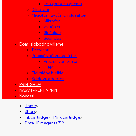
Foto pribor i oprema
Diktafoni
Mikrofoni, zvučnici i slušalice
Mikrofoni
Zvučnici
Slušalice
Soundbar
Dom i slobodno vrijeme
Televizori
Prečišćivači zraka i filteri
Prečišćivači zraka
Filteri
Električna bicikla
Kablovi i adapteri
PRINTSHOP
NAJAM – RENT A PRINT
Novosti
Home
>
Shop
>
Ink cartridge
>
HP Ink cartridge
>
Tinta HP magenta 712