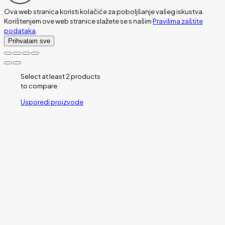
Ova web stranica koristi kolačiće za poboljšanje vašeg iskustva.
Korištenjem ove web stranice slažete se s našim
Pravilima zaštite
podataka
.
Prihvatam sve
Select at least 2 products
to compare
Usporedi proizvode