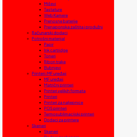
Miševi
Tastature
Web Kamere
Prenosne baterije
Prenaponska zaštita i produžni
Računarski dodaci
Potrošni materijal
Papir
Ink cartridge
Toneri
Ribon trake
Bubnjevi
Printeri i MF uređaji
MF uređaji
Matrični printeri
Printeri velikih formata
Printeri
Printeri za naljepnice
POS printeri
Termosublimacijski printeri
Dodaci za printere
Skeneri
Skeneri