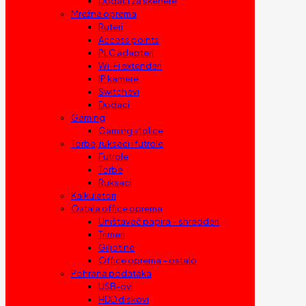
Dodaci za skenere
Mrežna oprema
Ruteri
Access points
PLC adapteri
Wi-Fi extenderi
IP kamere
Switchevi
Dodaci
Gaming
Gaming stolice
Torbe, ruksaci i futrole
Futrole
Torbe
Ruksaci
Kalkulatori
Ostala office oprema
Uništavač papira – shredderi
Trimeri
Giljotine
Office oprema – ostalo
Pohrana podataka
USB-ovi
HDD diskovi