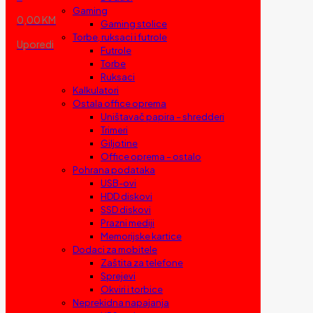
Gaming
0,00 KM
Gaming stolice
Torbe, ruksaci i futrole
Uporedi
Futrole
Torbe
Ruksaci
Kalkulatori
Ostala office oprema
Uništavač papira – shredderi
Trimeri
Giljotine
Office oprema – ostalo
Pohrana podataka
USB-ovi
HDD diskovi
SSD diskovi
Prazni mediji
Memorijske kartice
Dodaci za mobitele
Zaštita za telefone
Sprejevi
Okviri i torbice
Neprekidna napajanja