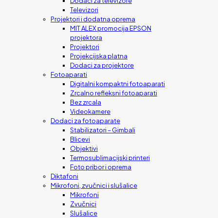
Dodaci za televizore
Televizori
Projektori i dodatna oprema
MIT ALEX promocija EPSON
projektora
Projektori
Projekcijska platna
Dodaci za projektore
Fotoaparati
Digitalni kompaktni fotoaparati
Zrcalno refleksni fotoaparati
Bez zrcala
Videokamere
Dodaci za fotoaparate
Stabilizatori – Gimbali
Blicevi
Objektivi
Termosublimacijski printeri
Foto pribor i oprema
Diktafoni
Mikrofoni, zvučnici i slušalice
Mikrofoni
Zvučnici
Slušalice