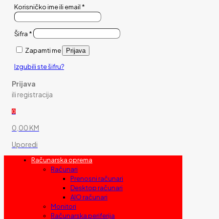
Korisničko ime ili email
*
Šifra
*
Zapamti me
Prijava
Izgubili ste šifru?
Prijava
ili registracija
0
0,00 KM
Uporedi
Računarska oprema
Računari
Prenosni računari
Desktop računari
AIO računari
Monitori
Računarska periferija