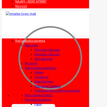
NAJAM – RENT A PRINT
Novosti
Računarska oprema
Računari
Prenosni računari
Desktop računari
AIO računari
Monitori
Računarska periferija
Miševi
Tastature
Web Kamere
Prenosne baterije
Prenaponska zaštita i produžni
Računarski dodaci
Potrošni materijal
Papir
Products