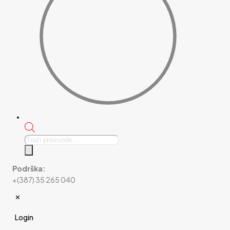
Products
search
Podrška:
+(387) 35 265 040
✕
Login