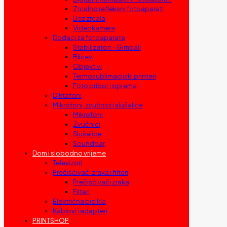
Zrcalno refleksni fotoaparati
Bez zrcala
Videokamere
Dodaci za fotoaparate
Stabilizatori – Gimbali
Blicevi
Objektivi
Termosublimacijski printeri
Foto pribor i oprema
Diktafoni
Mikrofoni, zvučnici i slušalice
Mikrofoni
Zvučnici
Slušalice
Soundbar
Dom i slobodno vrijeme
Televizori
Prečišćivači zraka i filteri
Prečišćivači zraka
Filteri
Električna bicikla
Kablovi i adapteri
PRINTSHOP