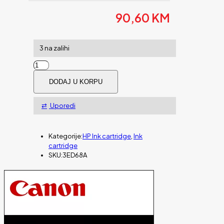
90,60
KM
3 na zalihi
Tinta
HP
DODAJ U KORPU
magenta
712
količina
Uporedi
Kategorije:
HP Ink cartridge
,
Ink
cartridge
SKU:
3ED68A