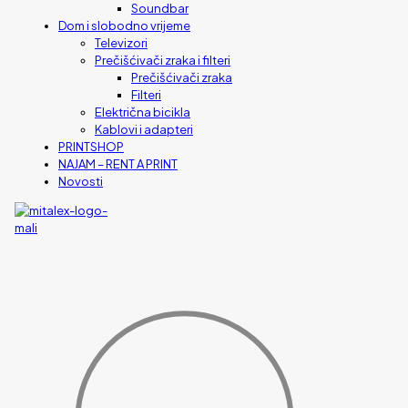
Soundbar
Dom i slobodno vrijeme
Televizori
Prečišćivači zraka i filteri
Prečišćivači zraka
Filteri
Električna bicikla
Kablovi i adapteri
PRINTSHOP
NAJAM – RENT A PRINT
Novosti