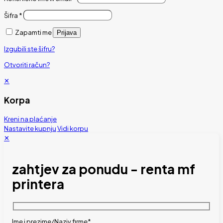
Šifra
*
Zapamti me
Prijava
Izgubili ste šifru?
Otvoriti račun?
✕
Korpa
Kreni na plaćanje
Nastavite kupnju
Vidi korpu
✕
zahtjev za ponudu - renta mf
printera
Ime i prezime/Naziv firme*