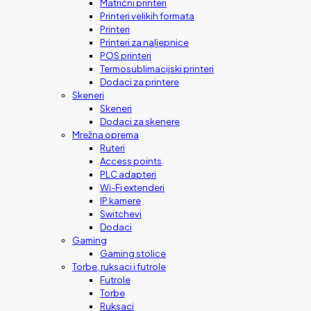
Matrični printeri
Printeri velikih formata
Printeri
Printeri za naljepnice
POS printeri
Termosublimacijski printeri
Dodaci za printere
Skeneri
Skeneri
Dodaci za skenere
Mrežna oprema
Ruteri
Access points
PLC adapteri
Wi-Fi extenderi
IP kamere
Switchevi
Dodaci
Gaming
Gaming stolice
Torbe, ruksaci i futrole
Futrole
Torbe
Ruksaci