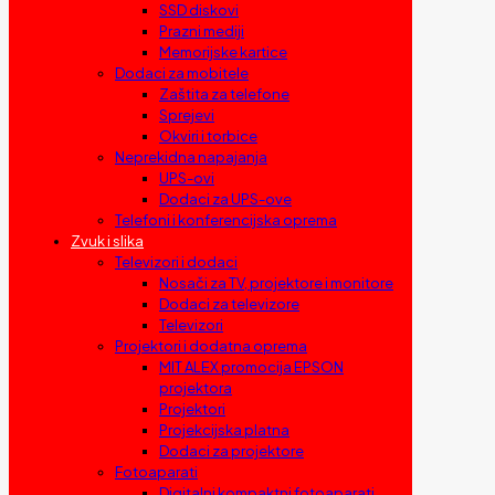
SSD diskovi
Prazni mediji
Memorijske kartice
Dodaci za mobitele
Zaštita za telefone
Sprejevi
Okviri i torbice
Neprekidna napajanja
UPS-ovi
Dodaci za UPS-ove
Telefoni i konferencijska oprema
Zvuk i slika
Televizori i dodaci
Nosači za TV, projektore i monitore
Dodaci za televizore
Televizori
Projektori i dodatna oprema
MIT ALEX promocija EPSON
projektora
Projektori
Projekcijska platna
Dodaci za projektore
Fotoaparati
Digitalni kompaktni fotoaparati