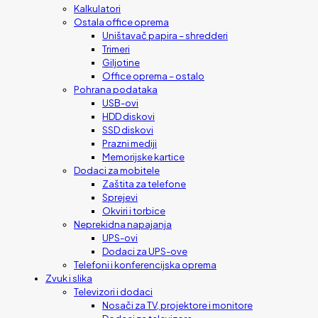
Kalkulatori
Ostala office oprema
Uništavač papira – shredderi
Trimeri
Giljotine
Office oprema – ostalo
Pohrana podataka
USB-ovi
HDD diskovi
SSD diskovi
Prazni mediji
Memorijske kartice
Dodaci za mobitele
Zaštita za telefone
Sprejevi
Okviri i torbice
Neprekidna napajanja
UPS-ovi
Dodaci za UPS-ove
Telefoni i konferencijska oprema
Zvuk i slika
Televizori i dodaci
Nosači za TV, projektore i monitore