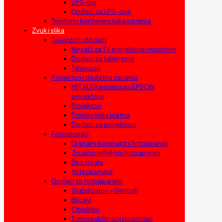
UPS-ovi
Dodaci za UPS-ove
Telefoni i konferencijska oprema
Zvuk i slika
Televizori i dodaci
Nosači za TV, projektore i monitore
Dodaci za televizore
Televizori
Projektori i dodatna oprema
MIT ALEX promocija EPSON
projektora
Projektori
Projekcijska platna
Dodaci za projektore
Fotoaparati
Digitalni kompaktni fotoaparati
Zrcalno refleksni fotoaparati
Bez zrcala
Videokamere
Dodaci za fotoaparate
Stabilizatori – Gimbali
Blicevi
Objektivi
Termosublimacijski printeri