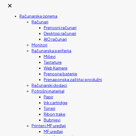
✕
Računarska oprema
Računari
Prenosni računari
Desktop računari
AIO računari
Monitori
Računarska periferija
Miševi
Tastature
Web Kamere
Prenosne baterije
Prenaponska zaštita i produžni
Računarski dodaci
Potrošni materijal
Papir
Ink cartridge
Toneri
Ribon trake
Bubnjevi
Printeri i MF uređaji
MF uređaji