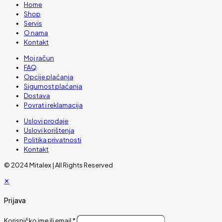
Home
Shop
Servis
O nama
Kontakt
Moj račun
FAQ
Opcije plaćanja
Sigurnost plaćanja
Dostava
Povrat i reklamacija
Uslovi prodaje
Uslovi korištenja
Politika privatnosti
Kontakt
© 2024 Mitalex | All Rights Reserved
✕
Prijava
Korisničko ime ili email
*