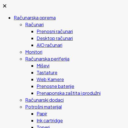
✕
Računarska oprema
Računari
Prenosni računari
Desktop računari
AIO računari
Monitori
Računarska periferija
Miševi
Tastature
Web Kamere
Prenosne baterije
Prenaponska zaštita i produžni
Računarski dodaci
Potrošni materijal
Papir
Ink cartridge
Toneri