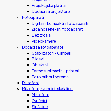
Projekcijska platna
Dodaci za projektore
Fotoaparati
Digitalni kompaktni fotoaparati
Zrcalno refleksni fotoaparati
Bez zrcala
Videokamere
Dodaci za fotoaparate
Stabilizatori – Gimbali
Blicevi
Objektivi
Termosublimacijski printeri
Foto pribor i oprema
Diktafoni
Mikrofoni, zvučnici i slušalice
Mikrofoni
Zvučnici
Slušalice