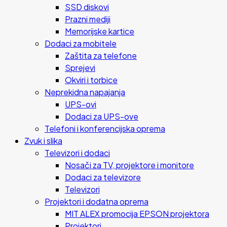
SSD diskovi
Prazni mediji
Memorijske kartice
Dodaci za mobitele
Zaštita za telefone
Sprejevi
Okviri i torbice
Neprekidna napajanja
UPS-ovi
Dodaci za UPS-ove
Telefoni i konferencijska oprema
Zvuk i slika
Televizori i dodaci
Nosači za TV, projektore i monitore
Dodaci za televizore
Televizori
Projektori i dodatna oprema
MIT ALEX promocija EPSON projektora
Projektori