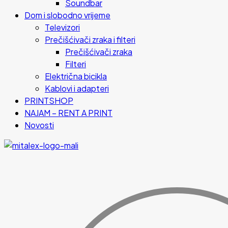
Soundbar
Dom i slobodno vrijeme
Televizori
Prečišćivači zraka i filteri
Prečišćivači zraka
Filteri
Električna bicikla
Kablovi i adapteri
PRINTSHOP
NAJAM – RENT A PRINT
Novosti