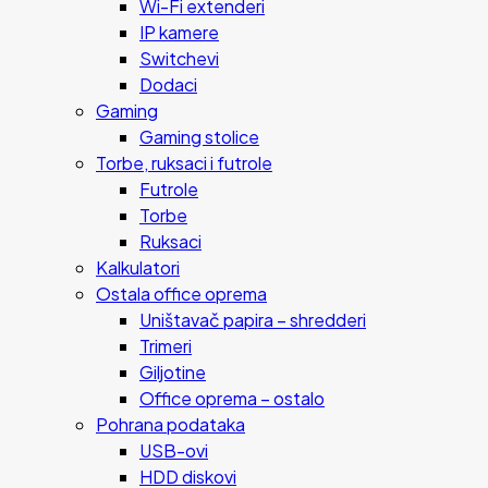
Wi-Fi extenderi
IP kamere
Switchevi
Dodaci
Gaming
Gaming stolice
Torbe, ruksaci i futrole
Futrole
Torbe
Ruksaci
Kalkulatori
Ostala office oprema
Uništavač papira – shredderi
Trimeri
Giljotine
Office oprema – ostalo
Pohrana podataka
USB-ovi
HDD diskovi