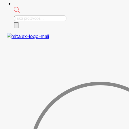
Products
search