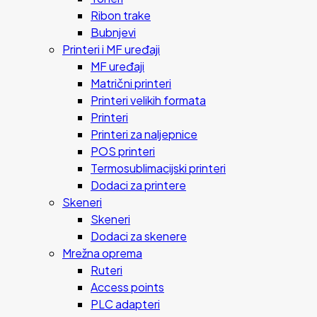
Ribon trake
Bubnjevi
Printeri i MF uređaji
MF uređaji
Matrični printeri
Printeri velikih formata
Printeri
Printeri za naljepnice
POS printeri
Termosublimacijski printeri
Dodaci za printere
Skeneri
Skeneri
Dodaci za skenere
Mrežna oprema
Ruteri
Access points
PLC adapteri