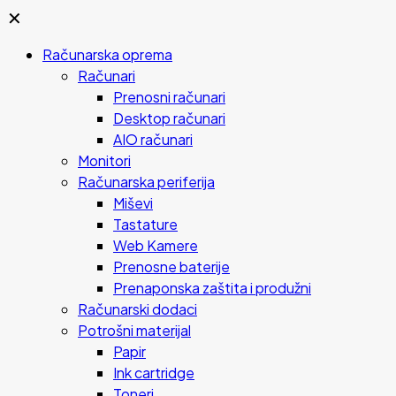
✕
Računarska oprema
Računari
Prenosni računari
Desktop računari
AIO računari
Monitori
Računarska periferija
Miševi
Tastature
Web Kamere
Prenosne baterije
Prenaponska zaštita i produžni
Računarski dodaci
Potrošni materijal
Papir
Ink cartridge
Toneri