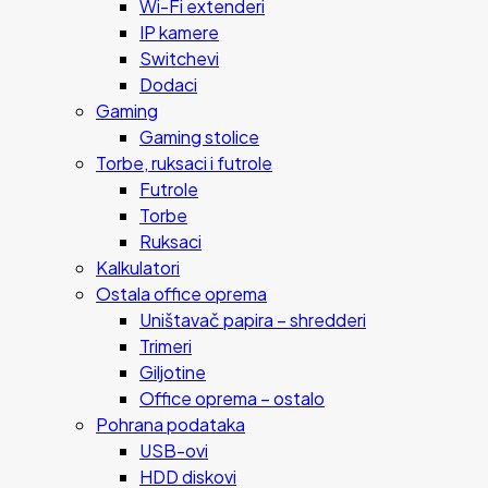
Wi-Fi extenderi
IP kamere
Switchevi
Dodaci
Gaming
Gaming stolice
Torbe, ruksaci i futrole
Futrole
Torbe
Ruksaci
Kalkulatori
Ostala office oprema
Uništavač papira – shredderi
Trimeri
Giljotine
Office oprema – ostalo
Pohrana podataka
USB-ovi
HDD diskovi