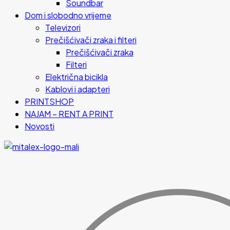
Soundbar
Dom i slobodno vrijeme
Televizori
Prečišćivači zraka i filteri
Prečišćivači zraka
Filteri
Električna bicikla
Kablovi i adapteri
PRINTSHOP
NAJAM – RENT A PRINT
Novosti