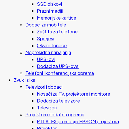
SSD diskovi
Prazni mediji
Memorijske kartice
Dodaci za mobitele
Zaštita za telefone
Sprejevi
Okviri i torbice
Neprekidna napajanja
UPS-ovi
Dodaci za UPS-ove
Telefoni i konferencijska oprema
Zvuk i slika
Televizori i dodaci
Nosači za TV, projektore i monitore
Dodaci za televizore
Televizori
Projektori i dodatna oprema
MIT ALEX promocija EPSON projektora
Projektori