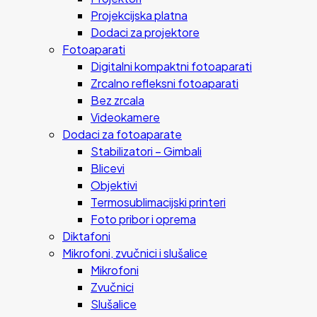
Projekcijska platna
Dodaci za projektore
Fotoaparati
Digitalni kompaktni fotoaparati
Zrcalno refleksni fotoaparati
Bez zrcala
Videokamere
Dodaci za fotoaparate
Stabilizatori – Gimbali
Blicevi
Objektivi
Termosublimacijski printeri
Foto pribor i oprema
Diktafoni
Mikrofoni, zvučnici i slušalice
Mikrofoni
Zvučnici
Slušalice