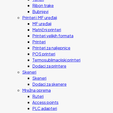
Ribon trake
Bubnjevi
Printeri i MF uređaji
MF uređaji
Matrični printeri
Printeri velikih formata
Printeri
Printeri za naljepnice
POS printeri
Termosublimacijski printeri
Dodaci za printere
Skeneri
Skeneri
Dodaci za skenere
Mrežna oprema
Ruteri
Access points
PLC adapteri