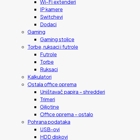
Wi-Fi extenderi
IP kamere
Switchevi
Dodaci
Gaming
Gaming stolice
Torbe, ruksaci i futrole
Futrole
Torbe
Ruksaci
Kalkulatori
Ostala office oprema
Uništavač papira – shredderi
Trimeri
Giljotine
Office oprema – ostalo
Pohrana podataka
USB-ovi
HDD diskovi