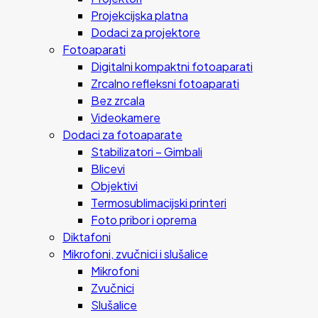
Projekcijska platna
Dodaci za projektore
Fotoaparati
Digitalni kompaktni fotoaparati
Zrcalno refleksni fotoaparati
Bez zrcala
Videokamere
Dodaci za fotoaparate
Stabilizatori – Gimbali
Blicevi
Objektivi
Termosublimacijski printeri
Foto pribor i oprema
Diktafoni
Mikrofoni, zvučnici i slušalice
Mikrofoni
Zvučnici
Slušalice