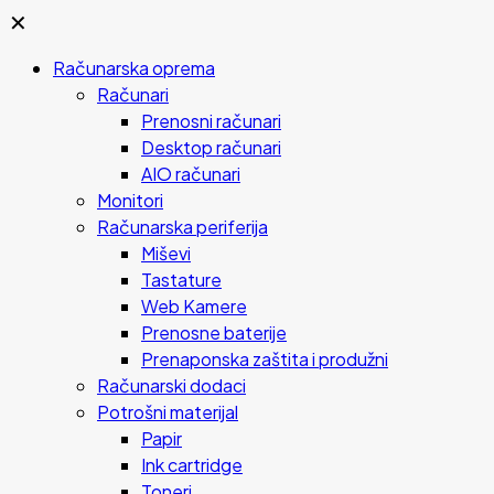
✕
Računarska oprema
Računari
Prenosni računari
Desktop računari
AIO računari
Monitori
Računarska periferija
Miševi
Tastature
Web Kamere
Prenosne baterije
Prenaponska zaštita i produžni
Računarski dodaci
Potrošni materijal
Papir
Ink cartridge
Toneri