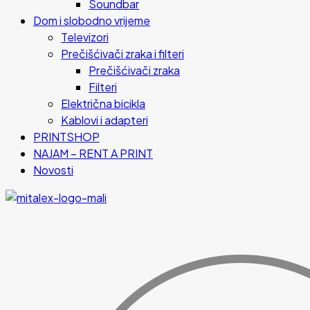
Soundbar
Dom i slobodno vrijeme
Televizori
Prečišćivači zraka i filteri
Prečišćivači zraka
Filteri
Električna bicikla
Kablovi i adapteri
PRINTSHOP
NAJAM – RENT A PRINT
Novosti