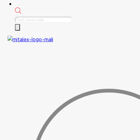
Products
search