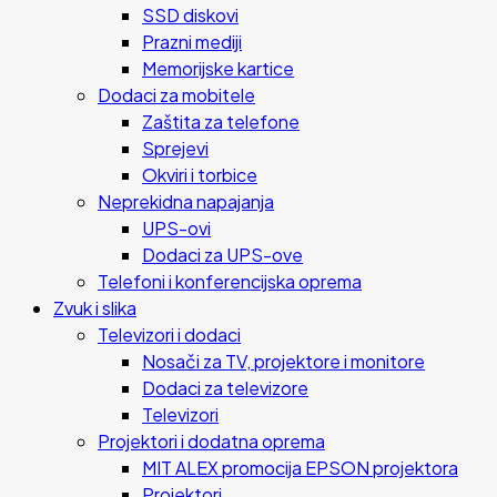
SSD diskovi
Prazni mediji
Memorijske kartice
Dodaci za mobitele
Zaštita za telefone
Sprejevi
Okviri i torbice
Neprekidna napajanja
UPS-ovi
Dodaci za UPS-ove
Telefoni i konferencijska oprema
Zvuk i slika
Televizori i dodaci
Nosači za TV, projektore i monitore
Dodaci za televizore
Televizori
Projektori i dodatna oprema
MIT ALEX promocija EPSON projektora
Projektori