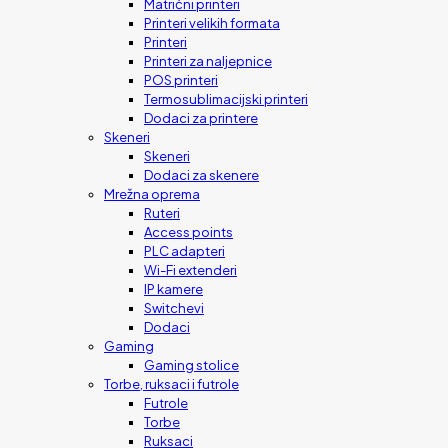
Matrični printeri
Printeri velikih formata
Printeri
Printeri za naljepnice
POS printeri
Termosublimacijski printeri
Dodaci za printere
Skeneri
Skeneri
Dodaci za skenere
Mrežna oprema
Ruteri
Access points
PLC adapteri
Wi-Fi extenderi
IP kamere
Switchevi
Dodaci
Gaming
Gaming stolice
Torbe, ruksaci i futrole
Futrole
Torbe
Ruksaci