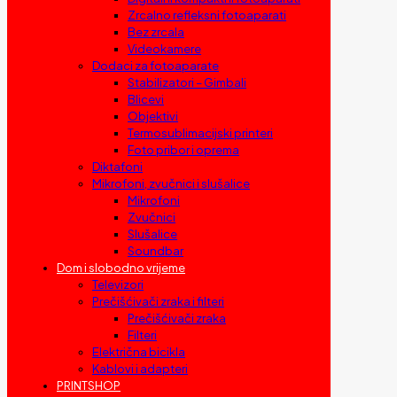
Zrcalno refleksni fotoaparati
Bez zrcala
Videokamere
Dodaci za fotoaparate
Stabilizatori – Gimbali
Blicevi
Objektivi
Termosublimacijski printeri
Foto pribor i oprema
Diktafoni
Mikrofoni, zvučnici i slušalice
Mikrofoni
Zvučnici
Slušalice
Soundbar
Dom i slobodno vrijeme
Televizori
Prečišćivači zraka i filteri
Prečišćivači zraka
Filteri
Električna bicikla
Kablovi i adapteri
PRINTSHOP