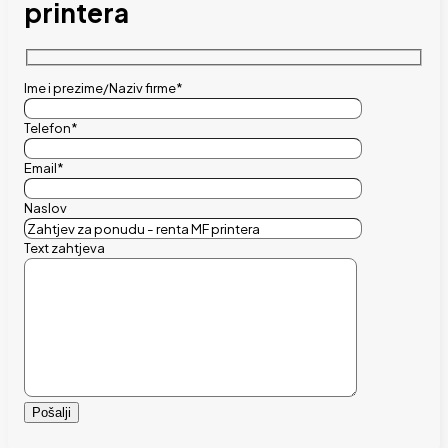
printera
Ime i prezime/Naziv firme*
Telefon*
Email*
Naslov
Text zahtjeva