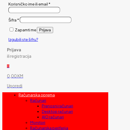
Korisničko ime ili email
*
Šifra
*
Zapamti me
Prijava
Izgubili ste šifru?
Prijava
ili registracija
0
0,00 KM
Uporedi
Računarska oprema
Računari
Prenosni računari
Desktop računari
AIO računari
Monitori
Računarska periferija