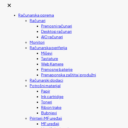
✕
Računarska oprema
Računari
Prenosni računari
Desktop računari
AIO računari
Monitori
Računarska periferija
Miševi
Tastature
Web Kamere
Prenosne baterije
Prenaponska zaštita i produžni
Računarski dodaci
Potrošni materijal
Papir
Ink cartridge
Toneri
Ribon trake
Bubnjevi
Printeri i MF uređaji
MF uređaji