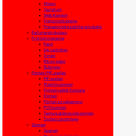
Miševi
Tastature
Web Kamere
Prenosne baterije
Prenaponska zaštita i produžni
Računarski dodaci
Potrošni materijal
Papir
Ink cartridge
Toneri
Ribon trake
Bubnjevi
Printeri i MF uređaji
MF uređaji
Matrični printeri
Printeri velikih formata
Printeri
Printeri za naljepnice
POS printeri
Termosublimacijski printeri
Dodaci za printere
Skeneri
Skeneri