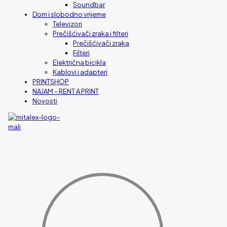
Soundbar
Dom i slobodno vrijeme
Televizori
Prečišćivači zraka i filteri
Prečišćivači zraka
Filteri
Električna bicikla
Kablovi i adapteri
PRINTSHOP
NAJAM – RENT A PRINT
Novosti