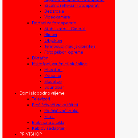
Zrcalno refleksni fotoaparati
Bez zrcala
Videokamere
Dodaci za fotoaparate
Stabilizatori – Gimbali
Blicevi
Objektivi
Termosublimacijski printeri
Foto pribor i oprema
Diktafoni
Mikrofoni, zvučnici i slušalice
Mikrofoni
Zvučnici
Slušalice
Soundbar
Dom i slobodno vrijeme
Televizori
Prečišćivači zraka i filteri
Prečišćivači zraka
Filteri
Električna bicikla
Kablovi i adapteri
PRINTSHOP