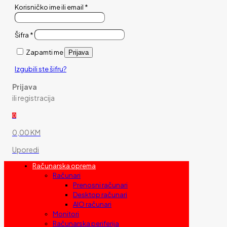
Korisničko ime ili email
*
Šifra
*
Zapamti me
Prijava
Izgubili ste šifru?
Prijava
ili registracija
0
0,00 KM
Uporedi
Računarska oprema
Računari
Prenosni računari
Desktop računari
AIO računari
Monitori
Računarska periferija