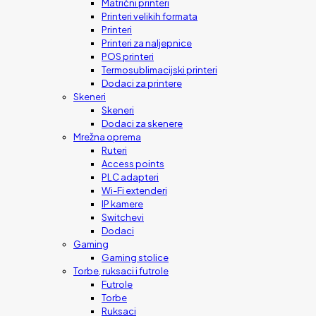
Matrični printeri
Printeri velikih formata
Printeri
Printeri za naljepnice
POS printeri
Termosublimacijski printeri
Dodaci za printere
Skeneri
Skeneri
Dodaci za skenere
Mrežna oprema
Ruteri
Access points
PLC adapteri
Wi-Fi extenderi
IP kamere
Switchevi
Dodaci
Gaming
Gaming stolice
Torbe, ruksaci i futrole
Futrole
Torbe
Ruksaci