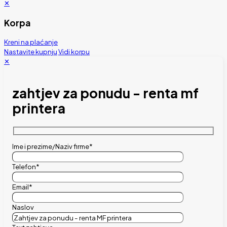
✕
Korpa
Kreni na plaćanje
Nastavite kupnju
Vidi korpu
✕
zahtjev za ponudu - renta mf
printera
Ime i prezime/Naziv firme*
Telefon*
Email*
Naslov