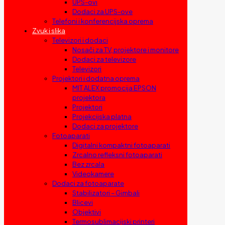
UPS-ovi
Dodaci za UPS-ove
Telefoni i konferencijska oprema
Zvuk i slika
Televizori i dodaci
Nosači za TV, projektore i monitore
Dodaci za televizore
Televizori
Projektori i dodatna oprema
MIT ALEX promocija EPSON
projektora
Projektori
Projekcijska platna
Dodaci za projektore
Fotoaparati
Digitalni kompaktni fotoaparati
Zrcalno refleksni fotoaparati
Bez zrcala
Videokamere
Dodaci za fotoaparate
Stabilizatori – Gimbali
Blicevi
Objektivi
Termosublimacijski printeri