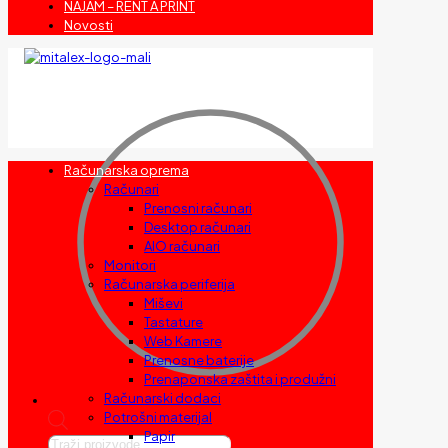
NAJAM – RENT A PRINT
Novosti
Računarska oprema
Računari
Prenosni računari
Desktop računari
AIO računari
Monitori
Računarska periferija
Miševi
Tastature
Web Kamere
Prenosne baterije
Prenaponska zaštita i produžni
Računarski dodaci
Potrošni materijal
Papir
Products