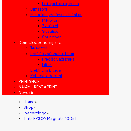
Foto pribor i oprema
Diktafoni
Mikrofoni, zvučnici i slušalice
Mikrofoni
Zvučnici
Slušalice
Soundbar
Dom i slobodno vrijeme
Televizori
Prečišćivači zraka i filteri
Prečišćivači zraka
Filteri
Električna bicikla
Kablovi i adapteri
PRINTSHOP
NAJAM – RENT A PRINT
Novosti
Home
>
Shop
>
Ink cartridge
>
Tinta EPSON Magneta 700ml