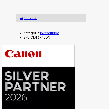
Uporedi
Kategorija:
Ink cartridge
SKU:
C13T69430N