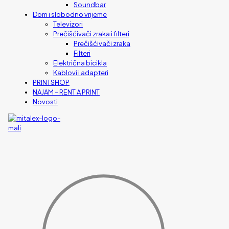
Soundbar
Dom i slobodno vrijeme
Televizori
Prečišćivači zraka i filteri
Prečišćivači zraka
Filteri
Električna bicikla
Kablovi i adapteri
PRINTSHOP
NAJAM – RENT A PRINT
Novosti