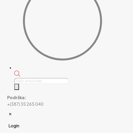
Products
search
Podrška:
+(387) 35 265 040
✕
Login