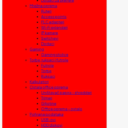
Dodaci za skenere
Mrežna oprema
Ruteri
Access points
PLC adapteri
Wi-Fi extenderi
IP kamere
Switchevi
Dodaci
Gaming
Gaming stolice
Torbe, ruksaci i futrole
Futrole
Torbe
Ruksaci
Kalkulatori
Ostala office oprema
Uništavač papira – shredderi
Trimeri
Giljotine
Office oprema – ostalo
Pohrana podataka
USB-ovi
HDD diskovi