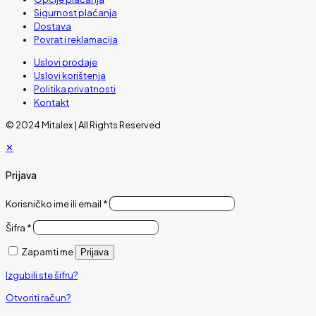
Sigurnost plaćanja
Dostava
Povrat i reklamacija
Uslovi prodaje
Uslovi korištenja
Politika privatnosti
Kontakt
© 2024 Mitalex | All Rights Reserved
✕
Prijava
Korisničko ime ili email
*
Šifra
*
Zapamti me
Prijava
Izgubili ste šifru?
Otvoriti račun?