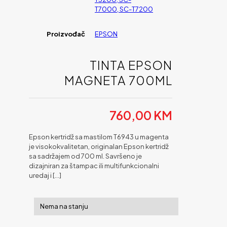
T7000, SC-T7200
Proizvođač
EPSON
TINTA EPSON
MAGNETA 700ML
760,00
KM
Epson kertridž sa mastilom T6943 u magenta
je visokokvalitetan, originalan Epson kertridž
sa sadržajem od 700 ml. Savršeno je
dizajniran za štampac ili multifunkcionalni
uredaj i
[…]
Nema na stanju