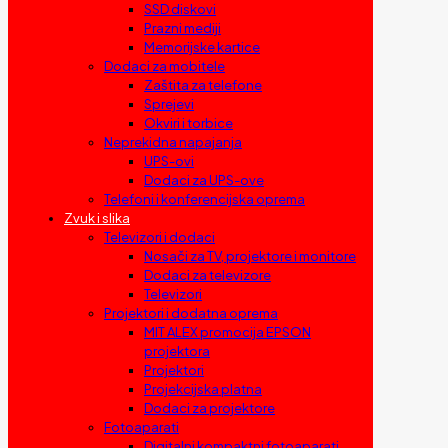
SSD diskovi
Prazni mediji
Memorijske kartice
Dodaci za mobitele
Zaštita za telefone
Sprejevi
Okviri i torbice
Neprekidna napajanja
UPS-ovi
Dodaci za UPS-ove
Telefoni i konferencijska oprema
Zvuk i slika
Televizori i dodaci
Nosači za TV, projektore i monitore
Dodaci za televizore
Televizori
Projektori i dodatna oprema
MIT ALEX promocija EPSON
projektora
Projektori
Projekcijska platna
Dodaci za projektore
Fotoaparati
Digitalni kompaktni fotoaparati