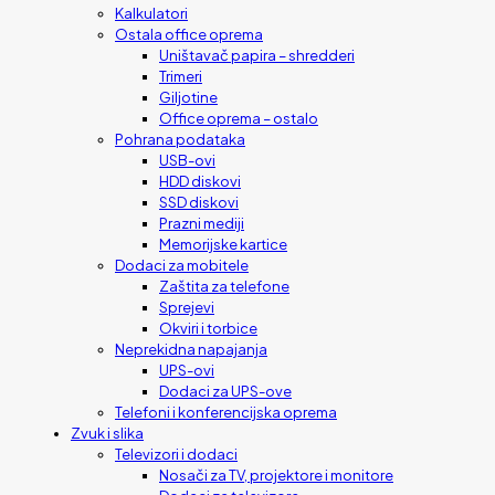
Kalkulatori
Ostala office oprema
Uništavač papira – shredderi
Trimeri
Giljotine
Office oprema – ostalo
Pohrana podataka
USB-ovi
HDD diskovi
SSD diskovi
Prazni mediji
Memorijske kartice
Dodaci za mobitele
Zaštita za telefone
Sprejevi
Okviri i torbice
Neprekidna napajanja
UPS-ovi
Dodaci za UPS-ove
Telefoni i konferencijska oprema
Zvuk i slika
Televizori i dodaci
Nosači za TV, projektore i monitore