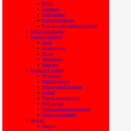
Miševi
Tastature
Web Kamere
Prenosne baterije
Prenaponska zaštita i produžni
Računarski dodaci
Potrošni materijal
Papir
Ink cartridge
Toneri
Ribon trake
Bubnjevi
Printeri i MF uređaji
MF uređaji
Matrični printeri
Printeri velikih formata
Printeri
Printeri za naljepnice
POS printeri
Termosublimacijski printeri
Dodaci za printere
Skeneri
Skeneri