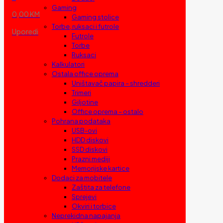
Gaming
0,00 KM
Gaming stolice
Torbe, ruksaci i futrole
Uporedi
Futrole
Torbe
Ruksaci
Kalkulatori
Ostala office oprema
Uništavač papira – shredderi
Trimeri
Giljotine
Office oprema – ostalo
Pohrana podataka
USB-ovi
HDD diskovi
SSD diskovi
Prazni mediji
Memorijske kartice
Dodaci za mobitele
Zaštita za telefone
Sprejevi
Okviri i torbice
Neprekidna napajanja