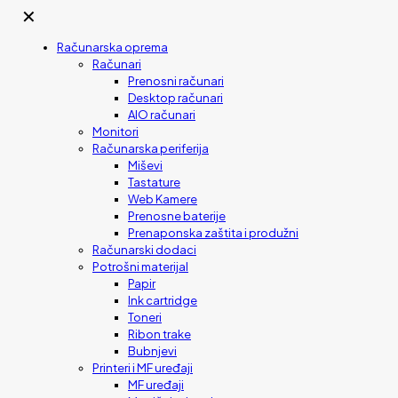
✕
Računarska oprema
Računari
Prenosni računari
Desktop računari
AIO računari
Monitori
Računarska periferija
Miševi
Tastature
Web Kamere
Prenosne baterije
Prenaponska zaštita i produžni
Računarski dodaci
Potrošni materijal
Papir
Ink cartridge
Toneri
Ribon trake
Bubnjevi
Printeri i MF uređaji
MF uređaji