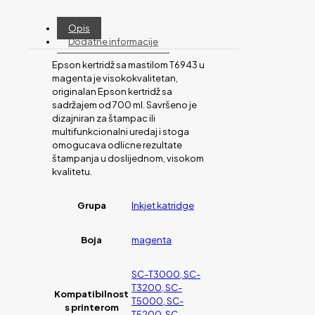
Opis
Dodatne informacije
Epson kertridž sa mastilom T6943 u
magenta je visokokvalitetan,
originalan Epson kertridž sa
sadržajem od 700 ml. Savršeno je
dizajniran za štampac ili
multifunkcionalni uredaj i stoga
omogucava odlicne rezultate
štampanja u doslijednom, visokom
kvalitetu.
Grupa
Inkjet katridge
Boja
magenta
SC-T3000, SC-
T3200, SC-
Kompatibilnost
T5000, SC-
s printerom
T5200, SC-