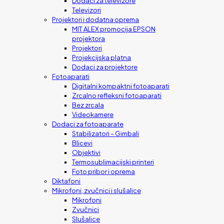
Dodaci za televizore
Televizori
Projektori i dodatna oprema
MIT ALEX promocija EPSON
projektora
Projektori
Projekcijska platna
Dodaci za projektore
Fotoaparati
Digitalni kompaktni fotoaparati
Zrcalno refleksni fotoaparati
Bez zrcala
Videokamere
Dodaci za fotoaparate
Stabilizatori – Gimbali
Blicevi
Objektivi
Termosublimacijski printeri
Foto pribor i oprema
Diktafoni
Mikrofoni, zvučnici i slušalice
Mikrofoni
Zvučnici
Slušalice