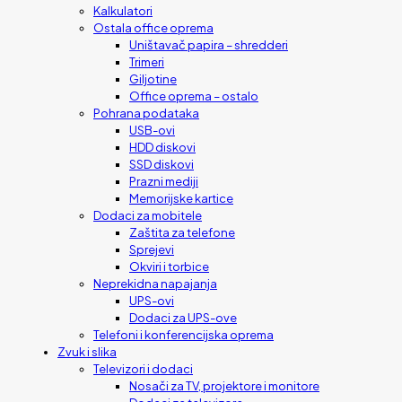
Kalkulatori
Ostala office oprema
Uništavač papira – shredderi
Trimeri
Giljotine
Office oprema – ostalo
Pohrana podataka
USB-ovi
HDD diskovi
SSD diskovi
Prazni mediji
Memorijske kartice
Dodaci za mobitele
Zaštita za telefone
Sprejevi
Okviri i torbice
Neprekidna napajanja
UPS-ovi
Dodaci za UPS-ove
Telefoni i konferencijska oprema
Zvuk i slika
Televizori i dodaci
Nosači za TV, projektore i monitore