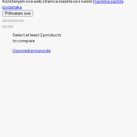
Korištenjem ove web stranice slažete se s našim
Pravilima zaštite
podataka
.
Prihvatam sve
Select at least 2 products
to compare
Usporedi proizvode