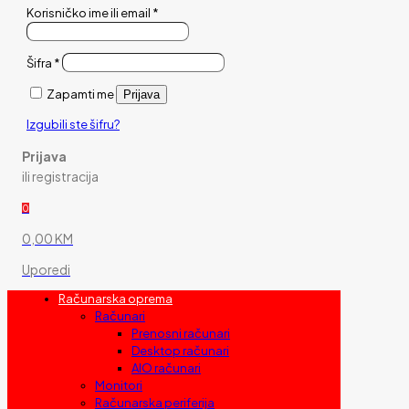
Korisničko ime ili email
*
Šifra
*
Zapamti me
Prijava
Izgubili ste šifru?
Prijava
ili registracija
0
0,00 KM
Uporedi
Računarska oprema
Računari
Prenosni računari
Desktop računari
AIO računari
Monitori
Računarska periferija