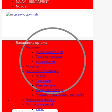
NAJAM – RENT A PRINT
Novosti
Računarska oprema
Računari
Prenosni računari
Desktop računari
AIO računari
Monitori
Računarska periferija
Miševi
Tastature
Web Kamere
Prenosne baterije
Prenaponska zaštita i produžni
Računarski dodaci
Potrošni materijal
Papir
Products