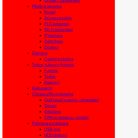
Dodaci za skenere
Mrežna oprema
Ruteri
Access points
PLC adapteri
Wi-Fi extenderi
IP kamere
Switchevi
Dodaci
Gaming
Gaming stolice
Torbe, ruksaci i futrole
Futrole
Torbe
Ruksaci
Kalkulatori
Ostala office oprema
Uništavač papira – shredderi
Trimeri
Giljotine
Office oprema – ostalo
Pohrana podataka
USB-ovi
HDD diskovi