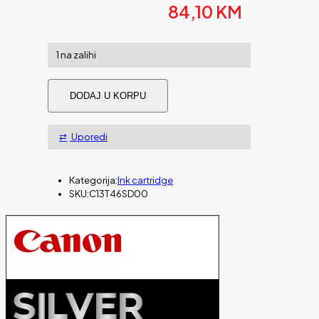
84,10
KM
1 na zalihi
Tinta
DODAJ U KORPU
EPSON
T46SD
UltraChrome
Uporedi
Pro
Violet
25ml
količina
Kategorija:
Ink cartridge
SKU:
C13T46SD00