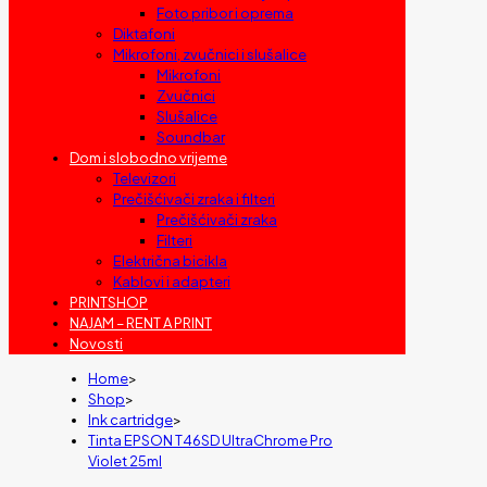
Foto pribor i oprema
Diktafoni
Mikrofoni, zvučnici i slušalice
Mikrofoni
Zvučnici
Slušalice
Soundbar
Dom i slobodno vrijeme
Televizori
Prečišćivači zraka i filteri
Prečišćivači zraka
Filteri
Električna bicikla
Kablovi i adapteri
PRINTSHOP
NAJAM – RENT A PRINT
Novosti
Home
>
Shop
>
Ink cartridge
>
Tinta EPSON T46SD UltraChrome Pro
Violet 25ml