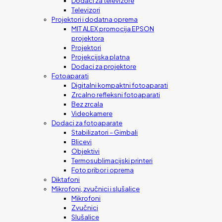
Dodaci za televizore
Televizori
Projektori i dodatna oprema
MIT ALEX promocija EPSON
projektora
Projektori
Projekcijska platna
Dodaci za projektore
Fotoaparati
Digitalni kompaktni fotoaparati
Zrcalno refleksni fotoaparati
Bez zrcala
Videokamere
Dodaci za fotoaparate
Stabilizatori – Gimbali
Blicevi
Objektivi
Termosublimacijski printeri
Foto pribor i oprema
Diktafoni
Mikrofoni, zvučnici i slušalice
Mikrofoni
Zvučnici
Slušalice