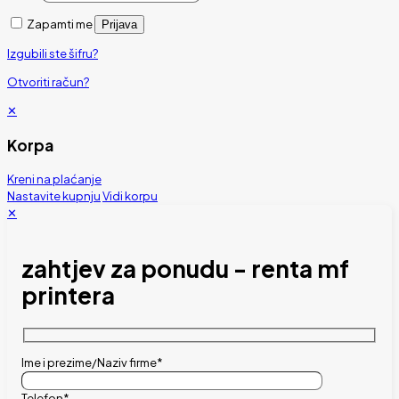
Zapamti me
Prijava
Izgubili ste šifru?
Otvoriti račun?
✕
Korpa
Kreni na plaćanje
Nastavite kupnju
Vidi korpu
✕
zahtjev za ponudu - renta mf
printera
Ime i prezime/Naziv firme*
Telefon*