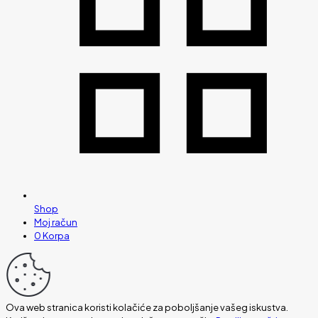
Shop
Moj račun
0
Korpa
Ova web stranica koristi kolačiće za poboljšanje vašeg iskustva.