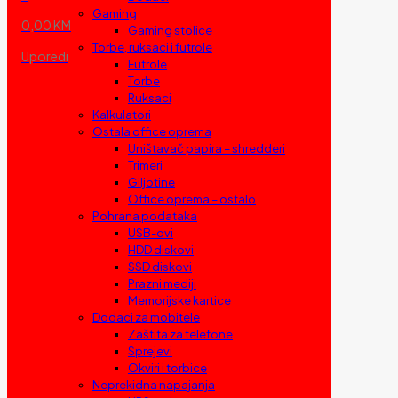
Gaming
0,00 KM
Gaming stolice
Torbe, ruksaci i futrole
Uporedi
Futrole
Torbe
Ruksaci
Kalkulatori
Ostala office oprema
Uništavač papira – shredderi
Trimeri
Giljotine
Office oprema – ostalo
Pohrana podataka
USB-ovi
HDD diskovi
SSD diskovi
Prazni mediji
Memorijske kartice
Dodaci za mobitele
Zaštita za telefone
Sprejevi
Okviri i torbice
Neprekidna napajanja