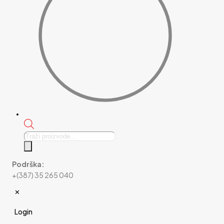
Products
search
Podrška:
+(387) 35 265 040
✕
Login