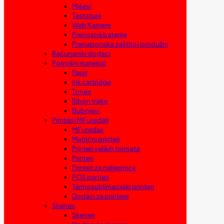
Miševi
Tastature
Web Kamere
Prenosne baterije
Prenaponska zaštita i produžni
Računarski dodaci
Potrošni materijal
Papir
Ink cartridge
Toneri
Ribon trake
Bubnjevi
Printeri i MF uređaji
MF uređaji
Matrični printeri
Printeri velikih formata
Printeri
Printeri za naljepnice
POS printeri
Termosublimacijski printeri
Dodaci za printere
Skeneri
Skeneri