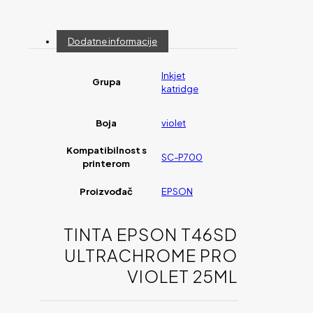
Dodatne informacije
Inkjet
Grupa
katridge
Boja
violet
Kompatibilnost s
SC-P700
printerom
Proizvođač
EPSON
TINTA EPSON T46SD
ULTRACHROME PRO
VIOLET 25ML