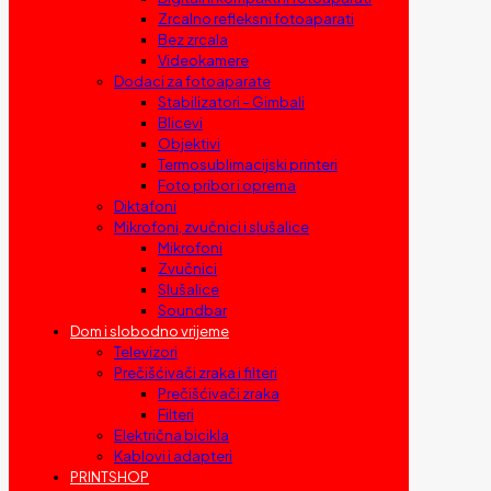
Zrcalno refleksni fotoaparati
Bez zrcala
Videokamere
Dodaci za fotoaparate
Stabilizatori – Gimbali
Blicevi
Objektivi
Termosublimacijski printeri
Foto pribor i oprema
Diktafoni
Mikrofoni, zvučnici i slušalice
Mikrofoni
Zvučnici
Slušalice
Soundbar
Dom i slobodno vrijeme
Televizori
Prečišćivači zraka i filteri
Prečišćivači zraka
Filteri
Električna bicikla
Kablovi i adapteri
PRINTSHOP