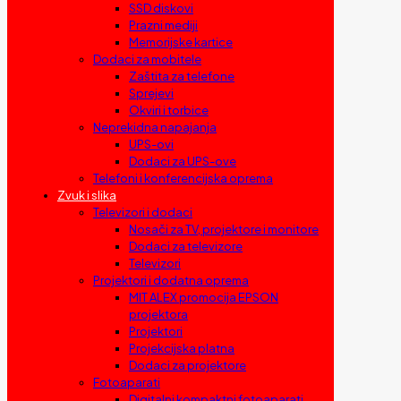
SSD diskovi
Prazni mediji
Memorijske kartice
Dodaci za mobitele
Zaštita za telefone
Sprejevi
Okviri i torbice
Neprekidna napajanja
UPS-ovi
Dodaci za UPS-ove
Telefoni i konferencijska oprema
Zvuk i slika
Televizori i dodaci
Nosači za TV, projektore i monitore
Dodaci za televizore
Televizori
Projektori i dodatna oprema
MIT ALEX promocija EPSON
projektora
Projektori
Projekcijska platna
Dodaci za projektore
Fotoaparati
Digitalni kompaktni fotoaparati