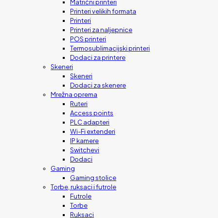
Matrični printeri
Printeri velikih formata
Printeri
Printeri za naljepnice
POS printeri
Termosublimacijski printeri
Dodaci za printere
Skeneri
Skeneri
Dodaci za skenere
Mrežna oprema
Ruteri
Access points
PLC adapteri
Wi-Fi extenderi
IP kamere
Switchevi
Dodaci
Gaming
Gaming stolice
Torbe, ruksaci i futrole
Futrole
Torbe
Ruksaci