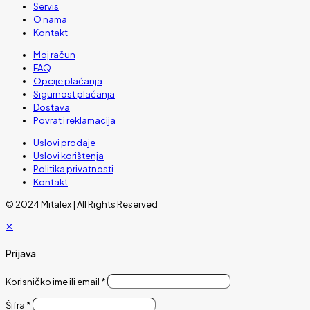
Servis
O nama
Kontakt
Moj račun
FAQ
Opcije plaćanja
Sigurnost plaćanja
Dostava
Povrat i reklamacija
Uslovi prodaje
Uslovi korištenja
Politika privatnosti
Kontakt
© 2024 Mitalex | All Rights Reserved
✕
Prijava
Korisničko ime ili email
*
Šifra
*