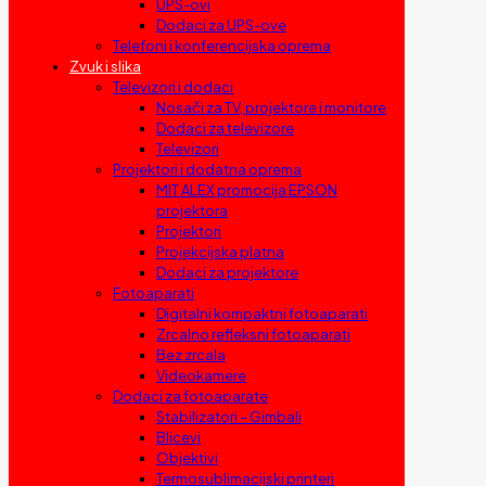
UPS-ovi
Dodaci za UPS-ove
Telefoni i konferencijska oprema
Zvuk i slika
Televizori i dodaci
Nosači za TV, projektore i monitore
Dodaci za televizore
Televizori
Projektori i dodatna oprema
MIT ALEX promocija EPSON
projektora
Projektori
Projekcijska platna
Dodaci za projektore
Fotoaparati
Digitalni kompaktni fotoaparati
Zrcalno refleksni fotoaparati
Bez zrcala
Videokamere
Dodaci za fotoaparate
Stabilizatori – Gimbali
Blicevi
Objektivi
Termosublimacijski printeri