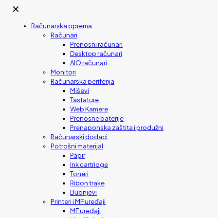
✕
Računarska oprema
Računari
Prenosni računari
Desktop računari
AIO računari
Monitori
Računarska periferija
Miševi
Tastature
Web Kamere
Prenosne baterije
Prenaponska zaštita i produžni
Računarski dodaci
Potrošni materijal
Papir
Ink cartridge
Toneri
Ribon trake
Bubnjevi
Printeri i MF uređaji
MF uređaji