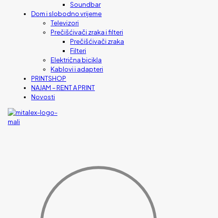
Soundbar
Dom i slobodno vrijeme
Televizori
Prečišćivači zraka i filteri
Prečišćivači zraka
Filteri
Električna bicikla
Kablovi i adapteri
PRINTSHOP
NAJAM – RENT A PRINT
Novosti