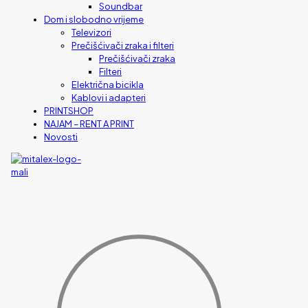
Soundbar
Dom i slobodno vrijeme
Televizori
Prečišćivači zraka i filteri
Prečišćivači zraka
Filteri
Električna bicikla
Kablovi i adapteri
PRINTSHOP
NAJAM – RENT A PRINT
Novosti