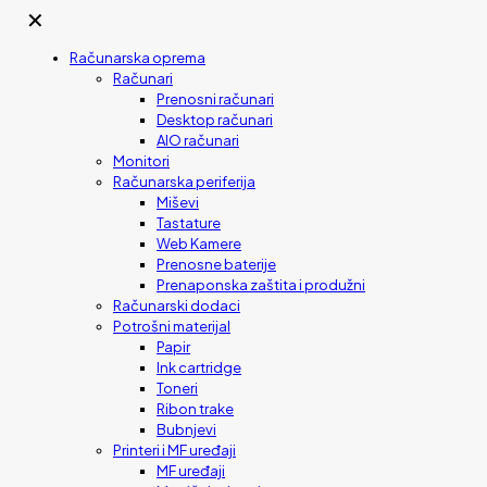
✕
Računarska oprema
Računari
Prenosni računari
Desktop računari
AIO računari
Monitori
Računarska periferija
Miševi
Tastature
Web Kamere
Prenosne baterije
Prenaponska zaštita i produžni
Računarski dodaci
Potrošni materijal
Papir
Ink cartridge
Toneri
Ribon trake
Bubnjevi
Printeri i MF uređaji
MF uređaji