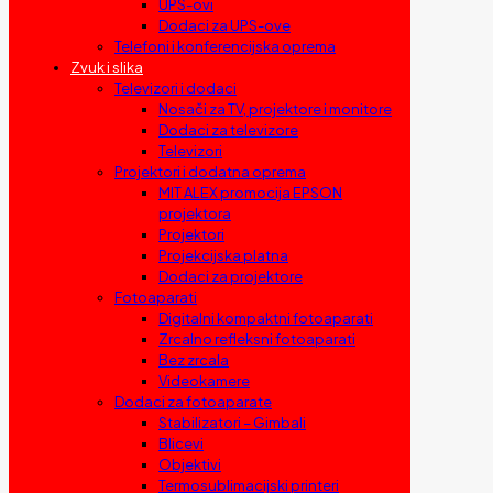
UPS-ovi
Dodaci za UPS-ove
Telefoni i konferencijska oprema
Zvuk i slika
Televizori i dodaci
Nosači za TV, projektore i monitore
Dodaci za televizore
Televizori
Projektori i dodatna oprema
MIT ALEX promocija EPSON
projektora
Projektori
Projekcijska platna
Dodaci za projektore
Fotoaparati
Digitalni kompaktni fotoaparati
Zrcalno refleksni fotoaparati
Bez zrcala
Videokamere
Dodaci za fotoaparate
Stabilizatori – Gimbali
Blicevi
Objektivi
Termosublimacijski printeri