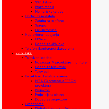
SSD diskovi
Prazni mediji
Memorijske kartice
Dodaci za mobitele
Zaštita za telefone
Sprejevi
Okviri i torbice
Neprekidna napajanja
UPS-ovi
Dodaci za UPS-ove
Telefoni i konferencijska oprema
Zvuk i slika
Televizori i dodaci
Nosači za TV, projektore i monitore
Dodaci za televizore
Televizori
Projektori i dodatna oprema
MIT ALEX promocija EPSON
projektora
Projektori
Projekcijska platna
Dodaci za projektore
Fotoaparati
Digitalni kompaktni fotoaparati