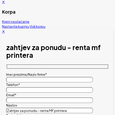
✕
Korpa
Kreni na plaćanje
Nastavite kupnju
Vidi korpu
✕
zahtjev za ponudu - renta mf
printera
Ime i prezime/Naziv firme*
Telefon*
Email*
Naslov