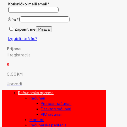
Korisničko ime ili email
*
Šifra
*
Zapamti me
Prijava
Izgubili ste šifru?
Prijava
ili registracija
0
0,00 KM
Uporedi
Računarska oprema
Računari
Prenosni računari
Desktop računari
AIO računari
Monitori
Računarska periferija