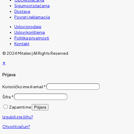
Sigurnost plaćanja
Dostava
Povrat i reklamacija
Uslovi prodaje
Uslovi korištenja
Politika privatnosti
Kontakt
© 2024 Mitalex | All Rights Reserved
✕
Prijava
Korisničko ime ili email
*
Šifra
*
Zapamti me
Prijava
Izgubili ste šifru?
Otvoriti račun?