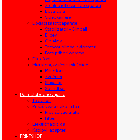
Zrcalno refleksni fotoaparati
Bez zrcala
Videokamere
Dodaci za fotoaparate
Stabilizatori – Gimbali
Blicevi
Objektivi
Termosublimacijski printeri
Foto pribor i oprema
Diktafoni
Mikrofoni, zvučnici i slušalice
Mikrofoni
Zvučnici
Slušalice
Soundbar
Dom i slobodno vrijeme
Televizori
Prečišćivači zraka i filteri
Prečišćivači zraka
Filteri
Električna bicikla
Kablovi i adapteri
PRINTSHOP