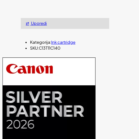
Uporedi
Kategorija:
Ink cartridge
SKU:
C13T11C140