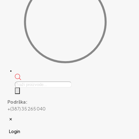
Products
search
Podrška:
+(387) 35 265 040
✕
Login