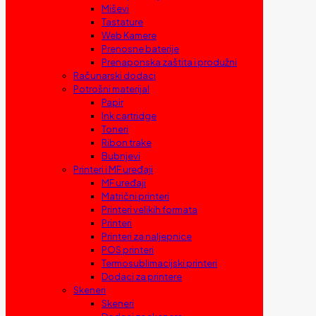
Miševi
Tastature
Web Kamere
Prenosne baterije
Prenaponska zaštita i produžni
Računarski dodaci
Potrošni materijal
Papir
Ink cartridge
Toneri
Ribon trake
Bubnjevi
Printeri i MF uređaji
MF uređaji
Matrični printeri
Printeri velikih formata
Printeri
Printeri za naljepnice
POS printeri
Termosublimacijski printeri
Dodaci za printere
Skeneri
Skeneri