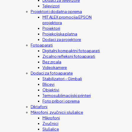
Dodaci za televizore
Televizori
Projektori i dodatna oprema
MIT ALEX promocija EPSON
projektora
Projektori
Projekcijska platna
Dodaci za projektore
Fotoaparati
Digitalni kompaktni fotoaparati
Zrcalno refleksni fotoaparati
Bez zrcala
Videokamere
Dodaci za fotoaparate
Stabilizatori – Gimbali
Blicevi
Objektivi
Termosublimacijski printeri
Foto pribor i oprema
Diktafoni
Mikrofoni, zvučnici i slušalice
Mikrofoni
Zvučnici
Slušalice