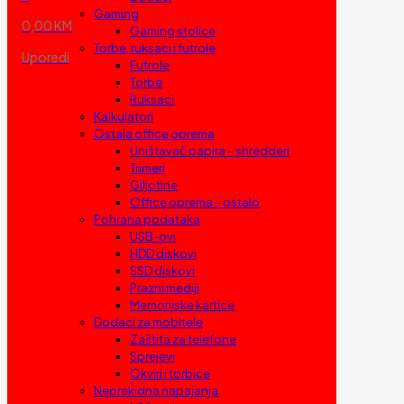
Gaming
0,00 KM
Gaming stolice
Torbe, ruksaci i futrole
Uporedi
Futrole
Torbe
Ruksaci
Kalkulatori
Ostala office oprema
Uništavač papira – shredderi
Trimeri
Giljotine
Office oprema – ostalo
Pohrana podataka
USB-ovi
HDD diskovi
SSD diskovi
Prazni mediji
Memorijske kartice
Dodaci za mobitele
Zaštita za telefone
Sprejevi
Okviri i torbice
Neprekidna napajanja