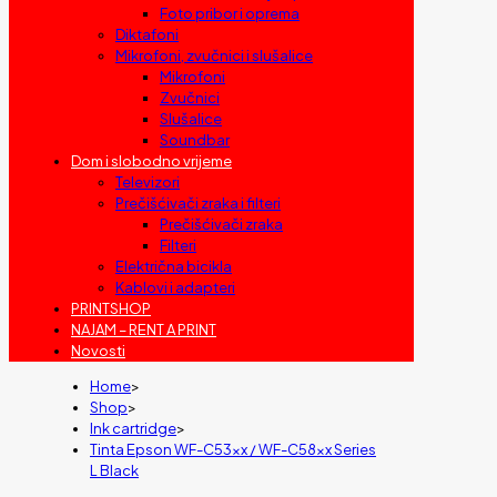
Foto pribor i oprema
Diktafoni
Mikrofoni, zvučnici i slušalice
Mikrofoni
Zvučnici
Slušalice
Soundbar
Dom i slobodno vrijeme
Televizori
Prečišćivači zraka i filteri
Prečišćivači zraka
Filteri
Električna bicikla
Kablovi i adapteri
PRINTSHOP
NAJAM – RENT A PRINT
Novosti
Home
>
Shop
>
Ink cartridge
>
Tinta Epson WF-C53xx / WF-C58xx Series
L Black