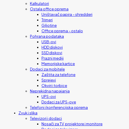
Kalkulatori
Ostala office oprema
Uništavač papira – shredderi
Trimeri
Giljotine
Office oprema – ostalo
Pohrana podataka
USB-ovi
HDD diskovi
SSD diskovi
Prazni mediji
Memorijske kartice
Dodaci za mobitele
Zaštita za telefone
Sprejevi
Okviri i torbice
Neprekidna napajanja
UPS-ovi
Dodaci za UPS-ove
Telefoni i konferencijska oprema
Zvuk i slika
Televizori i dodaci
Nosači za TV, projektore i monitore