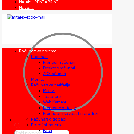
NAJAM – RENT A PRINT
Novosti
Računarska oprema
Računari
Prenosni računari
Desktop računari
AIO računari
Monitori
Računarska periferija
Miševi
Tastature
Web Kamere
Prenosne baterije
Prenaponska zaštita i produžni
Računarski dodaci
Potrošni materijal
Papir
Products