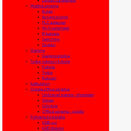
Dodaci za skenere
Mrežna oprema
Ruteri
Access points
PLC adapteri
Wi-Fi extenderi
IP kamere
Switchevi
Dodaci
Gaming
Gaming stolice
Torbe, ruksaci i futrole
Futrole
Torbe
Ruksaci
Kalkulatori
Ostala office oprema
Uništavač papira – shredderi
Trimeri
Giljotine
Office oprema – ostalo
Pohrana podataka
USB-ovi
HDD diskovi