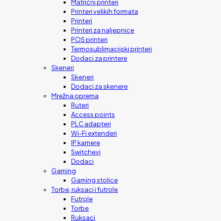
Matrični printeri
Printeri velikih formata
Printeri
Printeri za naljepnice
POS printeri
Termosublimacijski printeri
Dodaci za printere
Skeneri
Skeneri
Dodaci za skenere
Mrežna oprema
Ruteri
Access points
PLC adapteri
Wi-Fi extenderi
IP kamere
Switchevi
Dodaci
Gaming
Gaming stolice
Torbe, ruksaci i futrole
Futrole
Torbe
Ruksaci