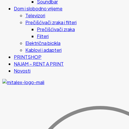
Soundbar
Dom i slobodno vrijeme
Televizori
Prečišćivači zraka i filteri
Prečišćivači zraka
Filteri
Električna bicikla
Kablovi i adapteri
PRINTSHOP
NAJAM – RENT A PRINT
Novosti