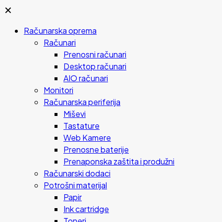
✕
Računarska oprema
Računari
Prenosni računari
Desktop računari
AIO računari
Monitori
Računarska periferija
Miševi
Tastature
Web Kamere
Prenosne baterije
Prenaponska zaštita i produžni
Računarski dodaci
Potrošni materijal
Papir
Ink cartridge
Toneri