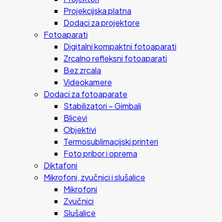
Projekcijska platna
Dodaci za projektore
Fotoaparati
Digitalni kompaktni fotoaparati
Zrcalno refleksni fotoaparati
Bez zrcala
Videokamere
Dodaci za fotoaparate
Stabilizatori – Gimbali
Blicevi
Objektivi
Termosublimacijski printeri
Foto pribor i oprema
Diktafoni
Mikrofoni, zvučnici i slušalice
Mikrofoni
Zvučnici
Slušalice