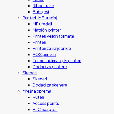
Ribon trake
Bubnjevi
Printeri i MF uređaji
MF uređaji
Matrični printeri
Printeri velikih formata
Printeri
Printeri za naljepnice
POS printeri
Termosublimacijski printeri
Dodaci za printere
Skeneri
Skeneri
Dodaci za skenere
Mrežna oprema
Ruteri
Access points
PLC adapteri