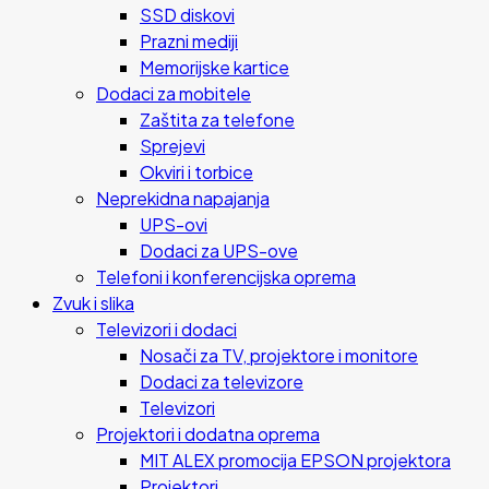
SSD diskovi
Prazni mediji
Memorijske kartice
Dodaci za mobitele
Zaštita za telefone
Sprejevi
Okviri i torbice
Neprekidna napajanja
UPS-ovi
Dodaci za UPS-ove
Telefoni i konferencijska oprema
Zvuk i slika
Televizori i dodaci
Nosači za TV, projektore i monitore
Dodaci za televizore
Televizori
Projektori i dodatna oprema
MIT ALEX promocija EPSON projektora
Projektori