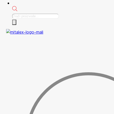
Products
search