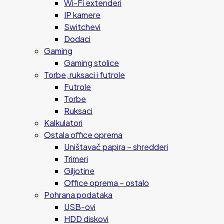
Wi-Fi extenderi
IP kamere
Switchevi
Dodaci
Gaming
Gaming stolice
Torbe, ruksaci i futrole
Futrole
Torbe
Ruksaci
Kalkulatori
Ostala office oprema
Uništavač papira – shredderi
Trimeri
Giljotine
Office oprema – ostalo
Pohrana podataka
USB-ovi
HDD diskovi