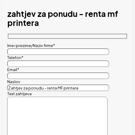
zahtjev za ponudu - renta mf
printera
Ime i prezime/Naziv firme*
Telefon*
Email*
Naslov
Text zahtjeva