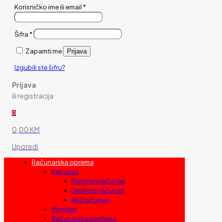
Korisničko ime ili email
*
Šifra
*
Zapamti me
Prijava
Izgubili ste šifru?
Prijava
ili registracija
0
0,00 KM
Uporedi
Računarska oprema
Računari
Prenosni računari
Desktop računari
AIO računari
Monitori
Računarska periferija