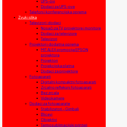
UPS-ovi
Dodaci za UPS-ove
Telefoni i konferencijska oprema
Zvuk i slika
Televizori i dodaci
Nosači za TV, projektore i monitore
Dodaci za televizore
Televizori
Projektori i dodatna oprema
MIT ALEX promocija EPSON
projektora
Projektori
Projekcijska platna
Dodaci za projektore
Fotoaparati
Digitalni kompaktni fotoaparati
Zrcalno refleksni fotoaparati
Bez zrcala
Videokamere
Dodaci za fotoaparate
Stabilizatori – Gimbali
Blicevi
Objektivi
Termosublimacijski printeri