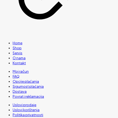
Home
Shop
Servis
O nama
Kontakt
Moj račun
FAQ
Opcije plaćanja
Sigurnost plaćanja
Dostava
Povrat i reklamacija
Uslovi prodaje
Uslovi korištenja
Politika privatnosti