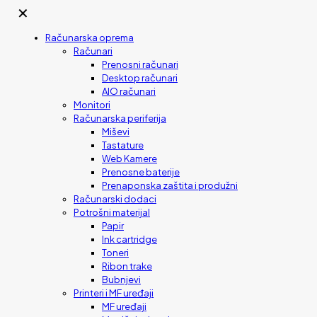
✕
Računarska oprema
Računari
Prenosni računari
Desktop računari
AIO računari
Monitori
Računarska periferija
Miševi
Tastature
Web Kamere
Prenosne baterije
Prenaponska zaštita i produžni
Računarski dodaci
Potrošni materijal
Papir
Ink cartridge
Toneri
Ribon trake
Bubnjevi
Printeri i MF uređaji
MF uređaji