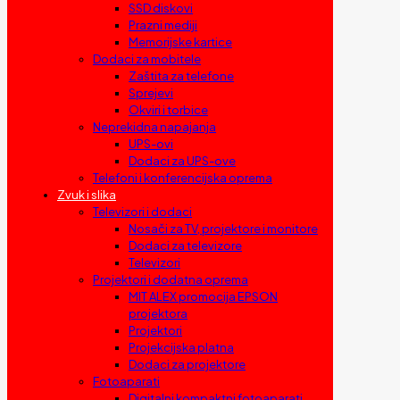
SSD diskovi
Prazni mediji
Memorijske kartice
Dodaci za mobitele
Zaštita za telefone
Sprejevi
Okviri i torbice
Neprekidna napajanja
UPS-ovi
Dodaci za UPS-ove
Telefoni i konferencijska oprema
Zvuk i slika
Televizori i dodaci
Nosači za TV, projektore i monitore
Dodaci za televizore
Televizori
Projektori i dodatna oprema
MIT ALEX promocija EPSON
projektora
Projektori
Projekcijska platna
Dodaci za projektore
Fotoaparati
Digitalni kompaktni fotoaparati