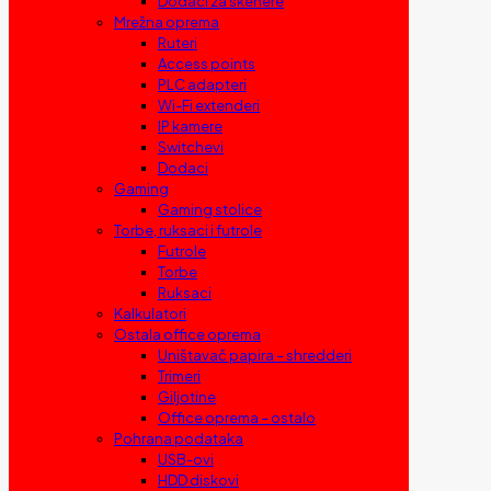
Dodaci za skenere
Mrežna oprema
Ruteri
Access points
PLC adapteri
Wi-Fi extenderi
IP kamere
Switchevi
Dodaci
Gaming
Gaming stolice
Torbe, ruksaci i futrole
Futrole
Torbe
Ruksaci
Kalkulatori
Ostala office oprema
Uništavač papira – shredderi
Trimeri
Giljotine
Office oprema – ostalo
Pohrana podataka
USB-ovi
HDD diskovi