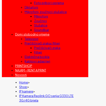
Foto pribor i oprema
Diktafoni
Mikrofoni, zvučnici i slušalice
Mikrofoni
Zvučnici
Slušalice
Soundbar
Dom i slobodno vrijeme
Televizori
Prečišćivači zraka i filteri
Prečišćivači zraka
Filteri
Električna bicikla
Kablovi i adapteri
PRINTSHOP
NAJAM – RENT A PRINT
Novosti
Home
>
Shop
>
IP kamere
>
IP Kamera Reolink GO serija G330 LTE
3G/4G bijela