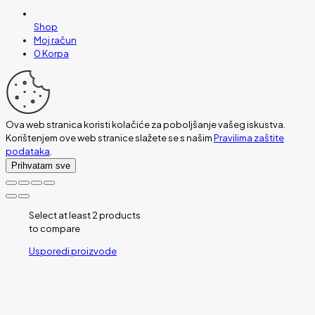
Shop
Moj račun
0
Korpa
Ova web stranica koristi kolačiće za poboljšanje vašeg iskustva.
Korištenjem ove web stranice slažete se s našim
Pravilima zaštite
podataka
.
Prihvatam sve
Select at least 2 products
to compare
Usporedi proizvode