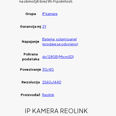
na območjih brez Wi-Fi pokritosti.
Grupa
IP kamere
Garancija mj
2Y
Baterija, solarni panel
Napajanje
(prodaje se odvojeno)
Pohrana
do 128GB (MicroSD)
podataka
Povezivanje
3G/4G
Rezolucija
2560×1440
Proizvođač
Reolink
IP KAMERA REOLINK