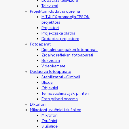
Dodaci za televizore
Televizori
Projektori i dodatna oprema
MIT ALEX promocija EPSON
projektora
Projektori
Projekcijska platna
Dodaci za projektore
Fotoaparati
Digitalni kompaktni fotoaparati
Zrcalno refleksni fotoaparati
Bez zrcala
Videokamere
Dodaci za fotoaparate
Stabilizatori – Gimbali
Blicevi
Objektivi
Termosublimacijski printeri
Foto pribor i oprema
Diktafoni
Mikrofoni, zvučnici i slušalice
Mikrofoni
Zvučnici
Slušalice