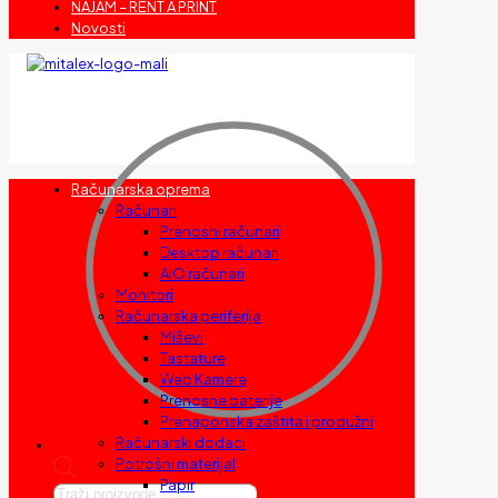
NAJAM – RENT A PRINT
Novosti
Računarska oprema
Računari
Prenosni računari
Desktop računari
AIO računari
Monitori
Računarska periferija
Miševi
Tastature
Web Kamere
Prenosne baterije
Prenaponska zaštita i produžni
Računarski dodaci
Potrošni materijal
Papir
Products