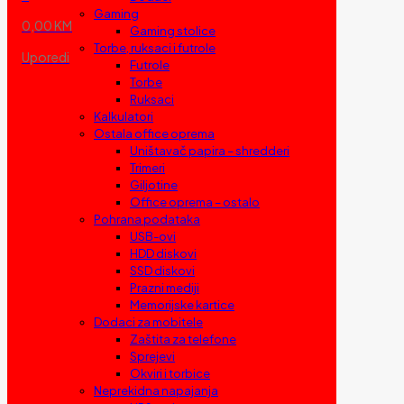
Gaming
0,00 KM
Gaming stolice
Torbe, ruksaci i futrole
Uporedi
Futrole
Torbe
Ruksaci
Kalkulatori
Ostala office oprema
Uništavač papira – shredderi
Trimeri
Giljotine
Office oprema – ostalo
Pohrana podataka
USB-ovi
HDD diskovi
SSD diskovi
Prazni mediji
Memorijske kartice
Dodaci za mobitele
Zaštita za telefone
Sprejevi
Okviri i torbice
Neprekidna napajanja