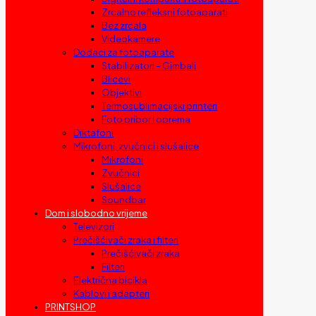
Zrcalno refleksni fotoaparati
Bez zrcala
Videokamere
Dodaci za fotoaparate
Stabilizatori – Gimbali
Blicevi
Objektivi
Termosublimacijski printeri
Foto pribor i oprema
Diktafoni
Mikrofoni, zvučnici i slušalice
Mikrofoni
Zvučnici
Slušalice
Soundbar
Dom i slobodno vrijeme
Televizori
Prečišćivači zraka i filteri
Prečišćivači zraka
Filteri
Električna bicikla
Kablovi i adapteri
PRINTSHOP