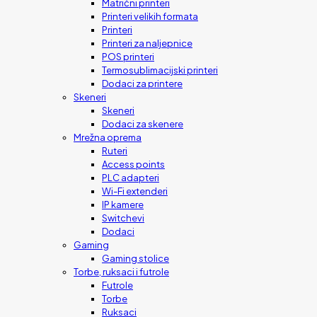
Matrični printeri
Printeri velikih formata
Printeri
Printeri za naljepnice
POS printeri
Termosublimacijski printeri
Dodaci za printere
Skeneri
Skeneri
Dodaci za skenere
Mrežna oprema
Ruteri
Access points
PLC adapteri
Wi-Fi extenderi
IP kamere
Switchevi
Dodaci
Gaming
Gaming stolice
Torbe, ruksaci i futrole
Futrole
Torbe
Ruksaci