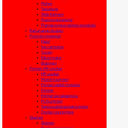
Miševi
Tastature
Web Kamere
Prenosne baterije
Prenaponska zaštita i produžni
Računarski dodaci
Potrošni materijal
Papir
Ink cartridge
Toneri
Ribon trake
Bubnjevi
Printeri i MF uređaji
MF uređaji
Matrični printeri
Printeri velikih formata
Printeri
Printeri za naljepnice
POS printeri
Termosublimacijski printeri
Dodaci za printere
Skeneri
Skeneri