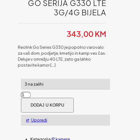
GO SERIJA G330 LTE
3G/4G BIJELA
343,00
KM
Reolink Go Series G330 je popolno varovalo
za vaš dom, podjetje, kmetijo in kamp ves čas.
Deluje v omrežju 4G LTE, zato ga lahko
postavite kamor
[…]
3 na zalihi
IP
Kamera
DODAJ U KORPU
Reolink
GO
serija
Uporedi
G330
LTE
3G/4G
Kategorija:
IP kamere