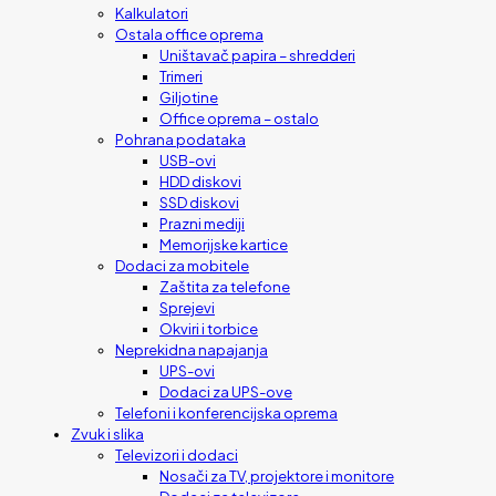
Kalkulatori
Ostala office oprema
Uništavač papira – shredderi
Trimeri
Giljotine
Office oprema – ostalo
Pohrana podataka
USB-ovi
HDD diskovi
SSD diskovi
Prazni mediji
Memorijske kartice
Dodaci za mobitele
Zaštita za telefone
Sprejevi
Okviri i torbice
Neprekidna napajanja
UPS-ovi
Dodaci za UPS-ove
Telefoni i konferencijska oprema
Zvuk i slika
Televizori i dodaci
Nosači za TV, projektore i monitore