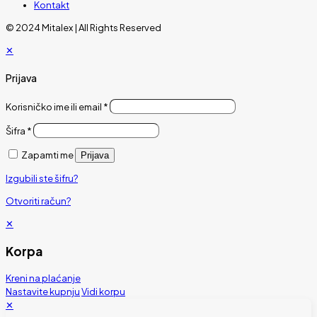
Kontakt
© 2024 Mitalex | All Rights Reserved
✕
Prijava
Korisničko ime ili email
*
Šifra
*
Zapamti me
Prijava
Izgubili ste šifru?
Otvoriti račun?
✕
Korpa
Kreni na plaćanje
Nastavite kupnju
Vidi korpu
✕