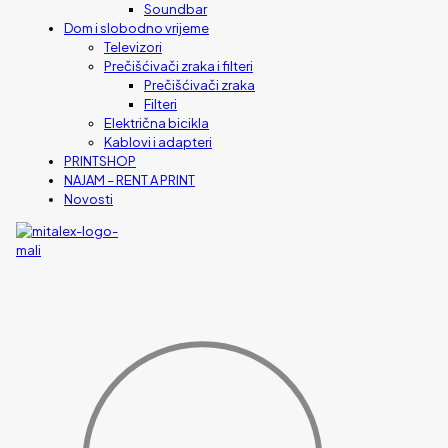
Soundbar
Dom i slobodno vrijeme
Televizori
Prečišćivači zraka i filteri
Prečišćivači zraka
Filteri
Električna bicikla
Kablovi i adapteri
PRINTSHOP
NAJAM – RENT A PRINT
Novosti