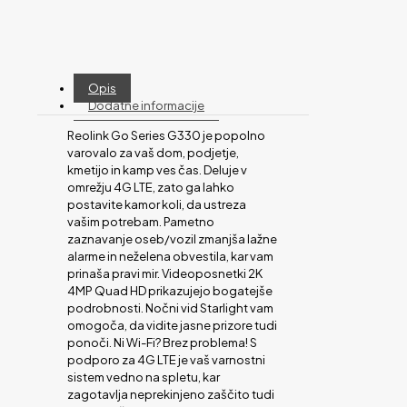
Opis
Dodatne informacije
Reolink Go Series G330 je popolno
varovalo za vaš dom, podjetje,
kmetijo in kamp ves čas. Deluje v
omrežju 4G LTE, zato ga lahko
postavite kamor koli, da ustreza
vašim potrebam. Pametno
zaznavanje oseb/vozil zmanjša lažne
alarme in neželena obvestila, kar vam
prinaša pravi mir. Videoposnetki 2K
4MP Quad HD prikazujejo bogatejše
podrobnosti. Nočni vid Starlight vam
omogoča, da vidite jasne prizore tudi
ponoči. Ni Wi-Fi? Brez problema! S
podporo za 4G LTE je vaš varnostni
sistem vedno na spletu, kar
zagotavlja neprekinjeno zaščito tudi