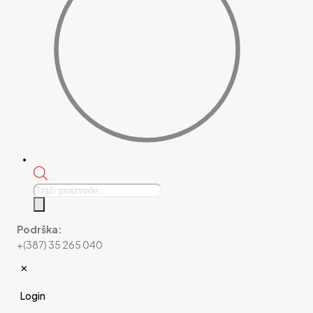
Products
search
Podrška:
+(387) 35 265 040
✕
Login