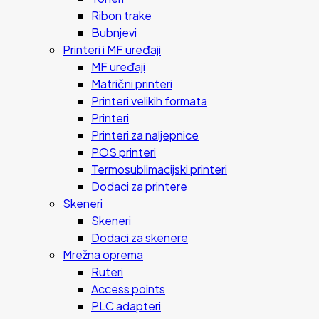
Ribon trake
Bubnjevi
Printeri i MF uređaji
MF uređaji
Matrični printeri
Printeri velikih formata
Printeri
Printeri za naljepnice
POS printeri
Termosublimacijski printeri
Dodaci za printere
Skeneri
Skeneri
Dodaci za skenere
Mrežna oprema
Ruteri
Access points
PLC adapteri