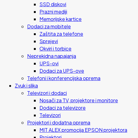
SSD diskovi
Prazni mediji
Memorijske kartice
Dodaci za mobitele
Zaštita za telefone
Sprejevi
Okviri i torbice
Neprekidna napajanja
UPS-ovi
Dodaci za UPS-ove
Telefoni i konferencijska oprema
Zvuk i slika
Televizori i dodaci
Nosači za TV, projektore i monitore
Dodaci za televizore
Televizori
Projektori i dodatna oprema
MIT ALEX promocija EPSON projektora
Projektori