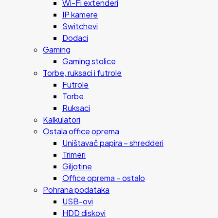
Wi-Fi extenderi
IP kamere
Switchevi
Dodaci
Gaming
Gaming stolice
Torbe, ruksaci i futrole
Futrole
Torbe
Ruksaci
Kalkulatori
Ostala office oprema
Uništavač papira – shredderi
Trimeri
Giljotine
Office oprema – ostalo
Pohrana podataka
USB-ovi
HDD diskovi