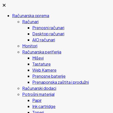
✕
Računarska oprema
Računari
Prenosni računari
Desktop računari
AIO računari
Monitori
Računarska periferija
Miševi
Tastature
Web Kamere
Prenosne baterije
Prenaponska zaštita i produžni
Računarski dodaci
Potrošni materijal
Papir
Ink cartridge
Toneri