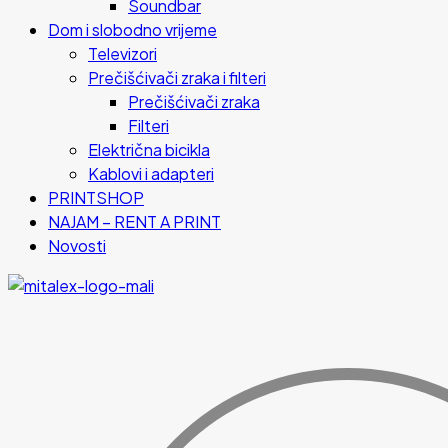
Soundbar
Dom i slobodno vrijeme
Televizori
Prečišćivači zraka i filteri
Prečišćivači zraka
Filteri
Električna bicikla
Kablovi i adapteri
PRINTSHOP
NAJAM – RENT A PRINT
Novosti