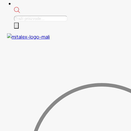
Products
search