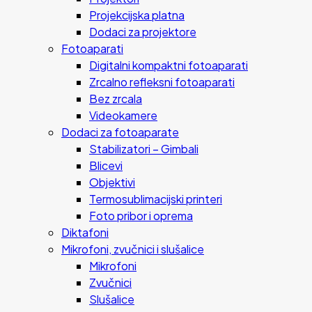
Projekcijska platna
Dodaci za projektore
Fotoaparati
Digitalni kompaktni fotoaparati
Zrcalno refleksni fotoaparati
Bez zrcala
Videokamere
Dodaci za fotoaparate
Stabilizatori – Gimbali
Blicevi
Objektivi
Termosublimacijski printeri
Foto pribor i oprema
Diktafoni
Mikrofoni, zvučnici i slušalice
Mikrofoni
Zvučnici
Slušalice