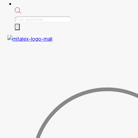
Products
search