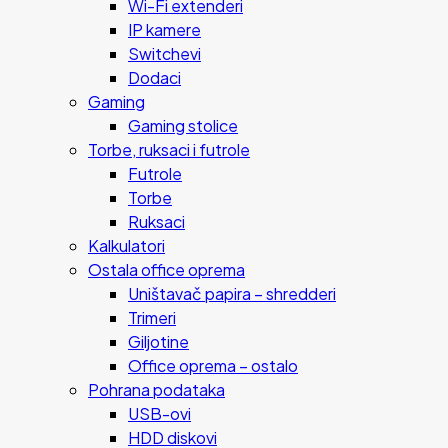
Wi-Fi extenderi
IP kamere
Switchevi
Dodaci
Gaming
Gaming stolice
Torbe, ruksaci i futrole
Futrole
Torbe
Ruksaci
Kalkulatori
Ostala office oprema
Uništavač papira – shredderi
Trimeri
Giljotine
Office oprema – ostalo
Pohrana podataka
USB-ovi
HDD diskovi