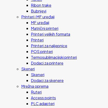
Ribon trake
Bubnjevi
Printeri i MF uređaji
MF uređaji
Matrični printeri
Printeri velikih formata
Printeri
Printeri za naljepnice
POS printeri
Termosublimacijski printeri
Dodaci za printere
Skeneri
Skeneri
Dodaci za skenere
Mrežna oprema
Ruteri
Access points
PLC adapteri