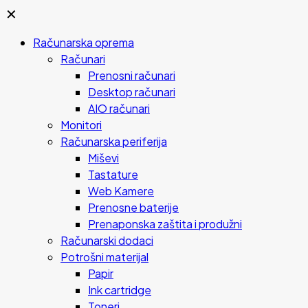
✕
Računarska oprema
Računari
Prenosni računari
Desktop računari
AIO računari
Monitori
Računarska periferija
Miševi
Tastature
Web Kamere
Prenosne baterije
Prenaponska zaštita i produžni
Računarski dodaci
Potrošni materijal
Papir
Ink cartridge
Toneri