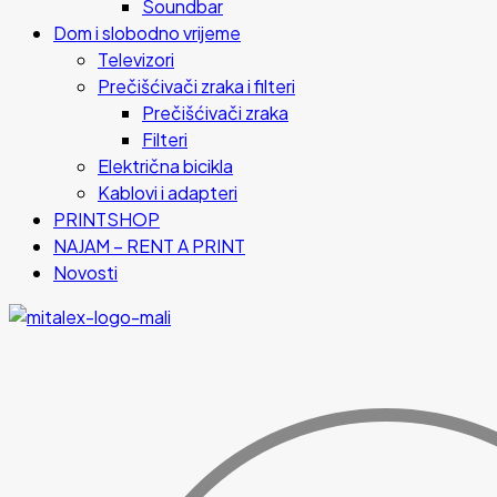
Soundbar
Dom i slobodno vrijeme
Televizori
Prečišćivači zraka i filteri
Prečišćivači zraka
Filteri
Električna bicikla
Kablovi i adapteri
PRINTSHOP
NAJAM – RENT A PRINT
Novosti