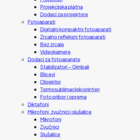
Projekcijska platna
Dodaci za projektore
Fotoaparati
Digitalni kompaktni fotoaparati
Zrcalno refleksni fotoaparati
Bez zrcala
Videokamere
Dodaci za fotoaparate
Stabilizatori – Gimbali
Blicevi
Objektivi
Termosublimacijski printeri
Foto pribor i oprema
Diktafoni
Mikrofoni, zvučnici i slušalice
Mikrofoni
Zvučnici
Slušalice