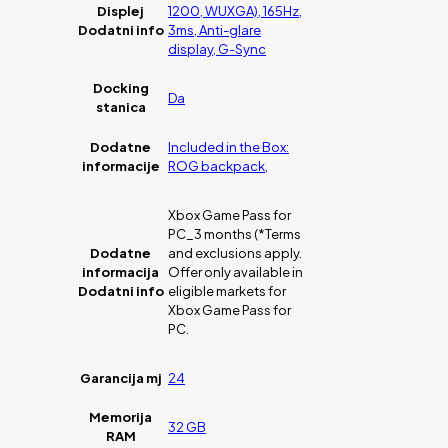
Displej
1200, WUXGA), 165Hz,
Dodatni info
3ms, Anti-glare
display, G-Sync
Docking
Da
stanica
Dodatne
Included in the Box:
informacije
ROG backpack,
Xbox Game Pass for
PC_3 months (*Terms
Dodatne
and exclusions apply.
informacija
Offer only available in
Dodatni info
eligible markets for
Xbox Game Pass for
PC.
Garancija mj
24
Memorija
32 GB
RAM