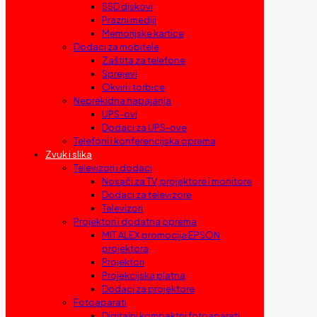
SSD diskovi
Prazni mediji
Memorijske kartice
Dodaci za mobitele
Zaštita za telefone
Sprejevi
Okviri i torbice
Neprekidna napajanja
UPS-ovi
Dodaci za UPS-ove
Telefoni i konferencijska oprema
Zvuk i slika
Televizori i dodaci
Nosači za TV, projektore i monitore
Dodaci za televizore
Televizori
Projektori i dodatna oprema
MIT ALEX promocija EPSON
projektora
Projektori
Projekcijska platna
Dodaci za projektore
Fotoaparati
Digitalni kompaktni fotoaparati