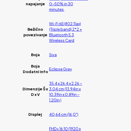
napajanje
0-50% in 30
minutes,
Wi-Fi 6E(802.11ax)
Bežično
(Triple band) 2*2 +
povezivanje
Bluetooth 5.3
Wireless Card
Boja
Siva
Boja
Eclipse Gray
Dodatni info
35.4 x 26.4 x 2.26 ~
Dimenzije Š x
3.04 cm (13.94in x
D x V
10.39in x 0.89in ~
1.20in )
Displej
40,64 cm (16,0")
FHD+ 16:10 (1920 x