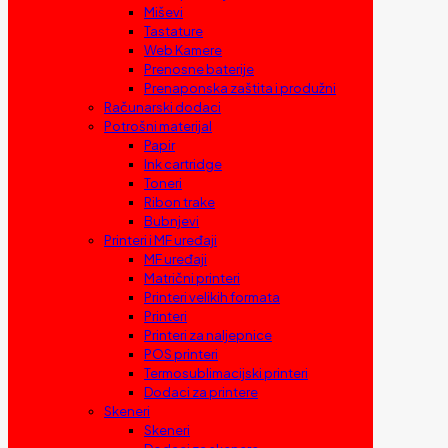
Miševi
Tastature
Web Kamere
Prenosne baterije
Prenaponska zaštita i produžni
Računarski dodaci
Potrošni materijal
Papir
Ink cartridge
Toneri
Ribon trake
Bubnjevi
Printeri i MF uređaji
MF uređaji
Matrični printeri
Printeri velikih formata
Printeri
Printeri za naljepnice
POS printeri
Termosublimacijski printeri
Dodaci za printere
Skeneri
Skeneri