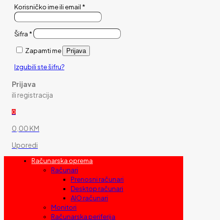
Korisničko ime ili email
*
Šifra
*
Zapamti me
Prijava
Izgubili ste šifru?
Prijava
ili registracija
0
0,00 KM
Uporedi
Računarska oprema
Računari
Prenosni računari
Desktop računari
AIO računari
Monitori
Računarska periferija