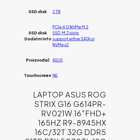
SSD disk
2 TB
PCIe 4.0 NVMe M.2
SSD disk
SSD, M.2 slots
Dodatni info
support either SATA or
NVMe x2
Proizvođač
ASUS
Touchscreen
NE
LAPTOP ASUS ROG
STRIX G16 G614PR-
RV021W 16″FHD+
165HZ R9-8945HX
16C/32T 32G DDR5