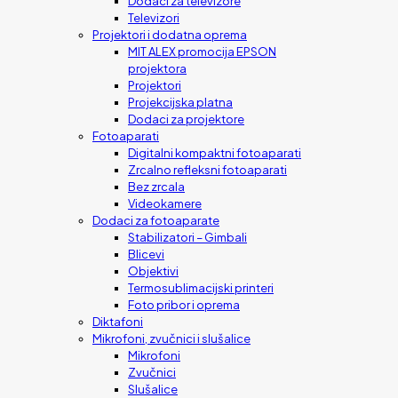
Dodaci za televizore
Televizori
Projektori i dodatna oprema
MIT ALEX promocija EPSON
projektora
Projektori
Projekcijska platna
Dodaci za projektore
Fotoaparati
Digitalni kompaktni fotoaparati
Zrcalno refleksni fotoaparati
Bez zrcala
Videokamere
Dodaci za fotoaparate
Stabilizatori – Gimbali
Blicevi
Objektivi
Termosublimacijski printeri
Foto pribor i oprema
Diktafoni
Mikrofoni, zvučnici i slušalice
Mikrofoni
Zvučnici
Slušalice