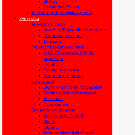
UPS-ovi
Dodaci za UPS-ove
Telefoni i konferencijska oprema
Zvuk i slika
Televizori i dodaci
Nosači za TV, projektore i monitore
Dodaci za televizore
Televizori
Projektori i dodatna oprema
MIT ALEX promocija EPSON
projektora
Projektori
Projekcijska platna
Dodaci za projektore
Fotoaparati
Digitalni kompaktni fotoaparati
Zrcalno refleksni fotoaparati
Bez zrcala
Videokamere
Dodaci za fotoaparate
Stabilizatori – Gimbali
Blicevi
Objektivi
Termosublimacijski printeri