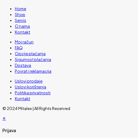
Home
Shop
Servis
O nama
Kontakt
Moj račun
FAQ
Opcije plaćanja
Sigurnost plaćanja
Dostava
Povrat i reklamacija
Uslovi prodaje
Uslovi korištenja
Politika privatnosti
Kontakt
© 2024 Mitalex | All Rights Reserved
✕
Prijava