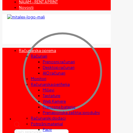
NAJAM – RENT A PRINT
Novosti
Računarska oprema
Računari
Prenosni računari
Desktop računari
AIO računari
Monitori
Računarska periferija
Miševi
Tastature
Web Kamere
Prenosne baterije
Prenaponska zaštita i produžni
Računarski dodaci
Potrošni materijal
Papir
Products