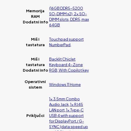
(16GB DDR5-5200
Memorija
SO-DIMM x2), 2x SO-
RAM
DIMM slots, DDR5, max
Dodatni info
64GB
Miš i
Touchpad support
tastatura
NumberPad,
Miš i
Backlit Chiclet
tastatura
Keyboard 4-Zone
Dodatni info
RGB, With Copilot key
Operativni
Windows 11 Home
sistem
1x 3.5mm Combo
Audio Jack, 1x RJ45
LAN port, 1x Type-C
Priključci
USB 4 with support
for DisplayPort / G-
SYNC (data speed up