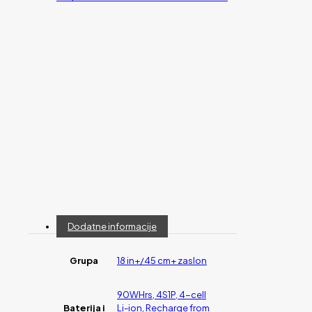
Dodatne informacije
Grupa
18 in+/45 cm+ zaslon
90WHrs, 4S1P, 4-cell
Baterija i
Li-ion, Recharge from