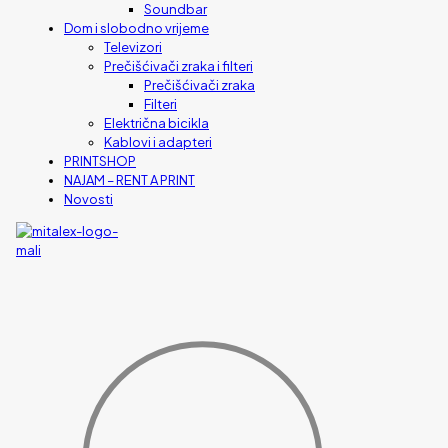
Soundbar
Dom i slobodno vrijeme
Televizori
Prečišćivači zraka i filteri
Prečišćivači zraka
Filteri
Električna bicikla
Kablovi i adapteri
PRINTSHOP
NAJAM – RENT A PRINT
Novosti