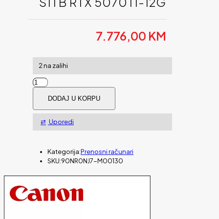
S1TB RTX 5070TI-12G
7.776,00
KM
2 na zalihi
Laptop
ASUS
DODAJ U KORPU
ROG
STRIX
G16
Uporedi
G614PR-
RV021W
16"FHD+
Kategorija:
Prenosni računari
165Hz
SKU:
90NR0NJ7-M00130
R9-
8945HX
16C/32T
32G
DDR5
s1TB