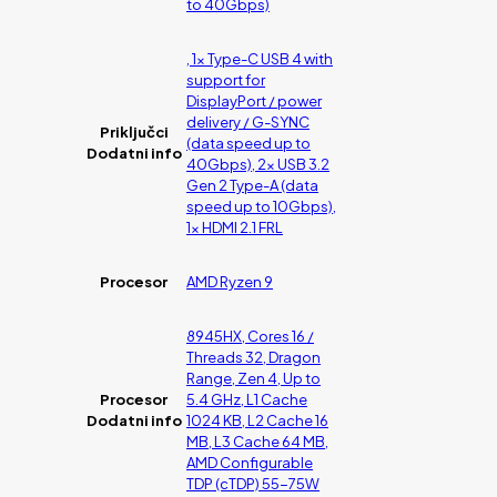
to 40Gbps)
, 1x Type-C USB 4 with
support for
DisplayPort / power
delivery / G-SYNC
Priključci
(data speed up to
Dodatni info
40Gbps), 2x USB 3.2
Gen 2 Type-A (data
speed up to 10Gbps),
1x HDMI 2.1 FRL
Procesor
AMD Ryzen 9
8945HX, Cores 16 /
Threads 32, Dragon
Range, Zen 4, Up to
Procesor
5.4 GHz, L1 Cache
Dodatni info
1024 KB, L2 Cache 16
MB, L3 Cache 64 MB,
AMD Configurable
TDP (cTDP) 55-75W