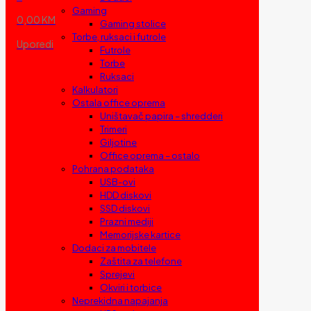
Gaming
0,00 KM
Gaming stolice
Torbe, ruksaci i futrole
Uporedi
Futrole
Torbe
Ruksaci
Kalkulatori
Ostala office oprema
Uništavač papira – shredderi
Trimeri
Giljotine
Office oprema – ostalo
Pohrana podataka
USB-ovi
HDD diskovi
SSD diskovi
Prazni mediji
Memorijske kartice
Dodaci za mobitele
Zaštita za telefone
Sprejevi
Okviri i torbice
Neprekidna napajanja