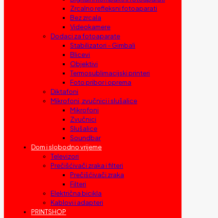
Zrcalno refleksni fotoaparati
Bez zrcala
Videokamere
Dodaci za fotoaparate
Stabilizatori – Gimbali
Blicevi
Objektivi
Termosublimacijski printeri
Foto pribor i oprema
Diktafoni
Mikrofoni, zvučnici i slušalice
Mikrofoni
Zvučnici
Slušalice
Soundbar
Dom i slobodno vrijeme
Televizori
Prečišćivači zraka i filteri
Prečišćivači zraka
Filteri
Električna bicikla
Kablovi i adapteri
PRINTSHOP