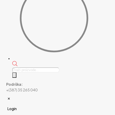
Products
search
Podrška:
+(387) 35 265 040
✕
Login