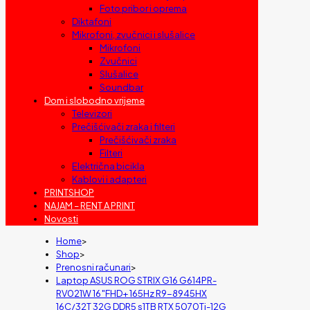
Foto pribor i oprema
Diktafoni
Mikrofoni, zvučnici i slušalice
Mikrofoni
Zvučnici
Slušalice
Soundbar
Dom i slobodno vrijeme
Televizori
Prečišćivači zraka i filteri
Prečišćivači zraka
Filteri
Električna bicikla
Kablovi i adapteri
PRINTSHOP
NAJAM – RENT A PRINT
Novosti
Home
>
Shop
>
Prenosni računari
>
Laptop ASUS ROG STRIX G16 G614PR-
RV021W 16″FHD+ 165Hz R9-8945HX
16C/32T 32G DDR5 s1TB RTX 5070Ti-12G