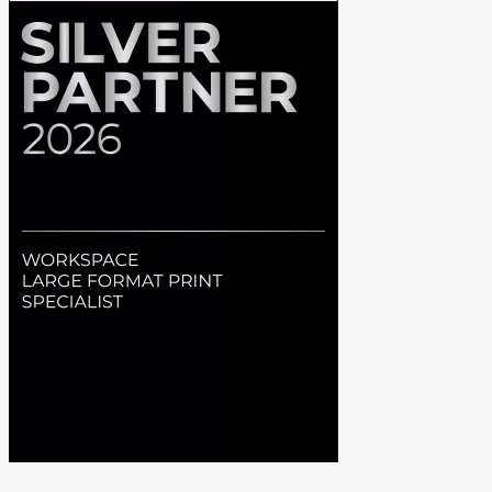
RTX
5070Ti-
12G
količina