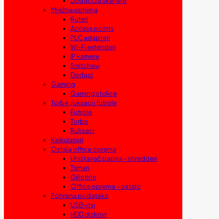
Dodaci za skenere
Mrežna oprema
Ruteri
Access points
PLC adapteri
Wi-Fi extenderi
IP kamere
Switchevi
Dodaci
Gaming
Gaming stolice
Torbe, ruksaci i futrole
Futrole
Torbe
Ruksaci
Kalkulatori
Ostala office oprema
Uništavač papira – shredderi
Trimeri
Giljotine
Office oprema – ostalo
Pohrana podataka
USB-ovi
HDD diskovi