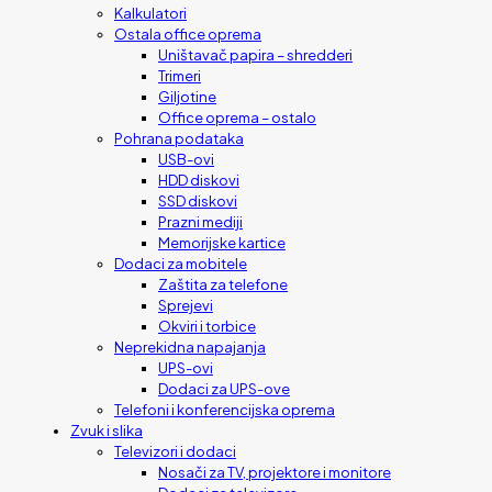
Kalkulatori
Ostala office oprema
Uništavač papira – shredderi
Trimeri
Giljotine
Office oprema – ostalo
Pohrana podataka
USB-ovi
HDD diskovi
SSD diskovi
Prazni mediji
Memorijske kartice
Dodaci za mobitele
Zaštita za telefone
Sprejevi
Okviri i torbice
Neprekidna napajanja
UPS-ovi
Dodaci za UPS-ove
Telefoni i konferencijska oprema
Zvuk i slika
Televizori i dodaci
Nosači za TV, projektore i monitore