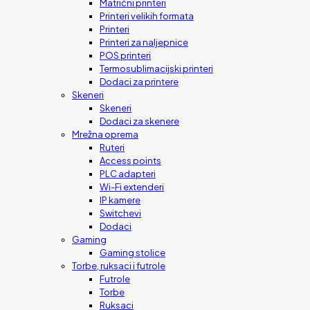
Matrični printeri
Printeri velikih formata
Printeri
Printeri za naljepnice
POS printeri
Termosublimacijski printeri
Dodaci za printere
Skeneri
Skeneri
Dodaci za skenere
Mrežna oprema
Ruteri
Access points
PLC adapteri
Wi-Fi extenderi
IP kamere
Switchevi
Dodaci
Gaming
Gaming stolice
Torbe, ruksaci i futrole
Futrole
Torbe
Ruksaci