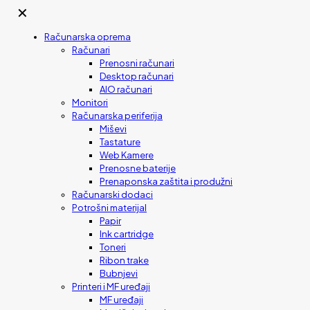
✕
Računarska oprema
Računari
Prenosni računari
Desktop računari
AIO računari
Monitori
Računarska periferija
Miševi
Tastature
Web Kamere
Prenosne baterije
Prenaponska zaštita i produžni
Računarski dodaci
Potrošni materijal
Papir
Ink cartridge
Toneri
Ribon trake
Bubnjevi
Printeri i MF uređaji
MF uređaji