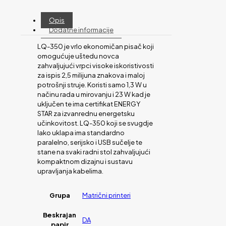
Opis
Dodatne informacije
LQ-350 je vrlo ekonomičan pisač koji
omogućuje uštedu novca
zahvaljujući vrpci visoke iskoristivosti
za ispis 2,5 milijuna znakova i maloj
potrošnji struje. Koristi samo 1,3 W u
načinu rada u mirovanju i 23 W kad je
uključen te ima certifikat ENERGY
STAR za izvanrednu energetsku
učinkovitost. LQ-350 koji se svugdje
lako uklapa ima standardno
paralelno, serijsko i USB sučelje te
stane na svaki radni stol zahvaljujući
kompaktnom dizajnu i sustavu
upravljanja kabelima.
Grupa
Matrični printeri
Beskrajan
DA
papir