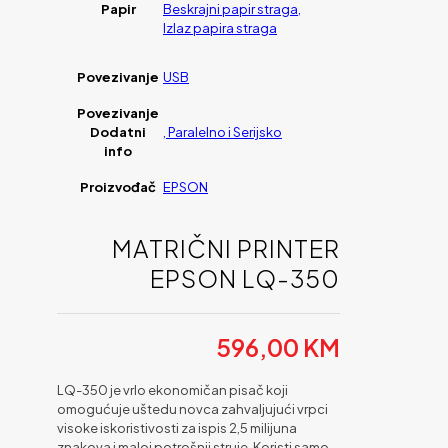
Papir
Beskrajni papir straga,
Izlaz papira straga
Povezivanje
USB
Povezivanje
Dodatni
, Paralelno i Serijsko
info
Proizvođač
EPSON
MATRIČNI PRINTER
EPSON LQ-350
596,00
KM
LQ-350 je vrlo ekonomičan pisač koji
omogućuje uštedu novca zahvaljujući vrpci
visoke iskoristivosti za ispis 2,5 milijuna
znakova i maloj potrošnji struje. Koristi samo