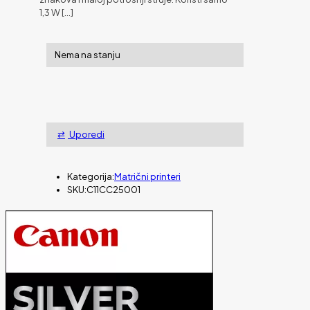
1,3 W
[…]
Nema na stanju
Uporedi
Kategorija:
Matrični printeri
SKU:
C11CC25001