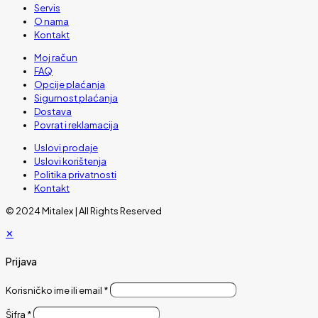
Servis
O nama
Kontakt
Moj račun
FAQ
Opcije plaćanja
Sigurnost plaćanja
Dostava
Povrat i reklamacija
Uslovi prodaje
Uslovi korištenja
Politika privatnosti
Kontakt
© 2024 Mitalex | All Rights Reserved
✕
Prijava
Korisničko ime ili email
*
Šifra
*