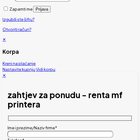
Zapamti me
Prijava
Izgubili ste šifru?
Otvoriti račun?
✕
Korpa
Kreni na plaćanje
Nastavite kupnju
Vidi korpu
✕
zahtjev za ponudu - renta mf
printera
Ime i prezime/Naziv firme*