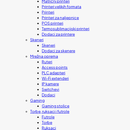
Matrični printeri
Printeri velikih formata
Printeri
Printeri za naljepnice
POS printeri
Termosublimacijski printeri
Dodaci za printere
Skeneri
Skeneri
Dodaci za skenere
Mrežna oprema
Ruteri
Access points
PLC adapteri
Wi-Fi extenderi
IP kamere
Switchevi
Dodaci
Gaming
Gaming stolice
Torbe, ruksaci i futrole
Futrole
Torbe
Ruksaci