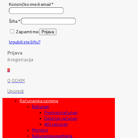
Korisničko ime ili email
*
Šifra
*
Zapamti me
Prijava
Izgubili ste šifru?
Prijava
ili registracija
0
0,00 KM
Uporedi
Računarska oprema
Računari
Prenosni računari
Desktop računari
AIO računari
Monitori
Računarska periferija