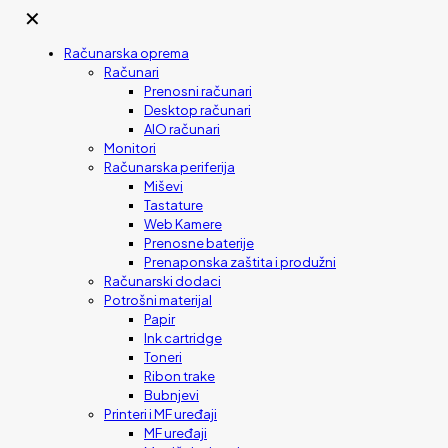
✕
Računarska oprema
Računari
Prenosni računari
Desktop računari
AIO računari
Monitori
Računarska periferija
Miševi
Tastature
Web Kamere
Prenosne baterije
Prenaponska zaštita i produžni
Računarski dodaci
Potrošni materijal
Papir
Ink cartridge
Toneri
Ribon trake
Bubnjevi
Printeri i MF uređaji
MF uređaji