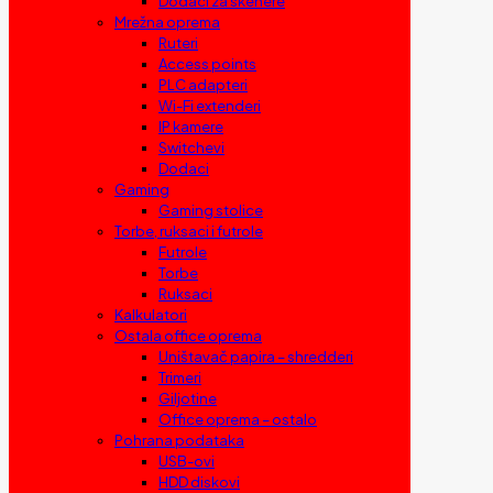
Dodaci za skenere
Mrežna oprema
Ruteri
Access points
PLC adapteri
Wi-Fi extenderi
IP kamere
Switchevi
Dodaci
Gaming
Gaming stolice
Torbe, ruksaci i futrole
Futrole
Torbe
Ruksaci
Kalkulatori
Ostala office oprema
Uništavač papira – shredderi
Trimeri
Giljotine
Office oprema – ostalo
Pohrana podataka
USB-ovi
HDD diskovi