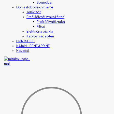
Soundbar
Dom i slobodno vrijeme
Televizori
Prečišćivači zraka i filteri
Prečišćivači zraka
Filteri
Električna bicikla
Kablovi i adapteri
PRINTSHOP
NAJAM – RENT A PRINT
Novosti