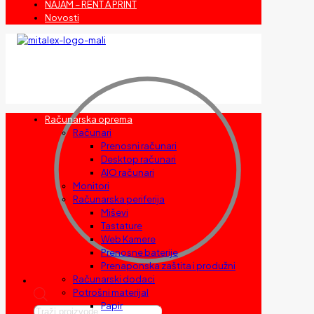
NAJAM – RENT A PRINT
Novosti
Računarska oprema
Računari
Prenosni računari
Desktop računari
AIO računari
Monitori
Računarska periferija
Miševi
Tastature
Web Kamere
Prenosne baterije
Prenaponska zaštita i produžni
Računarski dodaci
Potrošni materijal
Papir
Products