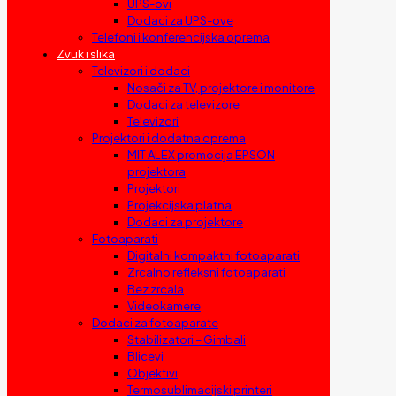
UPS-ovi
Dodaci za UPS-ove
Telefoni i konferencijska oprema
Zvuk i slika
Televizori i dodaci
Nosači za TV, projektore i monitore
Dodaci za televizore
Televizori
Projektori i dodatna oprema
MIT ALEX promocija EPSON
projektora
Projektori
Projekcijska platna
Dodaci za projektore
Fotoaparati
Digitalni kompaktni fotoaparati
Zrcalno refleksni fotoaparati
Bez zrcala
Videokamere
Dodaci za fotoaparate
Stabilizatori – Gimbali
Blicevi
Objektivi
Termosublimacijski printeri