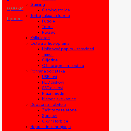
Gaming
0,00 KM
Gaming stolice
Torbe, ruksaci i futrole
Uporedi
Futrole
Torbe
Ruksaci
Kalkulatori
Ostala office oprema
Uništavač papira – shredderi
Trimeri
Giljotine
Office oprema – ostalo
Pohrana podataka
USB-ovi
HDD diskovi
SSD diskovi
Prazni mediji
Memorijske kartice
Dodaci za mobitele
Zaštita za telefone
Sprejevi
Okviri i torbice
Neprekidna napajanja