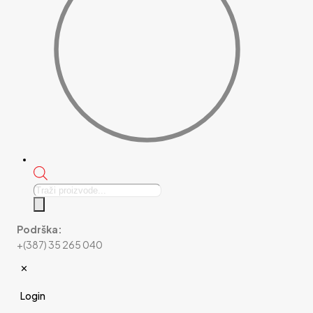
Products
search
Podrška:
+(387) 35 265 040
✕
Login