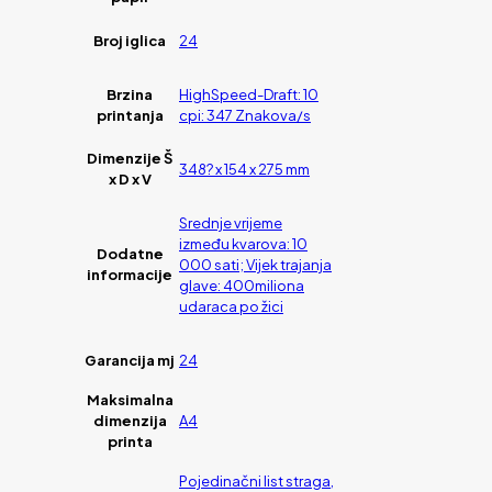
Broj iglica
24
Brzina
HighSpeed-Draft: 10
printanja
cpi: 347 Znakova/s
Dimenzije Š
348? x 154 x 275 mm
x D x V
Srednje vrijeme
između kvarova: 10
Dodatne
000 sati; Vijek trajanja
informacije
glave: 400miliona
udaraca po žici
Garancija mj
24
Maksimalna
dimenzija
A4
printa
Pojedinačni list straga,