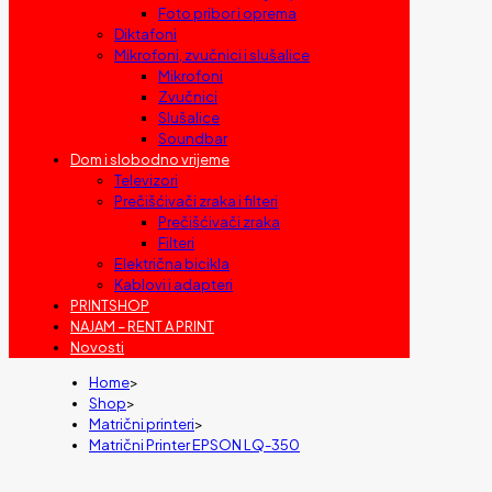
Foto pribor i oprema
Diktafoni
Mikrofoni, zvučnici i slušalice
Mikrofoni
Zvučnici
Slušalice
Soundbar
Dom i slobodno vrijeme
Televizori
Prečišćivači zraka i filteri
Prečišćivači zraka
Filteri
Električna bicikla
Kablovi i adapteri
PRINTSHOP
NAJAM – RENT A PRINT
Novosti
Home
>
Shop
>
Matrični printeri
>
Matrični Printer EPSON LQ-350