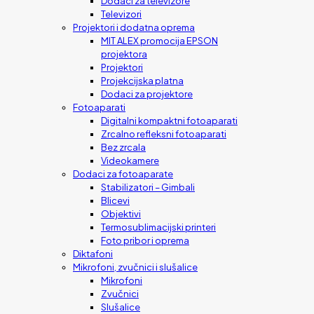
Dodaci za televizore
Televizori
Projektori i dodatna oprema
MIT ALEX promocija EPSON
projektora
Projektori
Projekcijska platna
Dodaci za projektore
Fotoaparati
Digitalni kompaktni fotoaparati
Zrcalno refleksni fotoaparati
Bez zrcala
Videokamere
Dodaci za fotoaparate
Stabilizatori – Gimbali
Blicevi
Objektivi
Termosublimacijski printeri
Foto pribor i oprema
Diktafoni
Mikrofoni, zvučnici i slušalice
Mikrofoni
Zvučnici
Slušalice