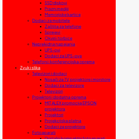
SSD diskovi
Prazni mediji
Memorijske kartice
Dodaci za mobitele
Zaštita za telefone
Sprejevi
Okviri i torbice
Neprekidna napajanja
UPS-ovi
Dodaci za UPS-ove
Telefoni i konferencijska oprema
Zvuk i slika
Televizori i dodaci
Nosači za TV, projektore i monitore
Dodaci za televizore
Televizori
Projektori i dodatna oprema
MIT ALEX promocija EPSON
projektora
Projektori
Projekcijska platna
Dodaci za projektore
Fotoaparati
Digitalni kompaktni fotoaparati