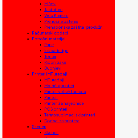
Miševi
Tastature
Web Kamere
Prenosne baterije
Prenaponska zaštita i produžni
Računarski dodaci
Potrošni materijal
Papir
Ink cartridge
Toneri
Ribon trake
Bubnjevi
Printeri i MF uređaji
MF uređaji
Matrični printeri
Printeri velikih formata
Printeri
Printeri za naljepnice
POS printeri
Termosublimacijski printeri
Dodaci za printere
Skeneri
Skeneri