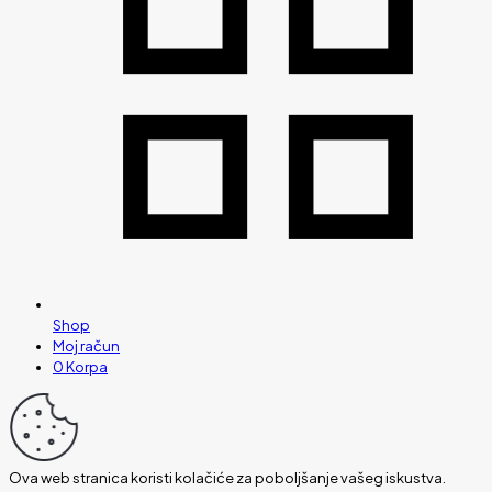
Shop
Moj račun
0
Korpa
Ova web stranica koristi kolačiće za poboljšanje vašeg iskustva.