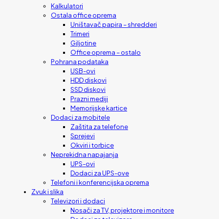
Kalkulatori
Ostala office oprema
Uništavač papira – shredderi
Trimeri
Giljotine
Office oprema – ostalo
Pohrana podataka
USB-ovi
HDD diskovi
SSD diskovi
Prazni mediji
Memorijske kartice
Dodaci za mobitele
Zaštita za telefone
Sprejevi
Okviri i torbice
Neprekidna napajanja
UPS-ovi
Dodaci za UPS-ove
Telefoni i konferencijska oprema
Zvuk i slika
Televizori i dodaci
Nosači za TV, projektore i monitore