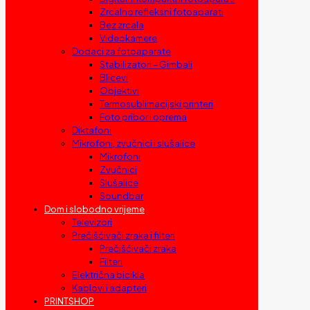
Zrcalno refleksni fotoaparati
Bez zrcala
Videokamere
Dodaci za fotoaparate
Stabilizatori – Gimbali
Blicevi
Objektivi
Termosublimacijski printeri
Foto pribor i oprema
Diktafoni
Mikrofoni, zvučnici i slušalice
Mikrofoni
Zvučnici
Slušalice
Soundbar
Dom i slobodno vrijeme
Televizori
Prečišćivači zraka i filteri
Prečišćivači zraka
Filteri
Električna bicikla
Kablovi i adapteri
PRINTSHOP