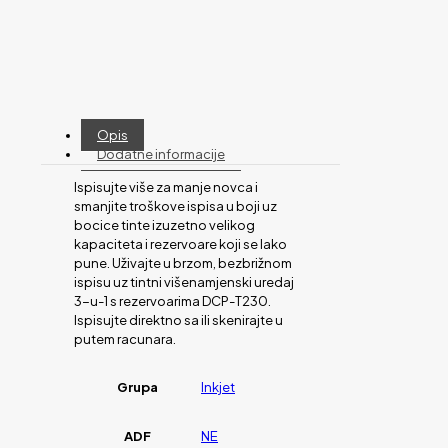
Opis
Dodatne informacije
Ispisujte više za manje novca i
smanjite troškove ispisa u boji uz
bocice tinte izuzetno velikog
kapaciteta i rezervoare koji se lako
pune. Uživajte u brzom, bezbrižnom
ispisu uz tintni višenamjenski uredaj
3-u-1 s rezervoarima DCP-T230.
Ispisujte direktno sa ili skenirajte u
putem racunara.
Grupa
Inkjet
ADF
NE