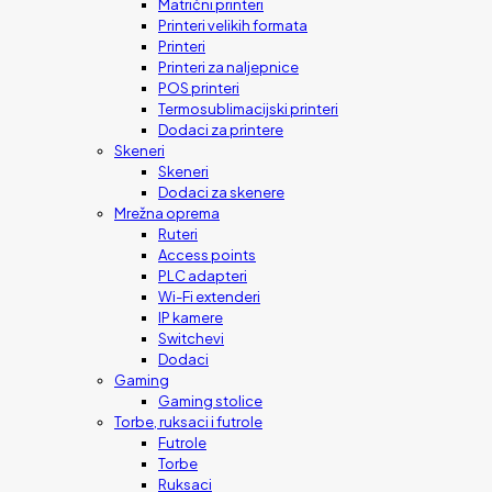
Matrični printeri
Printeri velikih formata
Printeri
Printeri za naljepnice
POS printeri
Termosublimacijski printeri
Dodaci za printere
Skeneri
Skeneri
Dodaci za skenere
Mrežna oprema
Ruteri
Access points
PLC adapteri
Wi-Fi extenderi
IP kamere
Switchevi
Dodaci
Gaming
Gaming stolice
Torbe, ruksaci i futrole
Futrole
Torbe
Ruksaci