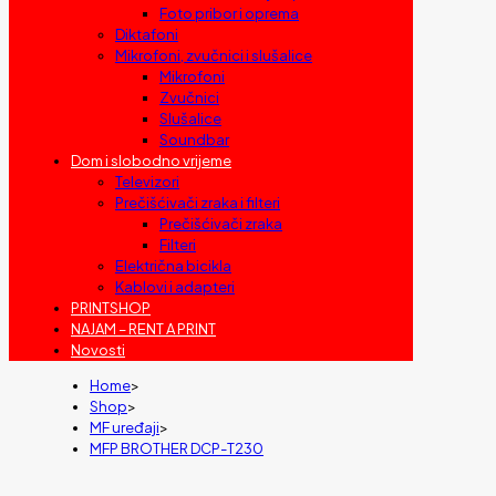
Foto pribor i oprema
Diktafoni
Mikrofoni, zvučnici i slušalice
Mikrofoni
Zvučnici
Slušalice
Soundbar
Dom i slobodno vrijeme
Televizori
Prečišćivači zraka i filteri
Prečišćivači zraka
Filteri
Električna bicikla
Kablovi i adapteri
PRINTSHOP
NAJAM – RENT A PRINT
Novosti
Home
>
Shop
>
MF uređaji
>
MFP BROTHER DCP-T230