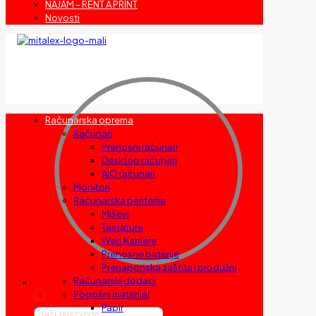
NAJAM – RENT A PRINT
Novosti
Računarska oprema
Računari
Prenosni računari
Desktop računari
AIO računari
Monitori
Računarska periferija
Miševi
Tastature
Web Kamere
Prenosne baterije
Prenaponska zaštita i produžni
Računarski dodaci
Potrošni materijal
Papir
Products