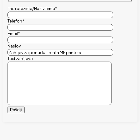
Ime i prezime/Naziv firme*
Telefon*
Email*
Naslov
Text zahtjeva