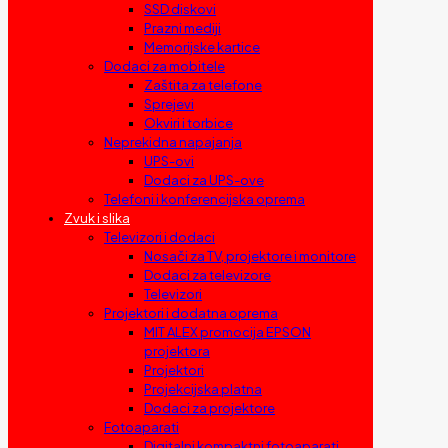
SSD diskovi
Prazni mediji
Memorijske kartice
Dodaci za mobitele
Zaštita za telefone
Sprejevi
Okviri i torbice
Neprekidna napajanja
UPS-ovi
Dodaci za UPS-ove
Telefoni i konferencijska oprema
Zvuk i slika
Televizori i dodaci
Nosači za TV, projektore i monitore
Dodaci za televizore
Televizori
Projektori i dodatna oprema
MIT ALEX promocija EPSON
projektora
Projektori
Projekcijska platna
Dodaci za projektore
Fotoaparati
Digitalni kompaktni fotoaparati