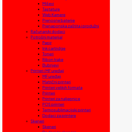
Miševi
Tastature
Web Kamere
Prenosne baterije
Prenaponska zaštita i produžni
Računarski dodaci
Potrošni materijal
Papir
Ink cartridge
Toneri
Ribon trake
Bubnjevi
Printeri i MF uređaji
MF uređaji
Matrični printeri
Printeri velikih formata
Printeri
Printeri za naljepnice
POS printeri
Termosublimacijski printeri
Dodaci za printere
Skeneri
Skeneri