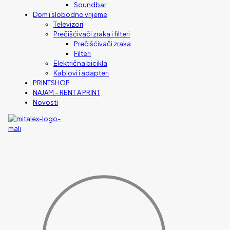
Soundbar
Dom i slobodno vrijeme
Televizori
Prečišćivači zraka i filteri
Prečišćivači zraka
Filteri
Električna bicikla
Kablovi i adapteri
PRINTSHOP
NAJAM – RENT A PRINT
Novosti