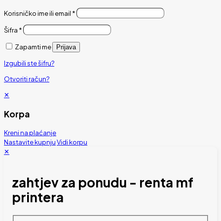
Korisničko ime ili email
*
Šifra
*
Zapamti me
Prijava
Izgubili ste šifru?
Otvoriti račun?
✕
Korpa
Kreni na plaćanje
Nastavite kupnju
Vidi korpu
✕
zahtjev za ponudu - renta mf
printera