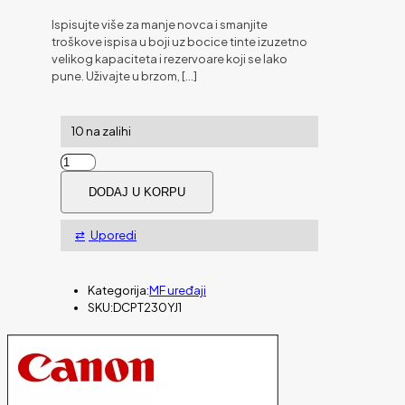
Ispisujte više za manje novca i smanjite
troškove ispisa u boji uz bocice tinte izuzetno
velikog kapaciteta i rezervoare koji se lako
pune. Uživajte u brzom,
[…]
10 na zalihi
MFP
BROTHER
DODAJ U KORPU
DCP-
T230
količina
Uporedi
Kategorija:
MF uređaji
SKU:
DCPT230YJ1