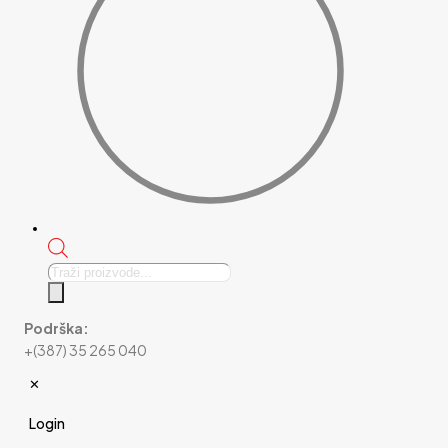
Products
search
Podrška:
+(387) 35 265 040
✕
Login