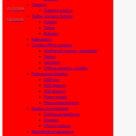
Gaming
0,00 KM
Gaming stolice
Torbe, ruksaci i futrole
Uporedi
Futrole
Torbe
Ruksaci
Kalkulatori
Ostala office oprema
Uništavač papira – shredderi
Trimeri
Giljotine
Office oprema – ostalo
Pohrana podataka
USB-ovi
HDD diskovi
SSD diskovi
Prazni mediji
Memorijske kartice
Dodaci za mobitele
Zaštita za telefone
Sprejevi
Okviri i torbice
Neprekidna napajanja