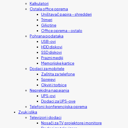
Kalkulatori
Ostala office oprema
Uništavač papira – shredderi
Trimeri
Giljotine
Office oprema – ostalo
Pohrana podataka
USB-ovi
HDD diskovi
SSD diskovi
Prazni mediji
Memorijske kartice
Dodaci za mobitele
Zaštita za telefone
Sprejevi
Okviri i torbice
Neprekidna napajanja
UPS-ovi
Dodaci za UPS-ove
Telefoni i konferencijska oprema
Zvuk i slika
Televizori i dodaci
Nosači za TV, projektore i monitore