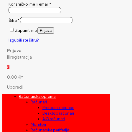
Korisničko ime ili email
*
Šifra
*
Zapamti me
Prijava
Izgubili ste šifru?
Prijava
ili registracija
0
0,00 KM
Uporedi
Računarska oprema
Računari
Prenosni računari
Desktop računari
AIO računari
Monitori
Računarska periferija