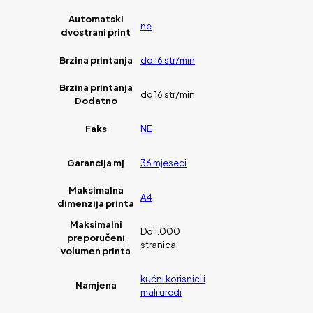
Automatski
ne
dvostrani print
Brzina printanja
do 16 str/min
Brzina printanja
do 16 str/min
Dodatno
Faks
NE
Garancija mj
36 mjeseci
Maksimalna
A4
dimenzija printa
Maksimalni
Do 1.000
preporučeni
stranica
volumen printa
kućni korisnici i
Namjena
mali uredi