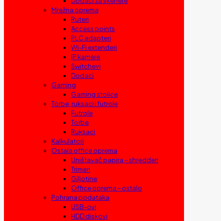
Dodaci za skenere
Mrežna oprema
Ruteri
Access points
PLC adapteri
Wi-Fi extenderi
IP kamere
Switchevi
Dodaci
Gaming
Gaming stolice
Torbe, ruksaci i futrole
Futrole
Torbe
Ruksaci
Kalkulatori
Ostala office oprema
Uništavač papira – shredderi
Trimeri
Giljotine
Office oprema – ostalo
Pohrana podataka
USB-ovi
HDD diskovi