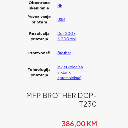
Obostrano
NE
skeniranje
Povezivanje
USB
printera
Rezolucija
Do 1.200 x
printanja
6.000 dpi
Proizvođač
Brother
inkjet kolor (sa
Tehnologija
inktank
printanja
spremnicima)
MFP BROTHER DCP-
T230
386,00
KM