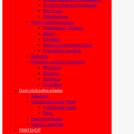
Zrcalno refleksni fotoaparati
Bez zrcala
Videokamere
Dodaci za fotoaparate
Stabilizatori – Gimbali
Blicevi
Objektivi
Termosublimacijski printeri
Foto pribor i oprema
Diktafoni
Mikrofoni, zvučnici i slušalice
Mikrofoni
Zvučnici
Slušalice
Soundbar
Dom i slobodno vrijeme
Televizori
Prečišćivači zraka i filteri
Prečišćivači zraka
Filteri
Električna bicikla
Kablovi i adapteri
PRINTSHOP