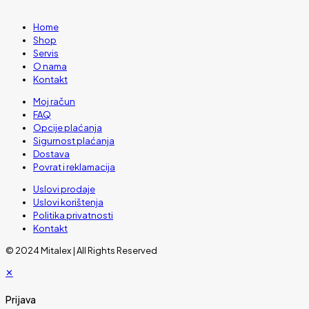
Home
Shop
Servis
O nama
Kontakt
Moj račun
FAQ
Opcije plaćanja
Sigurnost plaćanja
Dostava
Povrat i reklamacija
Uslovi prodaje
Uslovi korištenja
Politika privatnosti
Kontakt
© 2024 Mitalex | All Rights Reserved
✕
Prijava