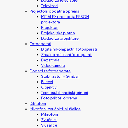
Dodaci za televizore
Televizori
Projektori i dodatna oprema
MIT ALEX promocija EPSON
projektora
Projektori
Projekcijska platna
Dodaci za projektore
Fotoaparati
Digitalni kompaktni fotoaparati
Zrcalno refleksni fotoaparati
Bez zrcala
Videokamere
Dodaci za fotoaparate
Stabilizatori – Gimbali
Blicevi
Objektivi
Termosublimacijski printeri
Foto pribor i oprema
Diktafoni
Mikrofoni, zvučnici i slušalice
Mikrofoni
Zvučnici
Slušalice