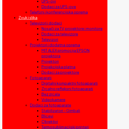
UPS-ovi
Dodaci za UPS-ove
Telefoni i konferencijska oprema
Zvuk i slika
Televizori i dodaci
Nosači za TV, projektore i monitore
Dodaci za televizore
Televizori
Projektori i dodatna oprema
MIT ALEX promocija EPSON
projektora
Projektori
Projekcijska platna
Dodaci za projektore
Fotoaparati
Digitalni kompaktni fotoaparati
Zrcalno refleksni fotoaparati
Bez zrcala
Videokamere
Dodaci za fotoaparate
Stabilizatori – Gimbali
Blicevi
Objektivi
Termosublimacijski printeri