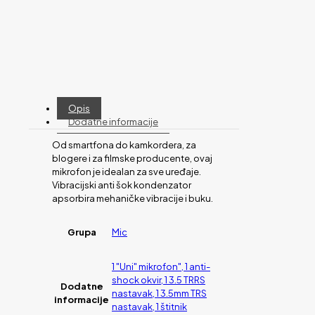
Opis
Dodatne informacije
Od smartfona do kamkordera, za
blogere i za filmske producente, ovaj
mikrofon je idealan za sve uređaje.
Vibracijski anti šok kondenzator
apsorbira mehaničke vibracije i buku.
Grupa
Mic
1 "Uni" mikrofon", 1 anti-
shock okvir, 1 3.5 TRRS
Dodatne
nastavak, 1 3.5mm TRS
informacije
nastavak, 1 štitnik