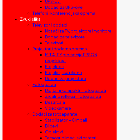
UPS-ovi
Dodaci za UPS-ove
Telefoni i konferencijska oprema
Zvuk i slika
Televizori i dodaci
Nosači za TV, projektore i monitore
Dodaci za televizore
Televizori
Projektori i dodatna oprema
MIT ALEX promocija EPSON
projektora
Projektori
Projekcijska platna
Dodaci za projektore
Fotoaparati
Digitalni kompaktni fotoaparati
Zrcalno refleksni fotoaparati
Bez zrcala
Videokamere
Dodaci za fotoaparate
Stabilizatori – Gimbali
Blicevi
Objektivi
Termosublimacijski printeri