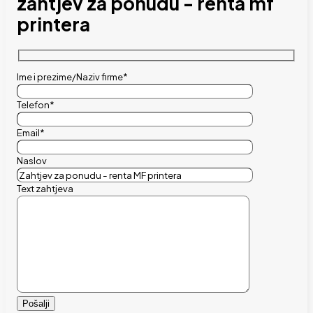
zahtjev za ponudu - renta mf
printera
Ime i prezime/Naziv firme*
Telefon*
Email*
Naslov
Text zahtjeva