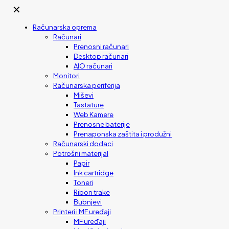
✕
Računarska oprema
Računari
Prenosni računari
Desktop računari
AIO računari
Monitori
Računarska periferija
Miševi
Tastature
Web Kamere
Prenosne baterije
Prenaponska zaštita i produžni
Računarski dodaci
Potrošni materijal
Papir
Ink cartridge
Toneri
Ribon trake
Bubnjevi
Printeri i MF uređaji
MF uređaji