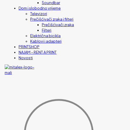
Soundbar
Dom i slobodno vrijeme
Televizori
Prečišćivači zraka i filteri
Prečišćivači zraka
Filteri
Električna bicikla
Kablovi i adapteri
PRINTSHOP
NAJAM – RENT A PRINT
Novosti