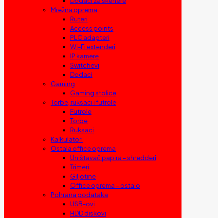
Dodaci za skenere
Mrežna oprema
Ruteri
Access points
PLC adapteri
Wi-Fi extenderi
IP kamere
Switchevi
Dodaci
Gaming
Gaming stolice
Torbe, ruksaci i futrole
Futrole
Torbe
Ruksaci
Kalkulatori
Ostala office oprema
Uništavač papira – shredderi
Trimeri
Giljotine
Office oprema – ostalo
Pohrana podataka
USB-ovi
HDD diskovi