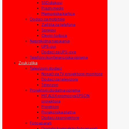
SSD diskovi
Prazni mediji
Memorijske kartice
Dodaci za mobitele
Zaštita za telefone
Sprejevi
Okviri i torbice
Neprekidna napajanja
UPS-ovi
Dodaci za UPS-ove
Telefoni i konferencijska oprema
Zvuk i slika
Televizori i dodaci
Nosači za TV, projektore i monitore
Dodaci za televizore
Televizori
Projektori i dodatna oprema
MIT ALEX promocija EPSON
projektora
Projektori
Projekcijska platna
Dodaci za projektore
Fotoaparati
Digitalni kompaktni fotoaparati