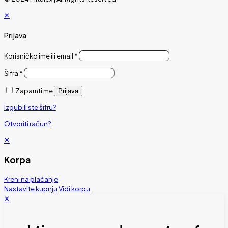
✕
Prijava
Korisničko ime ili email
*
Šifra
*
Zapamti me
Prijava
Izgubili ste šifru?
Otvoriti račun?
✕
Korpa
Kreni na plaćanje
Nastavite kupnju
Vidi korpu
✕