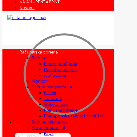
NAJAM – RENT A PRINT
Novosti
Računarska oprema
Računari
Prenosni računari
Desktop računari
AIO računari
Monitori
Računarska periferija
Miševi
Tastature
Web Kamere
Prenosne baterije
Prenaponska zaštita i produžni
Računarski dodaci
Potrošni materijal
Papir
Products