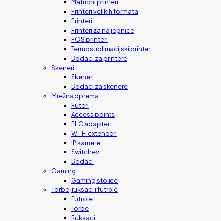
Matrični printeri
Printeri velikih formata
Printeri
Printeri za naljepnice
POS printeri
Termosublimacijski printeri
Dodaci za printere
Skeneri
Skeneri
Dodaci za skenere
Mrežna oprema
Ruteri
Access points
PLC adapteri
Wi-Fi extenderi
IP kamere
Switchevi
Dodaci
Gaming
Gaming stolice
Torbe, ruksaci i futrole
Futrole
Torbe
Ruksaci