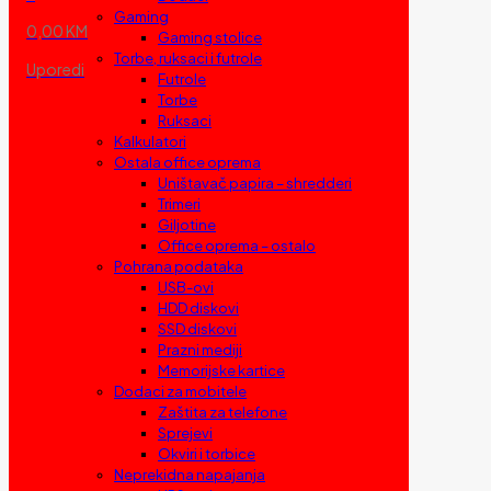
Gaming
0,00 KM
Gaming stolice
Torbe, ruksaci i futrole
Uporedi
Futrole
Torbe
Ruksaci
Kalkulatori
Ostala office oprema
Uništavač papira – shredderi
Trimeri
Giljotine
Office oprema – ostalo
Pohrana podataka
USB-ovi
HDD diskovi
SSD diskovi
Prazni mediji
Memorijske kartice
Dodaci za mobitele
Zaštita za telefone
Sprejevi
Okviri i torbice
Neprekidna napajanja