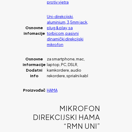
protiv vjetra
Uni-direkcijski,
aluminium, 3,5mm jack,
Osnovne
plug & play, sa
infomacije
torbicom, pasivni
dinamički direkcijski
mikrofon
Osnovne
za smartphone, mac,
informacije
laptop, PC, DSLR,
Dodatni
kamkordere, audio
info
rekordere, sprialni kabl
Proizvođač
HAMA
MIKROFON
DIREKCIJSKI HAMA
“RMN UNI”