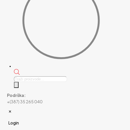
Products
search
Podrška:
+(387) 35 265 040
✕
Login