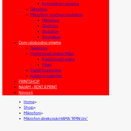
Foto pribor i oprema
Diktafoni
Mikrofoni, zvučnici i slušalice
Mikrofoni
Zvučnici
Slušalice
Soundbar
Dom i slobodno vrijeme
Televizori
Prečišćivači zraka i filteri
Prečišćivači zraka
Filteri
Električna bicikla
Kablovi i adapteri
PRINTSHOP
NAJAM – RENT A PRINT
Novosti
Home
>
Shop
>
Mikrofoni
>
Mikrofon direkcijski HAMA “RMN Uni”