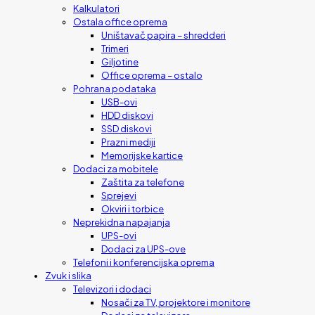
Kalkulatori
Ostala office oprema
Uništavač papira – shredderi
Trimeri
Giljotine
Office oprema – ostalo
Pohrana podataka
USB-ovi
HDD diskovi
SSD diskovi
Prazni mediji
Memorijske kartice
Dodaci za mobitele
Zaštita za telefone
Sprejevi
Okviri i torbice
Neprekidna napajanja
UPS-ovi
Dodaci za UPS-ove
Telefoni i konferencijska oprema
Zvuk i slika
Televizori i dodaci
Nosači za TV, projektore i monitore