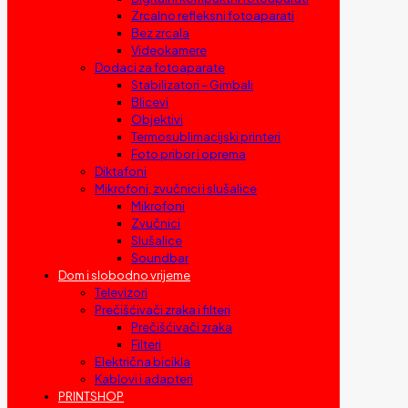
Zrcalno refleksni fotoaparati
Bez zrcala
Videokamere
Dodaci za fotoaparate
Stabilizatori – Gimbali
Blicevi
Objektivi
Termosublimacijski printeri
Foto pribor i oprema
Diktafoni
Mikrofoni, zvučnici i slušalice
Mikrofoni
Zvučnici
Slušalice
Soundbar
Dom i slobodno vrijeme
Televizori
Prečišćivači zraka i filteri
Prečišćivači zraka
Filteri
Električna bicikla
Kablovi i adapteri
PRINTSHOP