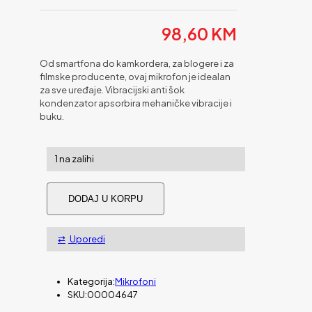
98,60
KM
Od smartfona do kamkordera, za blogere i za
filmske producente, ovaj mikrofon je idealan
za sve uređaje. Vibracijski anti šok
kondenzator apsorbira mehaničke vibracije i
buku.
1 na zalihi
Mikrofon
DODAJ U KORPU
direkcijski
HAMA
"RMN
Uporedi
Uni"
količina
Kategorija:
Mikrofoni
SKU:
00004647