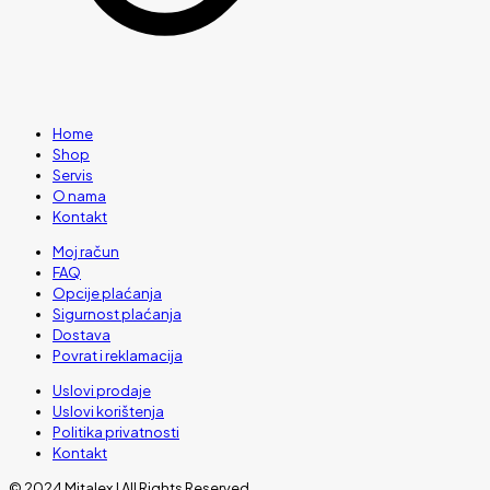
Home
Shop
Servis
O nama
Kontakt
Moj račun
FAQ
Opcije plaćanja
Sigurnost plaćanja
Dostava
Povrat i reklamacija
Uslovi prodaje
Uslovi korištenja
Politika privatnosti
Kontakt
© 2024 Mitalex | All Rights Reserved