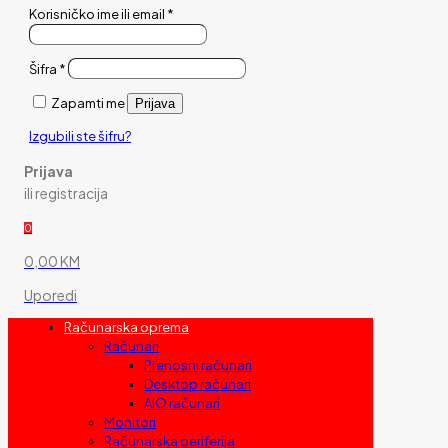
Korisničko ime ili email
*
Šifra
*
Zapamti me
Prijava
Izgubili ste šifru?
Prijava
ili registracija
0
0,00 KM
Uporedi
Računarska oprema
Računari
Prenosni računari
Desktop računari
AIO računari
Monitori
Računarska periferija