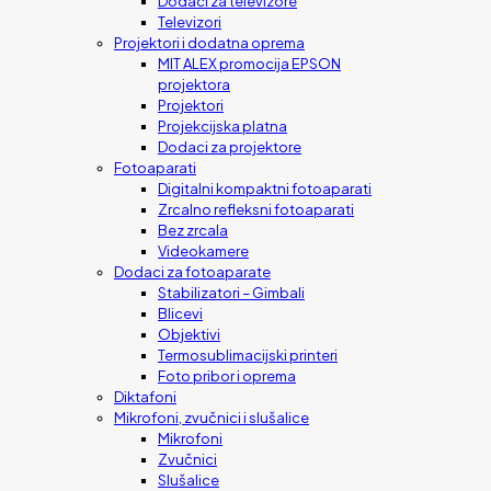
Dodaci za televizore
Televizori
Projektori i dodatna oprema
MIT ALEX promocija EPSON
projektora
Projektori
Projekcijska platna
Dodaci za projektore
Fotoaparati
Digitalni kompaktni fotoaparati
Zrcalno refleksni fotoaparati
Bez zrcala
Videokamere
Dodaci za fotoaparate
Stabilizatori – Gimbali
Blicevi
Objektivi
Termosublimacijski printeri
Foto pribor i oprema
Diktafoni
Mikrofoni, zvučnici i slušalice
Mikrofoni
Zvučnici
Slušalice