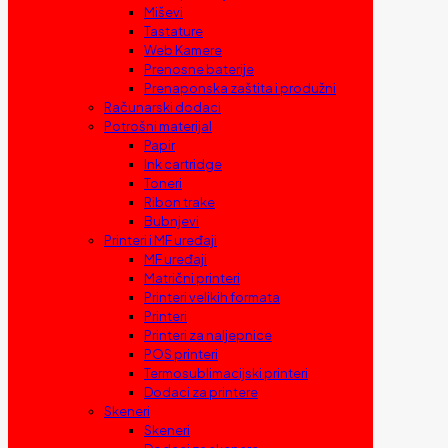
Miševi
Tastature
Web Kamere
Prenosne baterije
Prenaponska zaštita i produžni
Računarski dodaci
Potrošni materijal
Papir
Ink cartridge
Toneri
Ribon trake
Bubnjevi
Printeri i MF uređaji
MF uređaji
Matrični printeri
Printeri velikih formata
Printeri
Printeri za naljepnice
POS printeri
Termosublimacijski printeri
Dodaci za printere
Skeneri
Skeneri