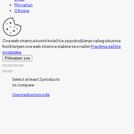
Moj račun
0
Korpa
Ova web stranica koristi kolačiće za poboljšanje vašeg iskustva.
Korištenjem ove web stranice slažete se s našim
Pravilima zaštite
podataka
.
Prihvatam sve
Select at least 2 products
to compare
Usporedi proizvode