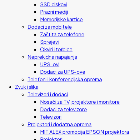
SSD diskovi
Prazni mediji
Memorijske kartice
Dodaci za mobitele
Zaštita za telefone
Sprejevi
Okviri i torbice
Neprekidna napajanja
UPS-ovi
Dodaci za UPS-ove
Telefoni i konferencijska oprema
Zvuk i slika
Televizori i dodaci
Nosači za TV, projektore i monitore
Dodaci za televizore
Televizori
Projektori i dodatna oprema
MIT ALEX promocija EPSON projektora
Projektori