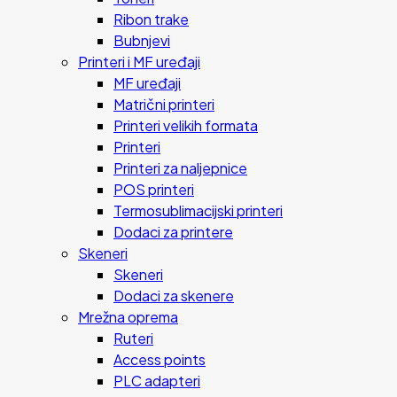
Ribon trake
Bubnjevi
Printeri i MF uređaji
MF uređaji
Matrični printeri
Printeri velikih formata
Printeri
Printeri za naljepnice
POS printeri
Termosublimacijski printeri
Dodaci za printere
Skeneri
Skeneri
Dodaci za skenere
Mrežna oprema
Ruteri
Access points
PLC adapteri