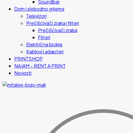
Soundbar
Dom i slobodno vrijeme
Televizori
Prečišćivači zraka i filteri
Prečišćivači zraka
Filteri
Električna bicikla
Kablovi i adapteri
PRINTSHOP
NAJAM – RENT A PRINT
Novosti