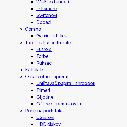
Wi-Fi extenderi
IP kamere
Switchevi
Dodaci
Gaming
Gaming stolice
Torbe, ruksaci i futrole
Futrole
Torbe
Ruksaci
Kalkulatori
Ostala office oprema
Uništavač papira – shredderi
Trimeri
Giljotine
Office oprema – ostalo
Pohrana podataka
USB-ovi
HDD diskovi