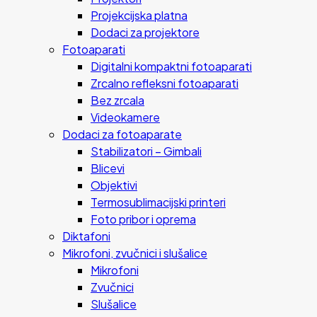
Projekcijska platna
Dodaci za projektore
Fotoaparati
Digitalni kompaktni fotoaparati
Zrcalno refleksni fotoaparati
Bez zrcala
Videokamere
Dodaci za fotoaparate
Stabilizatori – Gimbali
Blicevi
Objektivi
Termosublimacijski printeri
Foto pribor i oprema
Diktafoni
Mikrofoni, zvučnici i slušalice
Mikrofoni
Zvučnici
Slušalice