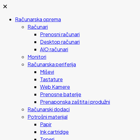
✕
Računarska oprema
Računari
Prenosni računari
Desktop računari
AIO računari
Monitori
Računarska periferija
Miševi
Tastature
Web Kamere
Prenosne baterije
Prenaponska zaštita i produžni
Računarski dodaci
Potrošni materijal
Papir
Ink cartridge
Toneri