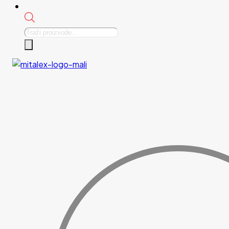
Products
search