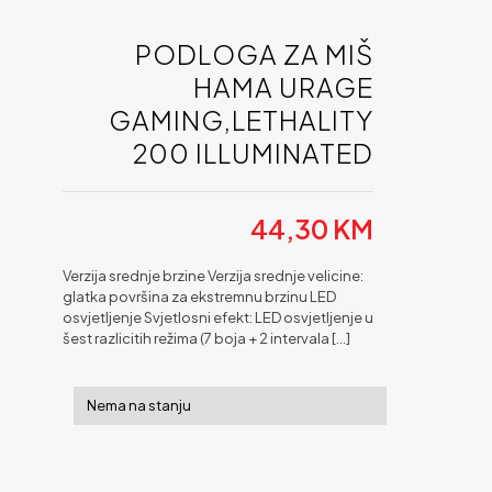
PODLOGA ZA MIŠ
HAMA URAGE
GAMING,LETHALITY
200 ILLUMINATED
44,30
KM
Verzija srednje brzine Verzija srednje velicine:
glatka površina za ekstremnu brzinu LED
osvjetljenje Svjetlosni efekt: LED osvjetljenje u
šest razlicitih režima (7 boja + 2 intervala
[…]
Nema na stanju