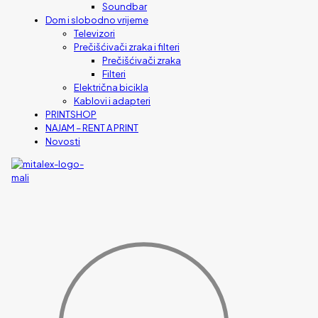
Soundbar
Dom i slobodno vrijeme
Televizori
Prečišćivači zraka i filteri
Prečišćivači zraka
Filteri
Električna bicikla
Kablovi i adapteri
PRINTSHOP
NAJAM – RENT A PRINT
Novosti