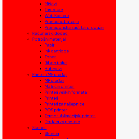
Miševi
Tastature
Web Kamere
Prenosne baterije
Prenaponska zaštita i produžni
Računarski dodaci
Potrošni materijal
Papir
Ink cartridge
Toneri
Ribon trake
Bubnjevi
Printeri i MF uređaji
MF uređaji
Matrični printeri
Printeri velikih formata
Printeri
Printeri za naljepnice
POS printeri
Termosublimacijski printeri
Dodaci za printere
Skeneri
Skeneri