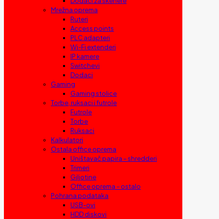
Dodaci za skenere
Mrežna oprema
Ruteri
Access points
PLC adapteri
Wi-Fi extenderi
IP kamere
Switchevi
Dodaci
Gaming
Gaming stolice
Torbe, ruksaci i futrole
Futrole
Torbe
Ruksaci
Kalkulatori
Ostala office oprema
Uništavač papira – shredderi
Trimeri
Giljotine
Office oprema – ostalo
Pohrana podataka
USB-ovi
HDD diskovi