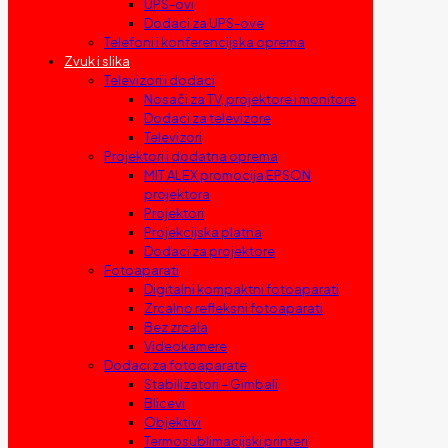
UPS-ovi
Dodaci za UPS-ove
Telefoni i konferencijska oprema
Zvuk i slika
Televizori i dodaci
Nosači za TV, projektore i monitore
Dodaci za televizore
Televizori
Projektori i dodatna oprema
MIT ALEX promocija EPSON
projektora
Projektori
Projekcijska platna
Dodaci za projektore
Fotoaparati
Digitalni kompaktni fotoaparati
Zrcalno refleksni fotoaparati
Bez zrcala
Videokamere
Dodaci za fotoaparate
Stabilizatori – Gimbali
Blicevi
Objektivi
Termosublimacijski printeri