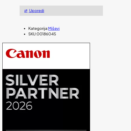
Uporedi
Kategorija:
Miševi
SKU:
00186045