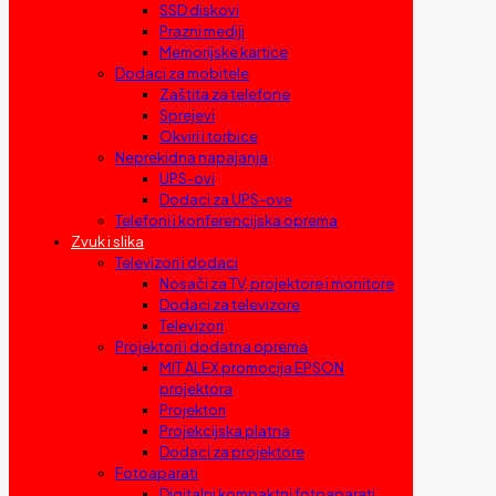
SSD diskovi
Prazni mediji
Memorijske kartice
Dodaci za mobitele
Zaštita za telefone
Sprejevi
Okviri i torbice
Neprekidna napajanja
UPS-ovi
Dodaci za UPS-ove
Telefoni i konferencijska oprema
Zvuk i slika
Televizori i dodaci
Nosači za TV, projektore i monitore
Dodaci za televizore
Televizori
Projektori i dodatna oprema
MIT ALEX promocija EPSON
projektora
Projektori
Projekcijska platna
Dodaci za projektore
Fotoaparati
Digitalni kompaktni fotoaparati