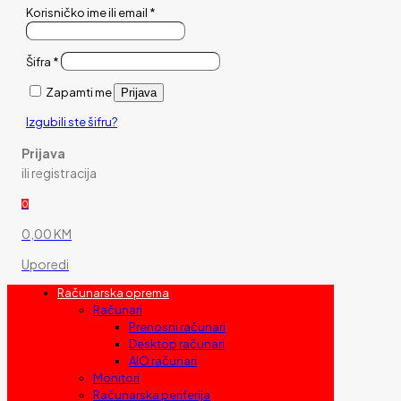
Korisničko ime ili email
*
Šifra
*
Zapamti me
Prijava
Izgubili ste šifru?
Prijava
ili registracija
0
0,00 KM
Uporedi
Računarska oprema
Računari
Prenosni računari
Desktop računari
AIO računari
Monitori
Računarska periferija