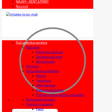
NAJAM – RENT A PRINT
Novosti
Računarska oprema
Računari
Prenosni računari
Desktop računari
AIO računari
Monitori
Računarska periferija
Miševi
Tastature
Web Kamere
Prenosne baterije
Prenaponska zaštita i produžni
Računarski dodaci
Potrošni materijal
Papir
Products