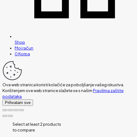
Shop
Moj račun
0
Korpa
Ova web stranica koristi kolačiće za poboljšanje vašeg iskustva.
Korištenjem ove web stranice slažete se s našim
Pravilima zaštite
podataka
.
Prihvatam sve
Select at least 2 products
to compare