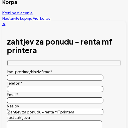
Korpa
Kreni na plaćanje
Nastavite kupnju
Vidi korpu
✕
zahtjev za ponudu - renta mf
printera
Ime i prezime/Naziv firme*
Telefon*
Email*
Naslov
Text zahtjeva