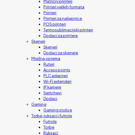
Matrični printeri
Printeri velikih formata
Printeri
Printeri za naljepnice
POS printeri
Termosublimacijski printeri
Dodaci za printere
Skeneri
Skeneri
Dodaci za skenere
Mrežna oprema
Ruteri
Access points
PLC adapteri
Wi-Fi extenderi
IP kamere
Switchevi
Dodaci
Gaming
Gaming stolice
Torbe, ruksaci i futrole
Futrole
Torbe
Ruksaci