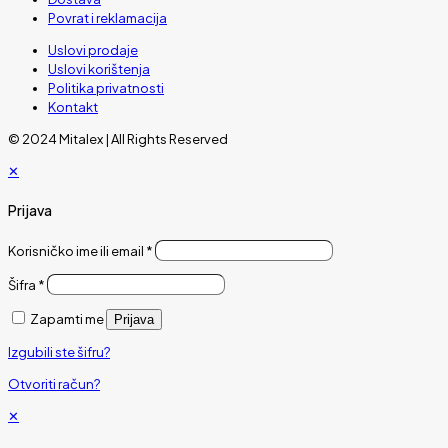
Povrat i reklamacija
Uslovi prodaje
Uslovi korištenja
Politika privatnosti
Kontakt
© 2024 Mitalex | All Rights Reserved
✕
Prijava
Korisničko ime ili email
*
Šifra
*
Zapamti me
Prijava
Izgubili ste šifru?
Otvoriti račun?
✕