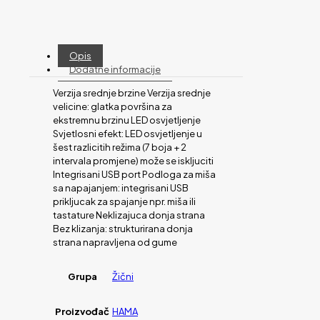
Opis
Dodatne informacije
Verzija srednje brzine Verzija srednje
velicine: glatka površina za
ekstremnu brzinu LED osvjetljenje
Svjetlosni efekt: LED osvjetljenje u
šest razlicitih režima (7 boja + 2
intervala promjene) može se iskljuciti
Integrisani USB port Podloga za miša
sa napajanjem: integrisani USB
prikljucak za spajanje npr. miša ili
tastature Neklizajuca donja strana
Bez klizanja: strukturirana donja
strana napravljena od gume
Grupa
Žični
Proizvođač
HAMA