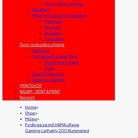
Foto pribor i oprema
Diktafoni
Mikrofoni, zvučnici i slušalice
Mikrofoni
Zvučnici
Slušalice
Soundbar
Dom i slobodno vrijeme
Televizori
Prečišćivači zraka i filteri
Prečišćivači zraka
Filteri
Električna bicikla
Kablovi i adapteri
PRINTSHOP
NAJAM – RENT A PRINT
Novosti
Home
>
Shop
>
Miševi
>
Podloga za miš HAMA uRage
Gaming,Lethality 200 Illuminated