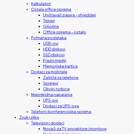
Kalkulatori
Ostala office oprema
Uništavač papira – shredderi
Trimeri
Giljotine
Office oprema – ostalo
Pohrana podataka
USB-ovi
HDD diskovi
SSD diskovi
Prazni mediji
Memorijske kartice
Dodaci za mobitele
Zaštita za telefone
Sprejevi
Okviri i torbice
Neprekidna napajanja
UPS-ovi
Dodaci za UPS-ove
Telefoni i konferencijska oprema
Zvuk i slika
Televizori i dodaci
Nosači za TV, projektore i monitore