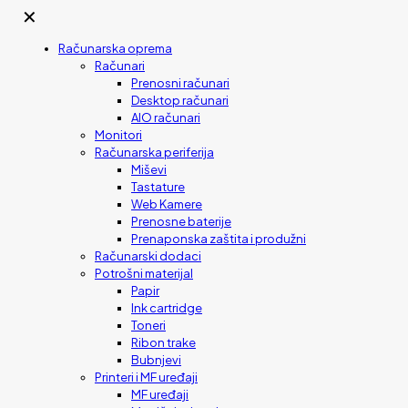
✕
Računarska oprema
Računari
Prenosni računari
Desktop računari
AIO računari
Monitori
Računarska periferija
Miševi
Tastature
Web Kamere
Prenosne baterije
Prenaponska zaštita i produžni
Računarski dodaci
Potrošni materijal
Papir
Ink cartridge
Toneri
Ribon trake
Bubnjevi
Printeri i MF uređaji
MF uređaji