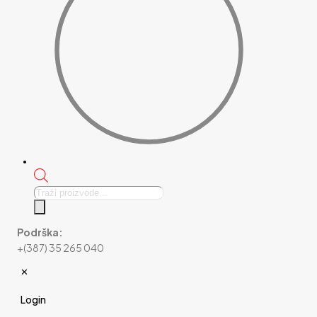
Products
search
Podrška:
+(387) 35 265 040
✕
Login