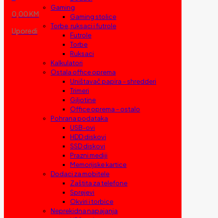
Gaming
0,00 KM
Gaming stolice
Torbe, ruksaci i futrole
Uporedi
Futrole
Torbe
Ruksaci
Kalkulatori
Ostala office oprema
Uništavač papira – shredderi
Trimeri
Giljotine
Office oprema – ostalo
Pohrana podataka
USB-ovi
HDD diskovi
SSD diskovi
Prazni mediji
Memorijske kartice
Dodaci za mobitele
Zaštita za telefone
Sprejevi
Okviri i torbice
Neprekidna napajanja