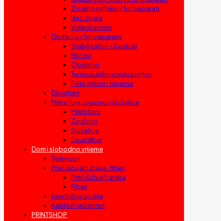
Zrcalno refleksni fotoaparati
Bez zrcala
Videokamere
Dodaci za fotoaparate
Stabilizatori – Gimbali
Blicevi
Objektivi
Termosublimacijski printeri
Foto pribor i oprema
Diktafoni
Mikrofoni, zvučnici i slušalice
Mikrofoni
Zvučnici
Slušalice
Soundbar
Dom i slobodno vrijeme
Televizori
Prečišćivači zraka i filteri
Prečišćivači zraka
Filteri
Električna bicikla
Kablovi i adapteri
PRINTSHOP