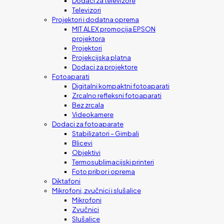
Dodaci za televizore
Televizori
Projektori i dodatna oprema
MIT ALEX promocija EPSON
projektora
Projektori
Projekcijska platna
Dodaci za projektore
Fotoaparati
Digitalni kompaktni fotoaparati
Zrcalno refleksni fotoaparati
Bez zrcala
Videokamere
Dodaci za fotoaparate
Stabilizatori – Gimbali
Blicevi
Objektivi
Termosublimacijski printeri
Foto pribor i oprema
Diktafoni
Mikrofoni, zvučnici i slušalice
Mikrofoni
Zvučnici
Slušalice