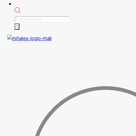
Products
search