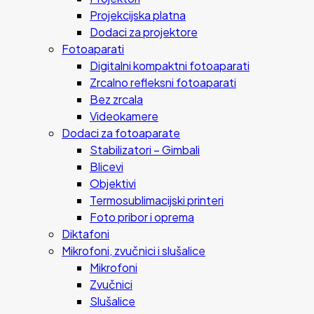
Projekcijska platna
Dodaci za projektore
Fotoaparati
Digitalni kompaktni fotoaparati
Zrcalno refleksni fotoaparati
Bez zrcala
Videokamere
Dodaci za fotoaparate
Stabilizatori – Gimbali
Blicevi
Objektivi
Termosublimacijski printeri
Foto pribor i oprema
Diktafoni
Mikrofoni, zvučnici i slušalice
Mikrofoni
Zvučnici
Slušalice