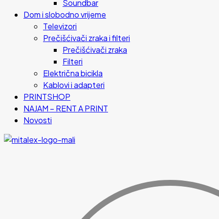
Soundbar
Dom i slobodno vrijeme
Televizori
Prečišćivači zraka i filteri
Prečišćivači zraka
Filteri
Električna bicikla
Kablovi i adapteri
PRINTSHOP
NAJAM – RENT A PRINT
Novosti