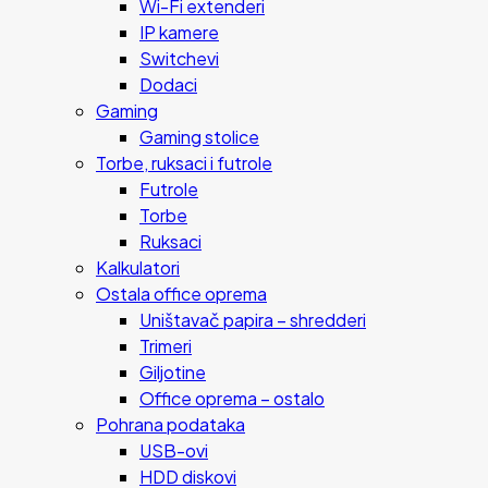
Wi-Fi extenderi
IP kamere
Switchevi
Dodaci
Gaming
Gaming stolice
Torbe, ruksaci i futrole
Futrole
Torbe
Ruksaci
Kalkulatori
Ostala office oprema
Uništavač papira – shredderi
Trimeri
Giljotine
Office oprema – ostalo
Pohrana podataka
USB-ovi
HDD diskovi