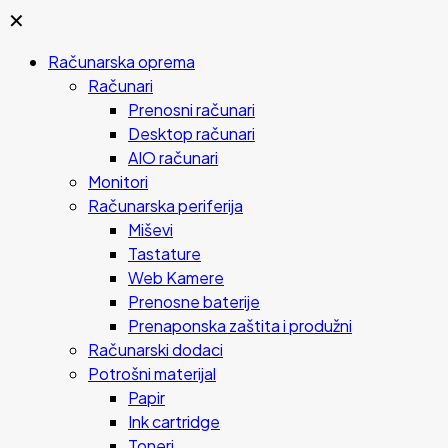
✕
Računarska oprema
Računari
Prenosni računari
Desktop računari
AIO računari
Monitori
Računarska periferija
Miševi
Tastature
Web Kamere
Prenosne baterije
Prenaponska zaštita i produžni
Računarski dodaci
Potrošni materijal
Papir
Ink cartridge
Toneri