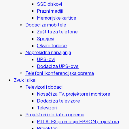
SSD diskovi
Prazni mediji
Memorijske kartice
Dodaci za mobitele
Zaštita za telefone
Sprejevi
Okviri i torbice
Neprekidna napajanja
UPS-ovi
Dodaci za UPS-ove
Telefoni i konferencijska oprema
Zvuk i slika
Televizori i dodaci
Nosači za TV, projektore i monitore
Dodaci za televizore
Televizori
Projektori i dodatna oprema
MIT ALEX promocija EPSON projektora
Projektori