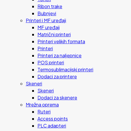
Ribon trake
Bubnjevi
Printeri i MF uređaji
MF uređaji
Matrični printeri
Printeri velikih formata
Printeri
Printeri za naljepnice
POS printeri
Termosublimacijski printeri
Dodaci za printere
Skeneri
Skeneri
Dodaci za skenere
Mrežna oprema
Ruteri
Access points
PLC adapteri