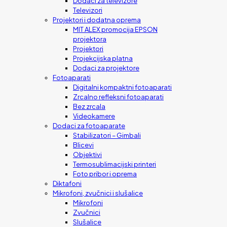
Dodaci za televizore
Televizori
Projektori i dodatna oprema
MIT ALEX promocija EPSON
projektora
Projektori
Projekcijska platna
Dodaci za projektore
Fotoaparati
Digitalni kompaktni fotoaparati
Zrcalno refleksni fotoaparati
Bez zrcala
Videokamere
Dodaci za fotoaparate
Stabilizatori – Gimbali
Blicevi
Objektivi
Termosublimacijski printeri
Foto pribor i oprema
Diktafoni
Mikrofoni, zvučnici i slušalice
Mikrofoni
Zvučnici
Slušalice