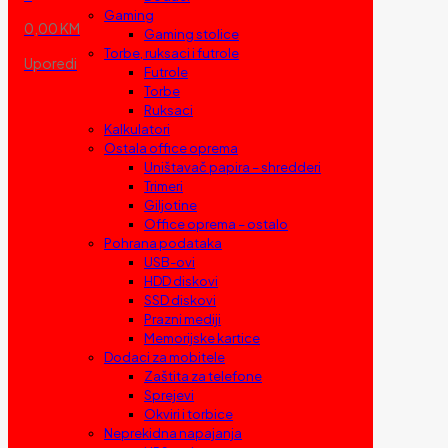
Gaming
0,00 KM
Gaming stolice
Torbe, ruksaci i futrole
Uporedi
Futrole
Torbe
Ruksaci
Kalkulatori
Ostala office oprema
Uništavač papira – shredderi
Trimeri
Giljotine
Office oprema – ostalo
Pohrana podataka
USB-ovi
HDD diskovi
SSD diskovi
Prazni mediji
Memorijske kartice
Dodaci za mobitele
Zaštita za telefone
Sprejevi
Okviri i torbice
Neprekidna napajanja