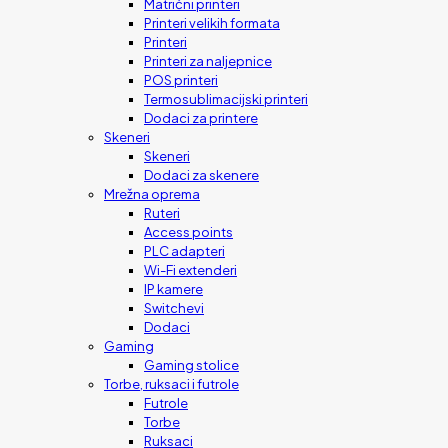
Matrični printeri
Printeri velikih formata
Printeri
Printeri za naljepnice
POS printeri
Termosublimacijski printeri
Dodaci za printere
Skeneri
Skeneri
Dodaci za skenere
Mrežna oprema
Ruteri
Access points
PLC adapteri
Wi-Fi extenderi
IP kamere
Switchevi
Dodaci
Gaming
Gaming stolice
Torbe, ruksaci i futrole
Futrole
Torbe
Ruksaci