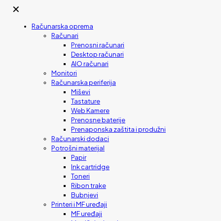
✕
Računarska oprema
Računari
Prenosni računari
Desktop računari
AIO računari
Monitori
Računarska periferija
Miševi
Tastature
Web Kamere
Prenosne baterije
Prenaponska zaštita i produžni
Računarski dodaci
Potrošni materijal
Papir
Ink cartridge
Toneri
Ribon trake
Bubnjevi
Printeri i MF uređaji
MF uređaji