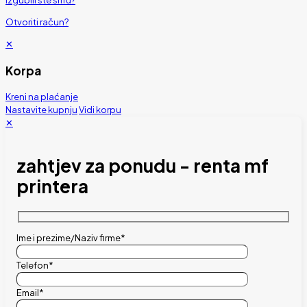
Izgubili ste šifru?
Otvoriti račun?
✕
Korpa
Kreni na plaćanje
Nastavite kupnju
Vidi korpu
✕
zahtjev za ponudu - renta mf
printera
Ime i prezime/Naziv firme*
Telefon*
Email*