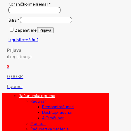
Korisničko ime ili email
*
Šifra
*
Zapamti me
Prijava
Izgubili ste šifru?
Prijava
ili registracija
0
0,00 KM
Uporedi
Računarska oprema
Računari
Prenosni računari
Desktop računari
AIO računari
Monitori
Računarska periferija