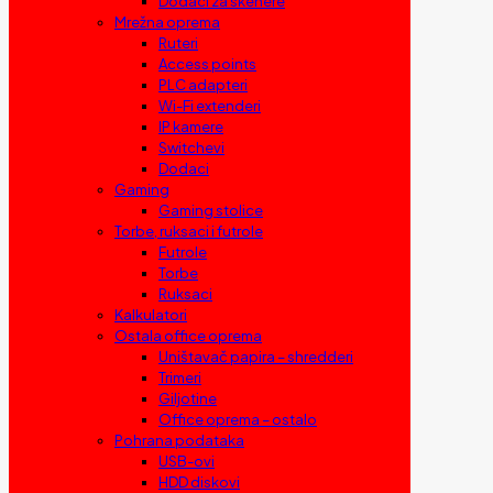
Dodaci za skenere
Mrežna oprema
Ruteri
Access points
PLC adapteri
Wi-Fi extenderi
IP kamere
Switchevi
Dodaci
Gaming
Gaming stolice
Torbe, ruksaci i futrole
Futrole
Torbe
Ruksaci
Kalkulatori
Ostala office oprema
Uništavač papira – shredderi
Trimeri
Giljotine
Office oprema – ostalo
Pohrana podataka
USB-ovi
HDD diskovi