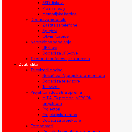
SSD diskovi
Prazni mediji
Memorijske kartice
Dodaci za mobitele
Zaštita za telefone
Sprejevi
Okviri i torbice
Neprekidna napajanja
UPS-ovi
Dodaci za UPS-ove
Telefoni i konferencijska oprema
Zvuk i slika
Televizori i dodaci
Nosači za TV, projektore i monitore
Dodaci za televizore
Televizori
Projektori i dodatna oprema
MIT ALEX promocija EPSON
projektora
Projektori
Projekcijska platna
Dodaci za projektore
Fotoaparati
Digitalni kompaktni fotoaparati