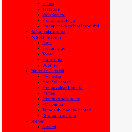
Miševi
Tastature
Web Kamere
Prenosne baterije
Prenaponska zaštita i produžni
Računarski dodaci
Potrošni materijal
Papir
Ink cartridge
Toneri
Ribon trake
Bubnjevi
Printeri i MF uređaji
MF uređaji
Matrični printeri
Printeri velikih formata
Printeri
Printeri za naljepnice
POS printeri
Termosublimacijski printeri
Dodaci za printere
Skeneri
Skeneri