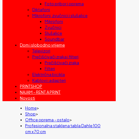
Foto pribor i oprema
Diktafoni
Mikrofoni, zvučnici i slušalice
Mikrofoni
Zvučnici
Slušalice
Soundbar
Dom i slobodno vrijeme
Televizori
Prečišćivači zraka i filteri
Prečišćivači zraka
Filteri
Električna bicikla
Kablovi i adapteri
PRINTSHOP
NAJAM – RENT A PRINT
Novosti
Home
>
Shop
>
Office oprema - ostalo
>
Profesionalna staklena tabla Dahle 100
cm x 70 cm