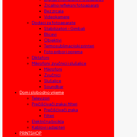
Zrcalno refleksni fotoaparati
Bez zrcala
Videokamere
Dodaci za fotoaparate
Stabilizatori – Gimbali
Blicevi
Objektivi
Termosublimacijski printeri
Foto pribor i oprema
Diktafoni
Mikrofoni, zvučnici i slušalice
Mikrofoni
Zvučnici
Slušalice
Soundbar
Dom i slobodno vrijeme
Televizori
Prečišćivači zraka i filteri
Prečišćivači zraka
Filteri
Električna bicikla
Kablovi i adapteri
PRINTSHOP