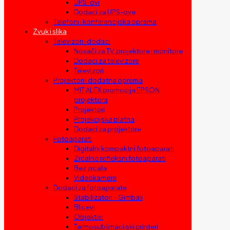
UPS-ovi
Dodaci za UPS-ove
Telefoni i konferencijska oprema
Zvuk i slika
Televizori i dodaci
Nosači za TV, projektore i monitore
Dodaci za televizore
Televizori
Projektori i dodatna oprema
MIT ALEX promocija EPSON
projektora
Projektori
Projekcijska platna
Dodaci za projektore
Fotoaparati
Digitalni kompaktni fotoaparati
Zrcalno refleksni fotoaparati
Bez zrcala
Videokamere
Dodaci za fotoaparate
Stabilizatori – Gimbali
Blicevi
Objektivi
Termosublimacijski printeri