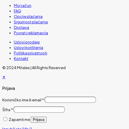
Moj račun
FAQ
Opcije plaćanja
Sigurnost plaćanja
Dostava
Povrat i reklamacija
Uslovi prodaje
Uslovi korištenja
Politika privatnosti
Kontakt
© 2024 Mitalex | All Rights Reserved
✕
Prijava
Korisničko ime ili email
*
Šifra
*
Zapamti me
Prijava