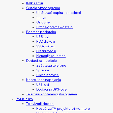
Kalkulatori
Ostala office oprema
Uništavač papira – shredderi
Trimeri
Giljotine
Office oprema – ostalo
Pohrana podataka
USB-ovi
HDD diskovi
SSD diskovi
Prazni mediji
Memorijske kartice
Dodaci za mobitele
Zaštita za telefone
Sprejevi
Okviri i torbice
Neprekidna napajanja
UPS-ovi
Dodaci za UPS-ove
Telefoni i konferencijska oprema
Zvuk i slika
Televizori i dodaci
Nosači za TV, projektore i monitore