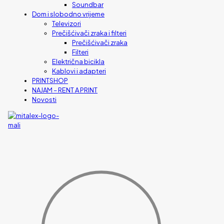
Soundbar
Dom i slobodno vrijeme
Televizori
Prečišćivači zraka i filteri
Prečišćivači zraka
Filteri
Električna bicikla
Kablovi i adapteri
PRINTSHOP
NAJAM – RENT A PRINT
Novosti