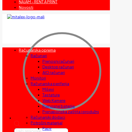
NAJAM – RENT A PRINT
Novosti
Računarska oprema
Računari
Prenosni računari
Desktop računari
AIO računari
Monitori
Računarska periferija
Miševi
Tastature
Web Kamere
Prenosne baterije
Prenaponska zaštita i produžni
Računarski dodaci
Potrošni materijal
Papir
Products