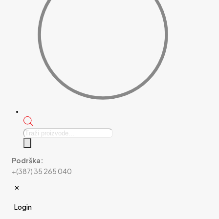
Products
search
Podrška:
+(387) 35 265 040
✕
Login