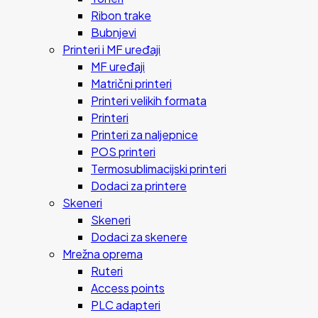
Ribon trake
Bubnjevi
Printeri i MF uređaji
MF uređaji
Matrični printeri
Printeri velikih formata
Printeri
Printeri za naljepnice
POS printeri
Termosublimacijski printeri
Dodaci za printere
Skeneri
Skeneri
Dodaci za skenere
Mrežna oprema
Ruteri
Access points
PLC adapteri