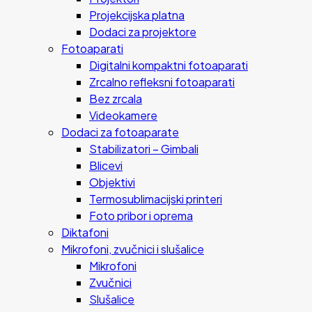
Projekcijska platna
Dodaci za projektore
Fotoaparati
Digitalni kompaktni fotoaparati
Zrcalno refleksni fotoaparati
Bez zrcala
Videokamere
Dodaci za fotoaparate
Stabilizatori – Gimbali
Blicevi
Objektivi
Termosublimacijski printeri
Foto pribor i oprema
Diktafoni
Mikrofoni, zvučnici i slušalice
Mikrofoni
Zvučnici
Slušalice