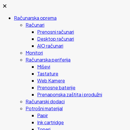
✕
Računarska oprema
Računari
Prenosni računari
Desktop računari
AIO računari
Monitori
Računarska periferija
Miševi
Tastature
Web Kamere
Prenosne baterije
Prenaponska zaštita i produžni
Računarski dodaci
Potrošni materijal
Papir
Ink cartridge
Toneri