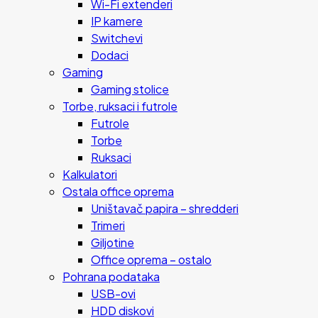
Wi-Fi extenderi
IP kamere
Switchevi
Dodaci
Gaming
Gaming stolice
Torbe, ruksaci i futrole
Futrole
Torbe
Ruksaci
Kalkulatori
Ostala office oprema
Uništavač papira – shredderi
Trimeri
Giljotine
Office oprema – ostalo
Pohrana podataka
USB-ovi
HDD diskovi