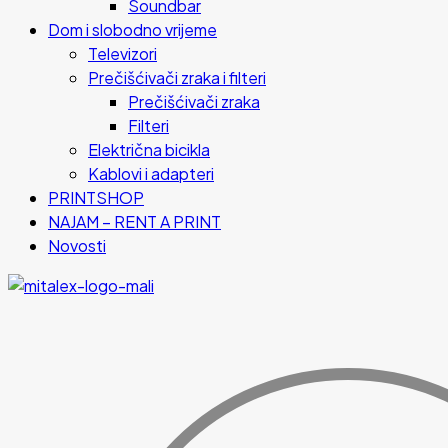
Soundbar
Dom i slobodno vrijeme
Televizori
Prečišćivači zraka i filteri
Prečišćivači zraka
Filteri
Električna bicikla
Kablovi i adapteri
PRINTSHOP
NAJAM – RENT A PRINT
Novosti