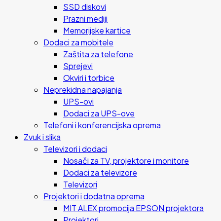
SSD diskovi
Prazni mediji
Memorijske kartice
Dodaci za mobitele
Zaštita za telefone
Sprejevi
Okviri i torbice
Neprekidna napajanja
UPS-ovi
Dodaci za UPS-ove
Telefoni i konferencijska oprema
Zvuk i slika
Televizori i dodaci
Nosači za TV, projektore i monitore
Dodaci za televizore
Televizori
Projektori i dodatna oprema
MIT ALEX promocija EPSON projektora
Projektori