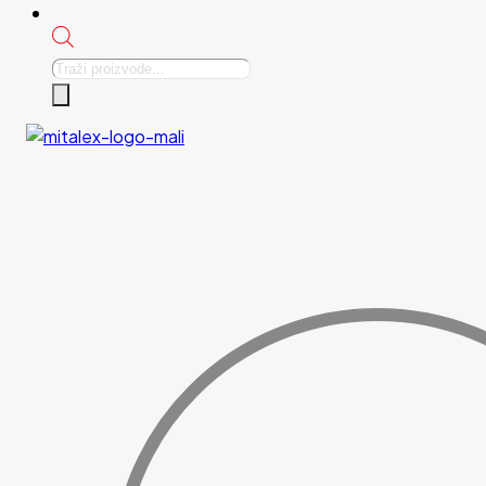
Products
search