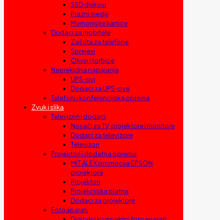
SSD diskovi
Prazni mediji
Memorijske kartice
Dodaci za mobitele
Zaštita za telefone
Sprejevi
Okviri i torbice
Neprekidna napajanja
UPS-ovi
Dodaci za UPS-ove
Telefoni i konferencijska oprema
Zvuk i slika
Televizori i dodaci
Nosači za TV, projektore i monitore
Dodaci za televizore
Televizori
Projektori i dodatna oprema
MIT ALEX promocija EPSON
projektora
Projektori
Projekcijska platna
Dodaci za projektore
Fotoaparati
Digitalni kompaktni fotoaparati