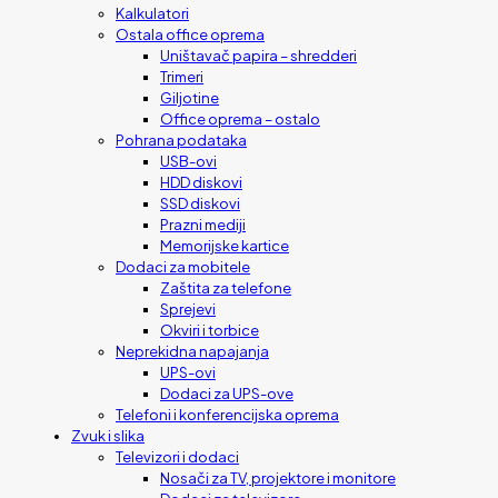
Kalkulatori
Ostala office oprema
Uništavač papira – shredderi
Trimeri
Giljotine
Office oprema – ostalo
Pohrana podataka
USB-ovi
HDD diskovi
SSD diskovi
Prazni mediji
Memorijske kartice
Dodaci za mobitele
Zaštita za telefone
Sprejevi
Okviri i torbice
Neprekidna napajanja
UPS-ovi
Dodaci za UPS-ove
Telefoni i konferencijska oprema
Zvuk i slika
Televizori i dodaci
Nosači za TV, projektore i monitore