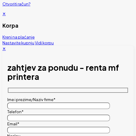
Otvoriti račun?
✕
Korpa
Kreni na plaćanje
Nastavite kupnju
Vidi korpu
✕
zahtjev za ponudu - renta mf
printera
Ime i prezime/Naziv firme*
Telefon*
Email*
Naslov