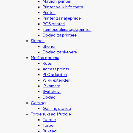
Matrični printeri
Printeri velikih formata
Printeri
Printeri za naljepnice
POS printeri
Termosublimacijski printeri
Dodaci za printere
Skeneri
Skeneri
Dodaci za skenere
Mrežna oprema
Ruteri
Access points
PLC adapteri
Wi-Fi extenderi
IP kamere
Switchevi
Dodaci
Gaming
Gaming stolice
Torbe, ruksaci i futrole
Futrole
Torbe
Ruksaci