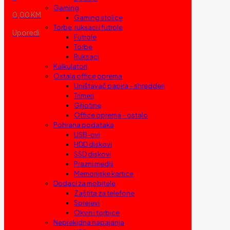
Gaming
0,00 KM
Gaming stolice
Torbe, ruksaci i futrole
Uporedi
Futrole
Torbe
Ruksaci
Kalkulatori
Ostala office oprema
Uništavač papira – shredderi
Trimeri
Giljotine
Office oprema – ostalo
Pohrana podataka
USB-ovi
HDD diskovi
SSD diskovi
Prazni mediji
Memorijske kartice
Dodaci za mobitele
Zaštita za telefone
Sprejevi
Okviri i torbice
Neprekidna napajanja