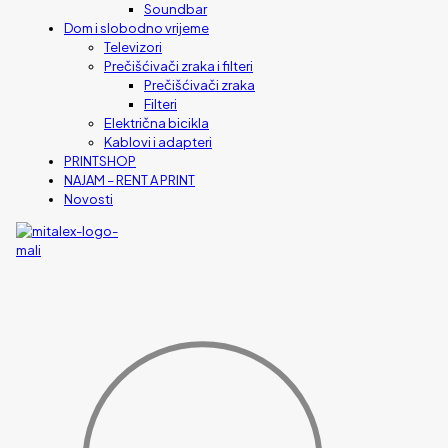
Soundbar
Dom i slobodno vrijeme
Televizori
Prečišćivači zraka i filteri
Prečišćivači zraka
Filteri
Električna bicikla
Kablovi i adapteri
PRINTSHOP
NAJAM – RENT A PRINT
Novosti