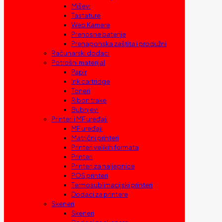
Miševi
Tastature
Web Kamere
Prenosne baterije
Prenaponska zaštita i produžni
Računarski dodaci
Potrošni materijal
Papir
Ink cartridge
Toneri
Ribon trake
Bubnjevi
Printeri i MF uređaji
MF uređaji
Matrični printeri
Printeri velikih formata
Printeri
Printeri za naljepnice
POS printeri
Termosublimacijski printeri
Dodaci za printere
Skeneri
Skeneri