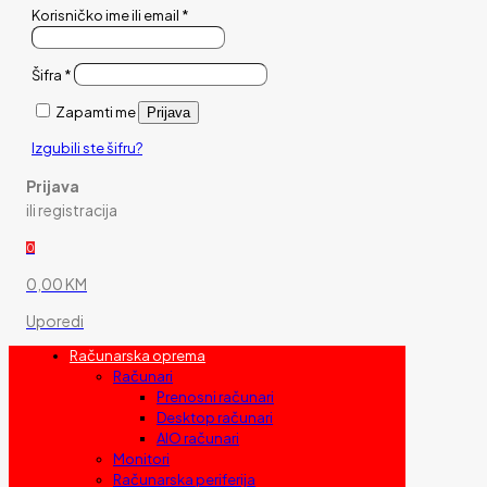
Korisničko ime ili email
*
Šifra
*
Zapamti me
Prijava
Izgubili ste šifru?
Prijava
ili registracija
0
0,00 KM
Uporedi
Računarska oprema
Računari
Prenosni računari
Desktop računari
AIO računari
Monitori
Računarska periferija