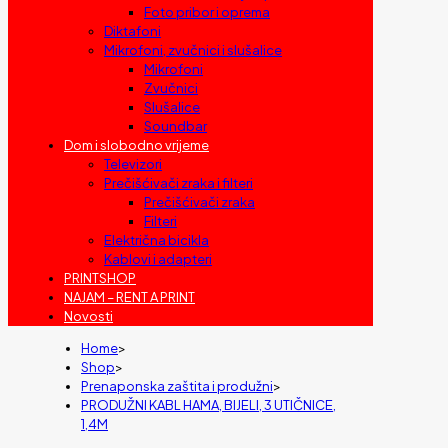
Foto pribor i oprema
Diktafoni
Mikrofoni, zvučnici i slušalice
Mikrofoni
Zvučnici
Slušalice
Soundbar
Dom i slobodno vrijeme
Televizori
Prečišćivači zraka i filteri
Prečišćivači zraka
Filteri
Električna bicikla
Kablovi i adapteri
PRINTSHOP
NAJAM – RENT A PRINT
Novosti
Home
>
Shop
>
Prenaponska zaštita i produžni
>
PRODUŽNI KABL HAMA, BIJELI, 3 UTIČNICE,
1,4M