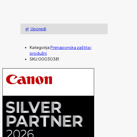
Uporedi
Kategorija:
Prenaponska zaštita i
produžni
SKU:
00030381