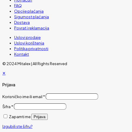
FAQ
Opcije plaćanja
Sigurnost plaćanja
Dostava
Povrat i reklamacija
Uslovi prodaje
Uslovi korištenja
Politika privatnosti
Kontakt
© 2024 Mitalex | All Rights Reserved
✕
Prijava
Korisničko ime ili email
*
Šifra
*
Zapamti me
Prijava
Izgubili ste šifru?