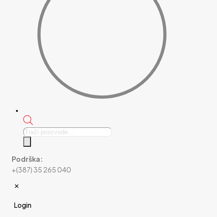
Products
search
Podrška:
+(387) 35 265 040
✕
Login