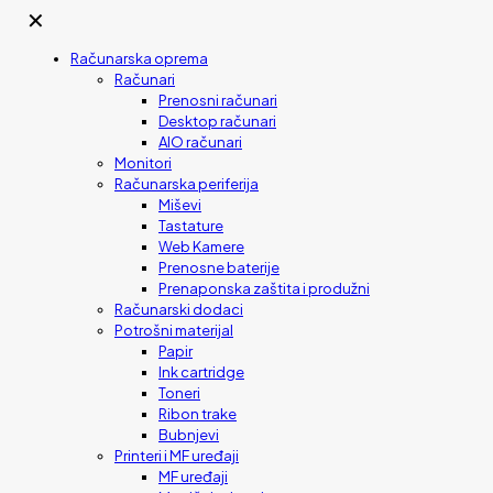
✕
Računarska oprema
Računari
Prenosni računari
Desktop računari
AIO računari
Monitori
Računarska periferija
Miševi
Tastature
Web Kamere
Prenosne baterije
Prenaponska zaštita i produžni
Računarski dodaci
Potrošni materijal
Papir
Ink cartridge
Toneri
Ribon trake
Bubnjevi
Printeri i MF uređaji
MF uređaji