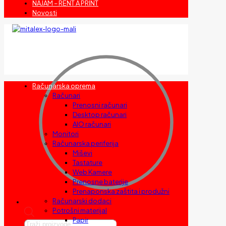
NAJAM – RENT A PRINT
Novosti
Računarska oprema
Računari
Prenosni računari
Desktop računari
AIO računari
Monitori
Računarska periferija
Miševi
Tastature
Web Kamere
Prenosne baterije
Prenaponska zaštita i produžni
Računarski dodaci
Potrošni materijal
Papir
Products