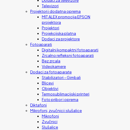
Dodaci za televizore
Televizori
Projektori i dodatna oprema
MIT ALEX promocija EPSON
projektora
Projektori
Projekcijska platna
Dodaci za projektore
Fotoaparati
Digitalni kompaktni fotoaparati
Zrcalno refleksni fotoaparati
Bez zrcala
Videokamere
Dodaci za fotoaparate
Stabilizatori – Gimbali
Blicevi
Objektivi
Termosublimacijski printeri
Foto pribor i oprema
Diktafoni
Mikrofoni, zvučnici i slušalice
Mikrofoni
Zvučnici
Slušalice