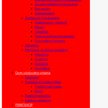
Zrcalno refleksni fotoaparati
Bez zrcala
Videokamere
Dodaci za fotoaparate
Stabilizatori – Gimbali
Blicevi
Objektivi
Termosublimacijski printeri
Foto pribor i oprema
Diktafoni
Mikrofoni, zvučnici i slušalice
Mikrofoni
Zvučnici
Slušalice
Soundbar
Dom i slobodno vrijeme
Televizori
Prečišćivači zraka i filteri
Prečišćivači zraka
Filteri
Električna bicikla
Kablovi i adapteri
PRINTSHOP