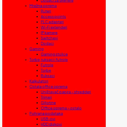
Dodaci za skenere
Mrežna oprema
Ruteri
Access points
PLC adapteri
Wi-Fi extenderi
IP kamere
Switchevi
Dodaci
Gaming
Gaming stolice
Torbe, ruksaci i futrole
Futrole
Torbe
Ruksaci
Kalkulatori
Ostala office oprema
Uništavač papira – shredderi
Trimeri
Giljotine
Office oprema – ostalo
Pohrana podataka
USB-ovi
HDD diskovi