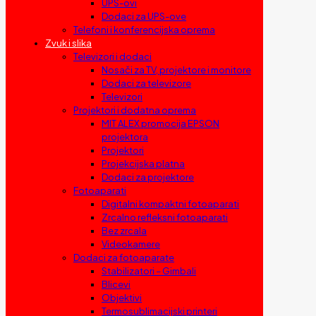
UPS-ovi
Dodaci za UPS-ove
Telefoni i konferencijska oprema
Zvuk i slika
Televizori i dodaci
Nosači za TV, projektore i monitore
Dodaci za televizore
Televizori
Projektori i dodatna oprema
MIT ALEX promocija EPSON
projektora
Projektori
Projekcijska platna
Dodaci za projektore
Fotoaparati
Digitalni kompaktni fotoaparati
Zrcalno refleksni fotoaparati
Bez zrcala
Videokamere
Dodaci za fotoaparate
Stabilizatori – Gimbali
Blicevi
Objektivi
Termosublimacijski printeri