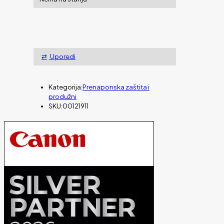
Uporedi
Kategorija:
Prenaponska zaštita i
produžni
SKU:
00121911