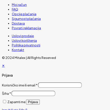
Moj račun
FAQ
Opcije plaćanja
Sigurnost plaćanja
Dostava
Povrat i reklamacija
Uslovi prodaje
Uslovi korištenja
Politika privatnosti
Kontakt
© 2024 Mitalex | All Rights Reserved
✕
Prijava
Korisničko ime ili email
*
Šifra
*
Zapamti me
Prijava