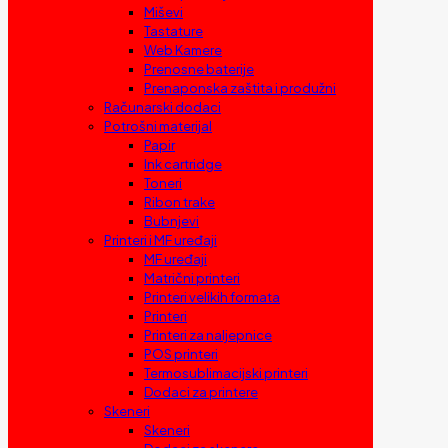
Miševi
Tastature
Web Kamere
Prenosne baterije
Prenaponska zaštita i produžni
Računarski dodaci
Potrošni materijal
Papir
Ink cartridge
Toneri
Ribon trake
Bubnjevi
Printeri i MF uređaji
MF uređaji
Matrični printeri
Printeri velikih formata
Printeri
Printeri za naljepnice
POS printeri
Termosublimacijski printeri
Dodaci za printere
Skeneri
Skeneri