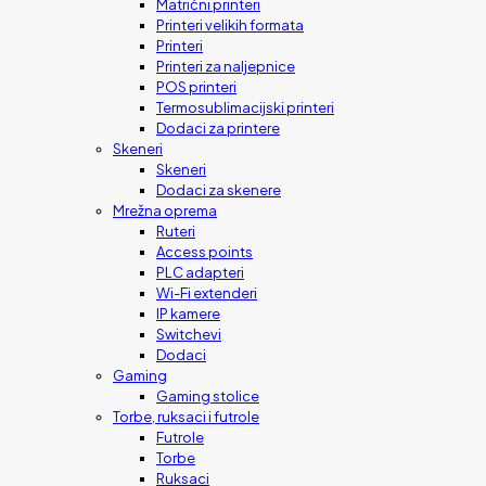
Matrični printeri
Printeri velikih formata
Printeri
Printeri za naljepnice
POS printeri
Termosublimacijski printeri
Dodaci za printere
Skeneri
Skeneri
Dodaci za skenere
Mrežna oprema
Ruteri
Access points
PLC adapteri
Wi-Fi extenderi
IP kamere
Switchevi
Dodaci
Gaming
Gaming stolice
Torbe, ruksaci i futrole
Futrole
Torbe
Ruksaci