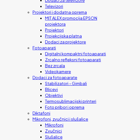
Dodaci za televizore
Televizori
Projektori i dodatna oprema
MIT ALEX promocija EPSON
projektora
Projektori
Projekcijska platna
Dodaci za projektore
Fotoaparati
Digitalni kompaktni fotoaparati
Zrcalno refleksni fotoaparati
Bez zrcala
Videokamere
Dodaci za fotoaparate
Stabilizatori – Gimbali
Blicevi
Objektivi
Termosublimacijski printeri
Foto pribor i oprema
Diktafoni
Mikrofoni, zvučnici i slušalice
Mikrofoni
Zvučnici
Slušalice