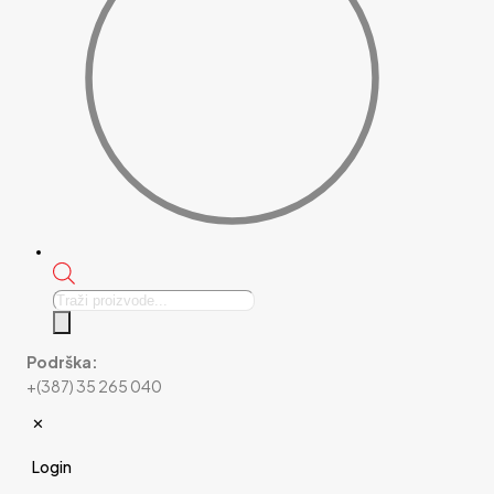
Products
search
Podrška:
+(387) 35 265 040
✕
Login