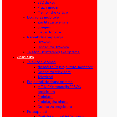
SSD diskovi
Prazni mediji
Memorijske kartice
Dodaci za mobitele
Zaštita za telefone
Sprejevi
Okviri i torbice
Neprekidna napajanja
UPS-ovi
Dodaci za UPS-ove
Telefoni i konferencijska oprema
Zvuk i slika
Televizori i dodaci
Nosači za TV, projektore i monitore
Dodaci za televizore
Televizori
Projektori i dodatna oprema
MIT ALEX promocija EPSON
projektora
Projektori
Projekcijska platna
Dodaci za projektore
Fotoaparati
Digitalni kompaktni fotoaparati