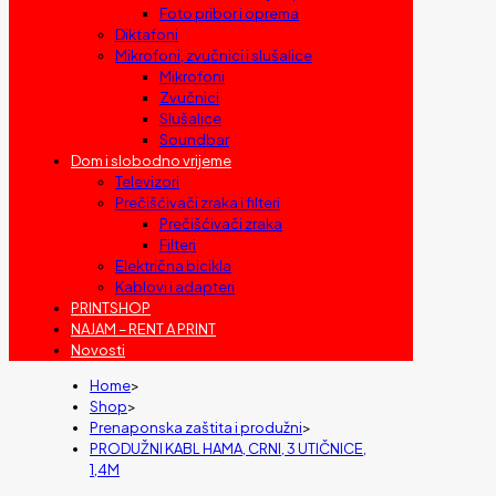
Foto pribor i oprema
Diktafoni
Mikrofoni, zvučnici i slušalice
Mikrofoni
Zvučnici
Slušalice
Soundbar
Dom i slobodno vrijeme
Televizori
Prečišćivači zraka i filteri
Prečišćivači zraka
Filteri
Električna bicikla
Kablovi i adapteri
PRINTSHOP
NAJAM – RENT A PRINT
Novosti
Home
>
Shop
>
Prenaponska zaštita i produžni
>
PRODUŽNI KABL HAMA, CRNI, 3 UTIČNICE,
1,4M