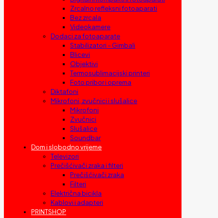
Zrcalno refleksni fotoaparati
Bez zrcala
Videokamere
Dodaci za fotoaparate
Stabilizatori – Gimbali
Blicevi
Objektivi
Termosublimacijski printeri
Foto pribor i oprema
Diktafoni
Mikrofoni, zvučnici i slušalice
Mikrofoni
Zvučnici
Slušalice
Soundbar
Dom i slobodno vrijeme
Televizori
Prečišćivači zraka i filteri
Prečišćivači zraka
Filteri
Električna bicikla
Kablovi i adapteri
PRINTSHOP