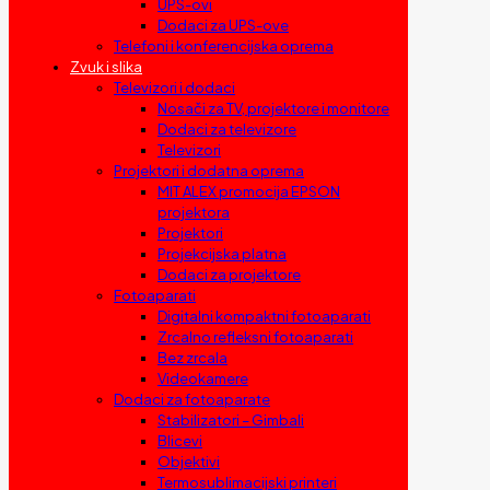
UPS-ovi
Dodaci za UPS-ove
Telefoni i konferencijska oprema
Zvuk i slika
Televizori i dodaci
Nosači za TV, projektore i monitore
Dodaci za televizore
Televizori
Projektori i dodatna oprema
MIT ALEX promocija EPSON
projektora
Projektori
Projekcijska platna
Dodaci za projektore
Fotoaparati
Digitalni kompaktni fotoaparati
Zrcalno refleksni fotoaparati
Bez zrcala
Videokamere
Dodaci za fotoaparate
Stabilizatori – Gimbali
Blicevi
Objektivi
Termosublimacijski printeri