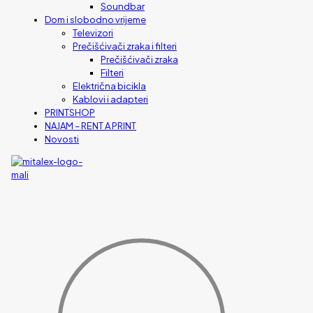
Soundbar
Dom i slobodno vrijeme
Televizori
Prečišćivači zraka i filteri
Prečišćivači zraka
Filteri
Električna bicikla
Kablovi i adapteri
PRINTSHOP
NAJAM – RENT A PRINT
Novosti