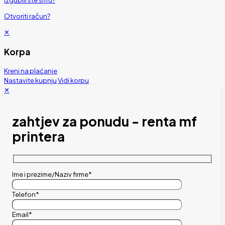
Izgubili ste šifru?
Otvoriti račun?
✕
Korpa
Kreni na plaćanje
Nastavite kupnju
Vidi korpu
✕
zahtjev za ponudu - renta mf
printera
Ime i prezime/Naziv firme*
Telefon*
Email*