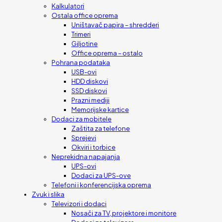
Kalkulatori
Ostala office oprema
Uništavač papira – shredderi
Trimeri
Giljotine
Office oprema – ostalo
Pohrana podataka
USB-ovi
HDD diskovi
SSD diskovi
Prazni mediji
Memorijske kartice
Dodaci za mobitele
Zaštita za telefone
Sprejevi
Okviri i torbice
Neprekidna napajanja
UPS-ovi
Dodaci za UPS-ove
Telefoni i konferencijska oprema
Zvuk i slika
Televizori i dodaci
Nosači za TV, projektore i monitore