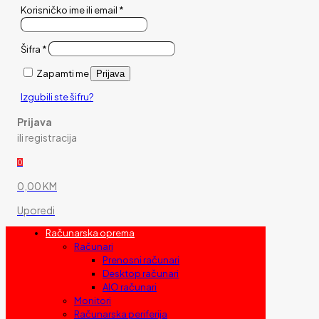
Korisničko ime ili email
*
Šifra
*
Zapamti me
Prijava
Izgubili ste šifru?
Prijava
ili registracija
0
0,00 KM
Uporedi
Računarska oprema
Računari
Prenosni računari
Desktop računari
AIO računari
Monitori
Računarska periferija