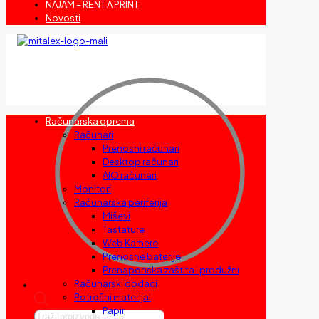
NAJAM – RENT A PRINT
Novosti
Računarska oprema
Računari
Prenosni računari
Desktop računari
AIO računari
Monitori
Računarska periferija
Miševi
Tastature
Web Kamere
Prenosne baterije
Prenaponska zaštita i produžni
Računarski dodaci
Potrošni materijal
Papir
Products