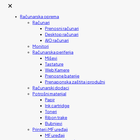
✕
Računarska oprema
Računari
Prenosni računari
Desktop računari
AIO računari
Monitori
Računarska periferija
Miševi
Tastature
Web Kamere
Prenosne baterije
Prenaponska zaštita i produžni
Računarski dodaci
Potrošni materijal
Papir
Ink cartridge
Toneri
Ribon trake
Bubnjevi
Printeri i MF uređaji
MF uređaji