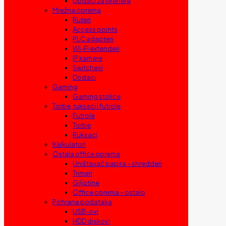
Dodaci za skenere
Mrežna oprema
Ruteri
Access points
PLC adapteri
Wi-Fi extenderi
IP kamere
Switchevi
Dodaci
Gaming
Gaming stolice
Torbe, ruksaci i futrole
Futrole
Torbe
Ruksaci
Kalkulatori
Ostala office oprema
Uništavač papira – shredderi
Trimeri
Giljotine
Office oprema – ostalo
Pohrana podataka
USB-ovi
HDD diskovi