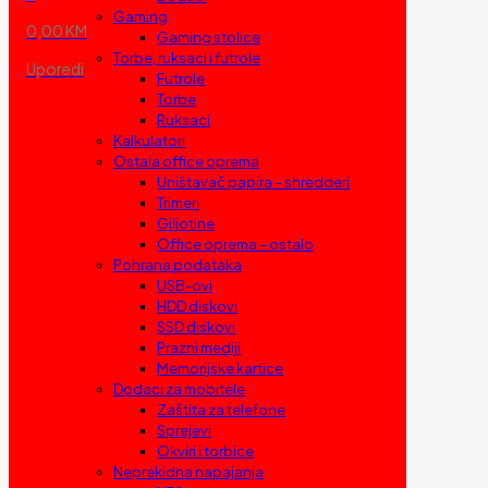
Gaming
0,00 KM
Gaming stolice
Torbe, ruksaci i futrole
Uporedi
Futrole
Torbe
Ruksaci
Kalkulatori
Ostala office oprema
Uništavač papira – shredderi
Trimeri
Giljotine
Office oprema – ostalo
Pohrana podataka
USB-ovi
HDD diskovi
SSD diskovi
Prazni mediji
Memorijske kartice
Dodaci za mobitele
Zaštita za telefone
Sprejevi
Okviri i torbice
Neprekidna napajanja