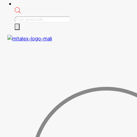
Products
search