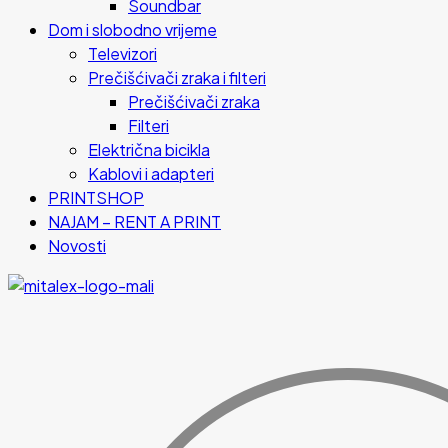
Soundbar
Dom i slobodno vrijeme
Televizori
Prečišćivači zraka i filteri
Prečišćivači zraka
Filteri
Električna bicikla
Kablovi i adapteri
PRINTSHOP
NAJAM – RENT A PRINT
Novosti