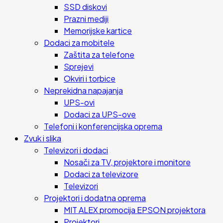
SSD diskovi
Prazni mediji
Memorijske kartice
Dodaci za mobitele
Zaštita za telefone
Sprejevi
Okviri i torbice
Neprekidna napajanja
UPS-ovi
Dodaci za UPS-ove
Telefoni i konferencijska oprema
Zvuk i slika
Televizori i dodaci
Nosači za TV, projektore i monitore
Dodaci za televizore
Televizori
Projektori i dodatna oprema
MIT ALEX promocija EPSON projektora
Projektori