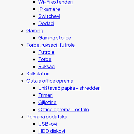
Wi-Fi extenderi
IP kamere
Switchevi
Dodaci
Gaming
Gaming stolice
Torbe, ruksaci i futrole
Futrole
Torbe
Ruksaci
Kalkulatori
Ostala office oprema
Uništavač papira – shredderi
Trimeri
Giljotine
Office oprema – ostalo
Pohrana podataka
USB-ovi
HDD diskovi