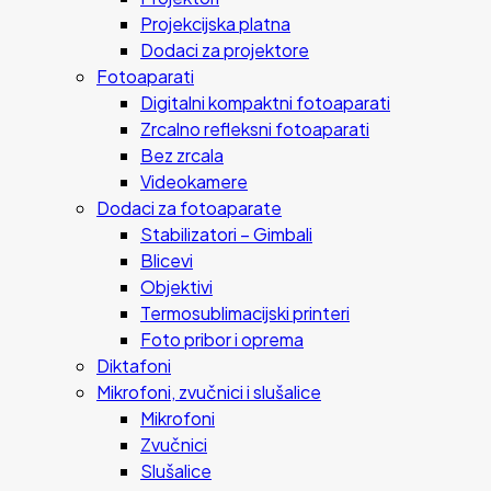
Projekcijska platna
Dodaci za projektore
Fotoaparati
Digitalni kompaktni fotoaparati
Zrcalno refleksni fotoaparati
Bez zrcala
Videokamere
Dodaci za fotoaparate
Stabilizatori – Gimbali
Blicevi
Objektivi
Termosublimacijski printeri
Foto pribor i oprema
Diktafoni
Mikrofoni, zvučnici i slušalice
Mikrofoni
Zvučnici
Slušalice