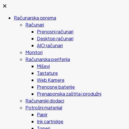
✕
Računarska oprema
Računari
Prenosni računari
Desktop računari
AIO računari
Monitori
Računarska periferija
Miševi
Tastature
Web Kamere
Prenosne baterije
Prenaponska zaštita i produžni
Računarski dodaci
Potrošni materijal
Papir
Ink cartridge
Toneri