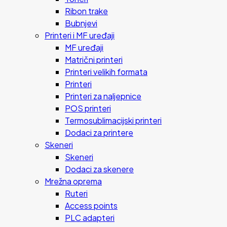
Ribon trake
Bubnjevi
Printeri i MF uređaji
MF uređaji
Matrični printeri
Printeri velikih formata
Printeri
Printeri za naljepnice
POS printeri
Termosublimacijski printeri
Dodaci za printere
Skeneri
Skeneri
Dodaci za skenere
Mrežna oprema
Ruteri
Access points
PLC adapteri