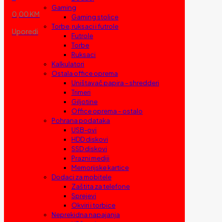
Gaming
0,00 KM
Gaming stolice
Torbe, ruksaci i futrole
Uporedi
Futrole
Torbe
Ruksaci
Kalkulatori
Ostala office oprema
Uništavač papira – shredderi
Trimeri
Giljotine
Office oprema – ostalo
Pohrana podataka
USB-ovi
HDD diskovi
SSD diskovi
Prazni mediji
Memorijske kartice
Dodaci za mobitele
Zaštita za telefone
Sprejevi
Okviri i torbice
Neprekidna napajanja