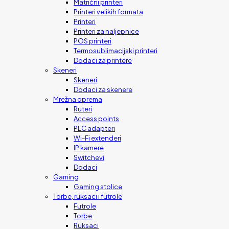
Matrični printeri
Printeri velikih formata
Printeri
Printeri za naljepnice
POS printeri
Termosublimacijski printeri
Dodaci za printere
Skeneri
Skeneri
Dodaci za skenere
Mrežna oprema
Ruteri
Access points
PLC adapteri
Wi-Fi extenderi
IP kamere
Switchevi
Dodaci
Gaming
Gaming stolice
Torbe, ruksaci i futrole
Futrole
Torbe
Ruksaci