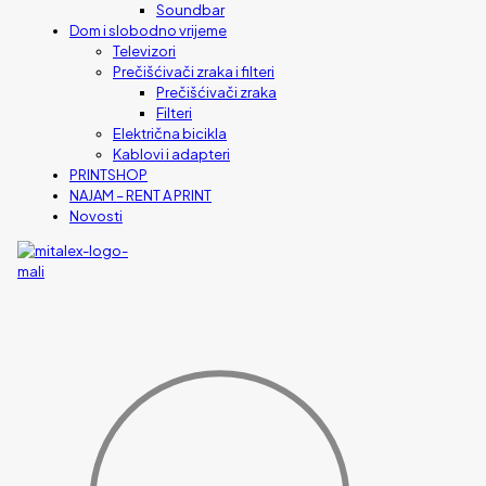
Soundbar
Dom i slobodno vrijeme
Televizori
Prečišćivači zraka i filteri
Prečišćivači zraka
Filteri
Električna bicikla
Kablovi i adapteri
PRINTSHOP
NAJAM – RENT A PRINT
Novosti