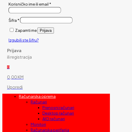
Korisničko ime ili email
*
Šifra
*
Zapamti me
Prijava
Izgubili ste šifru?
Prijava
ili registracija
0
0,00 KM
Uporedi
Računarska oprema
Računari
Prenosni računari
Desktop računari
AIO računari
Monitori
Računarska periferija