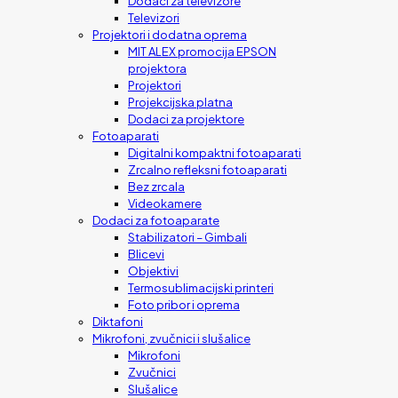
Dodaci za televizore
Televizori
Projektori i dodatna oprema
MIT ALEX promocija EPSON
projektora
Projektori
Projekcijska platna
Dodaci za projektore
Fotoaparati
Digitalni kompaktni fotoaparati
Zrcalno refleksni fotoaparati
Bez zrcala
Videokamere
Dodaci za fotoaparate
Stabilizatori – Gimbali
Blicevi
Objektivi
Termosublimacijski printeri
Foto pribor i oprema
Diktafoni
Mikrofoni, zvučnici i slušalice
Mikrofoni
Zvučnici
Slušalice