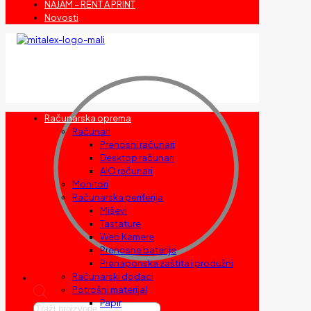
NAJAM – RENT A PRINT
Novosti
Računarska oprema
Računari
Prenosni računari
Desktop računari
AIO računari
Monitori
Računarska periferija
Miševi
Tastature
Web Kamere
Prenosne baterije
Prenaponska zaštita i produžni
Računarski dodaci
Potrošni materijal
Papir
Products