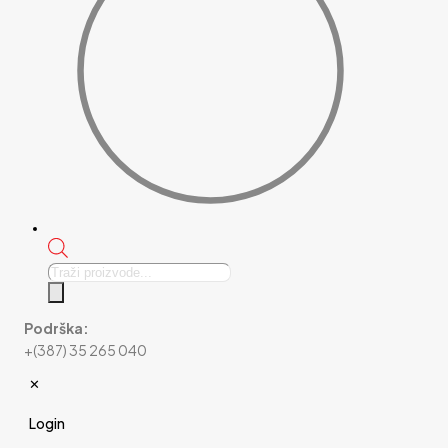
Products
search
Podrška:
+(387) 35 265 040
✕
Login