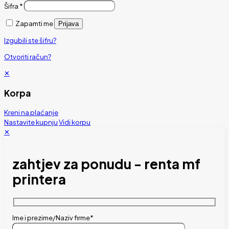
Šifra
*
Zapamti me
Prijava
Izgubili ste šifru?
Otvoriti račun?
✕
Korpa
Kreni na plaćanje
Nastavite kupnju
Vidi korpu
✕
zahtjev za ponudu - renta mf
printera
Ime i prezime/Naziv firme*