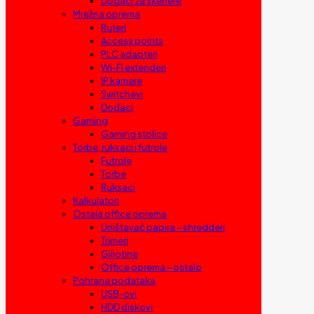
Dodaci za skenere
Mrežna oprema
Ruteri
Access points
PLC adapteri
Wi-Fi extenderi
IP kamere
Switchevi
Dodaci
Gaming
Gaming stolice
Torbe, ruksaci i futrole
Futrole
Torbe
Ruksaci
Kalkulatori
Ostala office oprema
Uništavač papira – shredderi
Trimeri
Giljotine
Office oprema – ostalo
Pohrana podataka
USB-ovi
HDD diskovi