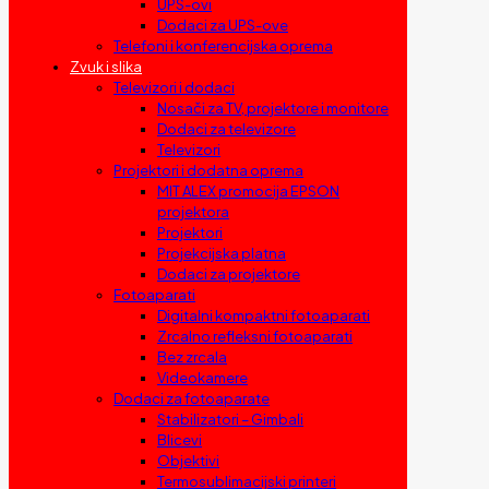
UPS-ovi
Dodaci za UPS-ove
Telefoni i konferencijska oprema
Zvuk i slika
Televizori i dodaci
Nosači za TV, projektore i monitore
Dodaci za televizore
Televizori
Projektori i dodatna oprema
MIT ALEX promocija EPSON
projektora
Projektori
Projekcijska platna
Dodaci za projektore
Fotoaparati
Digitalni kompaktni fotoaparati
Zrcalno refleksni fotoaparati
Bez zrcala
Videokamere
Dodaci za fotoaparate
Stabilizatori – Gimbali
Blicevi
Objektivi
Termosublimacijski printeri