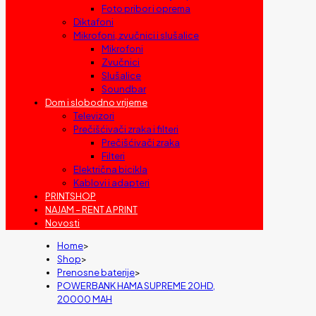
Foto pribor i oprema
Diktafoni
Mikrofoni, zvučnici i slušalice
Mikrofoni
Zvučnici
Slušalice
Soundbar
Dom i slobodno vrijeme
Televizori
Prečišćivači zraka i filteri
Prečišćivači zraka
Filteri
Električna bicikla
Kablovi i adapteri
PRINTSHOP
NAJAM – RENT A PRINT
Novosti
Home
>
Shop
>
Prenosne baterije
>
POWERBANK HAMA SUPREME 20HD,
20000 MAH