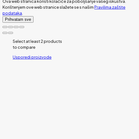
Ova web stranica koristi kolačiće za poboljšanje vašeg iskustva.
Korištenjem ove web stranice slažete se s našim
Pravilima zaštite
podataka
.
Prihvatam sve
Select at least 2 products
to compare
Usporedi proizvode