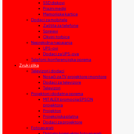
SSD diskovi
Prazni mediji
Memorijske kartice
Dodaci za mobitele
Zaštita za telefone
Sprejevi
Okviri i torbice
Neprekidna napajanja
UPS-ovi
Dodaci za UPS-ove
Telefoni i konferencijska oprema
Zvuk i slika
Televizori i dodaci
Nosači za TV, projektore i monitore
Dodaci za televizore
Televizori
Projektori i dodatna oprema
MIT ALEX promocija EPSON
projektora
Projektori
Projekcijska platna
Dodaci za projektore
Fotoaparati
Digitalni kompaktni fotoaparati