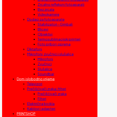
Zrcalno refleksni fotoaparati
Bez zrcala
Videokamere
Dodaci za fotoaparate
Stabilizatori – Gimbali
Blicevi
Objektivi
Termosublimacijski printeri
Foto pribor i oprema
Diktafoni
Mikrofoni, zvučnici i slušalice
Mikrofoni
Zvučnici
Slušalice
Soundbar
Dom i slobodno vrijeme
Televizori
Prečišćivači zraka i filteri
Prečišćivači zraka
Filteri
Električna bicikla
Kablovi i adapteri
PRINTSHOP