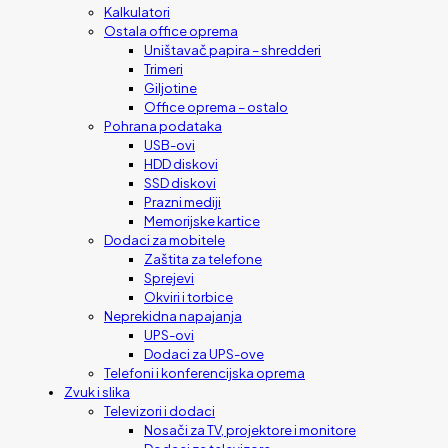
Kalkulatori
Ostala office oprema
Uništavač papira – shredderi
Trimeri
Giljotine
Office oprema – ostalo
Pohrana podataka
USB-ovi
HDD diskovi
SSD diskovi
Prazni mediji
Memorijske kartice
Dodaci za mobitele
Zaštita za telefone
Sprejevi
Okviri i torbice
Neprekidna napajanja
UPS-ovi
Dodaci za UPS-ove
Telefoni i konferencijska oprema
Zvuk i slika
Televizori i dodaci
Nosači za TV, projektore i monitore