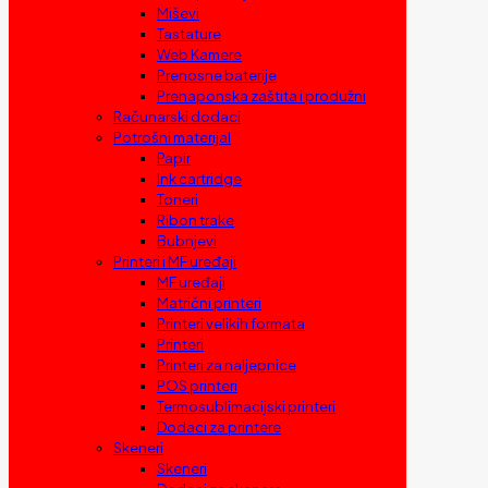
Miševi
Tastature
Web Kamere
Prenosne baterije
Prenaponska zaštita i produžni
Računarski dodaci
Potrošni materijal
Papir
Ink cartridge
Toneri
Ribon trake
Bubnjevi
Printeri i MF uređaji
MF uređaji
Matrični printeri
Printeri velikih formata
Printeri
Printeri za naljepnice
POS printeri
Termosublimacijski printeri
Dodaci za printere
Skeneri
Skeneri