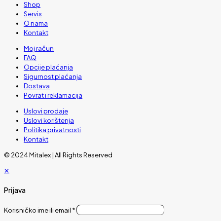
Shop
Servis
O nama
Kontakt
Moj račun
FAQ
Opcije plaćanja
Sigurnost plaćanja
Dostava
Povrat i reklamacija
Uslovi prodaje
Uslovi korištenja
Politika privatnosti
Kontakt
© 2024 Mitalex | All Rights Reserved
✕
Prijava
Korisničko ime ili email
*