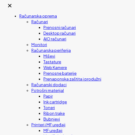
✕
Računarska oprema
Računari
Prenosni računari
Desktop računari
AIO računari
Monitori
Računarska periferija
Miševi
Tastature
Web Kamere
Prenosne baterije
Prenaponska zaštita i produžni
Računarski dodaci
Potrošni materijal
Papir
Ink cartridge
Toneri
Ribon trake
Bubnjevi
Printeri i MF uređaji
MF uređaji