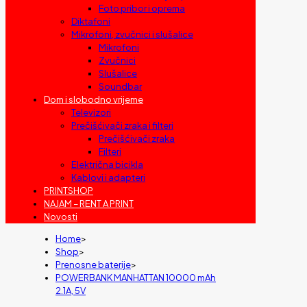
Foto pribor i oprema
Diktafoni
Mikrofoni, zvučnici i slušalice
Mikrofoni
Zvučnici
Slušalice
Soundbar
Dom i slobodno vrijeme
Televizori
Prečišćivači zraka i filteri
Prečišćivači zraka
Filteri
Električna bicikla
Kablovi i adapteri
PRINTSHOP
NAJAM – RENT A PRINT
Novosti
Home
>
Shop
>
Prenosne baterije
>
POWERBANK MANHATTAN 10000 mAh
2.1A, 5V