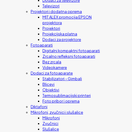
Dodaci za televizore
Televizori
Projektori i dodatna oprema
MIT ALEX promocija EPSON
projektora
Projektori
Projekcijska platna
Dodaci za projektore
Fotoaparati
Digitalni kompaktni fotoaparati
Zrcalno refleksni fotoaparati
Bez zrcala
Videokamere
Dodaci za fotoaparate
Stabilizatori – Gimbali
Blicevi
Objektivi
Termosublimacijski printeri
Foto pribor i oprema
Diktafoni
Mikrofoni, zvučnici i slušalice
Mikrofoni
Zvučnici
Slušalice