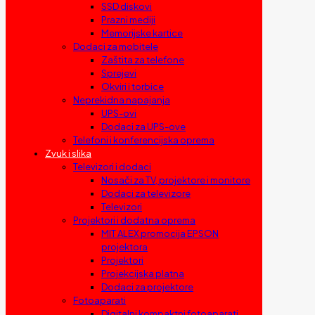
SSD diskovi
Prazni mediji
Memorijske kartice
Dodaci za mobitele
Zaštita za telefone
Sprejevi
Okviri i torbice
Neprekidna napajanja
UPS-ovi
Dodaci za UPS-ove
Telefoni i konferencijska oprema
Zvuk i slika
Televizori i dodaci
Nosači za TV, projektore i monitore
Dodaci za televizore
Televizori
Projektori i dodatna oprema
MIT ALEX promocija EPSON
projektora
Projektori
Projekcijska platna
Dodaci za projektore
Fotoaparati
Digitalni kompaktni fotoaparati