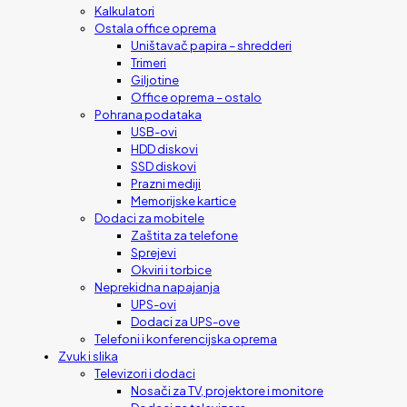
Kalkulatori
Ostala office oprema
Uništavač papira – shredderi
Trimeri
Giljotine
Office oprema – ostalo
Pohrana podataka
USB-ovi
HDD diskovi
SSD diskovi
Prazni mediji
Memorijske kartice
Dodaci za mobitele
Zaštita za telefone
Sprejevi
Okviri i torbice
Neprekidna napajanja
UPS-ovi
Dodaci za UPS-ove
Telefoni i konferencijska oprema
Zvuk i slika
Televizori i dodaci
Nosači za TV, projektore i monitore