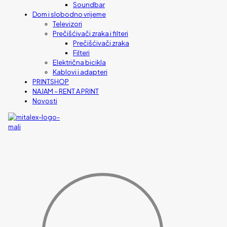
Soundbar
Dom i slobodno vrijeme
Televizori
Prečišćivači zraka i filteri
Prečišćivači zraka
Filteri
Električna bicikla
Kablovi i adapteri
PRINTSHOP
NAJAM – RENT A PRINT
Novosti