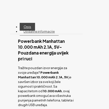
Opis
Dodatne informacije
Powerbank
Manhattan
10.000 mAh 2.1A, 5V–
Pouzdana energija uvijek
pri ruci
Tražite pouzdan izvor energije za
svoje uređaje?
Powerbank
Manhattan 10.000 mAh 2.1A, 5V
je
savršen izbor za sve koji žele
sigurnost i praktičnost. Sa
kapacitetom od
10.000 mAh
, ovaj
powerbank omogućava višestruka
punjenja pametnih telefona, tableta i
drugih USB uređaja.