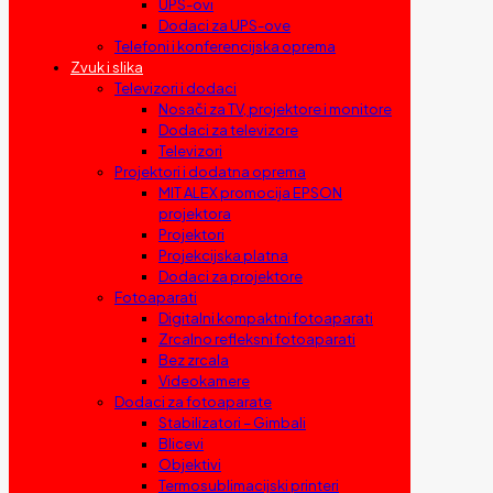
UPS-ovi
Dodaci za UPS-ove
Telefoni i konferencijska oprema
Zvuk i slika
Televizori i dodaci
Nosači za TV, projektore i monitore
Dodaci za televizore
Televizori
Projektori i dodatna oprema
MIT ALEX promocija EPSON
projektora
Projektori
Projekcijska platna
Dodaci za projektore
Fotoaparati
Digitalni kompaktni fotoaparati
Zrcalno refleksni fotoaparati
Bez zrcala
Videokamere
Dodaci za fotoaparate
Stabilizatori – Gimbali
Blicevi
Objektivi
Termosublimacijski printeri