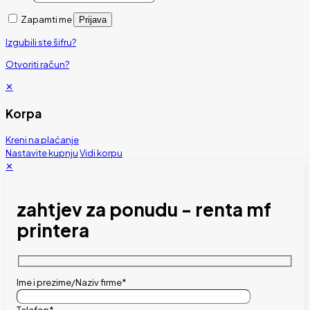
Zapamti me
Prijava
Izgubili ste šifru?
Otvoriti račun?
✕
Korpa
Kreni na plaćanje
Nastavite kupnju
Vidi korpu
✕
zahtjev za ponudu - renta mf
printera
Ime i prezime/Naziv firme*