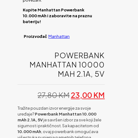
povezani.
Kupite Manhattan Powerbank
10.000 mAh i zaboravite na praznu
bateriju!
Proizvođač
Manhattan
POWERBANK
MANHATTAN 10000
MAH 2.1A, 5V
Original
Current
27,80
KM
23,00
KM
price
price
was:
is:
Tražite pouzdan izvor energije za svoje
27,80 KM.
23,00 KM
uređaje?
Powerbank
Manhattan 10.000
mAh 2.1A, 5V
je savršen izbor za sve koji žele
sigurnost i praktičnost. Sa kapacitetom od
10.000 mAh
, ovaj powerbank omogućava
višestruka punjenja pametnih telefona,