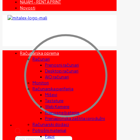
NAJAM – RENT A PRINT
Novosti
Računarska oprema
Računari
Prenosni računari
Desktop računari
AIO računari
Monitori
Računarska periferija
Miševi
Tastature
Web Kamere
Prenosne baterije
Prenaponska zaštita i produžni
Računarski dodaci
Potrošni materijal
Papir
Products