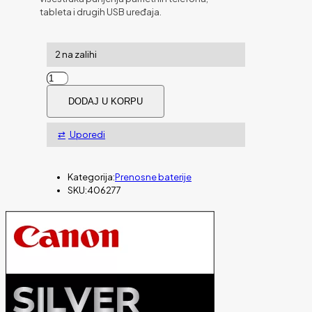
tableta i drugih USB uređaja.
2 na zalihi
POWERBANK
MANHATTAN
DODAJ U KORPU
10000
mAh
2.1A,
Uporedi
5V
količina
Kategorija:
Prenosne baterije
SKU:
406277