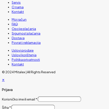
Servis
O nama
Kontakt
Moj račun
FAQ
Opcije plaćanja
Sigurnost plaćanja
Dostava
Povrat i reklamacija
Uslovi prodaje
Uslovi korištenja
Politika privatnosti
Kontakt
© 2024 Mitalex | All Rights Reserved
✕
Prijava
Korisničko ime ili email
*
Šifra
*