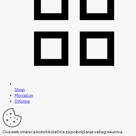
Shop
Moj račun
0
Korpa
Ova web stranica koristi kolačiće za poboljšanje vašeg iskustva.