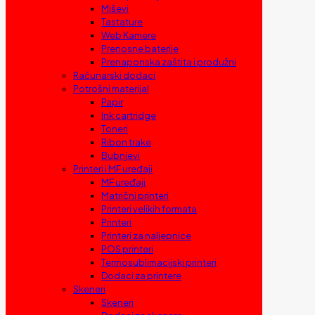
Miševi
Tastature
Web Kamere
Prenosne baterije
Prenaponska zaštita i produžni
Računarski dodaci
Potrošni materijal
Papir
Ink cartridge
Toneri
Ribon trake
Bubnjevi
Printeri i MF uređaji
MF uređaji
Matrični printeri
Printeri velikih formata
Printeri
Printeri za naljepnice
POS printeri
Termosublimacijski printeri
Dodaci za printere
Skeneri
Skeneri