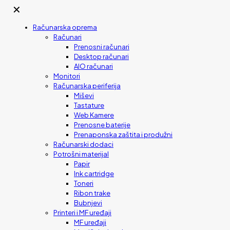
✕
Računarska oprema
Računari
Prenosni računari
Desktop računari
AIO računari
Monitori
Računarska periferija
Miševi
Tastature
Web Kamere
Prenosne baterije
Prenaponska zaštita i produžni
Računarski dodaci
Potrošni materijal
Papir
Ink cartridge
Toneri
Ribon trake
Bubnjevi
Printeri i MF uređaji
MF uređaji