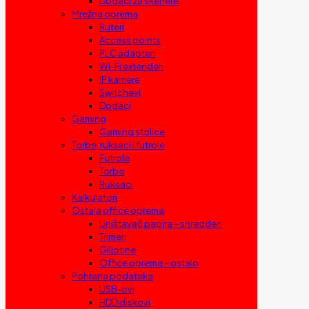
Dodaci za skenere
Mrežna oprema
Ruteri
Access points
PLC adapteri
Wi-Fi extenderi
IP kamere
Switchevi
Dodaci
Gaming
Gaming stolice
Torbe, ruksaci i futrole
Futrole
Torbe
Ruksaci
Kalkulatori
Ostala office oprema
Uništavač papira – shredderi
Trimeri
Giljotine
Office oprema – ostalo
Pohrana podataka
USB-ovi
HDD diskovi