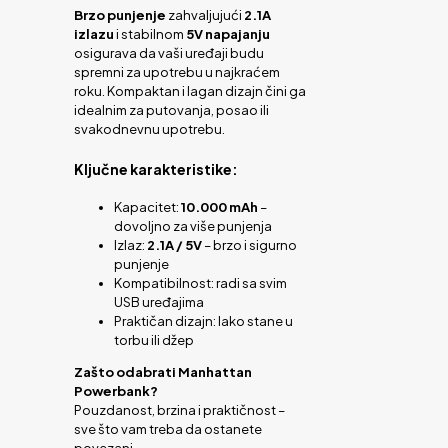
Brzo punjenje
zahvaljujući
2.1A
izlazu
i stabilnom
5V napajanju
osigurava da vaši uređaji budu
spremni za upotrebu u najkraćem
roku. Kompaktan i lagan dizajn čini ga
idealnim za putovanja, posao ili
svakodnevnu upotrebu.
Ključne karakteristike:
Kapacitet:
10.000 mAh
–
dovoljno za više punjenja
Izlaz:
2.1A / 5V
– brzo i sigurno
punjenje
Kompatibilnost: radi sa svim
USB uređajima
Praktičan dizajn: lako stane u
torbu ili džep
Zašto odabrati Manhattan
Powerbank?
Pouzdanost, brzina i praktičnost –
sve što vam treba da ostanete