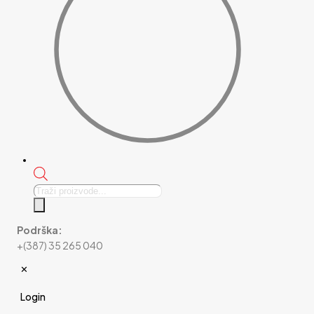
Products
search
Podrška:
+(387) 35 265 040
✕
Login