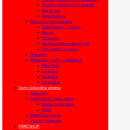
Zrcalno refleksni fotoaparati
Bez zrcala
Videokamere
Dodaci za fotoaparate
Stabilizatori – Gimbali
Blicevi
Objektivi
Termosublimacijski printeri
Foto pribor i oprema
Diktafoni
Mikrofoni, zvučnici i slušalice
Mikrofoni
Zvučnici
Slušalice
Soundbar
Dom i slobodno vrijeme
Televizori
Prečišćivači zraka i filteri
Prečišćivači zraka
Filteri
Električna bicikla
Kablovi i adapteri
PRINTSHOP