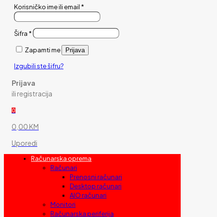
Korisničko ime ili email
*
Šifra
*
Zapamti me
Prijava
Izgubili ste šifru?
Prijava
ili registracija
0
0,00 KM
Uporedi
Računarska oprema
Računari
Prenosni računari
Desktop računari
AIO računari
Monitori
Računarska periferija