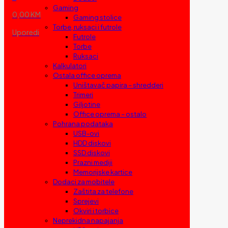
Gaming
0,00 KM
Gaming stolice
Torbe, ruksaci i futrole
Uporedi
Futrole
Torbe
Ruksaci
Kalkulatori
Ostala office oprema
Uništavač papira – shredderi
Trimeri
Giljotine
Office oprema – ostalo
Pohrana podataka
USB-ovi
HDD diskovi
SSD diskovi
Prazni mediji
Memorijske kartice
Dodaci za mobitele
Zaštita za telefone
Sprejevi
Okviri i torbice
Neprekidna napajanja