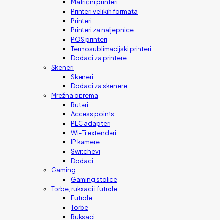
Matrični printeri
Printeri velikih formata
Printeri
Printeri za naljepnice
POS printeri
Termosublimacijski printeri
Dodaci za printere
Skeneri
Skeneri
Dodaci za skenere
Mrežna oprema
Ruteri
Access points
PLC adapteri
Wi-Fi extenderi
IP kamere
Switchevi
Dodaci
Gaming
Gaming stolice
Torbe, ruksaci i futrole
Futrole
Torbe
Ruksaci