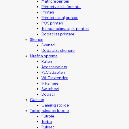
Matrični printeri
Printeri velikih formata
Printeri
Printeri za naljepnice
POS printeri
Termosublimacijski printeri
Dodaci za printere
Skeneri
Skeneri
Dodaci za skenere
Mrežna oprema
Ruteri
Access points
PLC adapteri
Wi-Fi extenderi
IP kamere
Switchevi
Dodaci
Gaming
Gaming stolice
Torbe, ruksaci i futrole
Futrole
Torbe
Ruksaci