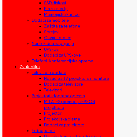
SSD diskovi
Prazni mediji
Memorijske kartice
Dodaci za mobitele
Zaštita za telefone
Sprejevi
Okviri i torbice
Neprekidna napajanja
UPS-ovi
Dodaci za UPS-ove
Telefoni i konferencijska oprema
Zvuk i slika
Televizori i dodaci
Nosači za TV, projektore i monitore
Dodaci za televizore
Televizori
Projektori i dodatna oprema
MIT ALEX promocija EPSON
projektora
Projektori
Projekcijska platna
Dodaci za projektore
Fotoaparati
Digitalni kompaktni fotoaparati