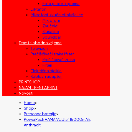
Foto pribor i oprema
Diktafoni
Mikrofoni, zvučnici i slušalice
Mikrofoni
Zvučnici
Slušalice
Soundbar
Dom i slobodno vrijeme
Televizori
Prečišćivači zraka i filteri
Prečišćivači zraka
Filteri
Električna bicikla
Kablovi i adapteri
PRINTSHOP
NAJAM – RENT A PRINT
Novosti
Home
>
Shop
>
Prenosne baterije
>
PowerPack HAMA “ALU15” 15000mAh,
Anthracit