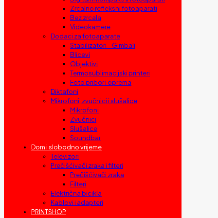
Zrcalno refleksni fotoaparati
Bez zrcala
Videokamere
Dodaci za fotoaparate
Stabilizatori – Gimbali
Blicevi
Objektivi
Termosublimacijski printeri
Foto pribor i oprema
Diktafoni
Mikrofoni, zvučnici i slušalice
Mikrofoni
Zvučnici
Slušalice
Soundbar
Dom i slobodno vrijeme
Televizori
Prečišćivači zraka i filteri
Prečišćivači zraka
Filteri
Električna bicikla
Kablovi i adapteri
PRINTSHOP