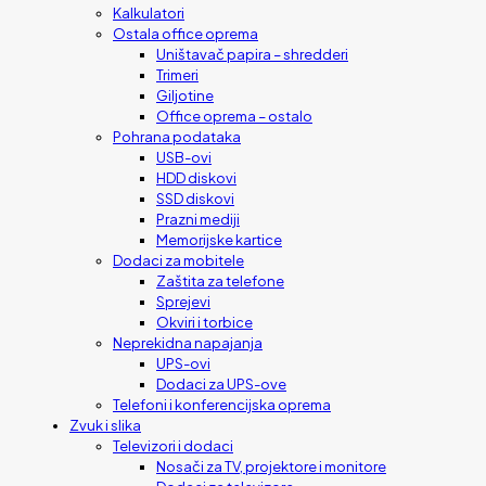
Kalkulatori
Ostala office oprema
Uništavač papira – shredderi
Trimeri
Giljotine
Office oprema – ostalo
Pohrana podataka
USB-ovi
HDD diskovi
SSD diskovi
Prazni mediji
Memorijske kartice
Dodaci za mobitele
Zaštita za telefone
Sprejevi
Okviri i torbice
Neprekidna napajanja
UPS-ovi
Dodaci za UPS-ove
Telefoni i konferencijska oprema
Zvuk i slika
Televizori i dodaci
Nosači za TV, projektore i monitore