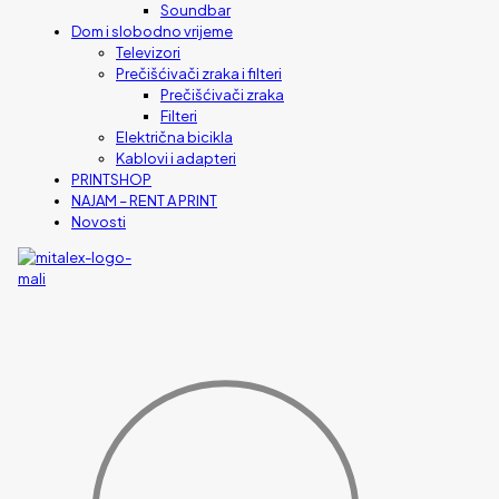
Soundbar
Dom i slobodno vrijeme
Televizori
Prečišćivači zraka i filteri
Prečišćivači zraka
Filteri
Električna bicikla
Kablovi i adapteri
PRINTSHOP
NAJAM – RENT A PRINT
Novosti