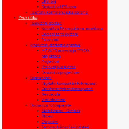
UPS-ovi
Dodaci za UPS-ove
Telefoni i konferencijska oprema
Zvuk i slika
Televizori i dodaci
Nosači za TV, projektore i monitore
Dodaci za televizore
Televizori
Projektori i dodatna oprema
MIT ALEX promocija EPSON
projektora
Projektori
Projekcijska platna
Dodaci za projektore
Fotoaparati
Digitalni kompaktni fotoaparati
Zrcalno refleksni fotoaparati
Bez zrcala
Videokamere
Dodaci za fotoaparate
Stabilizatori – Gimbali
Blicevi
Objektivi
Termosublimacijski printeri