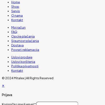
Home
Shop
Servis
O nama
Kontakt
Moj račun
FAQ
Opcije plaćanja
Sigurnost plaćanja
Dostava
Povrat i reklamacija
Uslovi prodaje
Uslovi korištenja
Politika privatnosti
Kontakt
© 2024 Mitalex | All Rights Reserved
✕
Prijava
Korisničko ime ili email
*