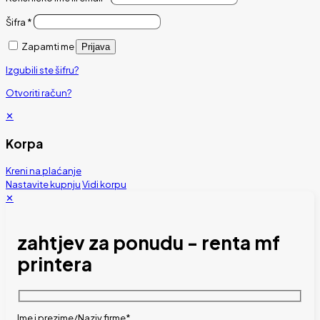
Šifra
*
Zapamti me
Prijava
Izgubili ste šifru?
Otvoriti račun?
✕
Korpa
Kreni na plaćanje
Nastavite kupnju
Vidi korpu
✕
zahtjev za ponudu - renta mf
printera
Ime i prezime/Naziv firme*