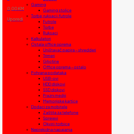
Gaming
0,00 KM
Gaming stolice
Torbe, ruksaci i futrole
Uporedi
Futrole
Torbe
Ruksaci
Kalkulatori
Ostala office oprema
Uništavač papira – shredderi
Trimeri
Giljotine
Office oprema – ostalo
Pohrana podataka
USB-ovi
HDD diskovi
SSD diskovi
Prazni mediji
Memorijske kartice
Dodaci za mobitele
Zaštita za telefone
Sprejevi
Okviri i torbice
Neprekidna napajanja