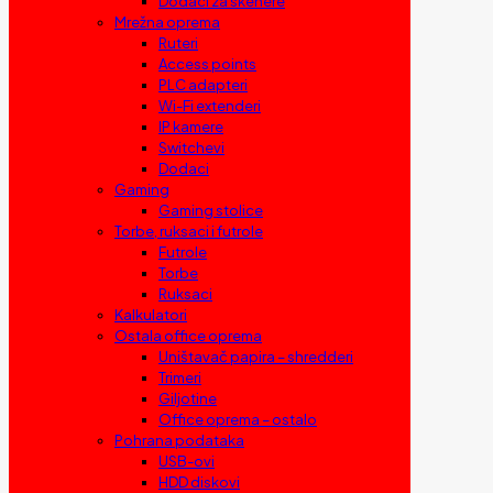
Dodaci za skenere
Mrežna oprema
Ruteri
Access points
PLC adapteri
Wi-Fi extenderi
IP kamere
Switchevi
Dodaci
Gaming
Gaming stolice
Torbe, ruksaci i futrole
Futrole
Torbe
Ruksaci
Kalkulatori
Ostala office oprema
Uništavač papira – shredderi
Trimeri
Giljotine
Office oprema – ostalo
Pohrana podataka
USB-ovi
HDD diskovi