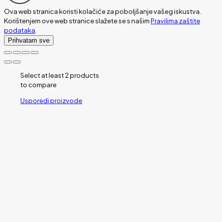
Ova web stranica koristi kolačiće za poboljšanje vašeg iskustva.
Korištenjem ove web stranice slažete se s našim
Pravilima zaštite
podataka
.
Prihvatam sve
Select at least 2 products
to compare
Usporedi proizvode