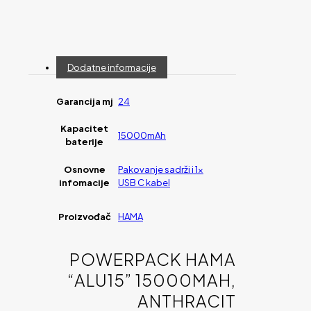
Dodatne informacije
Garancija mj
24
Kapacitet
15000mAh
baterije
Osnovne
Pakovanje sadrži i 1x
infomacije
USB C kabel
Proizvođač
HAMA
POWERPACK HAMA
“ALU15” 15000MAH,
ANTHRACIT