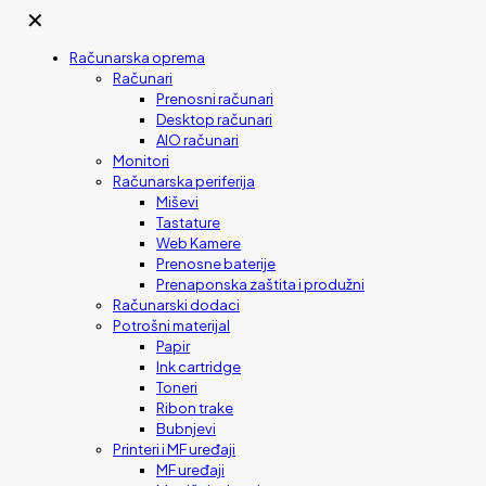
✕
Računarska oprema
Računari
Prenosni računari
Desktop računari
AIO računari
Monitori
Računarska periferija
Miševi
Tastature
Web Kamere
Prenosne baterije
Prenaponska zaštita i produžni
Računarski dodaci
Potrošni materijal
Papir
Ink cartridge
Toneri
Ribon trake
Bubnjevi
Printeri i MF uređaji
MF uređaji