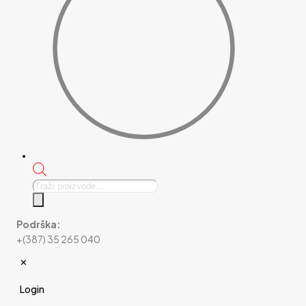
Products
search
Podrška:
+(387) 35 265 040
✕
Login