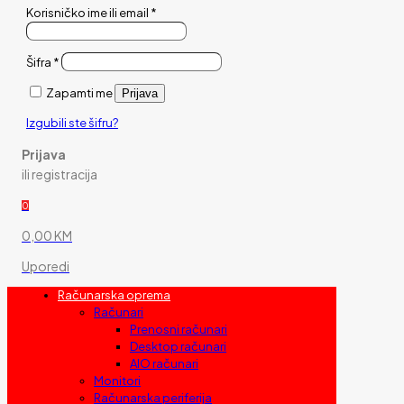
Korisničko ime ili email
*
Šifra
*
Zapamti me
Prijava
Izgubili ste šifru?
Prijava
ili registracija
0
0,00 KM
Uporedi
Računarska oprema
Računari
Prenosni računari
Desktop računari
AIO računari
Monitori
Računarska periferija