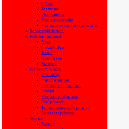
Miševi
Tastature
Web Kamere
Prenosne baterije
Prenaponska zaštita i produžni
Računarski dodaci
Potrošni materijal
Papir
Ink cartridge
Toneri
Ribon trake
Bubnjevi
Printeri i MF uređaji
MF uređaji
Matrični printeri
Printeri velikih formata
Printeri
Printeri za naljepnice
POS printeri
Termosublimacijski printeri
Dodaci za printere
Skeneri
Skeneri