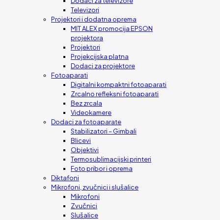
Dodaci za televizore
Televizori
Projektori i dodatna oprema
MIT ALEX promocija EPSON
projektora
Projektori
Projekcijska platna
Dodaci za projektore
Fotoaparati
Digitalni kompaktni fotoaparati
Zrcalno refleksni fotoaparati
Bez zrcala
Videokamere
Dodaci za fotoaparate
Stabilizatori – Gimbali
Blicevi
Objektivi
Termosublimacijski printeri
Foto pribor i oprema
Diktafoni
Mikrofoni, zvučnici i slušalice
Mikrofoni
Zvučnici
Slušalice