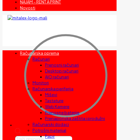
NAJAM – RENT A PRINT
Novosti
Računarska oprema
Računari
Prenosni računari
Desktop računari
AIO računari
Monitori
Računarska periferija
Miševi
Tastature
Web Kamere
Prenosne baterije
Prenaponska zaštita i produžni
Računarski dodaci
Potrošni materijal
Papir
Products