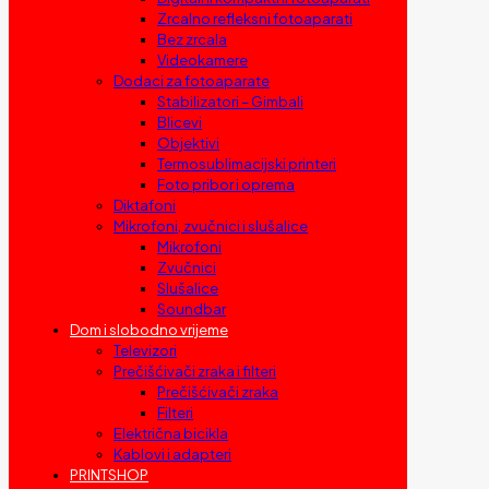
Zrcalno refleksni fotoaparati
Bez zrcala
Videokamere
Dodaci za fotoaparate
Stabilizatori – Gimbali
Blicevi
Objektivi
Termosublimacijski printeri
Foto pribor i oprema
Diktafoni
Mikrofoni, zvučnici i slušalice
Mikrofoni
Zvučnici
Slušalice
Soundbar
Dom i slobodno vrijeme
Televizori
Prečišćivači zraka i filteri
Prečišćivači zraka
Filteri
Električna bicikla
Kablovi i adapteri
PRINTSHOP