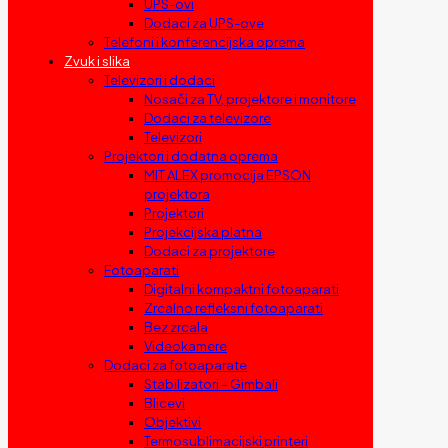
UPS-ovi
Dodaci za UPS-ove
Telefoni i konferencijska oprema
Zvuk i slika
Televizori i dodaci
Nosači za TV, projektore i monitore
Dodaci za televizore
Televizori
Projektori i dodatna oprema
MIT ALEX promocija EPSON
projektora
Projektori
Projekcijska platna
Dodaci za projektore
Fotoaparati
Digitalni kompaktni fotoaparati
Zrcalno refleksni fotoaparati
Bez zrcala
Videokamere
Dodaci za fotoaparate
Stabilizatori – Gimbali
Blicevi
Objektivi
Termosublimacijski printeri