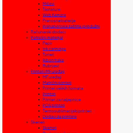
Miševi
Tastature
Web Kamere
Prenosne baterije
Prenaponska zaštita i produžni
Računarski dodaci
Potrošni materijal
Papir
Ink cartridge
Toneri
Ribon trake
Bubnjevi
Printeri i MF uređaji
MF uređaji
Matrični printeri
Printeri velikih formata
Printeri
Printeri za naljepnice
POS printeri
Termosublimacijski printeri
Dodaci za printere
Skeneri
Skeneri