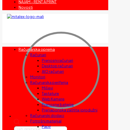
NAJAM – RENT A PRINT
Novosti
Računarska oprema
Računari
Prenosni računari
Desktop računari
AIO računari
Monitori
Računarska periferija
Miševi
Tastature
Web Kamere
Prenosne baterije
Prenaponska zaštita i produžni
Računarski dodaci
Potrošni materijal
Papir
Products