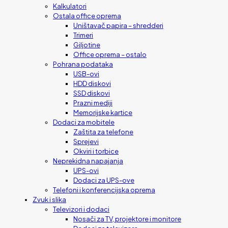
Kalkulatori
Ostala office oprema
Uništavač papira – shredderi
Trimeri
Giljotine
Office oprema – ostalo
Pohrana podataka
USB-ovi
HDD diskovi
SSD diskovi
Prazni mediji
Memorijske kartice
Dodaci za mobitele
Zaštita za telefone
Sprejevi
Okviri i torbice
Neprekidna napajanja
UPS-ovi
Dodaci za UPS-ove
Telefoni i konferencijska oprema
Zvuk i slika
Televizori i dodaci
Nosači za TV, projektore i monitore