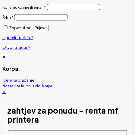
Korisničko ime ili email
*
Šifra
*
Zapamti me
Prijava
Izgubili ste šifru?
Otvoriti račun?
✕
Korpa
Kreni na plaćanje
Nastavite kupnju
Vidi korpu
✕
zahtjev za ponudu - renta mf
printera