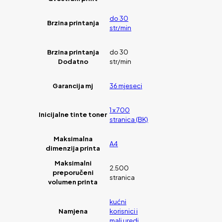
do 30
Brzina printanja
str/min
Brzina printanja
do 30
Dodatno
str/min
Garancija mj
36 mjeseci
1 x 700
Inicijalne tinte toner
stranica (BK)
Maksimalna
A4
dimenzija printa
Maksimalni
2.500
preporučeni
stranica
volumen printa
kućni
Namjena
korisnici i
mali uredi