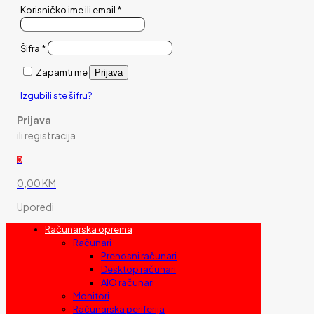
Korisničko ime ili email
*
Šifra
*
Zapamti me
Prijava
Izgubili ste šifru?
Prijava
ili registracija
0
0,00 KM
Uporedi
Računarska oprema
Računari
Prenosni računari
Desktop računari
AIO računari
Monitori
Računarska periferija