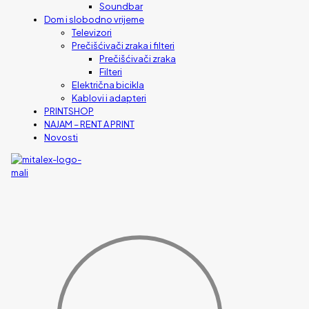
Soundbar
Dom i slobodno vrijeme
Televizori
Prečišćivači zraka i filteri
Prečišćivači zraka
Filteri
Električna bicikla
Kablovi i adapteri
PRINTSHOP
NAJAM – RENT A PRINT
Novosti