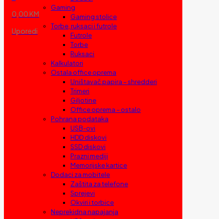
Gaming
0,00 KM
Gaming stolice
Torbe, ruksaci i futrole
Uporedi
Futrole
Torbe
Ruksaci
Kalkulatori
Ostala office oprema
Uništavač papira – shredderi
Trimeri
Giljotine
Office oprema – ostalo
Pohrana podataka
USB-ovi
HDD diskovi
SSD diskovi
Prazni mediji
Memorijske kartice
Dodaci za mobitele
Zaštita za telefone
Sprejevi
Okviri i torbice
Neprekidna napajanja