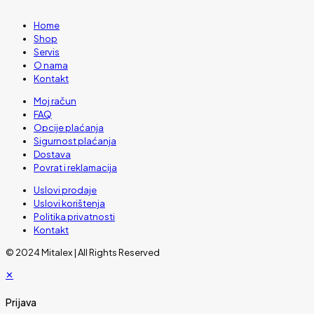
Home
Shop
Servis
O nama
Kontakt
Moj račun
FAQ
Opcije plaćanja
Sigurnost plaćanja
Dostava
Povrat i reklamacija
Uslovi prodaje
Uslovi korištenja
Politika privatnosti
Kontakt
© 2024 Mitalex | All Rights Reserved
✕
Prijava