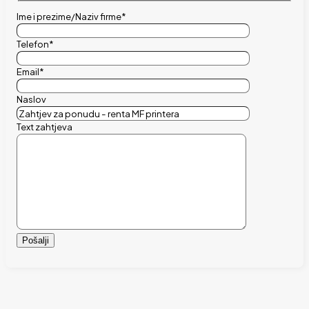
Ime i prezime/Naziv firme*
Telefon*
Email*
Naslov
Text zahtjeva