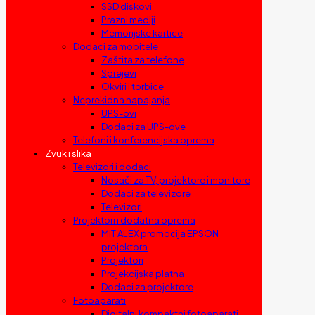
SSD diskovi
Prazni mediji
Memorijske kartice
Dodaci za mobitele
Zaštita za telefone
Sprejevi
Okviri i torbice
Neprekidna napajanja
UPS-ovi
Dodaci za UPS-ove
Telefoni i konferencijska oprema
Zvuk i slika
Televizori i dodaci
Nosači za TV, projektore i monitore
Dodaci za televizore
Televizori
Projektori i dodatna oprema
MIT ALEX promocija EPSON
projektora
Projektori
Projekcijska platna
Dodaci za projektore
Fotoaparati
Digitalni kompaktni fotoaparati