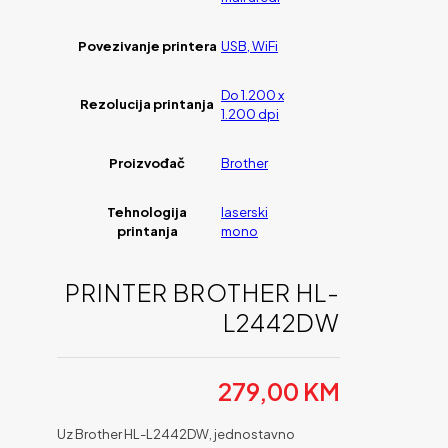
Povezivanje printera
USB, WiFi
Do 1.200 x
Rezolucija printanja
1.200 dpi
Proizvođač
Brother
Tehnologija
laserski
printanja
mono
PRINTER BROTHER HL-
L2442DW
279,00
KM
Uz Brother HL-L2442DW, jednostavno