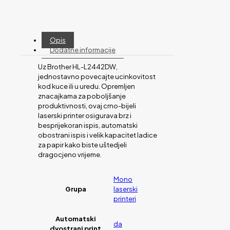
Opis
Dodatne informacije
Uz Brother HL-L2442DW,
jednostavno povecajte ucinkovitost
kod kuce ili u uredu. Opremljen
znacajkama za poboljšanje
produktivnosti, ovaj crno-bijeli
laserski printer osigurava brz i
besprijekoran ispis, automatski
obostrani ispis i velik kapacitet ladice
za papir kako biste uštedjeli
dragocjeno vrijeme.
Mono
Grupa
laserski
printeri
Automatski
da
dvostrani print