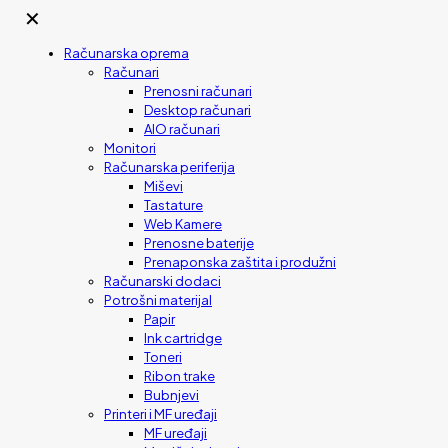
✕
Računarska oprema
Računari
Prenosni računari
Desktop računari
AIO računari
Monitori
Računarska periferija
Miševi
Tastature
Web Kamere
Prenosne baterije
Prenaponska zaštita i produžni
Računarski dodaci
Potrošni materijal
Papir
Ink cartridge
Toneri
Ribon trake
Bubnjevi
Printeri i MF uređaji
MF uređaji