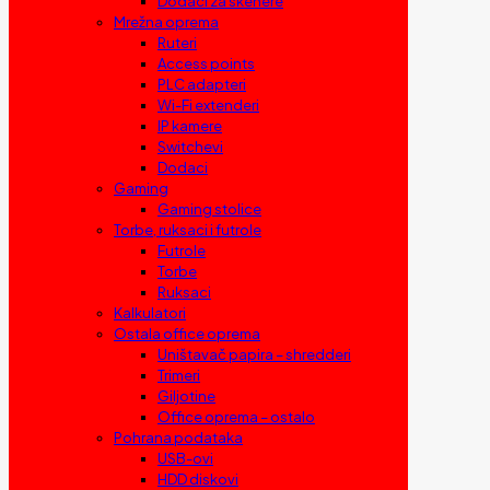
Dodaci za skenere
Mrežna oprema
Ruteri
Access points
PLC adapteri
Wi-Fi extenderi
IP kamere
Switchevi
Dodaci
Gaming
Gaming stolice
Torbe, ruksaci i futrole
Futrole
Torbe
Ruksaci
Kalkulatori
Ostala office oprema
Uništavač papira – shredderi
Trimeri
Giljotine
Office oprema – ostalo
Pohrana podataka
USB-ovi
HDD diskovi