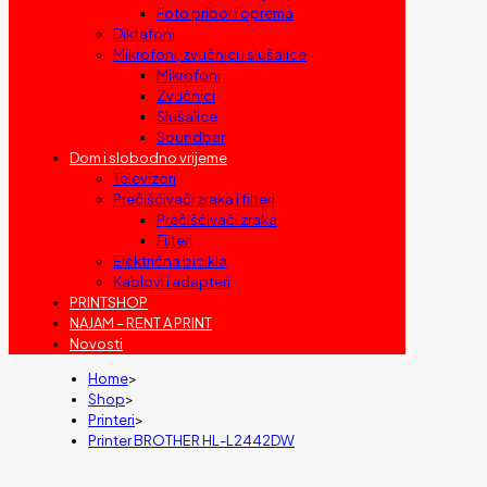
Foto pribor i oprema
Diktafoni
Mikrofoni, zvučnici i slušalice
Mikrofoni
Zvučnici
Slušalice
Soundbar
Dom i slobodno vrijeme
Televizori
Prečišćivači zraka i filteri
Prečišćivači zraka
Filteri
Električna bicikla
Kablovi i adapteri
PRINTSHOP
NAJAM – RENT A PRINT
Novosti
Home
>
Shop
>
Printeri
>
Printer BROTHER HL-L2442DW