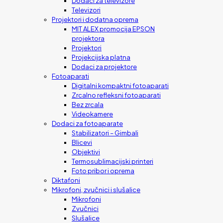
Dodaci za televizore
Televizori
Projektori i dodatna oprema
MIT ALEX promocija EPSON
projektora
Projektori
Projekcijska platna
Dodaci za projektore
Fotoaparati
Digitalni kompaktni fotoaparati
Zrcalno refleksni fotoaparati
Bez zrcala
Videokamere
Dodaci za fotoaparate
Stabilizatori – Gimbali
Blicevi
Objektivi
Termosublimacijski printeri
Foto pribor i oprema
Diktafoni
Mikrofoni, zvučnici i slušalice
Mikrofoni
Zvučnici
Slušalice