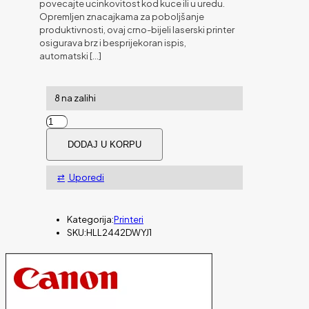
povecajte ucinkovitost kod kuce ili u uredu.
Opremljen znacajkama za poboljšanje
produktivnosti, ovaj crno-bijeli laserski printer
osigurava brz i besprijekoran ispis,
automatski
[…]
8 na zalihi
Printer
BROTHER
DODAJ U KORPU
HL-
L2442DW
količina
Uporedi
Kategorija:
Printeri
SKU:
HLL2442DWYJ1