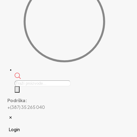
Products
search
Podrška:
+(387) 35 265 040
✕
Login