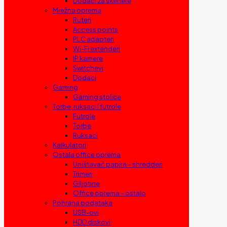
Dodaci za skenere
Mrežna oprema
Ruteri
Access points
PLC adapteri
Wi-Fi extenderi
IP kamere
Switchevi
Dodaci
Gaming
Gaming stolice
Torbe, ruksaci i futrole
Futrole
Torbe
Ruksaci
Kalkulatori
Ostala office oprema
Uništavač papira – shredderi
Trimeri
Giljotine
Office oprema – ostalo
Pohrana podataka
USB-ovi
HDD diskovi