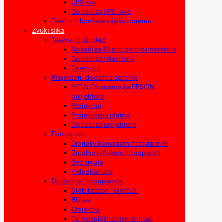
UPS-ovi
Dodaci za UPS-ove
Telefoni i konferencijska oprema
Zvuk i slika
Televizori i dodaci
Nosači za TV, projektore i monitore
Dodaci za televizore
Televizori
Projektori i dodatna oprema
MIT ALEX promocija EPSON
projektora
Projektori
Projekcijska platna
Dodaci za projektore
Fotoaparati
Digitalni kompaktni fotoaparati
Zrcalno refleksni fotoaparati
Bez zrcala
Videokamere
Dodaci za fotoaparate
Stabilizatori – Gimbali
Blicevi
Objektivi
Termosublimacijski printeri