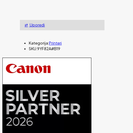
Uporedi
Kategorija:
Printeri
SKU:
9YF82A#B19