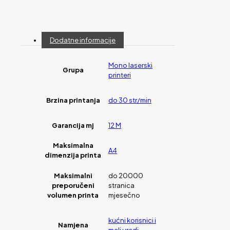
Dodatne informacije
Mono laserski
Grupa
printeri
Brzina printanja
do 30 str/min
Garancija mj
12 M
Maksimalna
A4
dimenzija printa
Maksimalni
do 20000
preporučeni
stranica
volumen printa
mjesečno
kućni korisnici i
Namjena