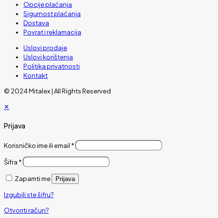
Opcije plaćanja
Sigurnost plaćanja
Dostava
Povrat i reklamacija
Uslovi prodaje
Uslovi korištenja
Politika privatnosti
Kontakt
© 2024 Mitalex | All Rights Reserved
✕
Prijava
Korisničko ime ili email
*
Šifra
*
Zapamti me
Prijava
Izgubili ste šifru?
Otvoriti račun?