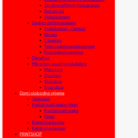
Zrcalno refleksni fotoaparati
Bez zrcala
Videokamere
Dodaci za fotoaparate
Stabilizatori – Gimbali
Blicevi
Objektivi
Termosublimacijski printeri
Foto pribor i oprema
Diktafoni
Mikrofoni, zvučnici i slušalice
Mikrofoni
Zvučnici
Slušalice
Soundbar
Dom i slobodno vrijeme
Televizori
Prečišćivači zraka i filteri
Prečišćivači zraka
Filteri
Električna bicikla
Kablovi i adapteri
PRINTSHOP