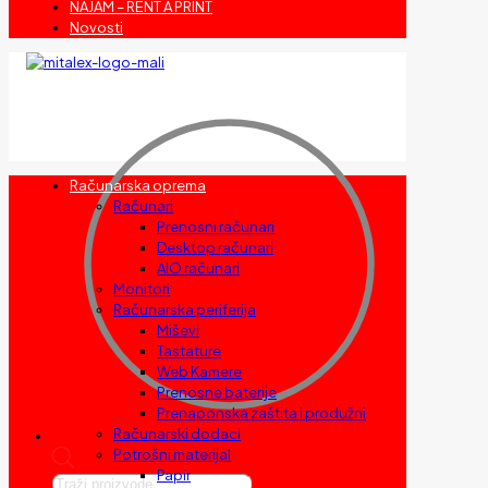
NAJAM – RENT A PRINT
Novosti
Računarska oprema
Računari
Prenosni računari
Desktop računari
AIO računari
Monitori
Računarska periferija
Miševi
Tastature
Web Kamere
Prenosne baterije
Prenaponska zaštita i produžni
Računarski dodaci
Potrošni materijal
Papir
Products