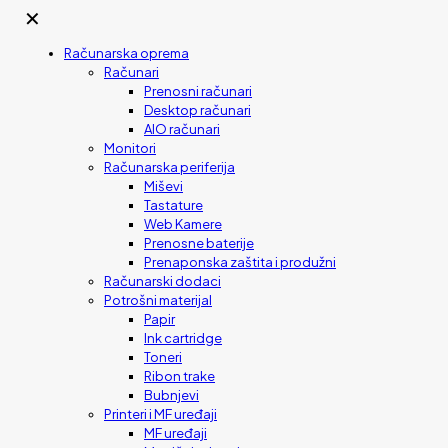
✕
Računarska oprema
Računari
Prenosni računari
Desktop računari
AIO računari
Monitori
Računarska periferija
Miševi
Tastature
Web Kamere
Prenosne baterije
Prenaponska zaštita i produžni
Računarski dodaci
Potrošni materijal
Papir
Ink cartridge
Toneri
Ribon trake
Bubnjevi
Printeri i MF uređaji
MF uređaji