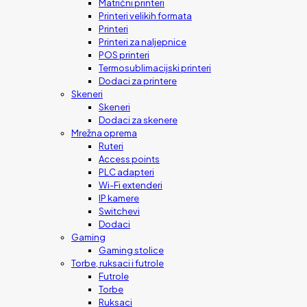
Matrični printeri
Printeri velikih formata
Printeri
Printeri za naljepnice
POS printeri
Termosublimacijski printeri
Dodaci za printere
Skeneri
Skeneri
Dodaci za skenere
Mrežna oprema
Ruteri
Access points
PLC adapteri
Wi-Fi extenderi
IP kamere
Switchevi
Dodaci
Gaming
Gaming stolice
Torbe, ruksaci i futrole
Futrole
Torbe
Ruksaci