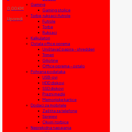
Gaming
0,00 KM
Gaming stolice
Torbe, ruksaci i futrole
Uporedi
Futrole
Torbe
Ruksaci
Kalkulatori
Ostala office oprema
Uništavač papira – shredderi
Trimeri
Giljotine
Office oprema – ostalo
Pohrana podataka
USB-ovi
HDD diskovi
SSD diskovi
Prazni mediji
Memorijske kartice
Dodaci za mobitele
Zaštita za telefone
Sprejevi
Okviri i torbice
Neprekidna napajanja