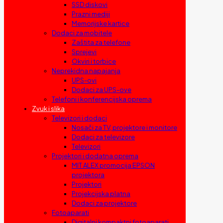
SSD diskovi
Prazni mediji
Memorijske kartice
Dodaci za mobitele
Zaštita za telefone
Sprejevi
Okviri i torbice
Neprekidna napajanja
UPS-ovi
Dodaci za UPS-ove
Telefoni i konferencijska oprema
Zvuk i slika
Televizori i dodaci
Nosači za TV, projektore i monitore
Dodaci za televizore
Televizori
Projektori i dodatna oprema
MIT ALEX promocija EPSON
projektora
Projektori
Projekcijska platna
Dodaci za projektore
Fotoaparati
Digitalni kompaktni fotoaparati