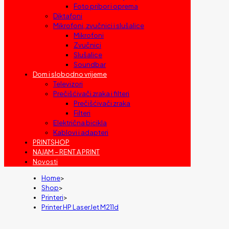
Foto pribor i oprema
Diktafoni
Mikrofoni, zvučnici i slušalice
Mikrofoni
Zvučnici
Slušalice
Soundbar
Dom i slobodno vrijeme
Televizori
Prečišćivači zraka i filteri
Prečišćivači zraka
Filteri
Električna bicikla
Kablovi i adapteri
PRINTSHOP
NAJAM – RENT A PRINT
Novosti
Home
>
Shop
>
Printeri
>
Printer HP LaserJet M211d