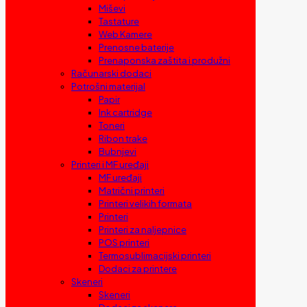
Miševi
Tastature
Web Kamere
Prenosne baterije
Prenaponska zaštita i produžni
Računarski dodaci
Potrošni materijal
Papir
Ink cartridge
Toneri
Ribon trake
Bubnjevi
Printeri i MF uređaji
MF uređaji
Matrični printeri
Printeri velikih formata
Printeri
Printeri za naljepnice
POS printeri
Termosublimacijski printeri
Dodaci za printere
Skeneri
Skeneri