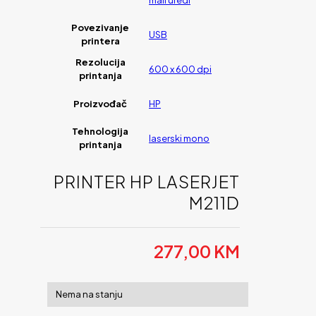
mali uredi
Povezivanje
USB
printera
Rezolucija
600 x 600 dpi
printanja
Proizvođač
HP
Tehnologija
laserski mono
printanja
PRINTER HP LASERJET
M211D
277,00
KM
Nema na stanju