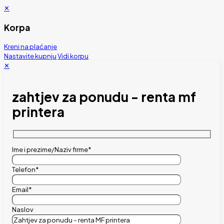
✕
Korpa
Kreni na plaćanje
Nastavite kupnju
Vidi korpu
✕
zahtjev za ponudu - renta mf
printera
Ime i prezime/Naziv firme*
Telefon*
Email*
Naslov