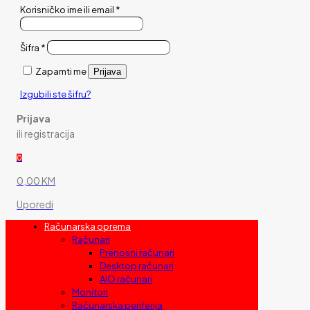
Korisničko ime ili email
*
Šifra
*
Zapamti me
Prijava
Izgubili ste šifru?
Prijava
ili registracija
0
0,00 KM
Uporedi
Računarska oprema
Računari
Prenosni računari
Desktop računari
AIO računari
Monitori
Računarska periferija