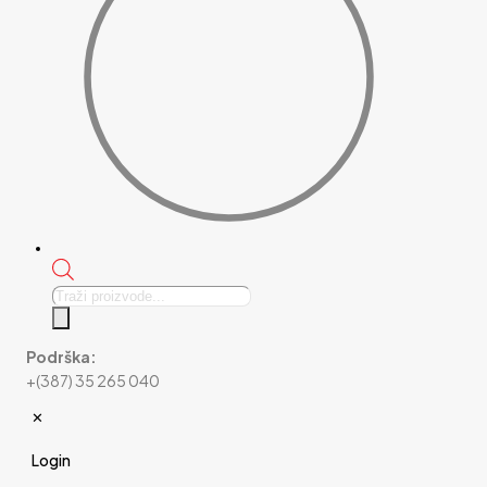
Products
search
Podrška:
+(387) 35 265 040
✕
Login