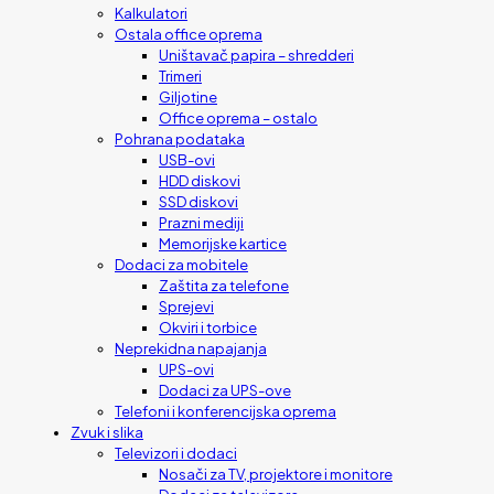
Kalkulatori
Ostala office oprema
Uništavač papira – shredderi
Trimeri
Giljotine
Office oprema – ostalo
Pohrana podataka
USB-ovi
HDD diskovi
SSD diskovi
Prazni mediji
Memorijske kartice
Dodaci za mobitele
Zaštita za telefone
Sprejevi
Okviri i torbice
Neprekidna napajanja
UPS-ovi
Dodaci za UPS-ove
Telefoni i konferencijska oprema
Zvuk i slika
Televizori i dodaci
Nosači za TV, projektore i monitore