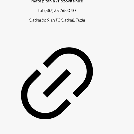
Imate pitanja ?
Pozovite nas!
tel: (387) 35 265 040
Slatina br. 9, (NTC Slatina), Tuzla