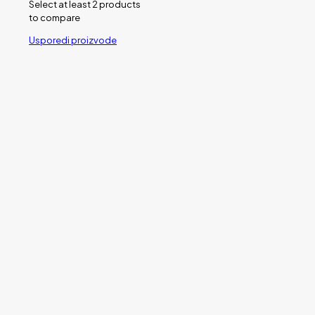
Select at least 2 products
to compare
Usporedi proizvode