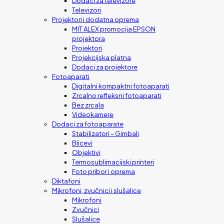
Dodaci za televizore
Televizori
Projektori i dodatna oprema
MIT ALEX promocija EPSON
projektora
Projektori
Projekcijska platna
Dodaci za projektore
Fotoaparati
Digitalni kompaktni fotoaparati
Zrcalno refleksni fotoaparati
Bez zrcala
Videokamere
Dodaci za fotoaparate
Stabilizatori – Gimbali
Blicevi
Objektivi
Termosublimacijski printeri
Foto pribor i oprema
Diktafoni
Mikrofoni, zvučnici i slušalice
Mikrofoni
Zvučnici
Slušalice