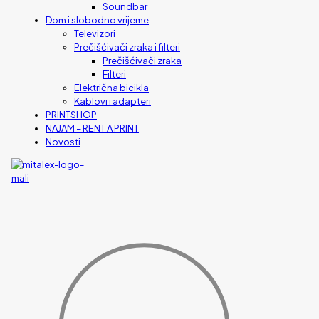
Soundbar
Dom i slobodno vrijeme
Televizori
Prečišćivači zraka i filteri
Prečišćivači zraka
Filteri
Električna bicikla
Kablovi i adapteri
PRINTSHOP
NAJAM – RENT A PRINT
Novosti