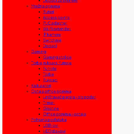
Dodaci za skenere
Mrežna oprema
Ruteri
Access points
PLC adapteri
Wi-Fi extenderi
IP kamere
Switchevi
Dodaci
Gaming
Gaming stolice
Torbe, ruksaci i futrole
Futrole
Torbe
Ruksaci
Kalkulatori
Ostala office oprema
Uništavač papira – shredderi
Trimeri
Giljotine
Office oprema – ostalo
Pohrana podataka
USB-ovi
HDD diskovi