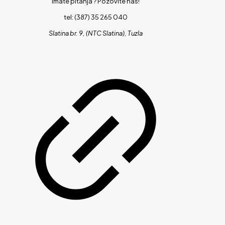
Imate pitanja ?
Pozovite nas!
tel: (387) 35 265 040
Slatina br. 9, (NTC Slatina), Tuzla