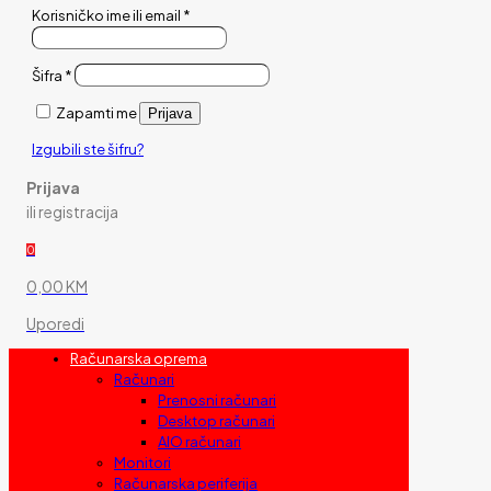
Korisničko ime ili email
*
Šifra
*
Zapamti me
Prijava
Izgubili ste šifru?
Prijava
ili registracija
0
0,00 KM
Uporedi
Računarska oprema
Računari
Prenosni računari
Desktop računari
AIO računari
Monitori
Računarska periferija