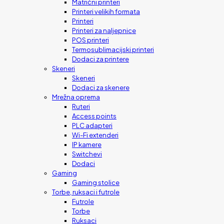
Matrični printeri
Printeri velikih formata
Printeri
Printeri za naljepnice
POS printeri
Termosublimacijski printeri
Dodaci za printere
Skeneri
Skeneri
Dodaci za skenere
Mrežna oprema
Ruteri
Access points
PLC adapteri
Wi-Fi extenderi
IP kamere
Switchevi
Dodaci
Gaming
Gaming stolice
Torbe, ruksaci i futrole
Futrole
Torbe
Ruksaci