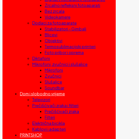
Zrcalno refleksni fotoaparati
Bez zrcala
Videokamere
Dodaci za fotoaparate
Stabilizatori – Gimbali
Blicevi
Objektivi
Termosublimacijski printeri
Foto pribor i oprema
Diktafoni
Mikrofoni, zvučnici i slušalice
Mikrofoni
Zvučnici
Slušalice
Soundbar
Dom i slobodno vrijeme
Televizori
Prečišćivači zraka i filteri
Prečišćivači zraka
Filteri
Električna bicikla
Kablovi i adapteri
PRINTSHOP