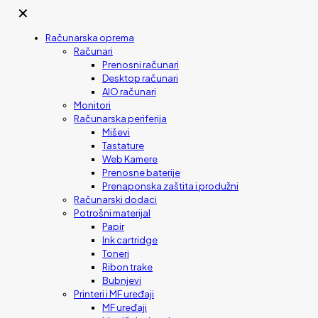
✕
Računarska oprema
Računari
Prenosni računari
Desktop računari
AIO računari
Monitori
Računarska periferija
Miševi
Tastature
Web Kamere
Prenosne baterije
Prenaponska zaštita i produžni
Računarski dodaci
Potrošni materijal
Papir
Ink cartridge
Toneri
Ribon trake
Bubnjevi
Printeri i MF uređaji
MF uređaji