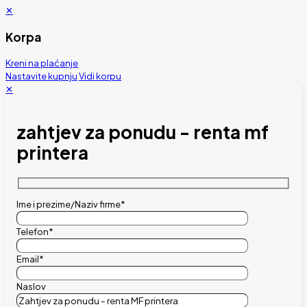
✕
Korpa
Kreni na plaćanje
Nastavite kupnju
Vidi korpu
✕
zahtjev za ponudu - renta mf
printera
Ime i prezime/Naziv firme*
Telefon*
Email*
Naslov