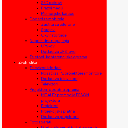
SSD diskovi
Prazni mediji
Memorijske kartice
Dodaci za mobitele
Zaštita za telefone
Sprejevi
Okviri i torbice
Neprekidna napajanja
UPS-ovi
Dodaci za UPS-ove
Telefoni i konferencijska oprema
Zvuk i slika
Televizori i dodaci
Nosači za TV, projektore i monitore
Dodaci za televizore
Televizori
Projektori i dodatna oprema
MIT ALEX promocija EPSON
projektora
Projektori
Projekcijska platna
Dodaci za projektore
Fotoaparati
Digitalni kompaktni fotoaparati