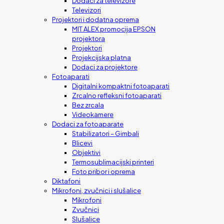
Dodaci za televizore
Televizori
Projektori i dodatna oprema
MIT ALEX promocija EPSON
projektora
Projektori
Projekcijska platna
Dodaci za projektore
Fotoaparati
Digitalni kompaktni fotoaparati
Zrcalno refleksni fotoaparati
Bez zrcala
Videokamere
Dodaci za fotoaparate
Stabilizatori – Gimbali
Blicevi
Objektivi
Termosublimacijski printeri
Foto pribor i oprema
Diktafoni
Mikrofoni, zvučnici i slušalice
Mikrofoni
Zvučnici
Slušalice