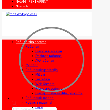
NAJAM – RENT A PRINT
Novosti
Računarska oprema
Računari
Prenosni računari
Desktop računari
AIO računari
Monitori
Računarska periferija
Miševi
Tastature
Web Kamere
Prenosne baterije
Prenaponska zaštita i produžni
Računarski dodaci
Potrošni materijal
Papir
Products