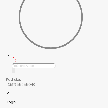
Products
search
Podrška:
+(387) 35 265 040
✕
Login