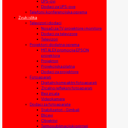
UPS-ovi
Dodaci za UPS-ove
Telefoni i konferencijska oprema
Zvuk i slika
Televizori i dodaci
Nosači za TV, projektore i monitore
Dodaci za televizore
Televizori
Projektori i dodatna oprema
MIT ALEX promocija EPSON
projektora
Projektori
Projekcijska platna
Dodaci za projektore
Fotoaparati
Digitalni kompaktni fotoaparati
Zrcalno refleksni fotoaparati
Bez zrcala
Videokamere
Dodaci za fotoaparate
Stabilizatori – Gimbali
Blicevi
Objektivi
Termosublimacijski printeri