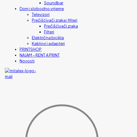
Soundbar
Dom i slobodno vrijeme
Televizori
Prečišćivači zraka i filteri
Prečišćivači zraka
Filteri
Električna bicikla
Kablovi i adapteri
PRINTSHOP
NAJAM – RENT A PRINT
Novosti