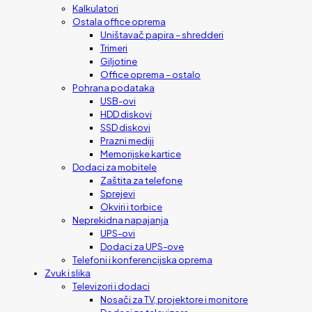
Kalkulatori
Ostala office oprema
Uništavač papira – shredderi
Trimeri
Giljotine
Office oprema – ostalo
Pohrana podataka
USB-ovi
HDD diskovi
SSD diskovi
Prazni mediji
Memorijske kartice
Dodaci za mobitele
Zaštita za telefone
Sprejevi
Okviri i torbice
Neprekidna napajanja
UPS-ovi
Dodaci za UPS-ove
Telefoni i konferencijska oprema
Zvuk i slika
Televizori i dodaci
Nosači za TV, projektore i monitore