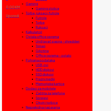
Gaming
0,00 KM
Gaming stolice
Torbe, ruksaci i futrole
Uporedi
Futrole
Torbe
Ruksaci
Kalkulatori
Ostala office oprema
Uništavač papira – shredderi
Trimeri
Giljotine
Office oprema – ostalo
Pohrana podataka
USB-ovi
HDD diskovi
SSD diskovi
Prazni mediji
Memorijske kartice
Dodaci za mobitele
Zaštita za telefone
Sprejevi
Okviri i torbice
Neprekidna napajanja