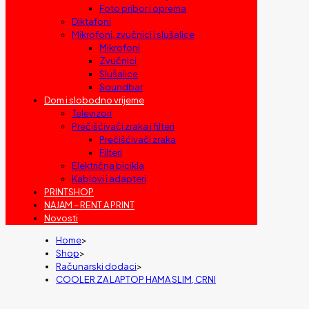
Foto pribor i oprema
Diktafoni
Mikrofoni, zvučnici i slušalice
Mikrofoni
Zvučnici
Slušalice
Soundbar
Dom i slobodno vrijeme
Televizori
Prečišćivači zraka i filteri
Prečišćivači zraka
Filteri
Električna bicikla
Kablovi i adapteri
PRINTSHOP
NAJAM – RENT A PRINT
Novosti
Home
>
Shop
>
Računarski dodaci
>
COOLER ZA LAPTOP HAMA SLIM, CRNI