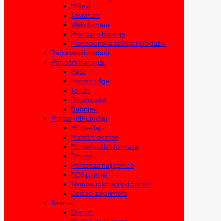
Miševi
Tastature
Web Kamere
Prenosne baterije
Prenaponska zaštita i produžni
Računarski dodaci
Potrošni materijal
Papir
Ink cartridge
Toneri
Ribon trake
Bubnjevi
Printeri i MF uređaji
MF uređaji
Matrični printeri
Printeri velikih formata
Printeri
Printeri za naljepnice
POS printeri
Termosublimacijski printeri
Dodaci za printere
Skeneri
Skeneri