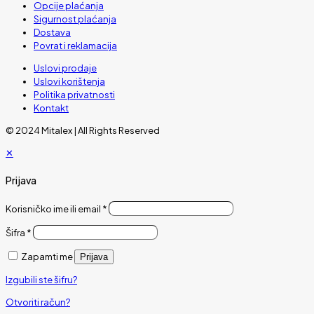
Opcije plaćanja
Sigurnost plaćanja
Dostava
Povrat i reklamacija
Uslovi prodaje
Uslovi korištenja
Politika privatnosti
Kontakt
© 2024 Mitalex | All Rights Reserved
✕
Prijava
Korisničko ime ili email
*
Šifra
*
Zapamti me
Prijava
Izgubili ste šifru?
Otvoriti račun?