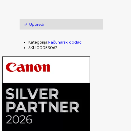
Uporedi
Kategorija:
Računarski dodaci
SKU:
00053067