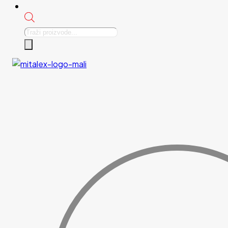
Products
search