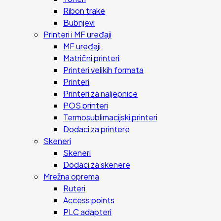
Ribon trake
Bubnjevi
Printeri i MF uređaji
MF uređaji
Matrični printeri
Printeri velikih formata
Printeri
Printeri za naljepnice
POS printeri
Termosublimacijski printeri
Dodaci za printere
Skeneri
Skeneri
Dodaci za skenere
Mrežna oprema
Ruteri
Access points
PLC adapteri