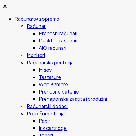
✕
Računarska oprema
Računari
Prenosni računari
Desktop računari
AIO računari
Monitori
Računarska periferija
Miševi
Tastature
Web Kamere
Prenosne baterije
Prenaponska zaštita i produžni
Računarski dodaci
Potrošni materijal
Papir
Ink cartridge
Toneri