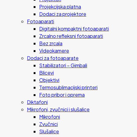
Projekcijska platna
Dodaci za projektore
Fotoaparati
Digitalni kompaktni fotoaparati
Zrcalno refleksni fotoaparati
Bez zrcala
Videokamere
Dodaci za fotoaparate
Stabilizatori – Gimbali
Blicevi
Objektivi
Termosublimacijski printeri
Foto pribor i oprema
Diktafoni
Mikrofoni, zvučnici i slušalice
Mikrofoni
Zvučnici
Slušalice