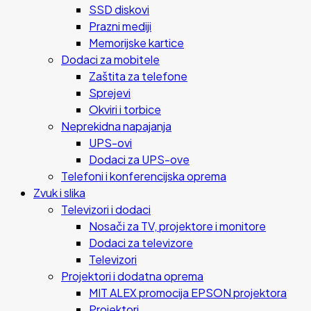
SSD diskovi
Prazni mediji
Memorijske kartice
Dodaci za mobitele
Zaštita za telefone
Sprejevi
Okviri i torbice
Neprekidna napajanja
UPS-ovi
Dodaci za UPS-ove
Telefoni i konferencijska oprema
Zvuk i slika
Televizori i dodaci
Nosači za TV, projektore i monitore
Dodaci za televizore
Televizori
Projektori i dodatna oprema
MIT ALEX promocija EPSON projektora
Projektori