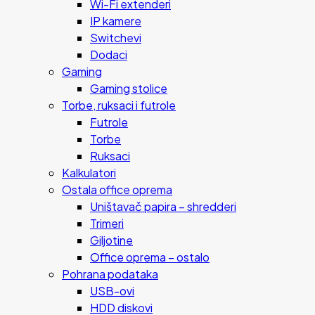
Wi-Fi extenderi
IP kamere
Switchevi
Dodaci
Gaming
Gaming stolice
Torbe, ruksaci i futrole
Futrole
Torbe
Ruksaci
Kalkulatori
Ostala office oprema
Uništavač papira – shredderi
Trimeri
Giljotine
Office oprema – ostalo
Pohrana podataka
USB-ovi
HDD diskovi