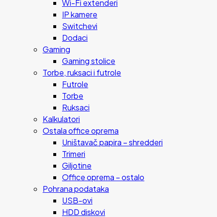
Wi-Fi extenderi
IP kamere
Switchevi
Dodaci
Gaming
Gaming stolice
Torbe, ruksaci i futrole
Futrole
Torbe
Ruksaci
Kalkulatori
Ostala office oprema
Uništavač papira – shredderi
Trimeri
Giljotine
Office oprema – ostalo
Pohrana podataka
USB-ovi
HDD diskovi