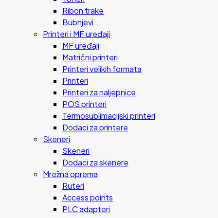
Ribon trake
Bubnjevi
Printeri i MF uređaji
MF uređaji
Matrični printeri
Printeri velikih formata
Printeri
Printeri za naljepnice
POS printeri
Termosublimacijski printeri
Dodaci za printere
Skeneri
Skeneri
Dodaci za skenere
Mrežna oprema
Ruteri
Access points
PLC adapteri