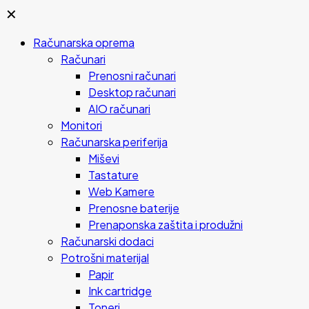
✕
Računarska oprema
Računari
Prenosni računari
Desktop računari
AIO računari
Monitori
Računarska periferija
Miševi
Tastature
Web Kamere
Prenosne baterije
Prenaponska zaštita i produžni
Računarski dodaci
Potrošni materijal
Papir
Ink cartridge
Toneri