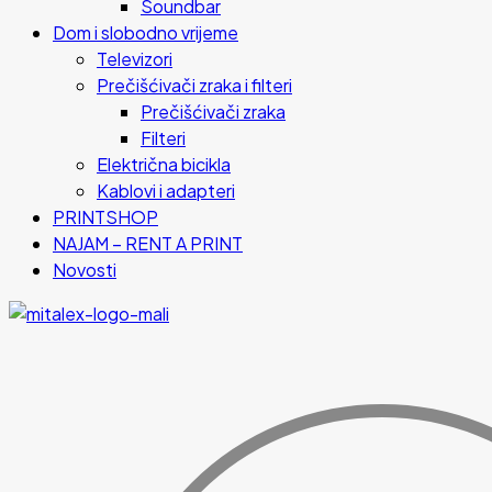
Soundbar
Dom i slobodno vrijeme
Televizori
Prečišćivači zraka i filteri
Prečišćivači zraka
Filteri
Električna bicikla
Kablovi i adapteri
PRINTSHOP
NAJAM – RENT A PRINT
Novosti