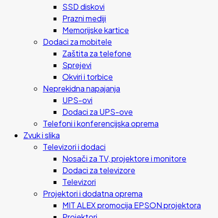
SSD diskovi
Prazni mediji
Memorijske kartice
Dodaci za mobitele
Zaštita za telefone
Sprejevi
Okviri i torbice
Neprekidna napajanja
UPS-ovi
Dodaci za UPS-ove
Telefoni i konferencijska oprema
Zvuk i slika
Televizori i dodaci
Nosači za TV, projektore i monitore
Dodaci za televizore
Televizori
Projektori i dodatna oprema
MIT ALEX promocija EPSON projektora
Projektori