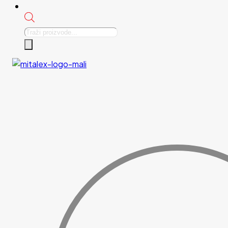
Products
search