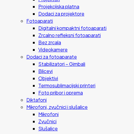
Projekcijska platna
Dodaci za projektore
Fotoaparati
Digitalni kompaktni fotoaparati
Zrcalno refleksni fotoaparati
Bez zrcala
Videokamere
Dodaci za fotoaparate
Stabilizatori – Gimbali
Blicevi
Objektivi
Termosublimacijski printeri
Foto pribor i oprema
Diktafoni
Mikrofoni, zvučnici i slušalice
Mikrofoni
Zvučnici
Slušalice