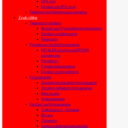
UPS-ovi
Dodaci za UPS-ove
Telefoni i konferencijska oprema
Zvuk i slika
Televizori i dodaci
Nosači za TV, projektore i monitore
Dodaci za televizore
Televizori
Projektori i dodatna oprema
MIT ALEX promocija EPSON
projektora
Projektori
Projekcijska platna
Dodaci za projektore
Fotoaparati
Digitalni kompaktni fotoaparati
Zrcalno refleksni fotoaparati
Bez zrcala
Videokamere
Dodaci za fotoaparate
Stabilizatori – Gimbali
Blicevi
Objektivi
Termosublimacijski printeri