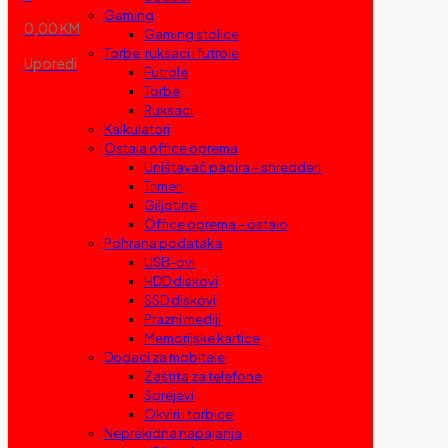
Gaming
0,00 KM
Gaming stolice
Torbe, ruksaci i futrole
Uporedi
Futrole
Torbe
Ruksaci
Kalkulatori
Ostala office oprema
Uništavač papira – shredderi
Trimeri
Giljotine
Office oprema – ostalo
Pohrana podataka
USB-ovi
HDD diskovi
SSD diskovi
Prazni mediji
Memorijske kartice
Dodaci za mobitele
Zaštita za telefone
Sprejevi
Okviri i torbice
Neprekidna napajanja