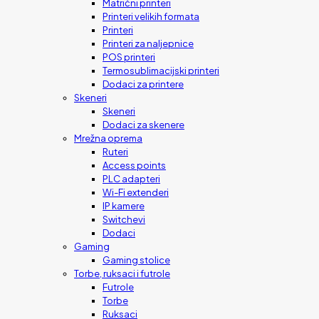
Matrični printeri
Printeri velikih formata
Printeri
Printeri za naljepnice
POS printeri
Termosublimacijski printeri
Dodaci za printere
Skeneri
Skeneri
Dodaci za skenere
Mrežna oprema
Ruteri
Access points
PLC adapteri
Wi-Fi extenderi
IP kamere
Switchevi
Dodaci
Gaming
Gaming stolice
Torbe, ruksaci i futrole
Futrole
Torbe
Ruksaci