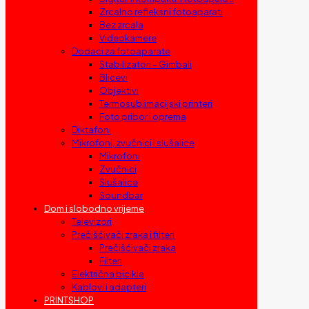
Zrcalno refleksni fotoaparati
Bez zrcala
Videokamere
Dodaci za fotoaparate
Stabilizatori – Gimbali
Blicevi
Objektivi
Termosublimacijski printeri
Foto pribor i oprema
Diktafoni
Mikrofoni, zvučnici i slušalice
Mikrofoni
Zvučnici
Slušalice
Soundbar
Dom i slobodno vrijeme
Televizori
Prečišćivači zraka i filteri
Prečišćivači zraka
Filteri
Električna bicikla
Kablovi i adapteri
PRINTSHOP