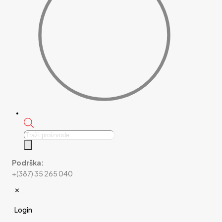
Products
search
Podrška:
+(387) 35 265 040
✕
Login