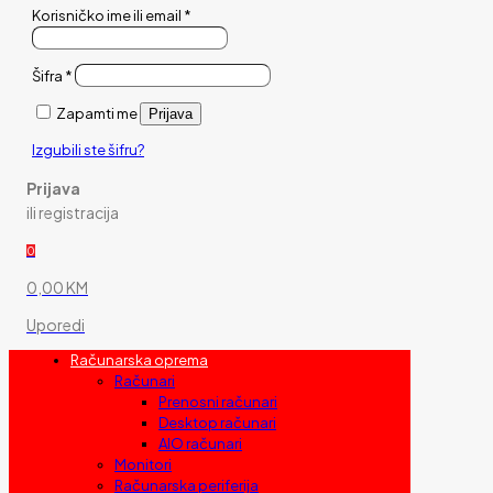
Korisničko ime ili email
*
Šifra
*
Zapamti me
Prijava
Izgubili ste šifru?
Prijava
ili registracija
0
0,00 KM
Uporedi
Računarska oprema
Računari
Prenosni računari
Desktop računari
AIO računari
Monitori
Računarska periferija