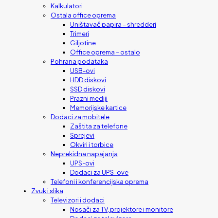
Kalkulatori
Ostala office oprema
Uništavač papira – shredderi
Trimeri
Giljotine
Office oprema – ostalo
Pohrana podataka
USB-ovi
HDD diskovi
SSD diskovi
Prazni mediji
Memorijske kartice
Dodaci za mobitele
Zaštita za telefone
Sprejevi
Okviri i torbice
Neprekidna napajanja
UPS-ovi
Dodaci za UPS-ove
Telefoni i konferencijska oprema
Zvuk i slika
Televizori i dodaci
Nosači za TV, projektore i monitore