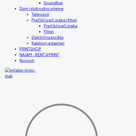
Soundbar
Dom i slobodno vrijeme
Televizori
Prečišćivači zraka i filteri
Prečišćivači zraka
Filteri
Električna bicikla
Kablovi i adapteri
PRINTSHOP
NAJAM – RENT A PRINT
Novosti