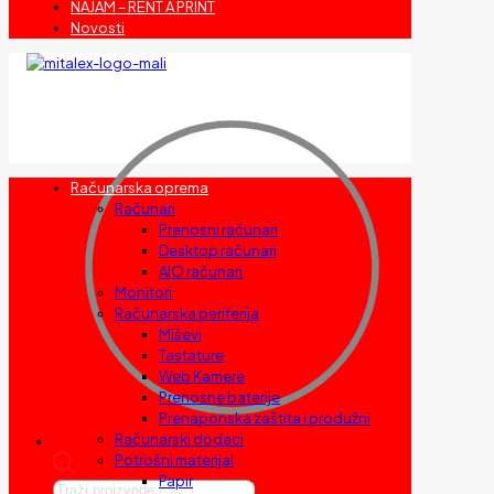
NAJAM – RENT A PRINT
Novosti
Računarska oprema
Računari
Prenosni računari
Desktop računari
AIO računari
Monitori
Računarska periferija
Miševi
Tastature
Web Kamere
Prenosne baterije
Prenaponska zaštita i produžni
Računarski dodaci
Potrošni materijal
Papir
Products