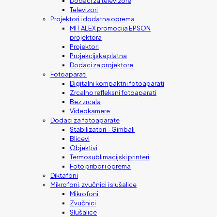
Dodaci za televizore
Televizori
Projektori i dodatna oprema
MIT ALEX promocija EPSON
projektora
Projektori
Projekcijska platna
Dodaci za projektore
Fotoaparati
Digitalni kompaktni fotoaparati
Zrcalno refleksni fotoaparati
Bez zrcala
Videokamere
Dodaci za fotoaparate
Stabilizatori – Gimbali
Blicevi
Objektivi
Termosublimacijski printeri
Foto pribor i oprema
Diktafoni
Mikrofoni, zvučnici i slušalice
Mikrofoni
Zvučnici
Slušalice