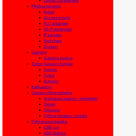
Dodaci za skenere
Mrežna oprema
Ruteri
Access points
PLC adapteri
Wi-Fi extenderi
IP kamere
Switchevi
Dodaci
Gaming
Gaming stolice
Torbe, ruksaci i futrole
Futrole
Torbe
Ruksaci
Kalkulatori
Ostala office oprema
Uništavač papira – shredderi
Trimeri
Giljotine
Office oprema – ostalo
Pohrana podataka
USB-ovi
HDD diskovi