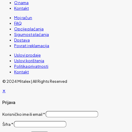
O nama
Kontakt
Moj račun
FAQ
Opcije plaćanja
Sigurnost plaćanja
Dostava
Povrat i reklamacija
Uslovi prodaje
Uslovi korištenja
Politika privatnosti
Kontakt
© 2024 Mitalex | All Rights Reserved
✕
Prijava
Korisničko ime ili email
*
Šifra
*