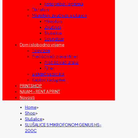
Foto pribor i oprema
Diktafoni
Mikrofoni, zvučnici i slušalice
Mikrofoni
Zvučnici
Slušalice
Soundbar
Dom i slobodno vrijeme
Televizori
Prečišćivači zraka i filteri
Prečišćivači zraka
Filteri
Električna bicikla
Kablovi i adapteri
PRINTSHOP
NAJAM – RENT A PRINT
Novosti
Home
>
Shop
>
Slušalice
>
SLUŠALICE S MIKROFONOM GENIUS HS-
200C