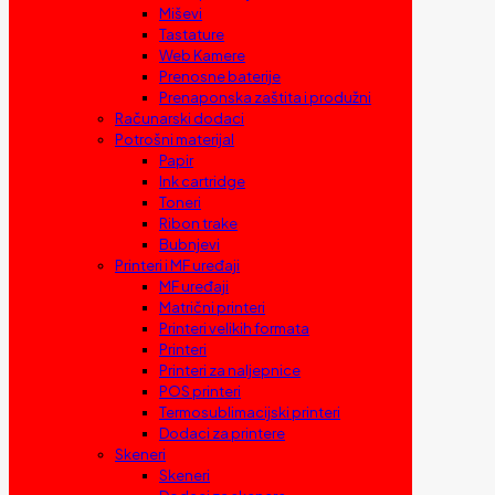
Miševi
Tastature
Web Kamere
Prenosne baterije
Prenaponska zaštita i produžni
Računarski dodaci
Potrošni materijal
Papir
Ink cartridge
Toneri
Ribon trake
Bubnjevi
Printeri i MF uređaji
MF uređaji
Matrični printeri
Printeri velikih formata
Printeri
Printeri za naljepnice
POS printeri
Termosublimacijski printeri
Dodaci za printere
Skeneri
Skeneri