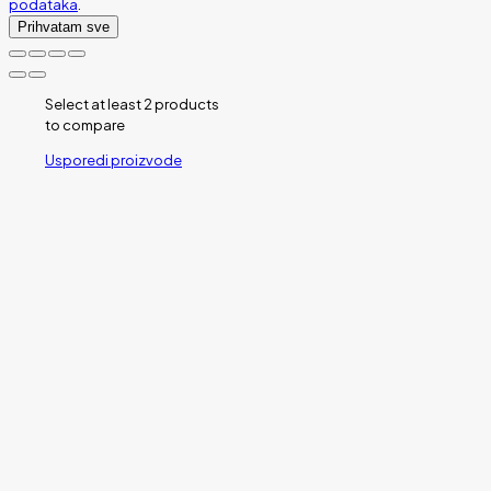
podataka
.
Prihvatam sve
Select at least 2 products
to compare
Usporedi proizvode