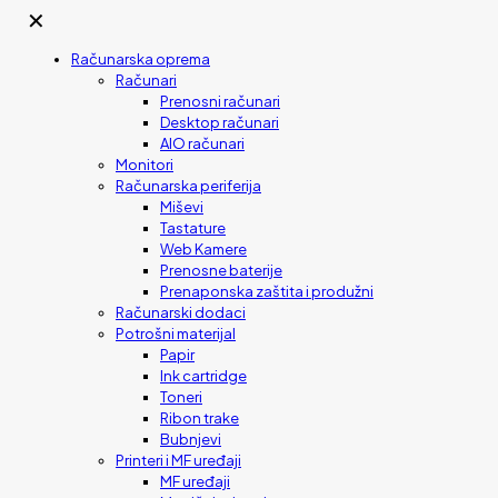
✕
Računarska oprema
Računari
Prenosni računari
Desktop računari
AIO računari
Monitori
Računarska periferija
Miševi
Tastature
Web Kamere
Prenosne baterije
Prenaponska zaštita i produžni
Računarski dodaci
Potrošni materijal
Papir
Ink cartridge
Toneri
Ribon trake
Bubnjevi
Printeri i MF uređaji
MF uređaji