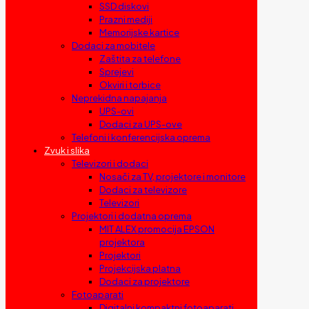
SSD diskovi
Prazni mediji
Memorijske kartice
Dodaci za mobitele
Zaštita za telefone
Sprejevi
Okviri i torbice
Neprekidna napajanja
UPS-ovi
Dodaci za UPS-ove
Telefoni i konferencijska oprema
Zvuk i slika
Televizori i dodaci
Nosači za TV, projektore i monitore
Dodaci za televizore
Televizori
Projektori i dodatna oprema
MIT ALEX promocija EPSON
projektora
Projektori
Projekcijska platna
Dodaci za projektore
Fotoaparati
Digitalni kompaktni fotoaparati