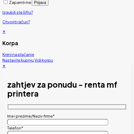
Zapamti me
Prijava
Izgubili ste šifru?
Otvoriti račun?
✕
Korpa
Kreni na plaćanje
Nastavite kupnju
Vidi korpu
✕
zahtjev za ponudu - renta mf
printera
Ime i prezime/Naziv firme*
Telefon*