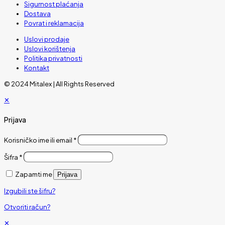
Sigurnost plaćanja
Dostava
Povrat i reklamacija
Uslovi prodaje
Uslovi korištenja
Politika privatnosti
Kontakt
© 2024 Mitalex | All Rights Reserved
✕
Prijava
Korisničko ime ili email
*
Šifra
*
Zapamti me
Prijava
Izgubili ste šifru?
Otvoriti račun?
✕