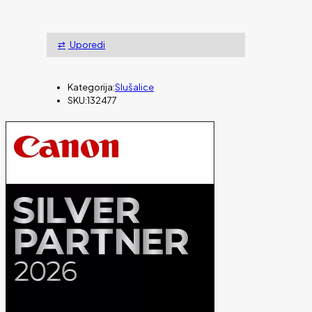
Uporedi
Kategorija:
Slušalice
SKU:
132477