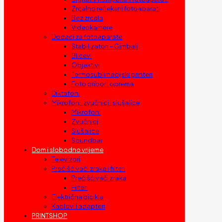
Zrcalno refleksni fotoaparati
Bez zrcala
Videokamere
Dodaci za fotoaparate
Stabilizatori – Gimbali
Blicevi
Objektivi
Termosublimacijski printeri
Foto pribor i oprema
Diktafoni
Mikrofoni, zvučnici i slušalice
Mikrofoni
Zvučnici
Slušalice
Soundbar
Dom i slobodno vrijeme
Televizori
Prečišćivači zraka i filteri
Prečišćivači zraka
Filteri
Električna bicikla
Kablovi i adapteri
PRINTSHOP