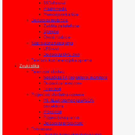
SSD diskovi
Prazni mediji
Memorijske kartice
Dodaci za mobitele
Zaštita za telefone
Sprejevi
Okviri i torbice
Neprekidna napajanja
UPS-ovi
Dodaci za UPS-ove
Telefoni i konferencijska oprema
Zvuk i slika
Televizori i dodaci
Nosači za TV, projektore i monitore
Dodaci za televizore
Televizori
Projektori i dodatna oprema
MIT ALEX promocija EPSON
projektora
Projektori
Projekcijska platna
Dodaci za projektore
Fotoaparati
Digitalni kompaktni fotoaparati