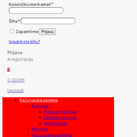
Korisničko ime ili email
*
Šifra
*
Zapamti me
Prijava
Izgubili ste šifru?
Prijava
ili registracija
0
0,00 KM
Uporedi
Računarska oprema
Računari
Prenosni računari
Desktop računari
AIO računari
Monitori
Računarska periferija