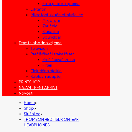
Foto pribor i oprema
Diktafoni
Mikrofoni, zvučnici i slušalice
Mikrofoni
Zvučnici
Slušalice
Soundbar
Dom i slobodno vrijeme
Televizori
Prečišćivači zraka i filteri
Prečišćivači zraka
Filteri
Električna bicikla
Kablovi i adapteri
PRINTSHOP
NAJAM – RENT A PRINT
Novosti
Home
>
Shop
>
Slušalice
>
THOMSON HED1115BK ON-EAR
HEADPHONES