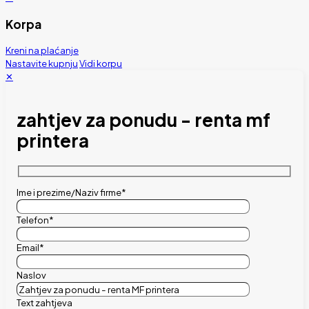
Korpa
Kreni na plaćanje
Nastavite kupnju
Vidi korpu
✕
zahtjev za ponudu - renta mf
printera
Ime i prezime/Naziv firme*
Telefon*
Email*
Naslov
Text zahtjeva