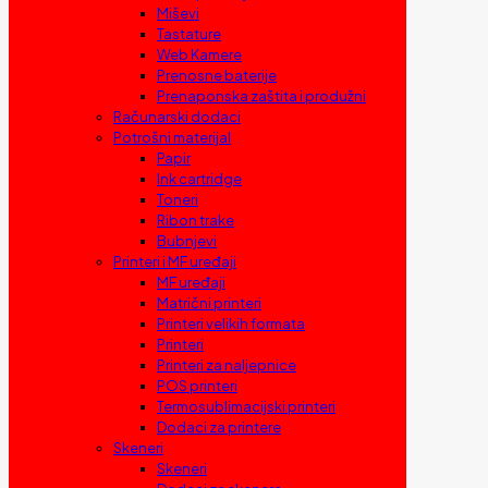
Miševi
Tastature
Web Kamere
Prenosne baterije
Prenaponska zaštita i produžni
Računarski dodaci
Potrošni materijal
Papir
Ink cartridge
Toneri
Ribon trake
Bubnjevi
Printeri i MF uređaji
MF uređaji
Matrični printeri
Printeri velikih formata
Printeri
Printeri za naljepnice
POS printeri
Termosublimacijski printeri
Dodaci za printere
Skeneri
Skeneri