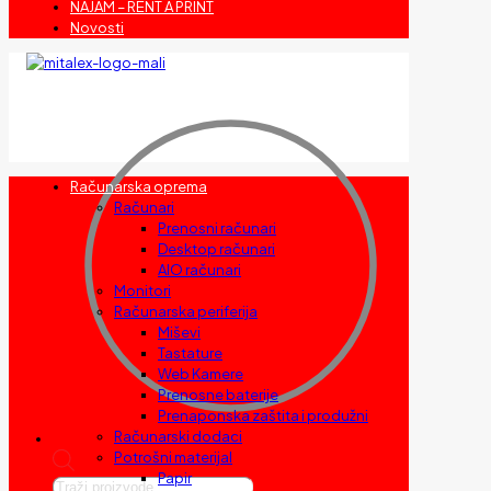
NAJAM – RENT A PRINT
Novosti
Računarska oprema
Računari
Prenosni računari
Desktop računari
AIO računari
Monitori
Računarska periferija
Miševi
Tastature
Web Kamere
Prenosne baterije
Prenaponska zaštita i produžni
Računarski dodaci
Potrošni materijal
Papir
Products