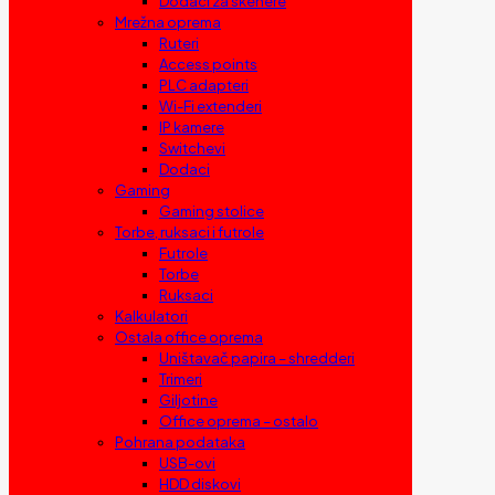
Dodaci za skenere
Mrežna oprema
Ruteri
Access points
PLC adapteri
Wi-Fi extenderi
IP kamere
Switchevi
Dodaci
Gaming
Gaming stolice
Torbe, ruksaci i futrole
Futrole
Torbe
Ruksaci
Kalkulatori
Ostala office oprema
Uništavač papira – shredderi
Trimeri
Giljotine
Office oprema – ostalo
Pohrana podataka
USB-ovi
HDD diskovi