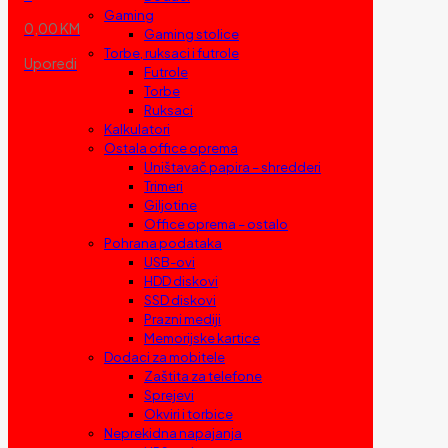
Gaming
0,00 KM
Gaming stolice
Torbe, ruksaci i futrole
Uporedi
Futrole
Torbe
Ruksaci
Kalkulatori
Ostala office oprema
Uništavač papira – shredderi
Trimeri
Giljotine
Office oprema – ostalo
Pohrana podataka
USB-ovi
HDD diskovi
SSD diskovi
Prazni mediji
Memorijske kartice
Dodaci za mobitele
Zaštita za telefone
Sprejevi
Okviri i torbice
Neprekidna napajanja