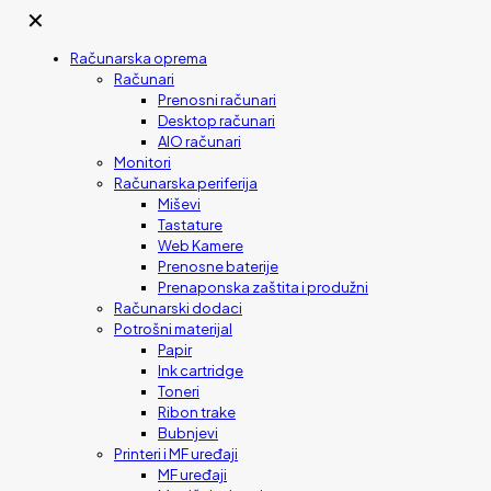
✕
Računarska oprema
Računari
Prenosni računari
Desktop računari
AIO računari
Monitori
Računarska periferija
Miševi
Tastature
Web Kamere
Prenosne baterije
Prenaponska zaštita i produžni
Računarski dodaci
Potrošni materijal
Papir
Ink cartridge
Toneri
Ribon trake
Bubnjevi
Printeri i MF uređaji
MF uređaji