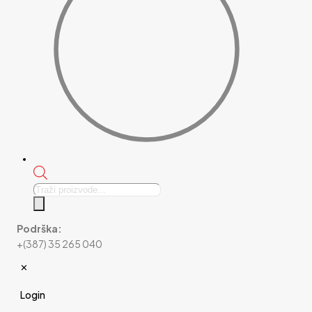
Products
search
Podrška:
+(387) 35 265 040
✕
Login