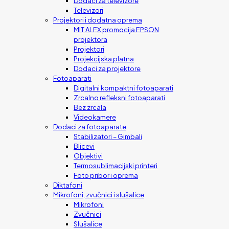
Dodaci za televizore
Televizori
Projektori i dodatna oprema
MIT ALEX promocija EPSON
projektora
Projektori
Projekcijska platna
Dodaci za projektore
Fotoaparati
Digitalni kompaktni fotoaparati
Zrcalno refleksni fotoaparati
Bez zrcala
Videokamere
Dodaci za fotoaparate
Stabilizatori – Gimbali
Blicevi
Objektivi
Termosublimacijski printeri
Foto pribor i oprema
Diktafoni
Mikrofoni, zvučnici i slušalice
Mikrofoni
Zvučnici
Slušalice