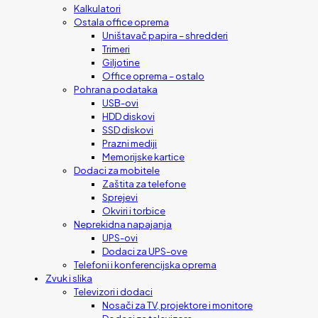
Kalkulatori
Ostala office oprema
Uništavač papira – shredderi
Trimeri
Giljotine
Office oprema – ostalo
Pohrana podataka
USB-ovi
HDD diskovi
SSD diskovi
Prazni mediji
Memorijske kartice
Dodaci za mobitele
Zaštita za telefone
Sprejevi
Okviri i torbice
Neprekidna napajanja
UPS-ovi
Dodaci za UPS-ove
Telefoni i konferencijska oprema
Zvuk i slika
Televizori i dodaci
Nosači za TV, projektore i monitore