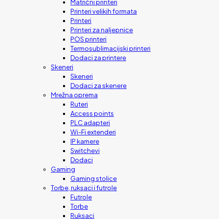
Matrični printeri
Printeri velikih formata
Printeri
Printeri za naljepnice
POS printeri
Termosublimacijski printeri
Dodaci za printere
Skeneri
Skeneri
Dodaci za skenere
Mrežna oprema
Ruteri
Access points
PLC adapteri
Wi-Fi extenderi
IP kamere
Switchevi
Dodaci
Gaming
Gaming stolice
Torbe, ruksaci i futrole
Futrole
Torbe
Ruksaci