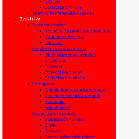
UPS-ovi
Dodaci za UPS-ove
Telefoni i konferencijska oprema
Zvuk i slika
Televizori i dodaci
Nosači za TV, projektore i monitore
Dodaci za televizore
Televizori
Projektori i dodatna oprema
MIT ALEX promocija EPSON
projektora
Projektori
Projekcijska platna
Dodaci za projektore
Fotoaparati
Digitalni kompaktni fotoaparati
Zrcalno refleksni fotoaparati
Bez zrcala
Videokamere
Dodaci za fotoaparate
Stabilizatori – Gimbali
Blicevi
Objektivi
Termosublimacijski printeri