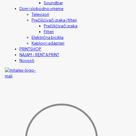
Soundbar
Dom i slobodno vrijeme
Televizori
Prečišćivači zraka i filteri
Prečišćivači zraka
Filteri
Električna bicikla
Kablovi i adapteri
PRINTSHOP
NAJAM – RENT A PRINT
Novosti