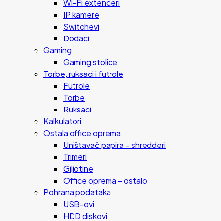
Wi-Fi extenderi
IP kamere
Switchevi
Dodaci
Gaming
Gaming stolice
Torbe, ruksaci i futrole
Futrole
Torbe
Ruksaci
Kalkulatori
Ostala office oprema
Uništavač papira – shredderi
Trimeri
Giljotine
Office oprema – ostalo
Pohrana podataka
USB-ovi
HDD diskovi