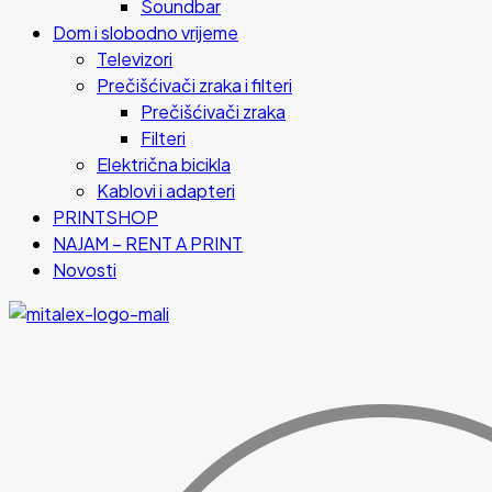
Soundbar
Dom i slobodno vrijeme
Televizori
Prečišćivači zraka i filteri
Prečišćivači zraka
Filteri
Električna bicikla
Kablovi i adapteri
PRINTSHOP
NAJAM – RENT A PRINT
Novosti