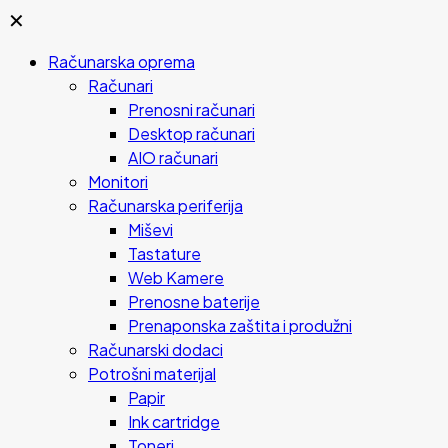
✕
Računarska oprema
Računari
Prenosni računari
Desktop računari
AIO računari
Monitori
Računarska periferija
Miševi
Tastature
Web Kamere
Prenosne baterije
Prenaponska zaštita i produžni
Računarski dodaci
Potrošni materijal
Papir
Ink cartridge
Toneri