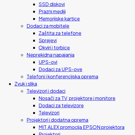
SSD diskovi
Prazni mediji
Memorijske kartice
Dodaci za mobitele
Zaštita za telefone
Sprejevi
Okviri i torbice
Neprekidna napajanja
UPS-ovi
Dodaci za UPS-ove
Telefoni i konferencijska oprema
Zvuk i slika
Televizori i dodaci
Nosači za TV, projektore i monitore
Dodaci za televizore
Televizori
Projektori i dodatna oprema
MIT ALEX promocija EPSON projektora
Projektori