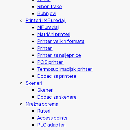
Ribon trake
Bubnjevi
Printeri i MF uređaji
MF uređaji
Matrični printeri
Printeri velikih formata
Printeri
Printeri za naljepnice
POS printeri
Termosublimacijski printeri
Dodaci za printere
Skeneri
Skeneri
Dodaci za skenere
Mrežna oprema
Ruteri
Access points
PLC adapteri