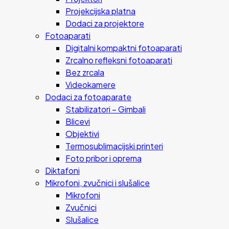
Projekcijska platna
Dodaci za projektore
Fotoaparati
Digitalni kompaktni fotoaparati
Zrcalno refleksni fotoaparati
Bez zrcala
Videokamere
Dodaci za fotoaparate
Stabilizatori – Gimbali
Blicevi
Objektivi
Termosublimacijski printeri
Foto pribor i oprema
Diktafoni
Mikrofoni, zvučnici i slušalice
Mikrofoni
Zvučnici
Slušalice