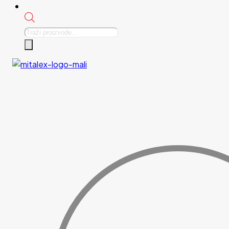
Products
search