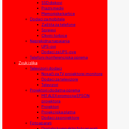
SSD diskovi
Prazni mediji
Memorijske kartice
Dodaci za mobitele
Zaštita za telefone
Sprejevi
Okviri i torbice
Neprekidna napajanja
UPS-ovi
Dodaci za UPS-ove
Telefoni i konferencijska oprema
Zvuk i slika
Televizori i dodaci
Nosači za TV, projektore i monitore
Dodaci za televizore
Televizori
Projektori i dodatna oprema
MIT ALEX promocija EPSON
projektora
Projektori
Projekcijska platna
Dodaci za projektore
Fotoaparati
Digitalni kompaktni fotoaparati