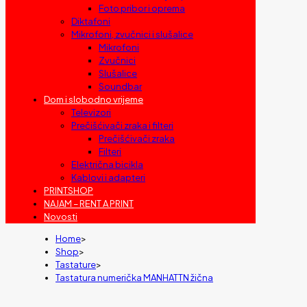
Foto pribor i oprema
Diktafoni
Mikrofoni, zvučnici i slušalice
Mikrofoni
Zvučnici
Slušalice
Soundbar
Dom i slobodno vrijeme
Televizori
Prečišćivači zraka i filteri
Prečišćivači zraka
Filteri
Električna bicikla
Kablovi i adapteri
PRINTSHOP
NAJAM – RENT A PRINT
Novosti
Home
>
Shop
>
Tastature
>
Tastatura numerička MANHATTN žična