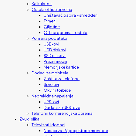
Kalkulatori
Ostala office oprema
Uništavač papira – shredderi
Trimeri
Giljotine
Office oprema – ostalo
Pohrana podataka
USB-ovi
HDD diskovi
SSD diskovi
Prazni mediji
Memorijske kartice
Dodaci za mobitele
Zaštita za telefone
Sprejevi
Okviri i torbice
Neprekidna napajanja
UPS-ovi
Dodaci za UPS-ove
Telefoni i konferencijska oprema
Zvuk i slika
Televizori i dodaci
Nosači za TV, projektore i monitore