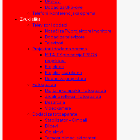
UPS-ovi
Dodaci za UPS-ove
Telefoni i konferencijska oprema
Zvuk i slika
Televizori i dodaci
Nosači za TV, projektore i monitore
Dodaci za televizore
Televizori
Projektori i dodatna oprema
MIT ALEX promocija EPSON
projektora
Projektori
Projekcijska platna
Dodaci za projektore
Fotoaparati
Digitalni kompaktni fotoaparati
Zrcalno refleksni fotoaparati
Bez zrcala
Videokamere
Dodaci za fotoaparate
Stabilizatori – Gimbali
Blicevi
Objektivi
Termosublimacijski printeri