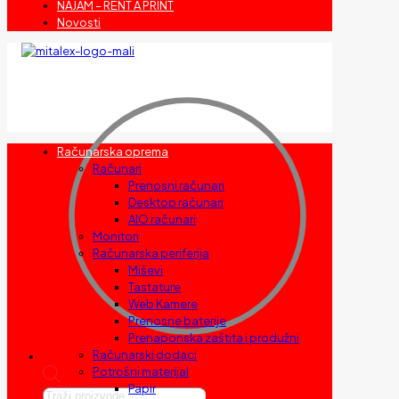
NAJAM – RENT A PRINT
Novosti
Računarska oprema
Računari
Prenosni računari
Desktop računari
AIO računari
Monitori
Računarska periferija
Miševi
Tastature
Web Kamere
Prenosne baterije
Prenaponska zaštita i produžni
Računarski dodaci
Potrošni materijal
Papir
Products