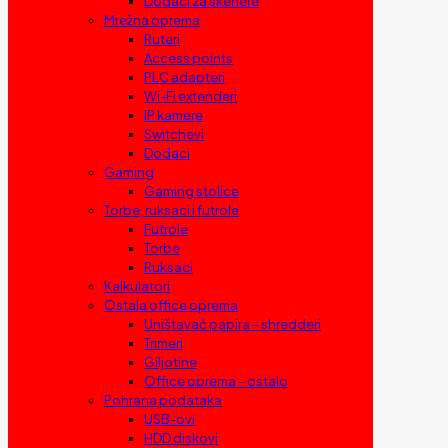
Dodaci za skenere
Mrežna oprema
Ruteri
Access points
PLC adapteri
Wi-Fi extenderi
IP kamere
Switchevi
Dodaci
Gaming
Gaming stolice
Torbe, ruksaci i futrole
Futrole
Torbe
Ruksaci
Kalkulatori
Ostala office oprema
Uništavač papira – shredderi
Trimeri
Giljotine
Office oprema – ostalo
Pohrana podataka
USB-ovi
HDD diskovi