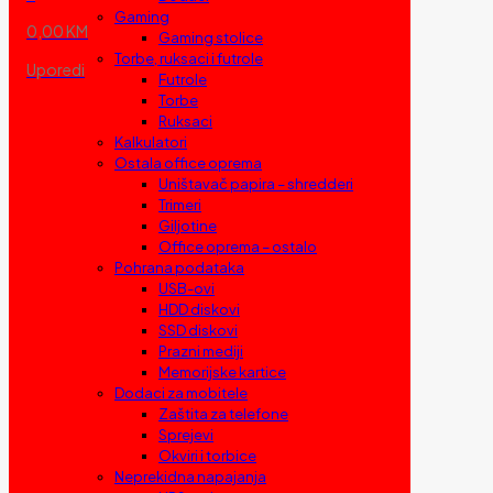
Gaming
0,00 KM
Gaming stolice
Torbe, ruksaci i futrole
Uporedi
Futrole
Torbe
Ruksaci
Kalkulatori
Ostala office oprema
Uništavač papira – shredderi
Trimeri
Giljotine
Office oprema – ostalo
Pohrana podataka
USB-ovi
HDD diskovi
SSD diskovi
Prazni mediji
Memorijske kartice
Dodaci za mobitele
Zaštita za telefone
Sprejevi
Okviri i torbice
Neprekidna napajanja