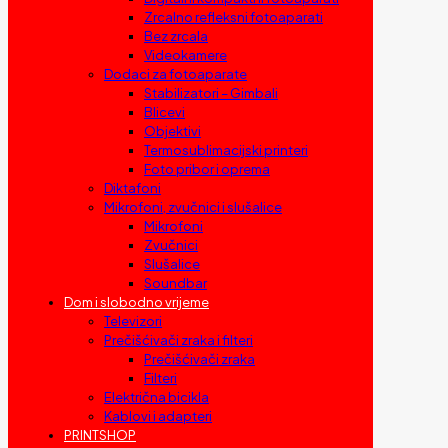
Zrcalno refleksni fotoaparati
Bez zrcala
Videokamere
Dodaci za fotoaparate
Stabilizatori – Gimbali
Blicevi
Objektivi
Termosublimacijski printeri
Foto pribor i oprema
Diktafoni
Mikrofoni, zvučnici i slušalice
Mikrofoni
Zvučnici
Slušalice
Soundbar
Dom i slobodno vrijeme
Televizori
Prečišćivači zraka i filteri
Prečišćivači zraka
Filteri
Električna bicikla
Kablovi i adapteri
PRINTSHOP