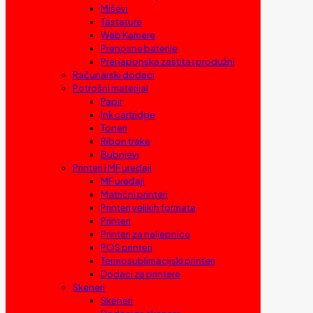
Miševi
Tastature
Web Kamere
Prenosne baterije
Prenaponska zaštita i produžni
Računarski dodaci
Potrošni materijal
Papir
Ink cartridge
Toneri
Ribon trake
Bubnjevi
Printeri i MF uređaji
MF uređaji
Matrični printeri
Printeri velikih formata
Printeri
Printeri za naljepnice
POS printeri
Termosublimacijski printeri
Dodaci za printere
Skeneri
Skeneri