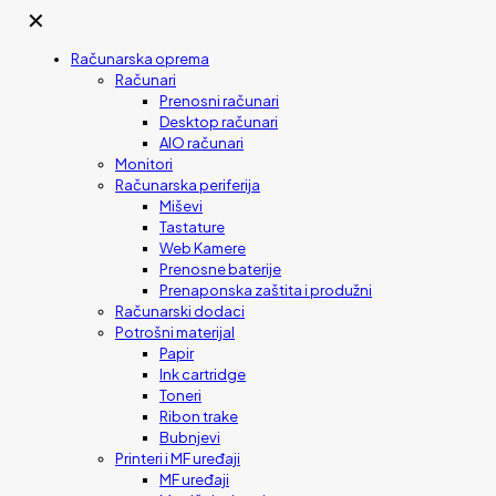
✕
Računarska oprema
Računari
Prenosni računari
Desktop računari
AIO računari
Monitori
Računarska periferija
Miševi
Tastature
Web Kamere
Prenosne baterije
Prenaponska zaštita i produžni
Računarski dodaci
Potrošni materijal
Papir
Ink cartridge
Toneri
Ribon trake
Bubnjevi
Printeri i MF uređaji
MF uređaji