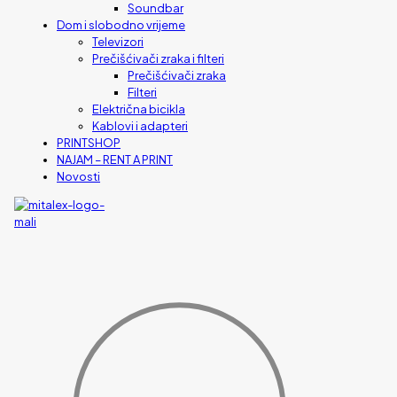
Soundbar
Dom i slobodno vrijeme
Televizori
Prečišćivači zraka i filteri
Prečišćivači zraka
Filteri
Električna bicikla
Kablovi i adapteri
PRINTSHOP
NAJAM – RENT A PRINT
Novosti