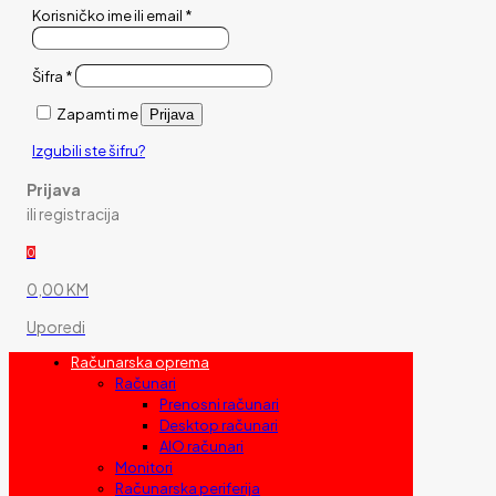
Korisničko ime ili email
*
Šifra
*
Zapamti me
Prijava
Izgubili ste šifru?
Prijava
ili registracija
0
0,00 KM
Uporedi
Računarska oprema
Računari
Prenosni računari
Desktop računari
AIO računari
Monitori
Računarska periferija