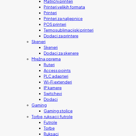
Matrični printeri
Printeri velikih formata
Printeri
Printeri za naljepnice
POS printeri
Termosublimacijski printeri
Dodaci za printere
Skeneri
Skeneri
Dodaci za skenere
Mrežna oprema
Ruteri
Access points
PLC adapteri
Wi-Fi extenderi
IP kamere
Switchevi
Dodaci
Gaming
Gaming stolice
Torbe, ruksaci i futrole
Futrole
Torbe
Ruksaci