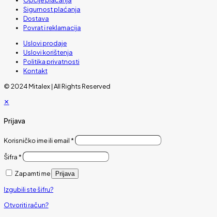
Sigurnost plaćanja
Dostava
Povrat i reklamacija
Uslovi prodaje
Uslovi korištenja
Politika privatnosti
Kontakt
© 2024 Mitalex | All Rights Reserved
✕
Prijava
Korisničko ime ili email
*
Šifra
*
Zapamti me
Prijava
Izgubili ste šifru?
Otvoriti račun?