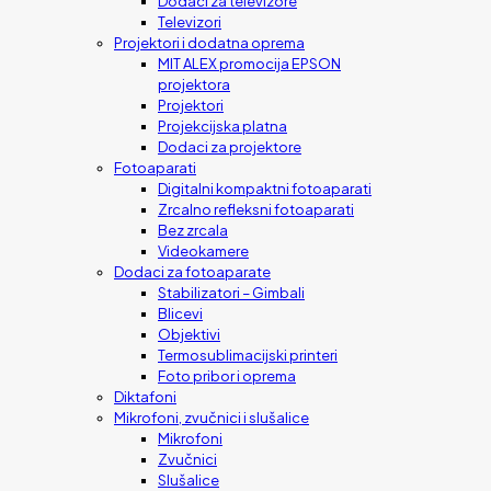
Dodaci za televizore
Televizori
Projektori i dodatna oprema
MIT ALEX promocija EPSON
projektora
Projektori
Projekcijska platna
Dodaci za projektore
Fotoaparati
Digitalni kompaktni fotoaparati
Zrcalno refleksni fotoaparati
Bez zrcala
Videokamere
Dodaci za fotoaparate
Stabilizatori – Gimbali
Blicevi
Objektivi
Termosublimacijski printeri
Foto pribor i oprema
Diktafoni
Mikrofoni, zvučnici i slušalice
Mikrofoni
Zvučnici
Slušalice