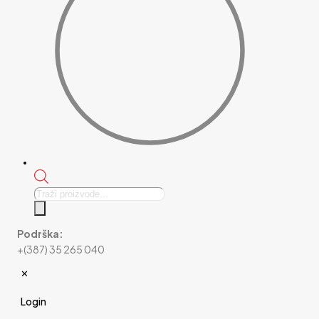
Products
search
Podrška:
+(387) 35 265 040
✕
Login