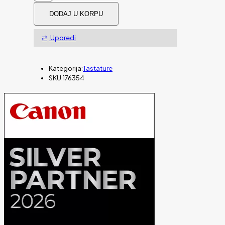
numerička
DODAJ U KORPU
MANHATTN
žična
količina
Uporedi
Kategorija:
Tastature
SKU:
176354