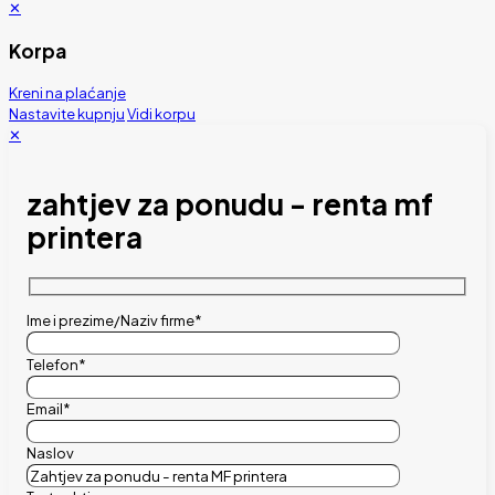
✕
Korpa
Kreni na plaćanje
Nastavite kupnju
Vidi korpu
✕
zahtjev za ponudu - renta mf
printera
Ime i prezime/Naziv firme*
Telefon*
Email*
Naslov