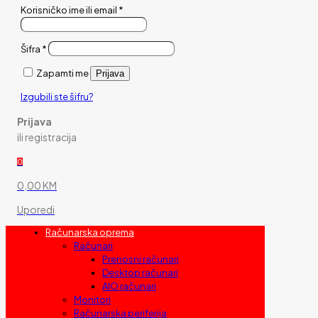
Korisničko ime ili email
*
Šifra
*
Zapamti me
Prijava
Izgubili ste šifru?
Prijava
ili registracija
0
0,00 KM
Uporedi
Računarska oprema
Računari
Prenosni računari
Desktop računari
AIO računari
Monitori
Računarska periferija