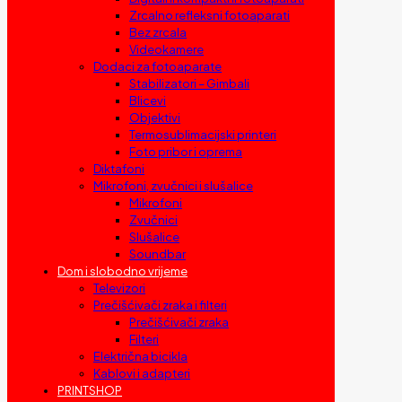
Zrcalno refleksni fotoaparati
Bez zrcala
Videokamere
Dodaci za fotoaparate
Stabilizatori – Gimbali
Blicevi
Objektivi
Termosublimacijski printeri
Foto pribor i oprema
Diktafoni
Mikrofoni, zvučnici i slušalice
Mikrofoni
Zvučnici
Slušalice
Soundbar
Dom i slobodno vrijeme
Televizori
Prečišćivači zraka i filteri
Prečišćivači zraka
Filteri
Električna bicikla
Kablovi i adapteri
PRINTSHOP