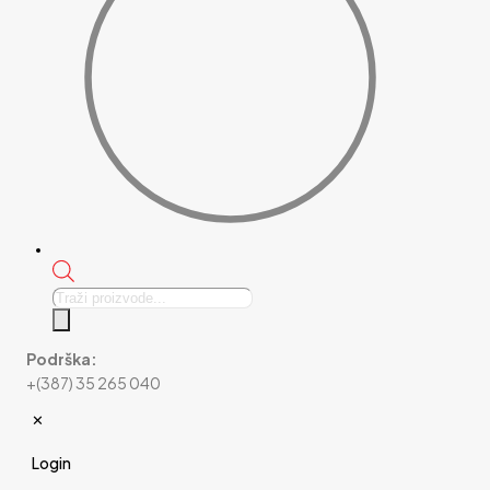
Products
search
Podrška:
+(387) 35 265 040
✕
Login