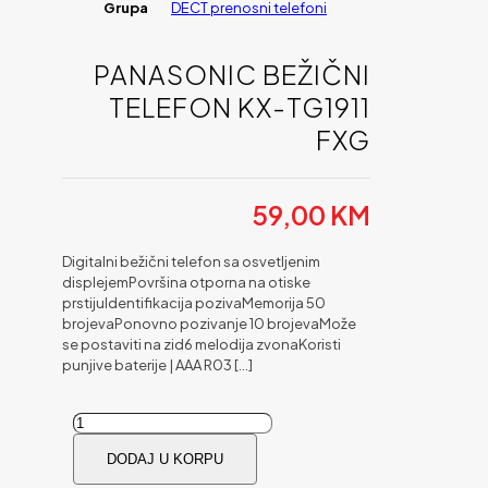
Grupa
DECT prenosni telefoni
PANASONIC BEŽIČNI
TELEFON KX-TG1911
FXG
59,00
KM
Digitalni bežični telefon sa osvetljenim
displejemPovršina otporna na otiske
prstijuIdentifikacija pozivaMemorija 50
brojevaPonovno pozivanje 10 brojevaMože
se postaviti na zid6 melodija zvonaKoristi
punjive baterije | AAA R03
[…]
PANASONIC
BEŽIČNI
DODAJ U KORPU
TELEFON
KX-