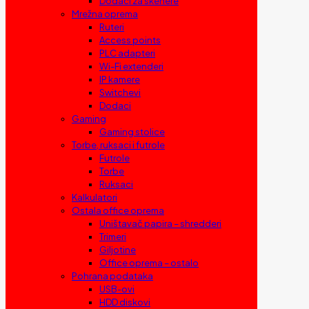
Dodaci za skenere
Mrežna oprema
Ruteri
Access points
PLC adapteri
Wi-Fi extenderi
IP kamere
Switchevi
Dodaci
Gaming
Gaming stolice
Torbe, ruksaci i futrole
Futrole
Torbe
Ruksaci
Kalkulatori
Ostala office oprema
Uništavač papira – shredderi
Trimeri
Giljotine
Office oprema – ostalo
Pohrana podataka
USB-ovi
HDD diskovi