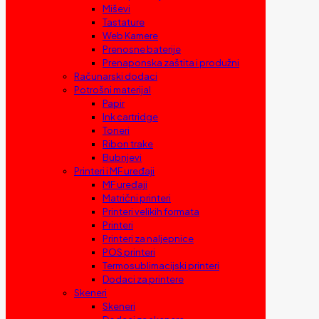
Miševi
Tastature
Web Kamere
Prenosne baterije
Prenaponska zaštita i produžni
Računarski dodaci
Potrošni materijal
Papir
Ink cartridge
Toneri
Ribon trake
Bubnjevi
Printeri i MF uređaji
MF uređaji
Matrični printeri
Printeri velikih formata
Printeri
Printeri za naljepnice
POS printeri
Termosublimacijski printeri
Dodaci za printere
Skeneri
Skeneri