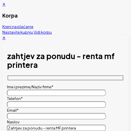
✕
Korpa
Kreni na plaćanje
Nastavite kupnju
Vidi korpu
✕
zahtjev za ponudu - renta mf
printera
Ime i prezime/Naziv firme*
Telefon*
Email*
Naslov