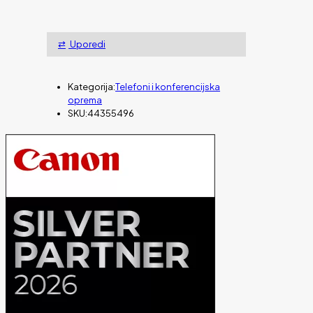
TG1911
FXG
količina
Uporedi
Kategorija:
Telefoni i konferencijska
oprema
SKU:
44355496