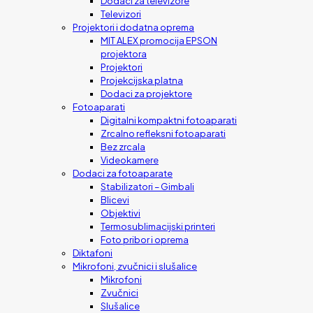
Dodaci za televizore
Televizori
Projektori i dodatna oprema
MIT ALEX promocija EPSON
projektora
Projektori
Projekcijska platna
Dodaci za projektore
Fotoaparati
Digitalni kompaktni fotoaparati
Zrcalno refleksni fotoaparati
Bez zrcala
Videokamere
Dodaci za fotoaparate
Stabilizatori – Gimbali
Blicevi
Objektivi
Termosublimacijski printeri
Foto pribor i oprema
Diktafoni
Mikrofoni, zvučnici i slušalice
Mikrofoni
Zvučnici
Slušalice