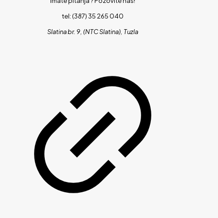
Imate pitanja ?
Pozovite nas!
tel: (387) 35 265 040
Slatina br. 9, (NTC Slatina), Tuzla