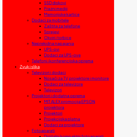
SSD diskovi
Prazni mediji
Memorijske kartice
Dodaci za mobitele
Zaštita za telefone
Sprejevi
Okviri i torbice
Neprekidna napajanja
UPS-ovi
Dodaci za UPS-ove
Telefoni i konferencijska oprema
Zvuk i slika
Televizori i dodaci
Nosači za TV, projektore i monitore
Dodaci za televizore
Televizori
Projektori i dodatna oprema
MIT ALEX promocija EPSON
projektora
Projektori
Projekcijska platna
Dodaci za projektore
Fotoaparati
Digitalni kompaktni fotoaparati