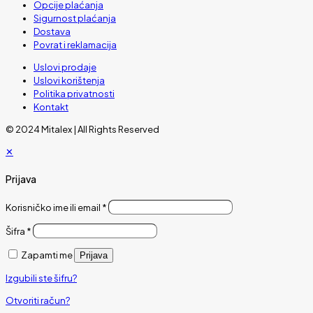
Opcije plaćanja
Sigurnost plaćanja
Dostava
Povrat i reklamacija
Uslovi prodaje
Uslovi korištenja
Politika privatnosti
Kontakt
© 2024 Mitalex | All Rights Reserved
✕
Prijava
Korisničko ime ili email
*
Šifra
*
Zapamti me
Prijava
Izgubili ste šifru?
Otvoriti račun?