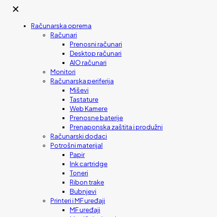
✕
Računarska oprema
Računari
Prenosni računari
Desktop računari
AIO računari
Monitori
Računarska periferija
Miševi
Tastature
Web Kamere
Prenosne baterije
Prenaponska zaštita i produžni
Računarski dodaci
Potrošni materijal
Papir
Ink cartridge
Toneri
Ribon trake
Bubnjevi
Printeri i MF uređaji
MF uređaji