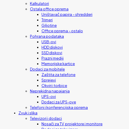
Kalkulatori
Ostala office oprema
Uništavač papira – shredderi
Trimeri
Giljotine
Office oprema – ostalo
Pohrana podataka
USB-ovi
HDD diskovi
SSD diskovi
Prazni mediji
Memorijske kartice
Dodaci za mobitele
Zaštita za telefone
Sprejevi
Okviri i torbice
Neprekidna napajanja
UPS-ovi
Dodaci za UPS-ove
Telefoni i konferencijska oprema
Zvuk i slika
Televizori i dodaci
Nosači za TV, projektore i monitore