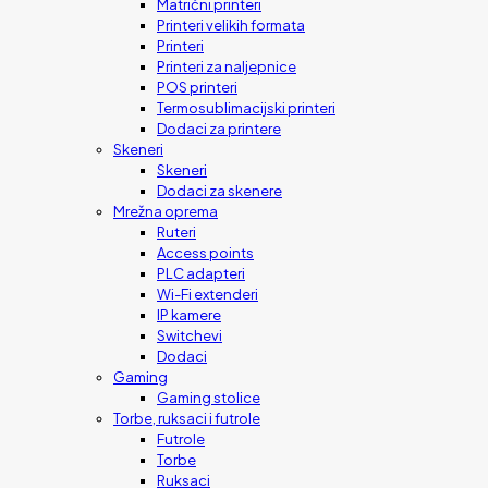
Matrični printeri
Printeri velikih formata
Printeri
Printeri za naljepnice
POS printeri
Termosublimacijski printeri
Dodaci za printere
Skeneri
Skeneri
Dodaci za skenere
Mrežna oprema
Ruteri
Access points
PLC adapteri
Wi-Fi extenderi
IP kamere
Switchevi
Dodaci
Gaming
Gaming stolice
Torbe, ruksaci i futrole
Futrole
Torbe
Ruksaci