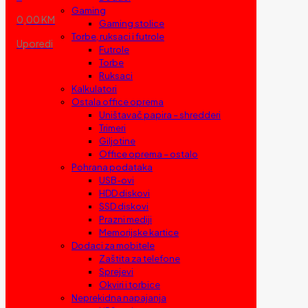
Gaming
0,00 KM
Gaming stolice
Torbe, ruksaci i futrole
Uporedi
Futrole
Torbe
Ruksaci
Kalkulatori
Ostala office oprema
Uništavač papira – shredderi
Trimeri
Giljotine
Office oprema – ostalo
Pohrana podataka
USB-ovi
HDD diskovi
SSD diskovi
Prazni mediji
Memorijske kartice
Dodaci za mobitele
Zaštita za telefone
Sprejevi
Okviri i torbice
Neprekidna napajanja