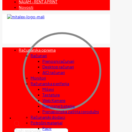
NAJAM – RENT A PRINT
Novosti
Računarska oprema
Računari
Prenosni računari
Desktop računari
AIO računari
Monitori
Računarska periferija
Miševi
Tastature
Web Kamere
Prenosne baterije
Prenaponska zaštita i produžni
Računarski dodaci
Potrošni materijal
Papir
Products