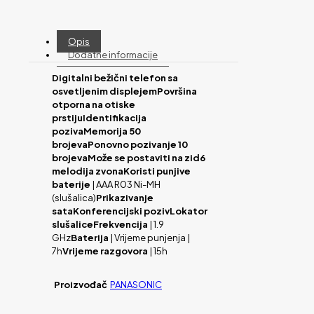
Opis
Dodatne informacije
Digitalni bežični telefon sa
osvetljenim displejemPovršina
otporna na otiske
prstijuIdentifikacija
pozivaMemorija 50
brojevaPonovno pozivanje 10
brojevaMože se postaviti na zid6
melodija zvonaKoristi punjive
baterije
| AAA R03 Ni-MH
(slušalica)
Prikazivanje
sataKonferencijski pozivLokator
slušaliceFrekvencija
| 1.9
GHz
Baterija
| Vrijeme punjenja |
7h
Vrijeme razgovora
| 15h
Proizvođač
PANASONIC