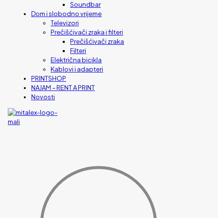
Soundbar
Dom i slobodno vrijeme
Televizori
Prečišćivači zraka i filteri
Prečišćivači zraka
Filteri
Električna bicikla
Kablovi i adapteri
PRINTSHOP
NAJAM – RENT A PRINT
Novosti