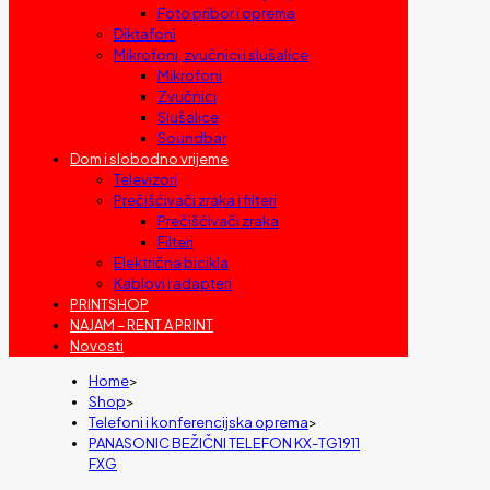
Foto pribor i oprema
Diktafoni
Mikrofoni, zvučnici i slušalice
Mikrofoni
Zvučnici
Slušalice
Soundbar
Dom i slobodno vrijeme
Televizori
Prečišćivači zraka i filteri
Prečišćivači zraka
Filteri
Električna bicikla
Kablovi i adapteri
PRINTSHOP
NAJAM – RENT A PRINT
Novosti
Home
>
Shop
>
Telefoni i konferencijska oprema
>
PANASONIC BEŽIČNI TELEFON KX-TG1911
FXG