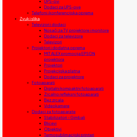
UPS-ovi
Dodaci za UPS-ove
Telefoni i konferencijska oprema
Zvuk i slika
Televizori i dodaci
Nosači za TV, projektore i monitore
Dodaci za televizore
Televizori
Projektori i dodatna oprema
MIT ALEX promocija EPSON
projektora
Projektori
Projekcijska platna
Dodaci za projektore
Fotoaparati
Digitalni kompaktni fotoaparati
Zrcalno refleksni fotoaparati
Bez zrcala
Videokamere
Dodaci za fotoaparate
Stabilizatori – Gimbali
Blicevi
Objektivi
Termosublimacijski printeri