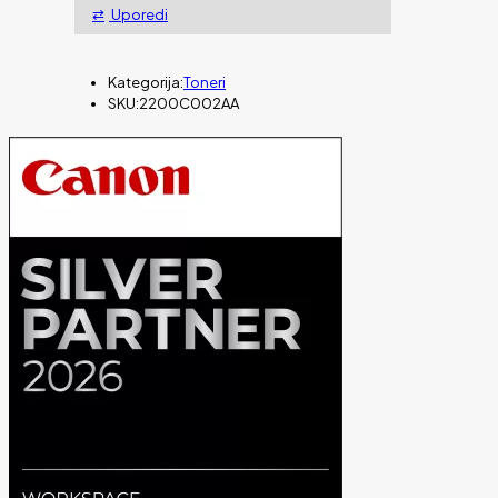
Uporedi
Kategorija:
Toneri
SKU:
2200C002AA