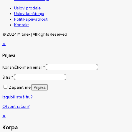
Uslovi prodaje
Uslovi korištenja
Politika privatnosti
Kontakt
© 2024 Mitalex | All Rights Reserved
✕
Prijava
Korisničko ime ili email
*
Šifra
*
Zapamti me
Prijava
Izgubili ste šifru?
Otvoriti račun?
✕
Korpa