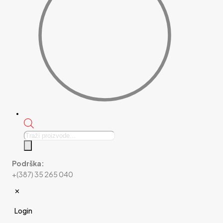
Products
search
Podrška:
+(387) 35 265 040
✕
Login