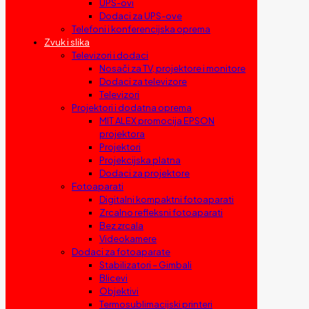
UPS-ovi
Dodaci za UPS-ove
Telefoni i konferencijska oprema
Zvuk i slika
Televizori i dodaci
Nosači za TV, projektore i monitore
Dodaci za televizore
Televizori
Projektori i dodatna oprema
MIT ALEX promocija EPSON
projektora
Projektori
Projekcijska platna
Dodaci za projektore
Fotoaparati
Digitalni kompaktni fotoaparati
Zrcalno refleksni fotoaparati
Bez zrcala
Videokamere
Dodaci za fotoaparate
Stabilizatori – Gimbali
Blicevi
Objektivi
Termosublimacijski printeri