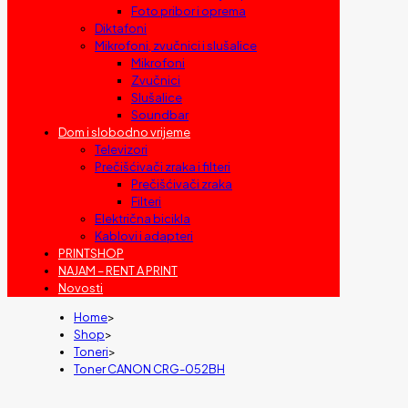
Foto pribor i oprema
Diktafoni
Mikrofoni, zvučnici i slušalice
Mikrofoni
Zvučnici
Slušalice
Soundbar
Dom i slobodno vrijeme
Televizori
Prečišćivači zraka i filteri
Prečišćivači zraka
Filteri
Električna bicikla
Kablovi i adapteri
PRINTSHOP
NAJAM – RENT A PRINT
Novosti
Home
>
Shop
>
Toneri
>
Toner CANON CRG-052BH