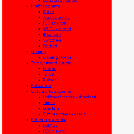
Dodaci za skenere
Mrežna oprema
Ruteri
Access points
PLC adapteri
Wi-Fi extenderi
IP kamere
Switchevi
Dodaci
Gaming
Gaming stolice
Torbe, ruksaci i futrole
Futrole
Torbe
Ruksaci
Kalkulatori
Ostala office oprema
Uništavač papira – shredderi
Trimeri
Giljotine
Office oprema – ostalo
Pohrana podataka
USB-ovi
HDD diskovi