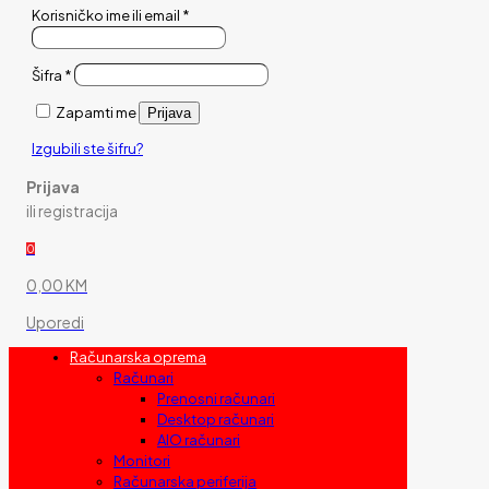
Korisničko ime ili email
*
Šifra
*
Zapamti me
Prijava
Izgubili ste šifru?
Prijava
ili registracija
0
0,00 KM
Uporedi
Računarska oprema
Računari
Prenosni računari
Desktop računari
AIO računari
Monitori
Računarska periferija