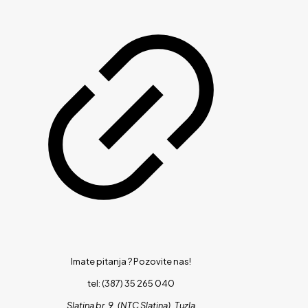
Imate pitanja ?
Pozovite nas!
tel: (387) 35 265 040
Slatina br. 9, (NTC Slatina), Tuzla