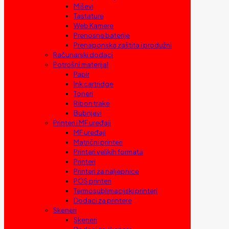
Miševi
Tastature
Web Kamere
Prenosne baterije
Prenaponska zaštita i produžni
Računarski dodaci
Potrošni materijal
Papir
Ink cartridge
Toneri
Ribon trake
Bubnjevi
Printeri i MF uređaji
MF uređaji
Matrični printeri
Printeri velikih formata
Printeri
Printeri za naljepnice
POS printeri
Termosublimacijski printeri
Dodaci za printere
Skeneri
Skeneri