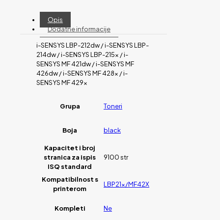
Opis
Dodatne informacije
i-SENSYS LBP-212dw / i-SENSYS LBP-
214dw / i-SENSYS LBP-215x / i-
SENSYS MF 421dw / i-SENSYS MF
426dw / i-SENSYS MF 428x / i-
SENSYS MF 429x
Grupa
Toneri
Boja
black
Kapacitet i broj
stranica za ispis
9100 str
ISQ standard
Kompatibilnost s
LBP21x/MF42X
printerom
Kompleti
Ne