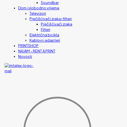
Soundbar
Dom i slobodno vrijeme
Televizori
Prečišćivači zraka i filteri
Prečišćivači zraka
Filteri
Električna bicikla
Kablovi i adapteri
PRINTSHOP
NAJAM – RENT A PRINT
Novosti