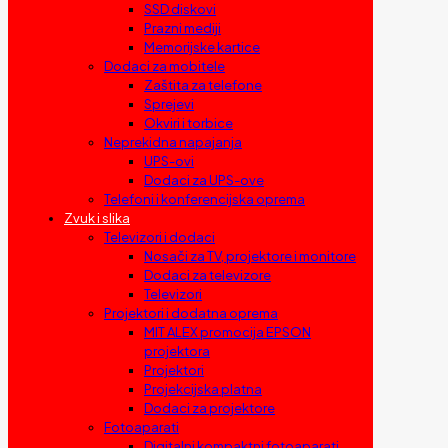
SSD diskovi
Prazni mediji
Memorijske kartice
Dodaci za mobitele
Zaštita za telefone
Sprejevi
Okviri i torbice
Neprekidna napajanja
UPS-ovi
Dodaci za UPS-ove
Telefoni i konferencijska oprema
Zvuk i slika
Televizori i dodaci
Nosači za TV, projektore i monitore
Dodaci za televizore
Televizori
Projektori i dodatna oprema
MIT ALEX promocija EPSON
projektora
Projektori
Projekcijska platna
Dodaci za projektore
Fotoaparati
Digitalni kompaktni fotoaparati