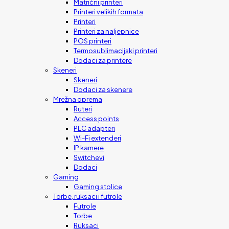
Matrični printeri
Printeri velikih formata
Printeri
Printeri za naljepnice
POS printeri
Termosublimacijski printeri
Dodaci za printere
Skeneri
Skeneri
Dodaci za skenere
Mrežna oprema
Ruteri
Access points
PLC adapteri
Wi-Fi extenderi
IP kamere
Switchevi
Dodaci
Gaming
Gaming stolice
Torbe, ruksaci i futrole
Futrole
Torbe
Ruksaci