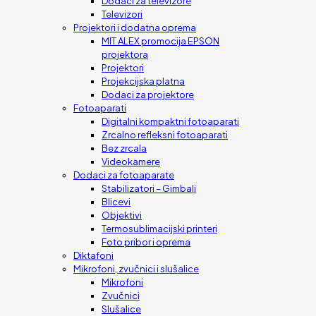
Dodaci za televizore
Televizori
Projektori i dodatna oprema
MIT ALEX promocija EPSON
projektora
Projektori
Projekcijska platna
Dodaci za projektore
Fotoaparati
Digitalni kompaktni fotoaparati
Zrcalno refleksni fotoaparati
Bez zrcala
Videokamere
Dodaci za fotoaparate
Stabilizatori – Gimbali
Blicevi
Objektivi
Termosublimacijski printeri
Foto pribor i oprema
Diktafoni
Mikrofoni, zvučnici i slušalice
Mikrofoni
Zvučnici
Slušalice