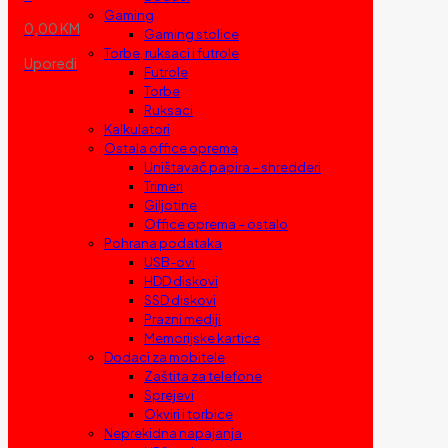
Gaming
0,00 KM
Gaming stolice
Torbe, ruksaci i futrole
Uporedi
Futrole
Torbe
Ruksaci
Kalkulatori
Ostala office oprema
Uništavač papira – shredderi
Trimeri
Giljotine
Office oprema – ostalo
Pohrana podataka
USB-ovi
HDD diskovi
SSD diskovi
Prazni mediji
Memorijske kartice
Dodaci za mobitele
Zaštita za telefone
Sprejevi
Okviri i torbice
Neprekidna napajanja