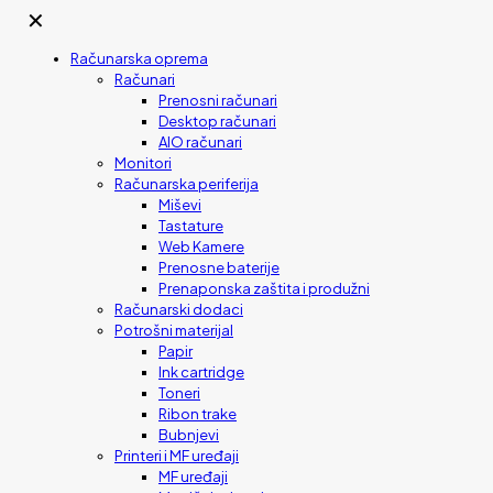
✕
Računarska oprema
Računari
Prenosni računari
Desktop računari
AIO računari
Monitori
Računarska periferija
Miševi
Tastature
Web Kamere
Prenosne baterije
Prenaponska zaštita i produžni
Računarski dodaci
Potrošni materijal
Papir
Ink cartridge
Toneri
Ribon trake
Bubnjevi
Printeri i MF uređaji
MF uređaji