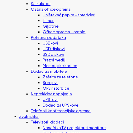
Kalkulatori
Ostala office oprema
Uništavač papira – shredderi
Trimeri
Giljotine
Office oprema – ostalo
Pohrana podataka
USB-ovi
HDD diskovi
SSD diskovi
Prazni mediji
Memorijske kartice
Dodaci za mobitele
Zaštita za telefone
Sprejevi
Okviri i torbice
Neprekidna napajanja
UPS-ovi
Dodaci za UPS-ove
Telefoni i konferencijska oprema
Zvuk i slika
Televizori i dodaci
Nosači za TV, projektore i monitore