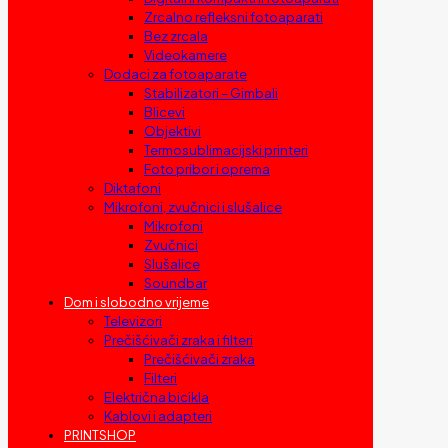
Zrcalno refleksni fotoaparati
Bez zrcala
Videokamere
Dodaci za fotoaparate
Stabilizatori – Gimbali
Blicevi
Objektivi
Termosublimacijski printeri
Foto pribor i oprema
Diktafoni
Mikrofoni, zvučnici i slušalice
Mikrofoni
Zvučnici
Slušalice
Soundbar
Dom i slobodno vrijeme
Televizori
Prečišćivači zraka i filteri
Prečišćivači zraka
Filteri
Električna bicikla
Kablovi i adapteri
PRINTSHOP