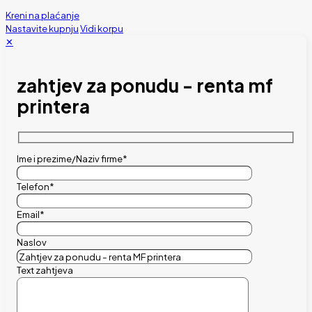
Kreni na plaćanje
Nastavite kupnju
Vidi korpu
✕
zahtjev za ponudu - renta mf
printera
Ime i prezime/Naziv firme*
Telefon*
Email*
Naslov
Text zahtjeva