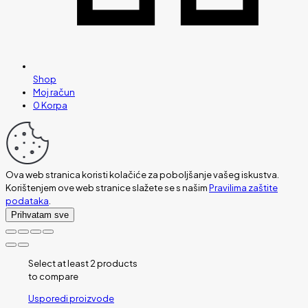
Shop
Moj račun
0
Korpa
Ova web stranica koristi kolačiće za poboljšanje vašeg iskustva.
Korištenjem ove web stranice slažete se s našim
Pravilima zaštite
podataka
.
Prihvatam sve
Select at least 2 products
to compare
Usporedi proizvode