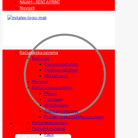
NAJAM – RENT A PRINT
Novosti
Računarska oprema
Računari
Prenosni računari
Desktop računari
AIO računari
Monitori
Računarska periferija
Miševi
Tastature
Web Kamere
Prenosne baterije
Prenaponska zaštita i produžni
Računarski dodaci
Potrošni materijal
Papir
Products