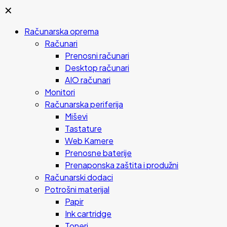
✕
Računarska oprema
Računari
Prenosni računari
Desktop računari
AIO računari
Monitori
Računarska periferija
Miševi
Tastature
Web Kamere
Prenosne baterije
Prenaponska zaštita i produžni
Računarski dodaci
Potrošni materijal
Papir
Ink cartridge
Toneri