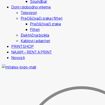
Soundbar
Dom i slobodno vrijeme
Televizori
Prečišćivači zraka i filteri
Prečišćivači zraka
Filteri
Električna bicikla
Kablovi i adapteri
PRINTSHOP
NAJAM – RENT A PRINT
Novosti