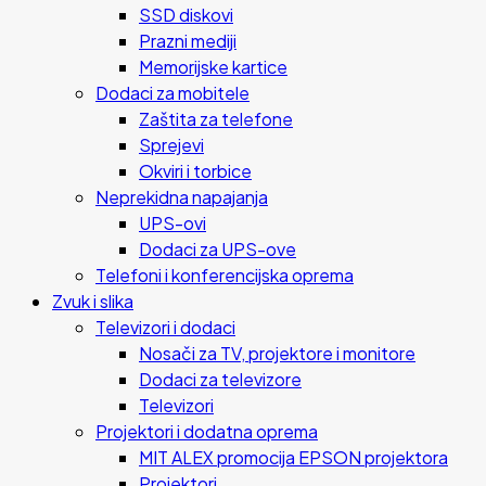
SSD diskovi
Prazni mediji
Memorijske kartice
Dodaci za mobitele
Zaštita za telefone
Sprejevi
Okviri i torbice
Neprekidna napajanja
UPS-ovi
Dodaci za UPS-ove
Telefoni i konferencijska oprema
Zvuk i slika
Televizori i dodaci
Nosači za TV, projektore i monitore
Dodaci za televizore
Televizori
Projektori i dodatna oprema
MIT ALEX promocija EPSON projektora
Projektori