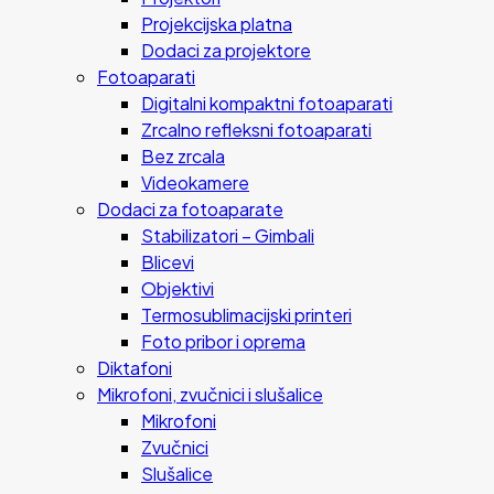
Projekcijska platna
Dodaci za projektore
Fotoaparati
Digitalni kompaktni fotoaparati
Zrcalno refleksni fotoaparati
Bez zrcala
Videokamere
Dodaci za fotoaparate
Stabilizatori – Gimbali
Blicevi
Objektivi
Termosublimacijski printeri
Foto pribor i oprema
Diktafoni
Mikrofoni, zvučnici i slušalice
Mikrofoni
Zvučnici
Slušalice