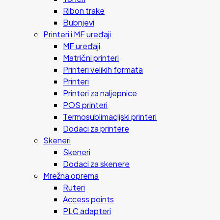
Ribon trake
Bubnjevi
Printeri i MF uređaji
MF uređaji
Matrični printeri
Printeri velikih formata
Printeri
Printeri za naljepnice
POS printeri
Termosublimacijski printeri
Dodaci za printere
Skeneri
Skeneri
Dodaci za skenere
Mrežna oprema
Ruteri
Access points
PLC adapteri