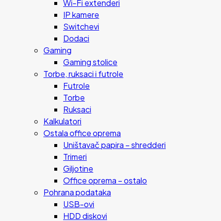
Wi-Fi extenderi
IP kamere
Switchevi
Dodaci
Gaming
Gaming stolice
Torbe, ruksaci i futrole
Futrole
Torbe
Ruksaci
Kalkulatori
Ostala office oprema
Uništavač papira – shredderi
Trimeri
Giljotine
Office oprema – ostalo
Pohrana podataka
USB-ovi
HDD diskovi