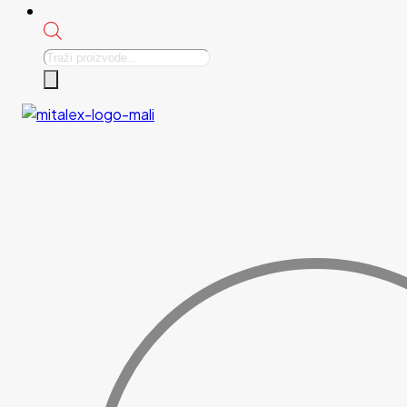
Products
search