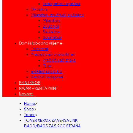
Foto pribor i oprema
Diktafoni
Mikrofoni, zvučnici i slušalice
Mikrofoni
Zvučnici
Slušalice
Soundbar
Dom i slobodno vrijeme
Televizori
Prečišćivači zraka i filteri
Prečišćivači zraka
Filteri
Električna bicikla
Kablovi i adapteri
PRINTSHOP
NAJAM – RENT A PRINT
Novosti
Home
>
Shop
>
Toneri
>
TONER XEROX ZA VERSA LINK
B400/B405 ZA 5.900 STRANA