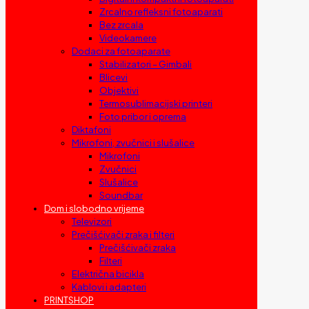
Zrcalno refleksni fotoaparati
Bez zrcala
Videokamere
Dodaci za fotoaparate
Stabilizatori – Gimbali
Blicevi
Objektivi
Termosublimacijski printeri
Foto pribor i oprema
Diktafoni
Mikrofoni, zvučnici i slušalice
Mikrofoni
Zvučnici
Slušalice
Soundbar
Dom i slobodno vrijeme
Televizori
Prečišćivači zraka i filteri
Prečišćivači zraka
Filteri
Električna bicikla
Kablovi i adapteri
PRINTSHOP