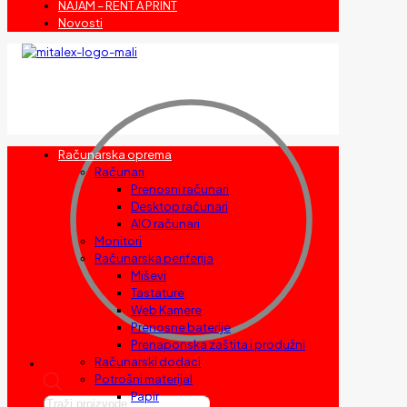
NAJAM – RENT A PRINT
Novosti
Računarska oprema
Računari
Prenosni računari
Desktop računari
AIO računari
Monitori
Računarska periferija
Miševi
Tastature
Web Kamere
Prenosne baterije
Prenaponska zaštita i produžni
Računarski dodaci
Potrošni materijal
Papir
Products