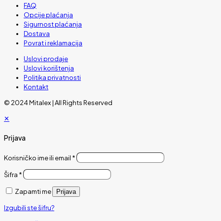
FAQ
Opcije plaćanja
Sigurnost plaćanja
Dostava
Povrat i reklamacija
Uslovi prodaje
Uslovi korištenja
Politika privatnosti
Kontakt
© 2024 Mitalex | All Rights Reserved
✕
Prijava
Korisničko ime ili email
*
Šifra
*
Zapamti me
Prijava
Izgubili ste šifru?