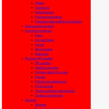
Miševi
Tastature
Web Kamere
Prenosne baterije
Prenaponska zaštita i produžni
Računarski dodaci
Potrošni materijal
Papir
Ink cartridge
Toneri
Ribon trake
Bubnjevi
Printeri i MF uređaji
MF uređaji
Matrični printeri
Printeri velikih formata
Printeri
Printeri za naljepnice
POS printeri
Termosublimacijski printeri
Dodaci za printere
Skeneri
Skeneri