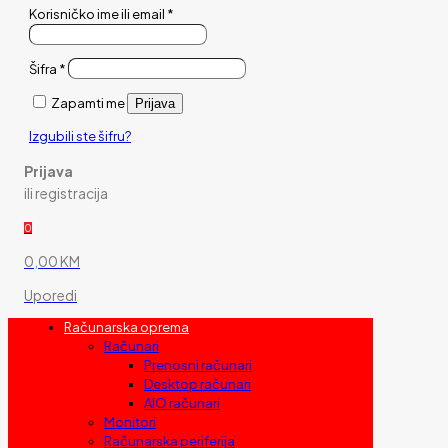
Korisničko ime ili email
*
Šifra
*
Zapamti me
Prijava
Izgubili ste šifru?
Prijava
ili registracija
0
0,00 KM
Uporedi
Računarska oprema
Računari
Prenosni računari
Desktop računari
AIO računari
Monitori
Računarska periferija