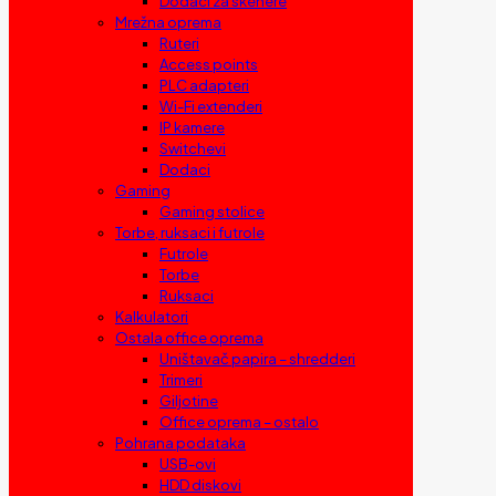
Dodaci za skenere
Mrežna oprema
Ruteri
Access points
PLC adapteri
Wi-Fi extenderi
IP kamere
Switchevi
Dodaci
Gaming
Gaming stolice
Torbe, ruksaci i futrole
Futrole
Torbe
Ruksaci
Kalkulatori
Ostala office oprema
Uništavač papira – shredderi
Trimeri
Giljotine
Office oprema – ostalo
Pohrana podataka
USB-ovi
HDD diskovi