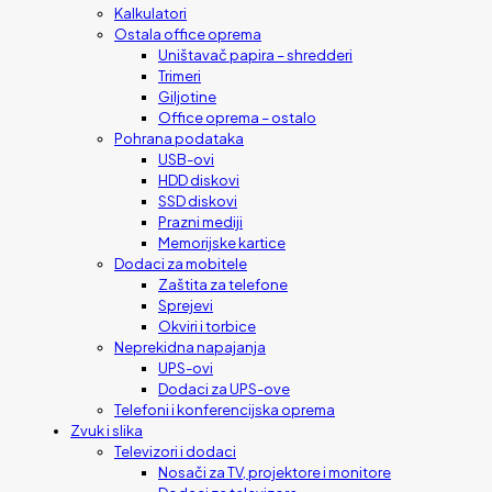
Kalkulatori
Ostala office oprema
Uništavač papira – shredderi
Trimeri
Giljotine
Office oprema – ostalo
Pohrana podataka
USB-ovi
HDD diskovi
SSD diskovi
Prazni mediji
Memorijske kartice
Dodaci za mobitele
Zaštita za telefone
Sprejevi
Okviri i torbice
Neprekidna napajanja
UPS-ovi
Dodaci za UPS-ove
Telefoni i konferencijska oprema
Zvuk i slika
Televizori i dodaci
Nosači za TV, projektore i monitore