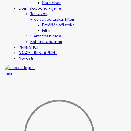
Soundbar
Dom i slobodno vrijeme
Televizori
Prečišćivači zraka i filteri
Prečišćivači zraka
Filteri
Električna bicikla
Kablovi i adapteri
PRINTSHOP
NAJAM – RENT A PRINT
Novosti