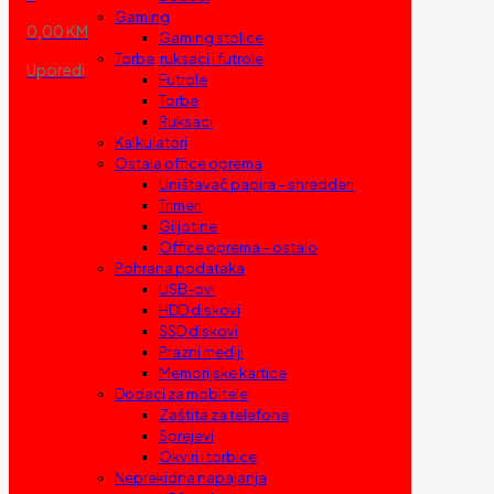
Gaming
0,00 KM
Gaming stolice
Torbe, ruksaci i futrole
Uporedi
Futrole
Torbe
Ruksaci
Kalkulatori
Ostala office oprema
Uništavač papira – shredderi
Trimeri
Giljotine
Office oprema – ostalo
Pohrana podataka
USB-ovi
HDD diskovi
SSD diskovi
Prazni mediji
Memorijske kartice
Dodaci za mobitele
Zaštita za telefone
Sprejevi
Okviri i torbice
Neprekidna napajanja