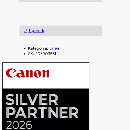
Uporedi
Kategorija:
Toneri
SKU:
106R03581