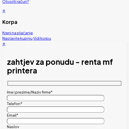
Otvoriti račun?
✕
Korpa
Kreni na plaćanje
Nastavite kupnju
Vidi korpu
✕
zahtjev za ponudu - renta mf
printera
Ime i prezime/Naziv firme*
Telefon*
Email*
Naslov