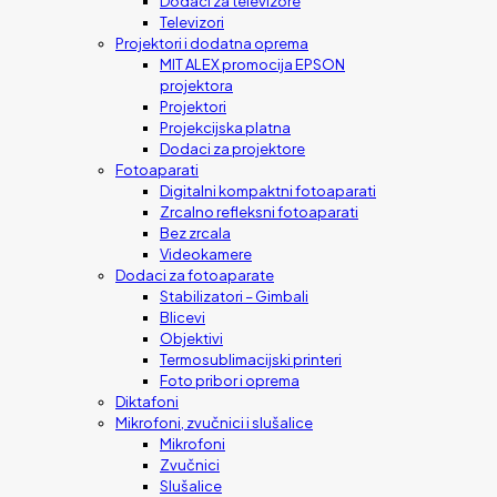
Dodaci za televizore
Televizori
Projektori i dodatna oprema
MIT ALEX promocija EPSON
projektora
Projektori
Projekcijska platna
Dodaci za projektore
Fotoaparati
Digitalni kompaktni fotoaparati
Zrcalno refleksni fotoaparati
Bez zrcala
Videokamere
Dodaci za fotoaparate
Stabilizatori – Gimbali
Blicevi
Objektivi
Termosublimacijski printeri
Foto pribor i oprema
Diktafoni
Mikrofoni, zvučnici i slušalice
Mikrofoni
Zvučnici
Slušalice