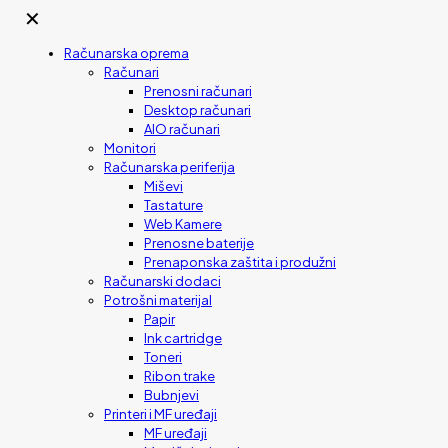
✕
Računarska oprema
Računari
Prenosni računari
Desktop računari
AIO računari
Monitori
Računarska periferija
Miševi
Tastature
Web Kamere
Prenosne baterije
Prenaponska zaštita i produžni
Računarski dodaci
Potrošni materijal
Papir
Ink cartridge
Toneri
Ribon trake
Bubnjevi
Printeri i MF uređaji
MF uređaji