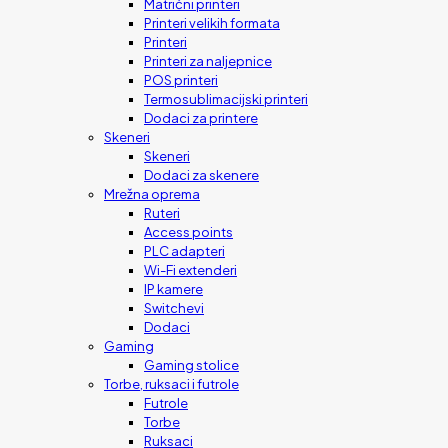
Matrični printeri
Printeri velikih formata
Printeri
Printeri za naljepnice
POS printeri
Termosublimacijski printeri
Dodaci za printere
Skeneri
Skeneri
Dodaci za skenere
Mrežna oprema
Ruteri
Access points
PLC adapteri
Wi-Fi extenderi
IP kamere
Switchevi
Dodaci
Gaming
Gaming stolice
Torbe, ruksaci i futrole
Futrole
Torbe
Ruksaci