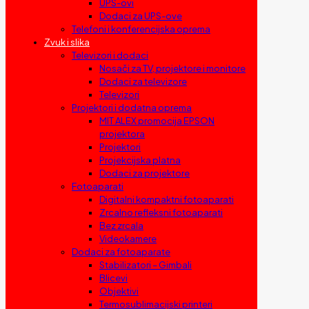
UPS-ovi
Dodaci za UPS-ove
Telefoni i konferencijska oprema
Zvuk i slika
Televizori i dodaci
Nosači za TV, projektore i monitore
Dodaci za televizore
Televizori
Projektori i dodatna oprema
MIT ALEX promocija EPSON
projektora
Projektori
Projekcijska platna
Dodaci za projektore
Fotoaparati
Digitalni kompaktni fotoaparati
Zrcalno refleksni fotoaparati
Bez zrcala
Videokamere
Dodaci za fotoaparate
Stabilizatori – Gimbali
Blicevi
Objektivi
Termosublimacijski printeri