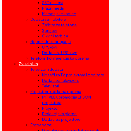
SSD diskovi
Prazni mediji
Memorijske kartice
Dodaci za mobitele
Zaštita za telefone
Sprejevi
Okviri i torbice
Neprekidna napajanja
UPS-ovi
Dodaci za UPS-ove
Telefoni i konferencijska oprema
Zvuk i slika
Televizori i dodaci
Nosači za TV, projektore i monitore
Dodaci za televizore
Televizori
Projektori i dodatna oprema
MIT ALEX promocija EPSON
projektora
Projektori
Projekcijska platna
Dodaci za projektore
Fotoaparati
Digitalni kompaktni fotoaparati