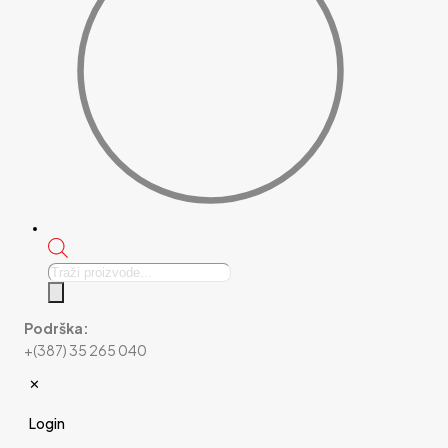
Products
search
Podrška:
+(387) 35 265 040
✕
Login