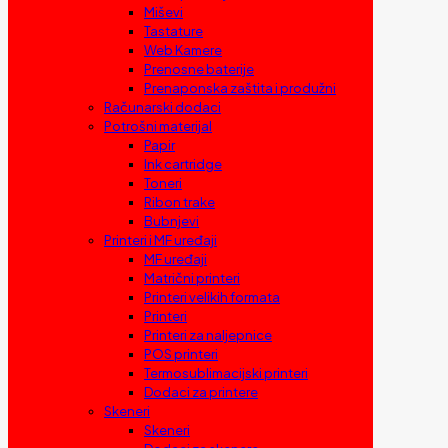
Miševi
Tastature
Web Kamere
Prenosne baterije
Prenaponska zaštita i produžni
Računarski dodaci
Potrošni materijal
Papir
Ink cartridge
Toneri
Ribon trake
Bubnjevi
Printeri i MF uređaji
MF uređaji
Matrični printeri
Printeri velikih formata
Printeri
Printeri za naljepnice
POS printeri
Termosublimacijski printeri
Dodaci za printere
Skeneri
Skeneri