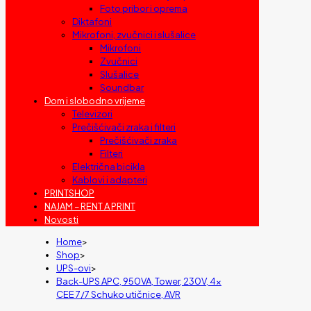
Foto pribor i oprema
Diktafoni
Mikrofoni, zvučnici i slušalice
Mikrofoni
Zvučnici
Slušalice
Soundbar
Dom i slobodno vrijeme
Televizori
Prečišćivači zraka i filteri
Prečišćivači zraka
Filteri
Električna bicikla
Kablovi i adapteri
PRINTSHOP
NAJAM – RENT A PRINT
Novosti
Home
>
Shop
>
UPS-ovi
>
Back-UPS APC, 950VA, Tower, 230V, 4x
CEE 7/7 Schuko utičnice, AVR