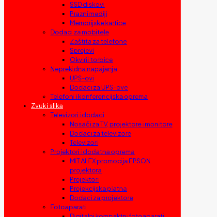
SSD diskovi
Prazni mediji
Memorijske kartice
Dodaci za mobitele
Zaštita za telefone
Sprejevi
Okviri i torbice
Neprekidna napajanja
UPS-ovi
Dodaci za UPS-ove
Telefoni i konferencijska oprema
Zvuk i slika
Televizori i dodaci
Nosači za TV, projektore i monitore
Dodaci za televizore
Televizori
Projektori i dodatna oprema
MIT ALEX promocija EPSON
projektora
Projektori
Projekcijska platna
Dodaci za projektore
Fotoaparati
Digitalni kompaktni fotoaparati