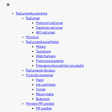
✕
Računarska oprema
Računari
Prenosni računari
Desktop računari
AIO računari
Monitori
Računarska periferija
Miševi
Tastature
Web Kamere
Prenosne baterije
Prenaponska zaštita i produžni
Računarski dodaci
Potrošni materijal
Papir
Ink cartridge
Toneri
Ribon trake
Bubnjevi
Printeri i MF uređaji
MF uređaji