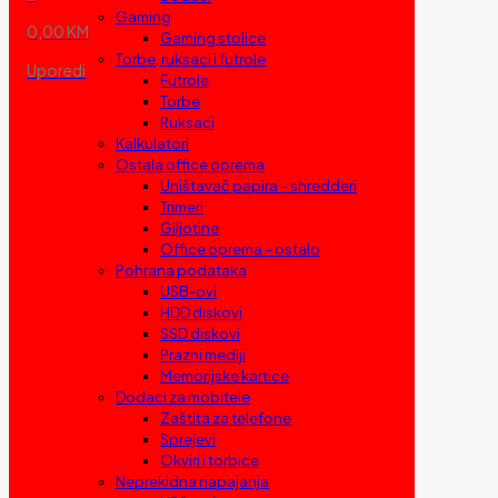
Gaming
0,00 KM
Gaming stolice
Torbe, ruksaci i futrole
Uporedi
Futrole
Torbe
Ruksaci
Kalkulatori
Ostala office oprema
Uništavač papira – shredderi
Trimeri
Giljotine
Office oprema – ostalo
Pohrana podataka
USB-ovi
HDD diskovi
SSD diskovi
Prazni mediji
Memorijske kartice
Dodaci za mobitele
Zaštita za telefone
Sprejevi
Okviri i torbice
Neprekidna napajanja