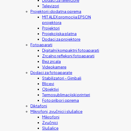
Dodaci za televizore
Televizori
Projektori i dodatna oprema
MIT ALEX promocija EPSON
projektora
Projektori
Projekcijska platna
Dodaci za projektore
Fotoaparati
Digitalni kompaktni fotoaparati
Zrcalno refleksni fotoaparati
Bez zrcala
Videokamere
Dodaci za fotoaparate
Stabilizatori – Gimbali
Blicevi
Objektivi
Termosublimacijski printeri
Foto pribor i oprema
Diktafoni
Mikrofoni, zvučnici i slušalice
Mikrofoni
Zvučnici
Slušalice