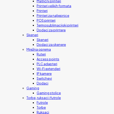
Matrični printeri
Printeri velikih formata
Printeri
Printeri za naljepnice
POS printeri
Termosublimacijski printeri
Dodaci za printere
Skeneri
Skeneri
Dodaci za skenere
Mrežna oprema
Ruteri
Access points
PLC adapteri
Wi-Fi extenderi
IP kamere
Switchevi
Dodaci
Gaming
Gaming stolice
Torbe, ruksaci i futrole
Futrole
Torbe
Ruksaci