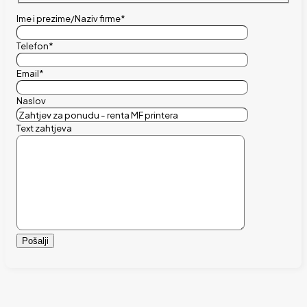
Ime i prezime/Naziv firme*
Telefon*
Email*
Naslov
Text zahtjeva