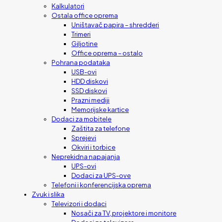
Kalkulatori
Ostala office oprema
Uništavač papira – shredderi
Trimeri
Giljotine
Office oprema – ostalo
Pohrana podataka
USB-ovi
HDD diskovi
SSD diskovi
Prazni mediji
Memorijske kartice
Dodaci za mobitele
Zaštita za telefone
Sprejevi
Okviri i torbice
Neprekidna napajanja
UPS-ovi
Dodaci za UPS-ove
Telefoni i konferencijska oprema
Zvuk i slika
Televizori i dodaci
Nosači za TV, projektore i monitore