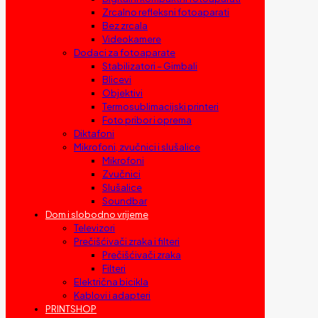
Zrcalno refleksni fotoaparati
Bez zrcala
Videokamere
Dodaci za fotoaparate
Stabilizatori – Gimbali
Blicevi
Objektivi
Termosublimacijski printeri
Foto pribor i oprema
Diktafoni
Mikrofoni, zvučnici i slušalice
Mikrofoni
Zvučnici
Slušalice
Soundbar
Dom i slobodno vrijeme
Televizori
Prečišćivači zraka i filteri
Prečišćivači zraka
Filteri
Električna bicikla
Kablovi i adapteri
PRINTSHOP