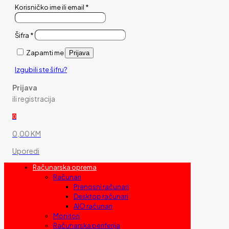
Korisničko ime ili email
*
Šifra
*
Zapamti me
Prijava
Izgubili ste šifru?
Prijava
ili registracija
0
0,00 KM
Uporedi
Računarska oprema
Računari
Prenosni računari
Desktop računari
AIO računari
Monitori
Računarska periferija