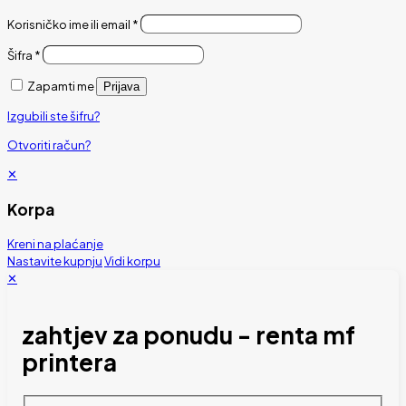
Korisničko ime ili email
*
Šifra
*
Zapamti me
Prijava
Izgubili ste šifru?
Otvoriti račun?
✕
Korpa
Kreni na plaćanje
Nastavite kupnju
Vidi korpu
✕
zahtjev za ponudu - renta mf
printera