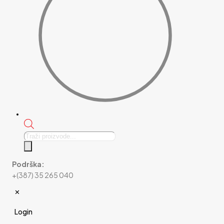
Products
search
Podrška:
+(387) 35 265 040
✕
Login