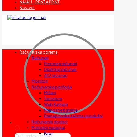
NAJAM – RENT A PRINT
Novosti
Računarska oprema
Računari
Prenosni računari
Desktop računari
AIO računari
Monitori
Računarska periferija
Miševi
Tastature
Web Kamere
Prenosne baterije
Prenaponska zaštita i produžni
Računarski dodaci
Potrošni materijal
Papir
Products