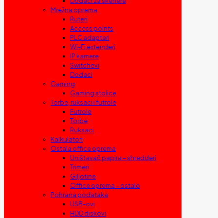
Dodaci za skenere
Mrežna oprema
Ruteri
Access points
PLC adapteri
Wi-Fi extenderi
IP kamere
Switchevi
Dodaci
Gaming
Gaming stolice
Torbe, ruksaci i futrole
Futrole
Torbe
Ruksaci
Kalkulatori
Ostala office oprema
Uništavač papira – shredderi
Trimeri
Giljotine
Office oprema – ostalo
Pohrana podataka
USB-ovi
HDD diskovi