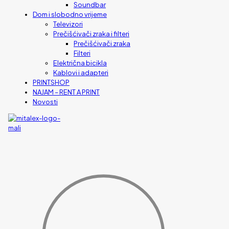
Soundbar
Dom i slobodno vrijeme
Televizori
Prečišćivači zraka i filteri
Prečišćivači zraka
Filteri
Električna bicikla
Kablovi i adapteri
PRINTSHOP
NAJAM – RENT A PRINT
Novosti