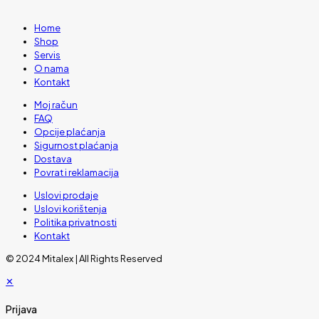
Home
Shop
Servis
O nama
Kontakt
Moj račun
FAQ
Opcije plaćanja
Sigurnost plaćanja
Dostava
Povrat i reklamacija
Uslovi prodaje
Uslovi korištenja
Politika privatnosti
Kontakt
© 2024 Mitalex | All Rights Reserved
✕
Prijava