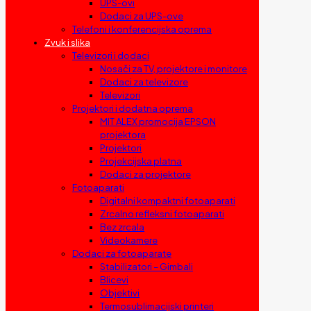
UPS-ovi
Dodaci za UPS-ove
Telefoni i konferencijska oprema
Zvuk i slika
Televizori i dodaci
Nosači za TV, projektore i monitore
Dodaci za televizore
Televizori
Projektori i dodatna oprema
MIT ALEX promocija EPSON
projektora
Projektori
Projekcijska platna
Dodaci za projektore
Fotoaparati
Digitalni kompaktni fotoaparati
Zrcalno refleksni fotoaparati
Bez zrcala
Videokamere
Dodaci za fotoaparate
Stabilizatori – Gimbali
Blicevi
Objektivi
Termosublimacijski printeri