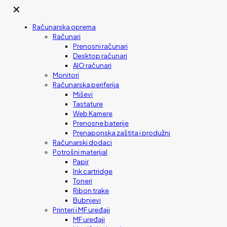
✕
Računarska oprema
Računari
Prenosni računari
Desktop računari
AIO računari
Monitori
Računarska periferija
Miševi
Tastature
Web Kamere
Prenosne baterije
Prenaponska zaštita i produžni
Računarski dodaci
Potrošni materijal
Papir
Ink cartridge
Toneri
Ribon trake
Bubnjevi
Printeri i MF uređaji
MF uređaji