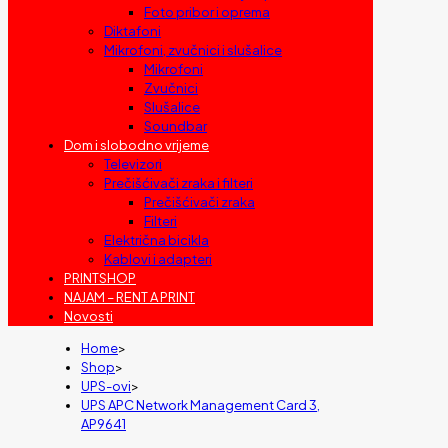
Foto pribor i oprema
Diktafoni
Mikrofoni, zvučnici i slušalice
Mikrofoni
Zvučnici
Slušalice
Soundbar
Dom i slobodno vrijeme
Televizori
Prečišćivači zraka i filteri
Prečišćivači zraka
Filteri
Električna bicikla
Kablovi i adapteri
PRINTSHOP
NAJAM – RENT A PRINT
Novosti
Home
>
Shop
>
UPS-ovi
>
UPS APC Network Management Card 3,
AP9641