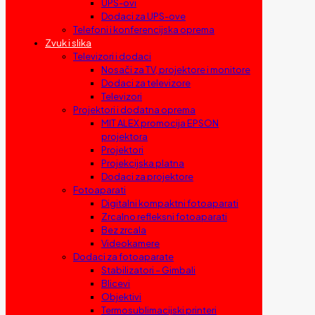
UPS-ovi
Dodaci za UPS-ove
Telefoni i konferencijska oprema
Zvuk i slika
Televizori i dodaci
Nosači za TV, projektore i monitore
Dodaci za televizore
Televizori
Projektori i dodatna oprema
MIT ALEX promocija EPSON
projektora
Projektori
Projekcijska platna
Dodaci za projektore
Fotoaparati
Digitalni kompaktni fotoaparati
Zrcalno refleksni fotoaparati
Bez zrcala
Videokamere
Dodaci za fotoaparate
Stabilizatori – Gimbali
Blicevi
Objektivi
Termosublimacijski printeri