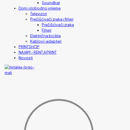
Soundbar
Dom i slobodno vrijeme
Televizori
Prečišćivači zraka i filteri
Prečišćivači zraka
Filteri
Električna bicikla
Kablovi i adapteri
PRINTSHOP
NAJAM – RENT A PRINT
Novosti