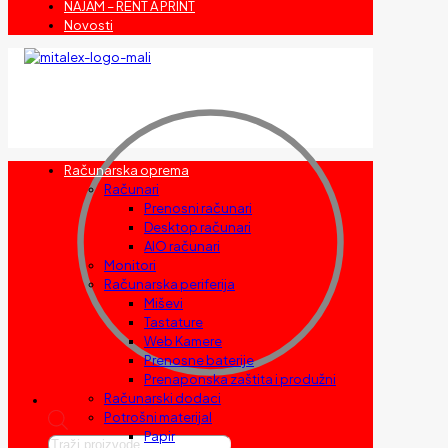
NAJAM – RENT A PRINT
Novosti
Računarska oprema
Računari
Prenosni računari
Desktop računari
AIO računari
Monitori
Računarska periferija
Miševi
Tastature
Web Kamere
Prenosne baterije
Prenaponska zaštita i produžni
Računarski dodaci
Potrošni materijal
Papir
Products