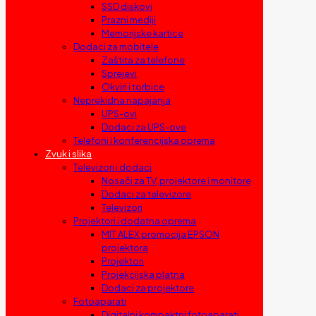
SSD diskovi
Prazni mediji
Memorijske kartice
Dodaci za mobitele
Zaštita za telefone
Sprejevi
Okviri i torbice
Neprekidna napajanja
UPS-ovi
Dodaci za UPS-ove
Telefoni i konferencijska oprema
Zvuk i slika
Televizori i dodaci
Nosači za TV, projektore i monitore
Dodaci za televizore
Televizori
Projektori i dodatna oprema
MIT ALEX promocija EPSON
projektora
Projektori
Projekcijska platna
Dodaci za projektore
Fotoaparati
Digitalni kompaktni fotoaparati