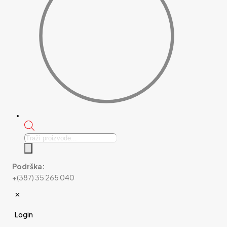
Products
search
Podrška:
+(387) 35 265 040
✕
Login