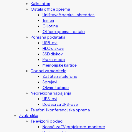
Kalkulatori
Ostala office oprema
Uništavač papira – shredderi
Trimeri
Giljotine
Office oprema – ostalo
Pohrana podataka
USB-ovi
HDD diskovi
SSD diskovi
Prazni mediji
Memorijske kartice
Dodaci za mobitele
Zaštita za telefone
Sprejevi
Okviri i torbice
Neprekidna napajanja
UPS-ovi
Dodaci za UPS-ove
Telefoni i konferencijska oprema
Zvuk i slika
Televizori i dodaci
Nosači za TV, projektore i monitore