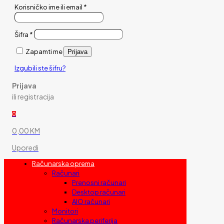
Korisničko ime ili email
*
Šifra
*
Zapamti me
Prijava
Izgubili ste šifru?
Prijava
ili registracija
0
0,00 KM
Uporedi
Računarska oprema
Računari
Prenosni računari
Desktop računari
AIO računari
Monitori
Računarska periferija