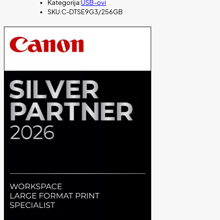
Kategorija:
USB-ovi
read,
SKU:
C-DTSE9G3/256GB
100
MB/s
write,
količina