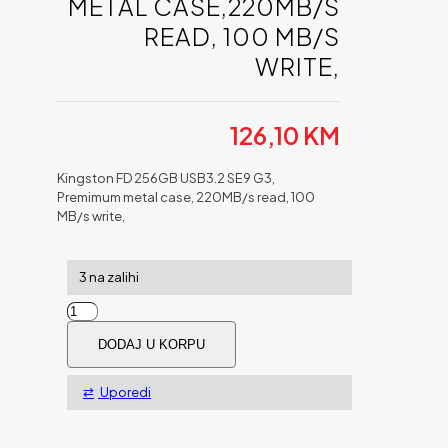
METAL CASE,220MB/S
READ, 100 MB/S
WRITE,
126,10
KM
Kingston FD 256GB USB3.2 SE9 G3,
Premimum metal case, 220MB/s read, 100
MB/s write,
3 na zalihi
Kingston
FD
DODAJ U KORPU
256GB
USB3.2
SE9
Uporedi
Premimum
metal
case,220MB/s