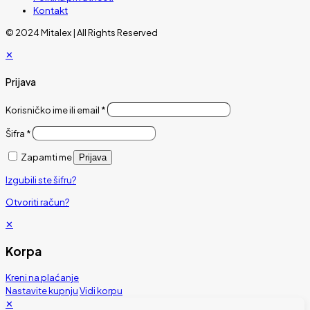
Kontakt
© 2024 Mitalex | All Rights Reserved
✕
Prijava
Korisničko ime ili email
*
Šifra
*
Zapamti me
Prijava
Izgubili ste šifru?
Otvoriti račun?
✕
Korpa
Kreni na plaćanje
Nastavite kupnju
Vidi korpu
✕