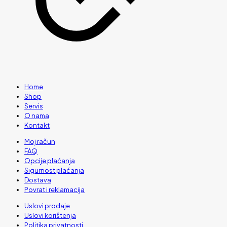
Home
Shop
Servis
O nama
Kontakt
Moj račun
FAQ
Opcije plaćanja
Sigurnost plaćanja
Dostava
Povrat i reklamacija
Uslovi prodaje
Uslovi korištenja
Politika privatnosti