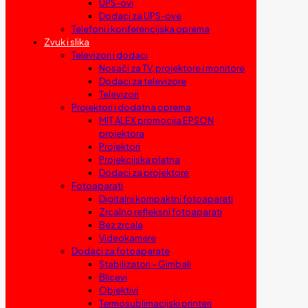
UPS-ovi
Dodaci za UPS-ove
Telefoni i konferencijska oprema
Zvuk i slika
Televizori i dodaci
Nosači za TV, projektore i monitore
Dodaci za televizore
Televizori
Projektori i dodatna oprema
MIT ALEX promocija EPSON
projektora
Projektori
Projekcijska platna
Dodaci za projektore
Fotoaparati
Digitalni kompaktni fotoaparati
Zrcalno refleksni fotoaparati
Bez zrcala
Videokamere
Dodaci za fotoaparate
Stabilizatori – Gimbali
Blicevi
Objektivi
Termosublimacijski printeri