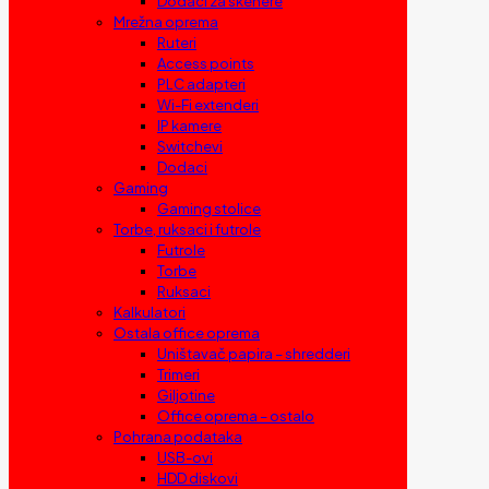
Dodaci za skenere
Mrežna oprema
Ruteri
Access points
PLC adapteri
Wi-Fi extenderi
IP kamere
Switchevi
Dodaci
Gaming
Gaming stolice
Torbe, ruksaci i futrole
Futrole
Torbe
Ruksaci
Kalkulatori
Ostala office oprema
Uništavač papira – shredderi
Trimeri
Giljotine
Office oprema – ostalo
Pohrana podataka
USB-ovi
HDD diskovi