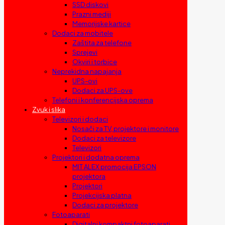
SSD diskovi
Prazni mediji
Memorijske kartice
Dodaci za mobitele
Zaštita za telefone
Sprejevi
Okviri i torbice
Neprekidna napajanja
UPS-ovi
Dodaci za UPS-ove
Telefoni i konferencijska oprema
Zvuk i slika
Televizori i dodaci
Nosači za TV, projektore i monitore
Dodaci za televizore
Televizori
Projektori i dodatna oprema
MIT ALEX promocija EPSON
projektora
Projektori
Projekcijska platna
Dodaci za projektore
Fotoaparati
Digitalni kompaktni fotoaparati