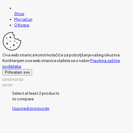
Shop
Moj račun
0
Korpa
Ova web stranica koristi kolačiće za poboljšanje vašeg iskustva.
Korištenjem ove web stranice slažete se s našim
Pravilima zaštite
podataka
.
Prihvatam sve
Select at least 2 products
to compare
Usporedi proizvode