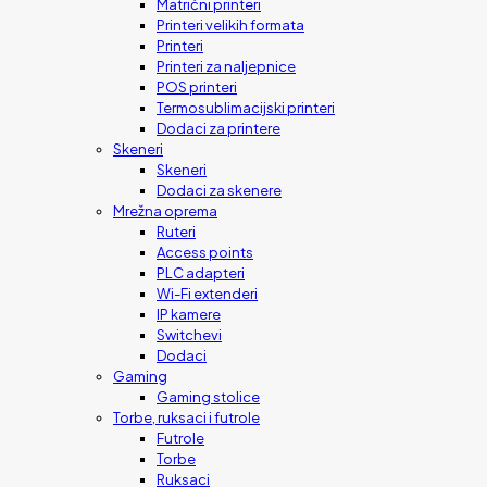
Matrični printeri
Printeri velikih formata
Printeri
Printeri za naljepnice
POS printeri
Termosublimacijski printeri
Dodaci za printere
Skeneri
Skeneri
Dodaci za skenere
Mrežna oprema
Ruteri
Access points
PLC adapteri
Wi-Fi extenderi
IP kamere
Switchevi
Dodaci
Gaming
Gaming stolice
Torbe, ruksaci i futrole
Futrole
Torbe
Ruksaci