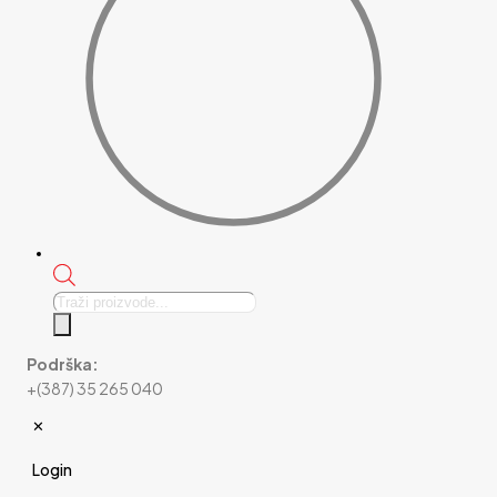
Products
search
Podrška:
+(387) 35 265 040
✕
Login