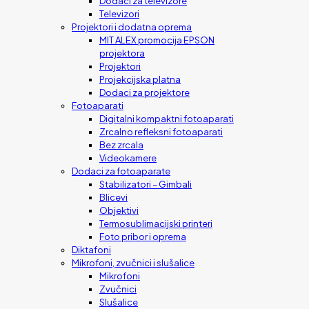
Dodaci za televizore
Televizori
Projektori i dodatna oprema
MIT ALEX promocija EPSON
projektora
Projektori
Projekcijska platna
Dodaci za projektore
Fotoaparati
Digitalni kompaktni fotoaparati
Zrcalno refleksni fotoaparati
Bez zrcala
Videokamere
Dodaci za fotoaparate
Stabilizatori – Gimbali
Blicevi
Objektivi
Termosublimacijski printeri
Foto pribor i oprema
Diktafoni
Mikrofoni, zvučnici i slušalice
Mikrofoni
Zvučnici
Slušalice