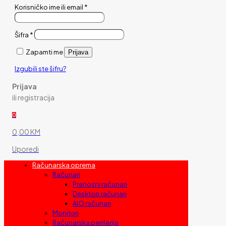
Korisničko ime ili email
*
Šifra
*
Zapamti me
Prijava
Izgubili ste šifru?
Prijava
ili registracija
0
0,00 KM
Uporedi
Računarska oprema
Računari
Prenosni računari
Desktop računari
AIO računari
Monitori
Računarska periferija