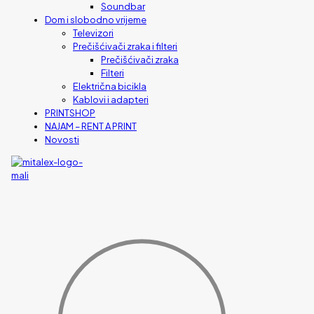
Soundbar
Dom i slobodno vrijeme
Televizori
Prečišćivači zraka i filteri
Prečišćivači zraka
Filteri
Električna bicikla
Kablovi i adapteri
PRINTSHOP
NAJAM – RENT A PRINT
Novosti