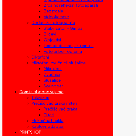
Zrcalno refleksni fotoaparati
Bez zrcala
Videokamere
Dodaci za fotoaparate
Stabilizatori – Gimbali
Blicevi
Objektivi
Termosublimacijski printeri
Foto pribor i oprema
Diktafoni
Mikrofoni, zvučnici i slušalice
Mikrofoni
Zvučnici
Slušalice
Soundbar
Dom i slobodno vrijeme
Televizori
Prečišćivači zraka i filteri
Prečišćivači zraka
Filteri
Električna bicikla
Kablovi i adapteri
PRINTSHOP