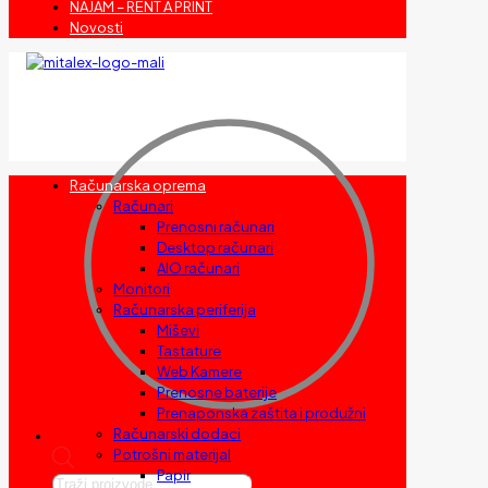
NAJAM – RENT A PRINT
Novosti
Računarska oprema
Računari
Prenosni računari
Desktop računari
AIO računari
Monitori
Računarska periferija
Miševi
Tastature
Web Kamere
Prenosne baterije
Prenaponska zaštita i produžni
Računarski dodaci
Potrošni materijal
Papir
Products