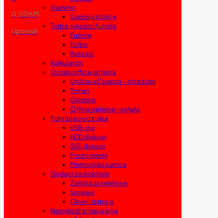
Gaming
0,00 KM
Gaming stolice
Torbe, ruksaci i futrole
Uporedi
Futrole
Torbe
Ruksaci
Kalkulatori
Ostala office oprema
Uništavač papira – shredderi
Trimeri
Giljotine
Office oprema – ostalo
Pohrana podataka
USB-ovi
HDD diskovi
SSD diskovi
Prazni mediji
Memorijske kartice
Dodaci za mobitele
Zaštita za telefone
Sprejevi
Okviri i torbice
Neprekidna napajanja