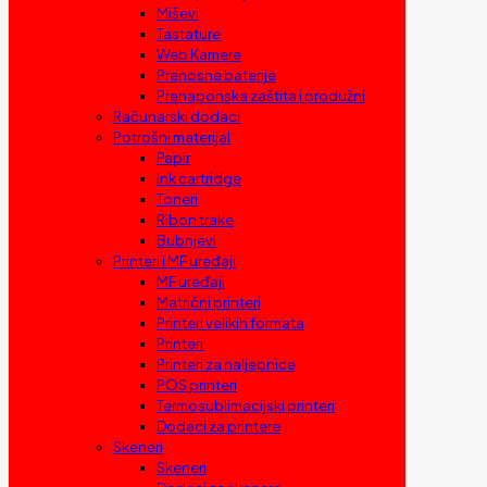
Miševi
Tastature
Web Kamere
Prenosne baterije
Prenaponska zaštita i produžni
Računarski dodaci
Potrošni materijal
Papir
Ink cartridge
Toneri
Ribon trake
Bubnjevi
Printeri i MF uređaji
MF uređaji
Matrični printeri
Printeri velikih formata
Printeri
Printeri za naljepnice
POS printeri
Termosublimacijski printeri
Dodaci za printere
Skeneri
Skeneri