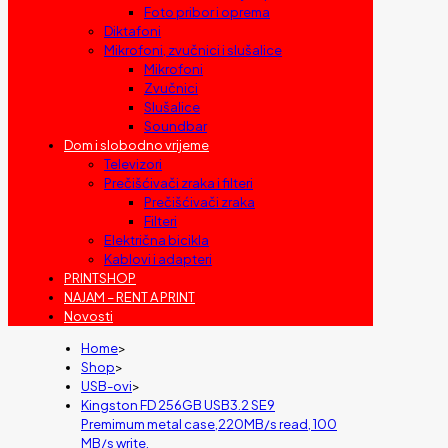
Foto pribor i oprema
Diktafoni
Mikrofoni, zvučnici i slušalice
Mikrofoni
Zvučnici
Slušalice
Soundbar
Dom i slobodno vrijeme
Televizori
Prečišćivači zraka i filteri
Prečišćivači zraka
Filteri
Električna bicikla
Kablovi i adapteri
PRINTSHOP
NAJAM – RENT A PRINT
Novosti
Home
>
Shop
>
USB-ovi
>
Kingston FD 256GB USB3.2 SE9
Premimum metal case,220MB/s read, 100
MB/s write,