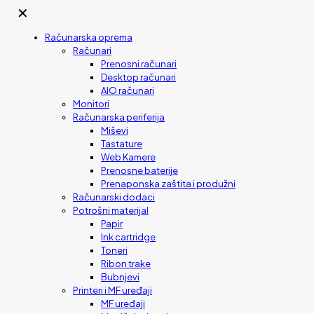
✕
Računarska oprema
Računari
Prenosni računari
Desktop računari
AIO računari
Monitori
Računarska periferija
Miševi
Tastature
Web Kamere
Prenosne baterije
Prenaponska zaštita i produžni
Računarski dodaci
Potrošni materijal
Papir
Ink cartridge
Toneri
Ribon trake
Bubnjevi
Printeri i MF uređaji
MF uređaji