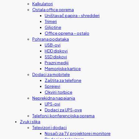
Kalkulatori
Ostala office oprema
Uništavač papira – shredderi
Trimeri
Giljotine
Office oprema – ostalo
Pohrana podataka
USB-ovi
HDD diskovi
SSD diskovi
Prazni mediji
Memorijske kartice
Dodaci za mobitele
Zaštita za telefone
Sprejevi
Okviri i torbice
Neprekidna napajanja
UPS-ovi
Dodaci za UPS-ove
Telefoni i konferencijska oprema
Zvuk i slika
Televizori i dodaci
Nosači za TV, projektore i monitore