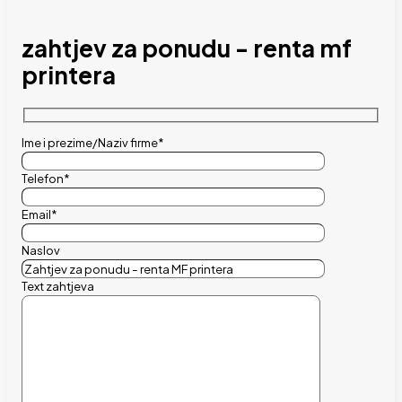
zahtjev za ponudu - renta mf
printera
Ime i prezime/Naziv firme*
Telefon*
Email*
Naslov
Text zahtjeva