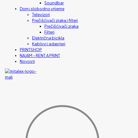
Soundbar
Dom i slobodno vrijeme
Televizori
Prečišćivači zraka i filteri
Prečišćivači zraka
Filteri
Električna bicikla
Kablovi i adapteri
PRINTSHOP
NAJAM – RENT A PRINT
Novosti