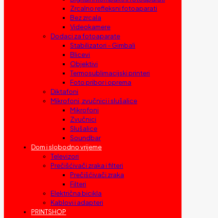
Zrcalno refleksni fotoaparati
Bez zrcala
Videokamere
Dodaci za fotoaparate
Stabilizatori – Gimbali
Blicevi
Objektivi
Termosublimacijski printeri
Foto pribor i oprema
Diktafoni
Mikrofoni, zvučnici i slušalice
Mikrofoni
Zvučnici
Slušalice
Soundbar
Dom i slobodno vrijeme
Televizori
Prečišćivači zraka i filteri
Prečišćivači zraka
Filteri
Električna bicikla
Kablovi i adapteri
PRINTSHOP