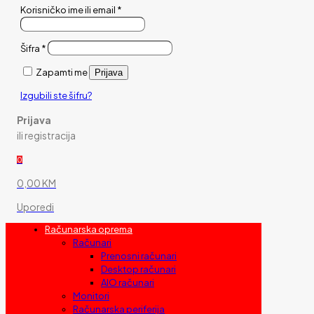
Korisničko ime ili email
*
Šifra
*
Zapamti me
Prijava
Izgubili ste šifru?
Prijava
ili registracija
0
0,00 KM
Uporedi
Računarska oprema
Računari
Prenosni računari
Desktop računari
AIO računari
Monitori
Računarska periferija