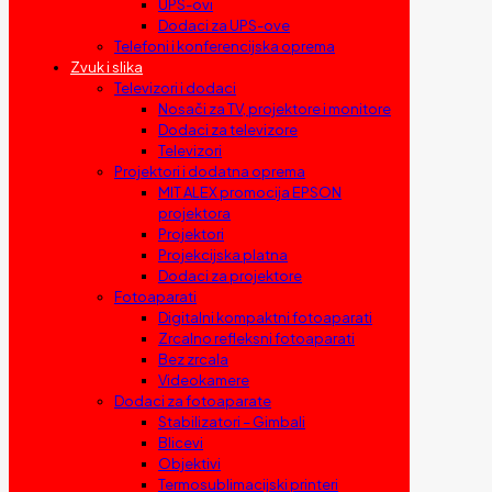
UPS-ovi
Dodaci za UPS-ove
Telefoni i konferencijska oprema
Zvuk i slika
Televizori i dodaci
Nosači za TV, projektore i monitore
Dodaci za televizore
Televizori
Projektori i dodatna oprema
MIT ALEX promocija EPSON
projektora
Projektori
Projekcijska platna
Dodaci za projektore
Fotoaparati
Digitalni kompaktni fotoaparati
Zrcalno refleksni fotoaparati
Bez zrcala
Videokamere
Dodaci za fotoaparate
Stabilizatori – Gimbali
Blicevi
Objektivi
Termosublimacijski printeri