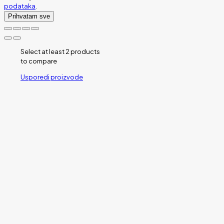
podataka
.
Prihvatam sve
Select at least 2 products
to compare
Usporedi proizvode