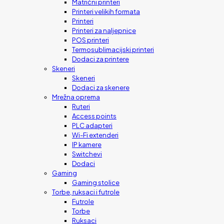
Matrični printeri
Printeri velikih formata
Printeri
Printeri za naljepnice
POS printeri
Termosublimacijski printeri
Dodaci za printere
Skeneri
Skeneri
Dodaci za skenere
Mrežna oprema
Ruteri
Access points
PLC adapteri
Wi-Fi extenderi
IP kamere
Switchevi
Dodaci
Gaming
Gaming stolice
Torbe, ruksaci i futrole
Futrole
Torbe
Ruksaci