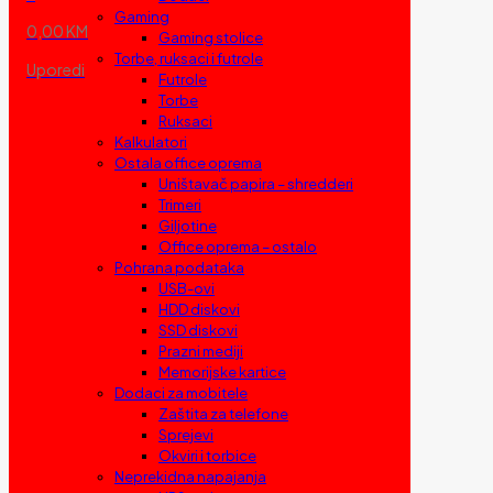
Gaming
0,00 KM
Gaming stolice
Torbe, ruksaci i futrole
Uporedi
Futrole
Torbe
Ruksaci
Kalkulatori
Ostala office oprema
Uništavač papira – shredderi
Trimeri
Giljotine
Office oprema – ostalo
Pohrana podataka
USB-ovi
HDD diskovi
SSD diskovi
Prazni mediji
Memorijske kartice
Dodaci za mobitele
Zaštita za telefone
Sprejevi
Okviri i torbice
Neprekidna napajanja