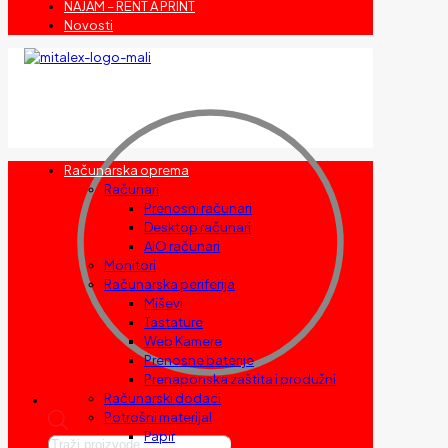
NAJAM – RENT A PRINT
Novosti
Računarska oprema
Računari
Prenosni računari
Desktop računari
AIO računari
Monitori
Računarska periferija
Miševi
Tastature
Web Kamere
Prenosne baterije
Prenaponska zaštita i produžni
Računarski dodaci
Potrošni materijal
Papir
Products