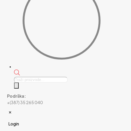
Products
search
Podrška:
+(387) 35 265 040
✕
Login