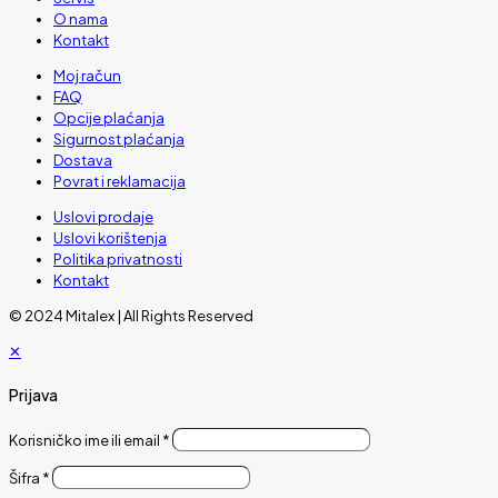
O nama
Kontakt
Moj račun
FAQ
Opcije plaćanja
Sigurnost plaćanja
Dostava
Povrat i reklamacija
Uslovi prodaje
Uslovi korištenja
Politika privatnosti
Kontakt
© 2024 Mitalex | All Rights Reserved
✕
Prijava
Korisničko ime ili email
*
Šifra
*