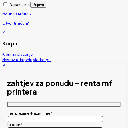
Zapamti me
Prijava
Izgubili ste šifru?
Otvoriti račun?
✕
Korpa
Kreni na plaćanje
Nastavite kupnju
Vidi korpu
✕
zahtjev za ponudu - renta mf
printera
Ime i prezime/Naziv firme*
Telefon*