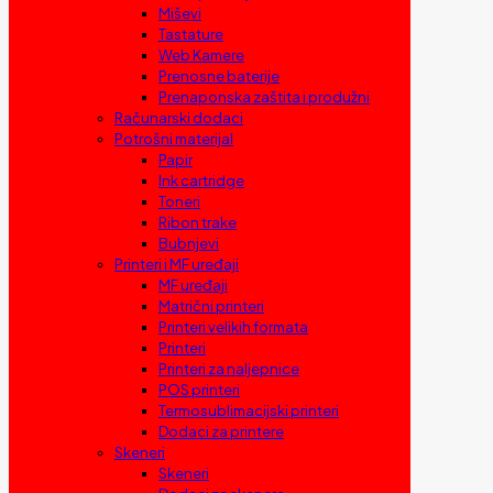
Miševi
Tastature
Web Kamere
Prenosne baterije
Prenaponska zaštita i produžni
Računarski dodaci
Potrošni materijal
Papir
Ink cartridge
Toneri
Ribon trake
Bubnjevi
Printeri i MF uređaji
MF uređaji
Matrični printeri
Printeri velikih formata
Printeri
Printeri za naljepnice
POS printeri
Termosublimacijski printeri
Dodaci za printere
Skeneri
Skeneri