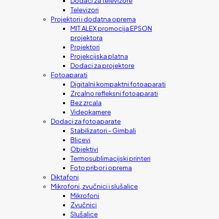
Dodaci za televizore
Televizori
Projektori i dodatna oprema
MIT ALEX promocija EPSON
projektora
Projektori
Projekcijska platna
Dodaci za projektore
Fotoaparati
Digitalni kompaktni fotoaparati
Zrcalno refleksni fotoaparati
Bez zrcala
Videokamere
Dodaci za fotoaparate
Stabilizatori – Gimbali
Blicevi
Objektivi
Termosublimacijski printeri
Foto pribor i oprema
Diktafoni
Mikrofoni, zvučnici i slušalice
Mikrofoni
Zvučnici
Slušalice