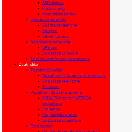
SSD diskovi
Prazni mediji
Memorijske kartice
Dodaci za mobitele
Zaštita za telefone
Sprejevi
Okviri i torbice
Neprekidna napajanja
UPS-ovi
Dodaci za UPS-ove
Telefoni i konferencijska oprema
Zvuk i slika
Televizori i dodaci
Nosači za TV, projektore i monitore
Dodaci za televizore
Televizori
Projektori i dodatna oprema
MIT ALEX promocija EPSON
projektora
Projektori
Projekcijska platna
Dodaci za projektore
Fotoaparati
Digitalni kompaktni fotoaparati