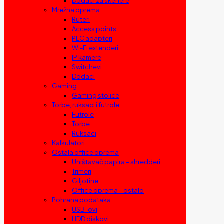
Dodaci za skenere
Mrežna oprema
Ruteri
Access points
PLC adapteri
Wi-Fi extenderi
IP kamere
Switchevi
Dodaci
Gaming
Gaming stolice
Torbe, ruksaci i futrole
Futrole
Torbe
Ruksaci
Kalkulatori
Ostala office oprema
Uništavač papira – shredderi
Trimeri
Giljotine
Office oprema – ostalo
Pohrana podataka
USB-ovi
HDD diskovi