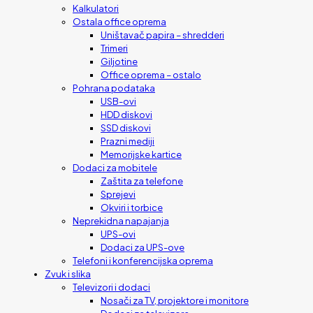
Kalkulatori
Ostala office oprema
Uništavač papira – shredderi
Trimeri
Giljotine
Office oprema – ostalo
Pohrana podataka
USB-ovi
HDD diskovi
SSD diskovi
Prazni mediji
Memorijske kartice
Dodaci za mobitele
Zaštita za telefone
Sprejevi
Okviri i torbice
Neprekidna napajanja
UPS-ovi
Dodaci za UPS-ove
Telefoni i konferencijska oprema
Zvuk i slika
Televizori i dodaci
Nosači za TV, projektore i monitore