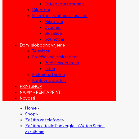
Foto pribor i oprema
Diktafoni
Mikrofoni, zvučnici i slušalice
Mikrofoni
Zvučnici
Slušalice
Soundbar
Dom i slobodno vrijeme
Televizori
Prečišćivači zraka i filteri
Prečišćivači zraka
Filteri
Električna bicikla
Kablovi i adapteri
PRINTSHOP
NAJAM – RENT A PRINT
Novosti
Home
>
Shop
>
Zaštita za telefone
>
Zaštitno staklo Panzerglass Watch Series
8/7 45mm