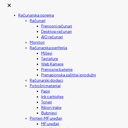
✕
Računarska oprema
Računari
Prenosni računari
Desktop računari
AIO računari
Monitori
Računarska periferija
Miševi
Tastature
Web Kamere
Prenosne baterije
Prenaponska zaštita i produžni
Računarski dodaci
Potrošni materijal
Papir
Ink cartridge
Toneri
Ribon trake
Bubnjevi
Printeri i MF uređaji
MF uređaji